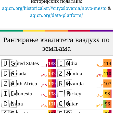
историјских података:
aqicn.org/historical/sr/#city:slovenia/novo-mesto
&
aqicn.org/data-platform/
Рангирање квалитета ваздуха по
земљама
🇺🇸
🇮🇳
188
114
United States
India
🇨🇦
🇿🇲
142
110
Canada
Zambia
🇿🇦
🇷🇼
139
107
South Africa
Rwanda
🇮🇩
🇹🇷
138
98
Indonesia
Turkey
🇨🇳
🇶🇦
131
96
China
Qatar