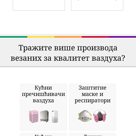
Тражите више производа
везаних за квалитет ваздуха?
Кућни
Заштитне
пречишћивачи
маске и
ваздуха
респиратори