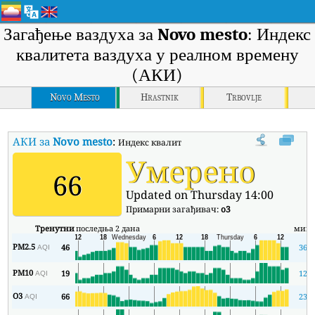
Загађење ваздуха за
Novo mesto
: Индекс
квалитета ваздуха у реалном времену
(АКИ)
Novo Mesto
Hrastnik
Trbovlje
АКИ за
Novo mesto
:
Индекс квалитета ваздуха (АКИ) компаније N
Умерено
66
Updated on Thursday 14:00
Примарни загађивач:
o3
Тренутни
последња 2 дана
мин
PM2.5
46
36
AQI
PM10
19
12
AQI
O3
66
23
AQI