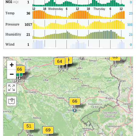
NO2
1
0
AQI
Temp
36
23
Pressure
1017
1016
Humidity
21
21
Wind
1
0
+
−