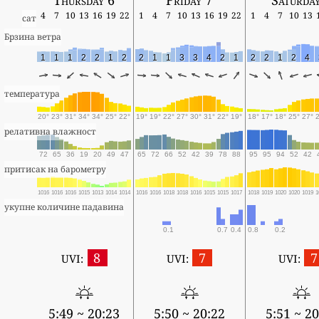
4
7
10
13
16
19
22
1
4
7
10
13
16
19
22
1
4
7
10
13
сат
Брзина ветра
1
1
1
2
2
1
2
2
1
1
3
3
4
2
1
2
2
1
2
4
температура
20°
23°
31°
34°
34°
25°
22°
19°
19°
22°
27°
30°
31°
22°
19°
18°
17°
18°
25°
27°
релативна влажност
72
65
36
19
20
49
47
65
72
66
52
42
39
78
88
95
95
94
52
42
притисак на барометру
1016
1016
1016
1015
1013
1014
1014
1016
1016
1018
1018
1016
1015
1015
1017
1018
1019
1020
1020
1019
1
укупне количине падавина
0.1
0.7
0.4
0.8
0.2
8
7
7
UVI:
UVI:
UVI:
5:49 ~ 20:23
5:50 ~ 20:22
5:51 ~ 20