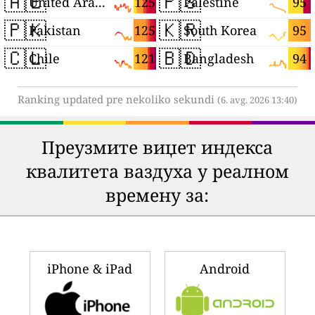
🇦🇪
🇵🇸
125
95
United Arab Emirates
Palestine
🇵🇰
🇰🇷
125
95
Pakistan
South Korea
🇨🇱
🇧🇩
121
94
Chile
Bangladesh
Ranking updated pre nekoliko sekundi
(6. avg. 2026 13:40)
Преузмите виџет индекса
квалитета ваздуха у реалном
времену за:
iPhone & iPad
Android