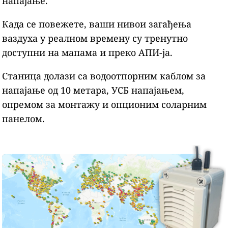
напајање.
Када се повежете, ваши нивои загађења
ваздуха у реалном времену су тренутно
доступни на мапама и преко АПИ-ја.
Станица долази са водоотпорним каблом за
напајање од 10 метара, УСБ напајањем,
опремом за монтажу и опционим соларним
панелом.