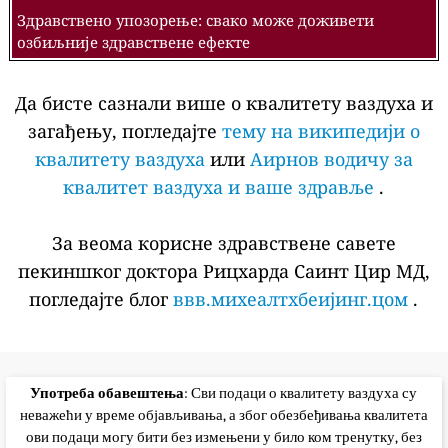
Здравствено упозорење: свако може доживети
озбиљније здравствене ефекте
Да бисте сазнали више о квалитету ваздуха и
загађењу, погледајте
тему на википедији о
квалитету ваздуха
или
Аирнов водичу за
квалитет ваздуха и ваше здравље
.
За веома корисне здравствене савете
пекиншког доктора Рицхарда Саинт Цир МД,
погледајте блог
ввв.михеалтхбеијинг.цом
.
Употреба обавештења
: Сви подаци о квалитету ваздуха су
неважећи у време објављивања, а због обезбеђивања квалитета
ови подаци могу бити без измењени у било ком тренутку, без