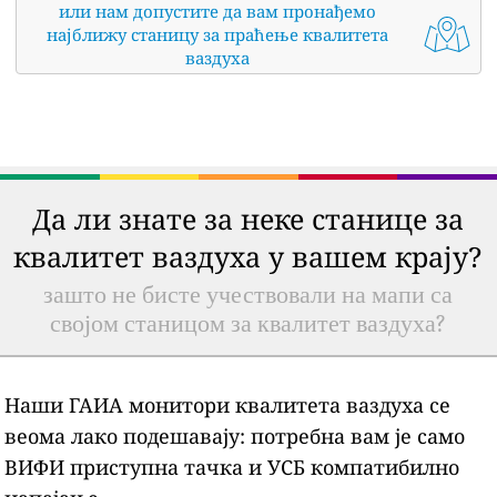
или нам допустите да вам пронађемо
најближу станицу за праћење квалитета
ваздуха
Да ли знате за неке станице за
квалитет ваздуха у вашем крају?
зашто не бисте учествовали на мапи са
својом станицом за квалитет ваздуха?
Наши ГАИА монитори квалитета ваздуха се
веома лако подешавају: потребна вам је само
ВИФИ приступна тачка и УСБ компатибилно