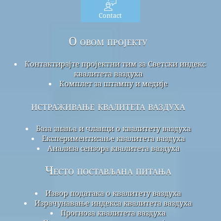
Contact
О овом пројекту
Контактирајте пројектни тим за Светски индекс
квалитета ваздуха
Комплет за штампу и медије
истраживање квалитета ваздуха
База знања и чланци о квалитету ваздуха
Експериментисање квалитета ваздуха
Анализа сензора квалитета ваздуха
Често постављана питања
Извор података о квалитету ваздуха
Израчунавање индекса квалитета ваздуха
Прогноза квалитета ваздуха