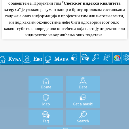
обавештења. Пројектни тим
"Светског индекса квалитета
ваздуха"
је уложио разуман напор и бригу приликом састављања
садржаја ових информација и пројектни тим или његови агенти,
ни под каквим околностима неће бити одговорни због било
каквог губитка, повреде или оштећења која настају директно или
индиректно из коришћења ових података.
Кућа
Ево
Мапа
Home
Here
Map
Get a mask!
Faq
Search