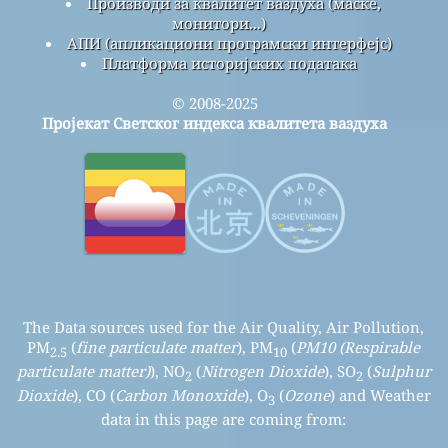
Производи за квалитет ваздуха (маске,
монитори...)
АПИ (апликациони програмски интерфејс)
Платформа историјских података
© 2008-2025
Пројекат Светског индекса квалитета ваздуха
The Data sources used for the Air Quality, Air Pollution,
PM
(
fine particulate matter
), PM
(
PM10 (Respirable
2.5
10
particulate matter)
), NO
(
Nitrogen Dioxide
), SO
(
Sulphur
2
2
Dioxide
), CO (
Carbon Monoxide
), O
(
Ozone
) and Weather
3
data in this page are coming from: