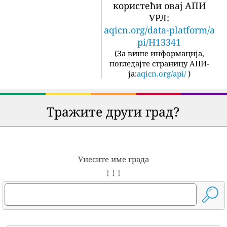
користећи овај АПИ
УРЛ:
aqicn.org/data-platform/a
pi/H13341
(
За више информација,
погледајте страницу АПИ-
ја:
aqicn.org/api/
)
Тражите други град?
Унесите име града
↓ ↓ ↓