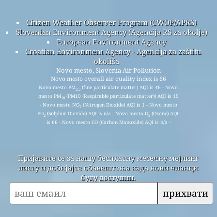
Citizen Weather Observer Program (CWOP/APRS)
Slovenian Environment Agency (Agencija RS za okolje)
European Environment Agency
Croatian Environment Agency - Agencija za zaštitu
okoliša
Novo mesto, Slovenia Air Pollution
Novo mesto overall air quality index is 66
Novo mesto PM
(fine particulate matter) AQI is 46 - Novo
2.5
mesto PM
(PM10 (Respirable particulate matter)) AQI is 19
10
- Novo mesto NO
(Nitrogen Dioxide) AQI is 1 - Novo mesto
2
SO
(Sulphur Dioxide) AQI is n/a - Novo mesto O
(Ozone) AQI
2
3
is 66 - Novo mesto CO (Carbon Monoxide) AQI is n/a -
Пријавите се за нашу бесплатну месечну мејлинг
листу и добијајте обавештења када нови чланци
буду доступни.
прихвати