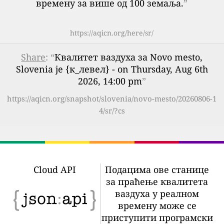
времену за више од 100 земаља.
”
https://aqicn.org/here/sr/
Share
: “
Квалитет ваздуха за Novo mesto,
Slovenia је {к_левел} - on Thursday, Aug 6th
2026, 14:00 pm
”
https://aqicn.org/snapshot/slovenia/novo-mesto/20260806-1
4/sr/?cs
Cloud API
Подацима ове станице
за праћење квалитета
ваздуха у реалном
времену може се
приступити програмски