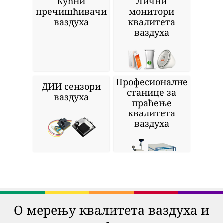
Кућни
Лични
пречишћивачи
монитори
ваздуха
квалитета
ваздуха
Професионалне
ДИИ сензори
станице за
ваздуха
праћење
квалитета
ваздуха
О мерењу квалитета ваздуха и