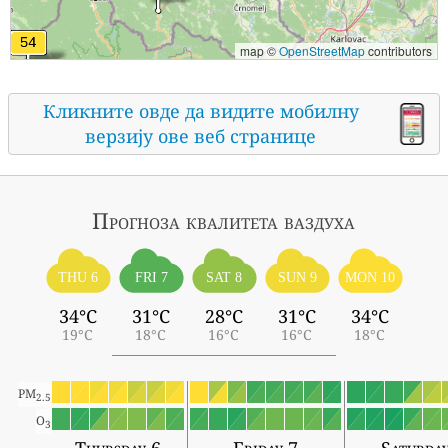
map ©
OpenStreetMap
contributors
Кликните овде да видите мобилну
верзију ове веб странице
Прогноза квалитета ваздуха
THU 6
FRI 7
SAT 8
SUN 9
MON 10
34°C
31°C
28°C
31°C
34°C
19°C
18°C
16°C
16°C
18°C
PM
2.5
O
3
Thursday 6
Friday 7
Saturda