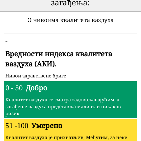
загађења:
О нивоима квалитета ваздуха
-
Вредности индекса квалитета
ваздуха (АКИ).
Нивои здравствене бриге
0 - 50
Добро
Квалитет ваздуха се сматра задовољавајућим, а
загађење ваздуха представља мали или никакав
ризик
51 -100
Умерено
Квалитет ваздуха је прихватљив; Међутим, за неке