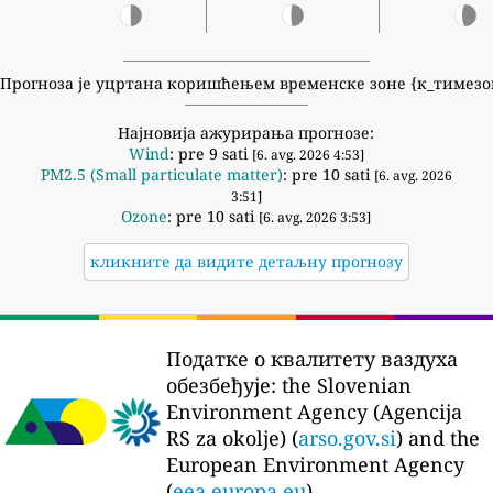
Прогноза је уцртана коришћењем временске зоне {к_тимезо
Најновија ажурирања прогнозе:
Wind
: pre 9 sati
[6. avg. 2026 4:53]
PM2.5 (Small particulate matter)
: pre 10 sati
[6. avg. 2026
3:51]
Ozone
: pre 10 sati
[6. avg. 2026 3:53]
кликните да видите детаљну прогнозу
Податке о квалитету ваздуха
обезбеђује:
the Slovenian
Environment Agency (Agencija
RS za okolje) (
arso.gov.si
) and the
European Environment Agency
(
eea.europa.eu
)