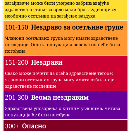
загађиваче може бити умерено забрињавајуће
здравствено стање за врло мали број људи који су
необично осетљиви на загађење ваздуха.
101-150
Нездраво за осетљиве групе
Чланови осетљивих група могу имати здравствене
последице. Општа популација вероватно неће бити
погођена.
151-200
Нездрави
Свако може почети да осећа здравствене тегобе;
чланови осетљивих група могу имати озбиљније
здравствене последице
201-300
Веома нездравим
Здравствена упозорења о хитним условима. Читава
популација ће бити погођена.
300+
Опасно