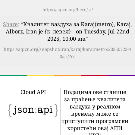
https://aqicn.org/here/sr/
Share
: “
Квалитет ваздуха за Karaj(metro), Karaj,
Alborz, Iran је {к_левел} - on Tuesday, Jul 22nd
2025, 10:00 am
”
https://aqicn.org/snapshot/iran/karaj/karajmetro/20250722-1
0/sr/?cs
Cloud API
Подацима ове станице
за праћење квалитета
ваздуха у реалном
времену може се
приступити програмски
користећи овај АПИ