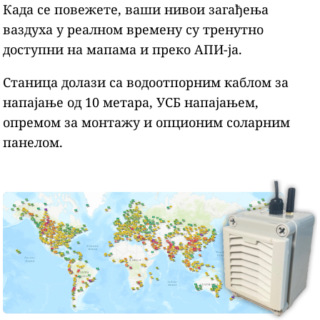
Када се повежете, ваши нивои загађења
ваздуха у реалном времену су тренутно
доступни на мапама и преко АПИ-ја.
Станица долази са водоотпорним каблом за
напајање од 10 метара, УСБ напајањем,
опремом за монтажу и опционим соларним
панелом.