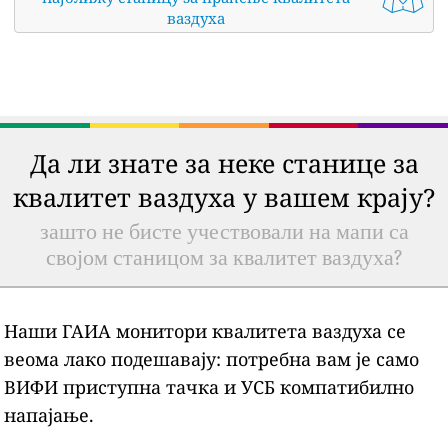
ваздуха
Да ли знате за неке станице за
квалитет ваздуха у вашем крају?
зашто не бисте учествовали на мапи са
својом станицом за квалитет ваздуха?
Наши ГАИА монитори квалитета ваздуха се
веома лако подешавају: потребна вам је само
ВИФИ приступна тачка и УСБ компатибилно
напајање.