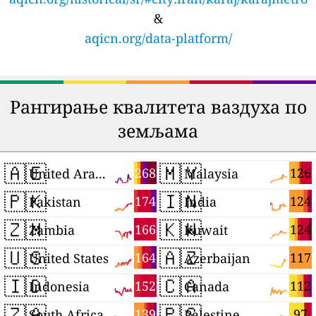
&
aqicn.org/data-platform/
Рангирање квалитета ваздуха по
земљама
🇦🇪
🇲🇾
268
126
United Arab Emirates
Malaysia
🇵🇰
🇮🇳
174
124
Pakistan
India
🇿🇲
🇰🇼
166
124
Zambia
Kuwait
🇺🇸
🇦🇿
164
117
United States
Azerbaijan
🇮🇩
🇨🇦
152
112
Indonesia
Canada
🇿🇦
🇵🇸
139
97
South Africa
Palestine