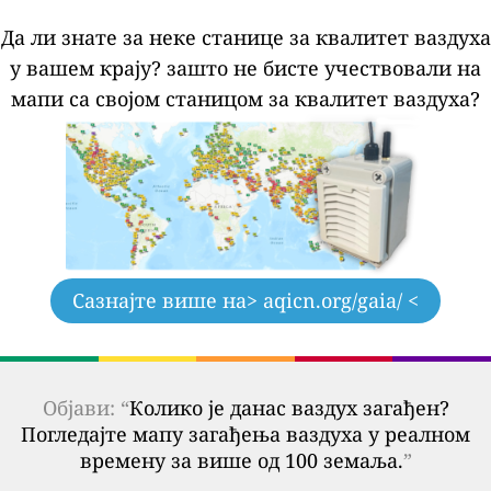
Да ли знате за неке станице за квалитет ваздуха
у вашем крају?
зашто не бисте учествовали на
мапи са својом станицом за квалитет ваздуха?
Сазнајте више на
> aqicn.org/gaia/ <
Објави: “
Колико је данас ваздух загађен?
Погледајте мапу загађења ваздуха у реалном
времену за више од 100 земаља.
”