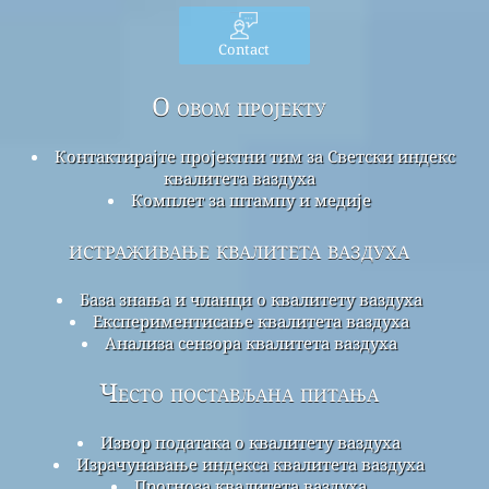
Contact
О овом пројекту
Контактирајте пројектни тим за Светски индекс
квалитета ваздуха
Комплет за штампу и медије
истраживање квалитета ваздуха
База знања и чланци о квалитету ваздуха
Експериментисање квалитета ваздуха
Анализа сензора квалитета ваздуха
Често постављана питања
Извор података о квалитету ваздуха
Израчунавање индекса квалитета ваздуха
Прогноза квалитета ваздуха