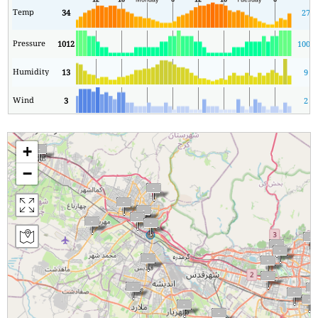
Temp
34
27
Pressure
1012
1008
Humidity
13
9
Wind
3
2
+
−