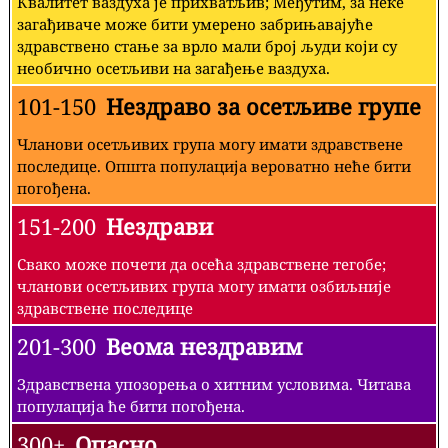
Квалитет ваздуха је прихватљив; Међутим, за неке
загађиваче може бити умерено забрињавајуће
здравствено стање за врло мали број људи који су
необично осетљиви на загађење ваздуха.
101-150
Нездраво за осетљиве групе
Чланови осетљивих група могу имати здравствене
последице. Општа популација вероватно неће бити
погођена.
151-200
Нездрави
Свако може почети да осећа здравствене тегобе;
чланови осетљивих група могу имати озбиљније
здравствене последице
201-300
Веома нездравим
Здравствена упозорења о хитним условима. Читава
популација ће бити погођена.
300+
Опасно