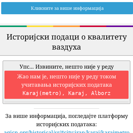
Кликните за више информација
Историјски подаци о квалитету
ваздуха
Упс... Извините, нешто није у реду
Жао нам је, нешто није у реду током
учитавања историјских података
Karaj(metro), Karaj, Alborz
За више информација, погледајте платформу
историјских података:
aqicn.org/historical/sr/#city:iran/karaj/karajmetro