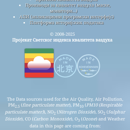
Производи за квалитет ваздуха (маске,
монитори...)
АПИ (апликациони програмски интерфејс)
Платформа историјских података
© 2008-2025
Пројекат Светског индекса квалитета ваздуха
The Data sources used for the Air Quality, Air Pollution,
PM
(
fine particulate matter
), PM
(
PM10 (Respirable
2.5
10
particulate matter)
), NO
(
Nitrogen Dioxide
), SO
(
Sulphur
2
2
Dioxide
), CO (
Carbon Monoxide
), O
(
Ozone
) and Weather
3
data in this page are coming from: