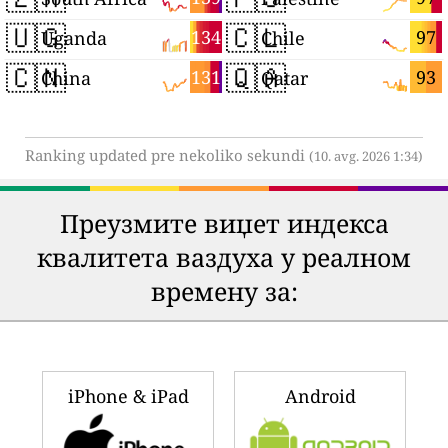
🇺🇬
🇨🇱
134
97
Uganda
Chile
🇨🇳
🇶🇦
131
93
China
Qatar
Ranking updated pre nekoliko sekundi
(10. avg. 2026 1:34)
Преузмите виџет индекса
квалитета ваздуха у реалном
времену за:
iPhone & iPad
Android