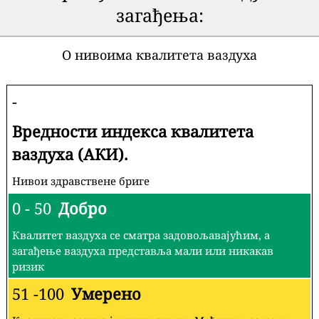
загађења:
О нивоима квалитета ваздуха
-
Вредности индекса квалитета
ваздуха (АКИ).
Нивои здравствене бриге
0 - 50
Добро
Квалитет ваздуха се сматра задовољавајућим, а
загађење ваздуха представља мали или никакав
ризик
51 -100
Умерено