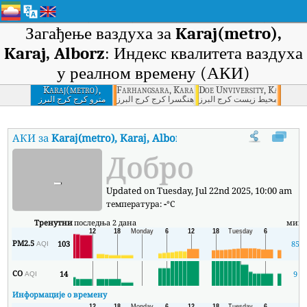
Загађење ваздуха за
Karaj(metro),
Karaj, Alborz
: Индекс квалитета ваздуха
у реалном времену (АКИ)
Karaj(metro),
Farhangsara, Karaj, Alborz
Doe Unviversity, Karaj, Al
Karaj, Alborz
 حفاظت محيط زيست کرج البرز
فرهنگسرا کرج کرج البرز
مترو کرج کرج البرز
АКИ за
Karaj(metro), Karaj, Alborz
:
Индекс квалитета ваздуха (
Добро
-
Updated on Tuesday, Jul 22nd 2025, 10:00 am
температура:
-
°C
Тренутни
последња 2 дана
мин
PM2.5
103
85
AQI
CO
14
9
AQI
Информације о времену