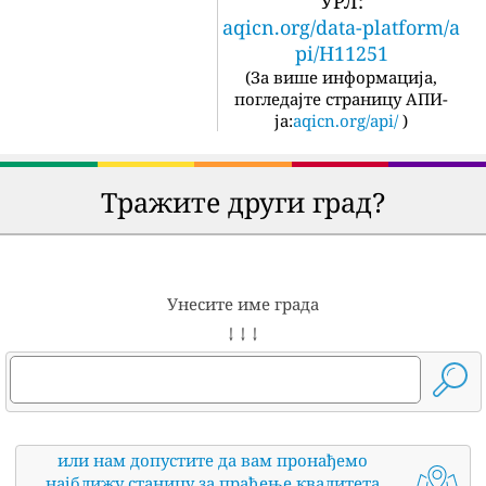
УРЛ:
aqicn.org/data-platform/a
pi/H11251
(
За више информација,
погледајте страницу АПИ-
ја:
aqicn.org/api/
)
Тражите други град?
Унесите име града
↓ ↓ ↓
или нам допустите да вам пронађемо
најближу станицу за праћење квалитета