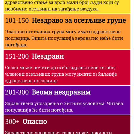
здравствено стање за врло мали број људи који су
необично осетљиви на загађење ваздуха.
101-150
Нездраво за осетљиве групе
Чланови осетљивих група могу имати здравствене
последице. Општа популација вероватно неће бити
погођена.
151-200
Нездрави
Свако може почети да осећа здравствене тегобе;
чланови осетљивих група могу имати озбиљније
здравствене последице
201-300
Веома нездравим
Здравствена упозорења о хитним условима. Читава
популација ће бити погођена.
300+
Опасно
Здравствено упозорење: свако може доживети