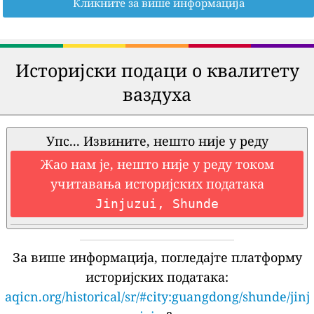
Кликните за више информација
Историјски подаци о квалитету
ваздуха
Упс... Извините, нешто није у реду
Жао нам је, нешто није у реду током
учитавања историјских података
Jinjuzui, Shunde
За више информација, погледајте платформу
историјских података:
aqicn.org/historical/sr/#city:guangdong/shunde/jinj