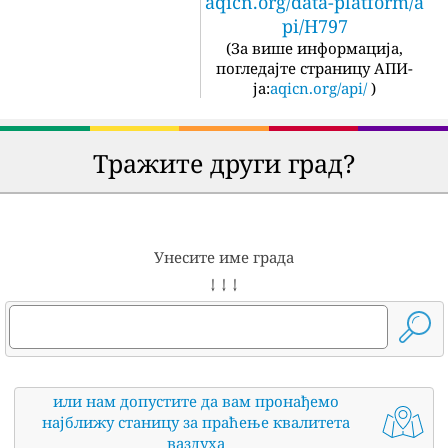
aqicn.org/data-platform/a
pi/H797
(
За више информација,
погледајте страницу АПИ-
ја:
aqicn.org/api/
)
Тражите други град?
Унесите име града
↓ ↓ ↓
или нам допустите да вам пронађемо
најближу станицу за праћење квалитета
ваздуха