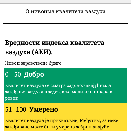
О нивоима квалитета ваздуха
-
Вредности индекса квалитета
ваздуха (АКИ).
Нивои здравствене бриге
0 - 50
Добро
Квалитет ваздуха се сматра задовољавајућим, а
загађење ваздуха представља мали или никакав
ризик
51 -100
Умерено
Квалитет ваздуха је прихватљив; Међутим, за неке
загађиваче може бити умерено забрињавајуће