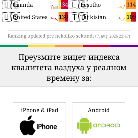
🇺🇬
🇱🇸
134
114
Uganda
Lesotho
🇺🇸
🇹🇯
130
109
United States
Tajikistan
Ranking updated pre nekoliko sekundi
(7. avg. 2026 23:47)
Преузмите виџет индекса
квалитета ваздуха у реалном
времену за:
iPhone & iPad
Android