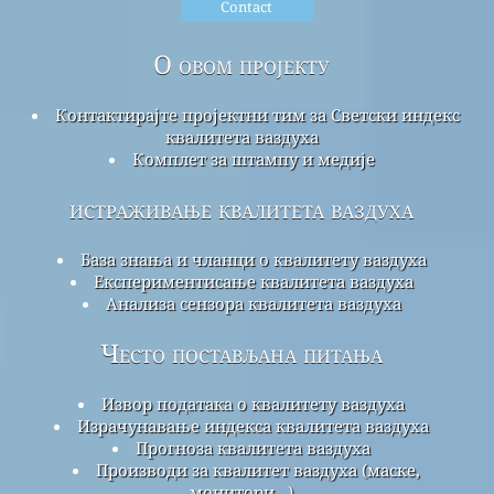
Contact
О овом пројекту
Контактирајте пројектни тим за Светски индекс
квалитета ваздуха
Комплет за штампу и медије
истраживање квалитета ваздуха
База знања и чланци о квалитету ваздуха
Експериментисање квалитета ваздуха
Анализа сензора квалитета ваздуха
Често постављана питања
Извор података о квалитету ваздуха
Израчунавање индекса квалитета ваздуха
Прогноза квалитета ваздуха
Производи за квалитет ваздуха (маске,
монитори...)