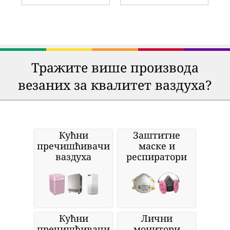
Тражите више производа
везаних за квалитет ваздуха?
Кућни
Заштитне
пречишћивачи
маске и
ваздуха
респиратори
Кућни
Лични
пречишћивачи
монитори