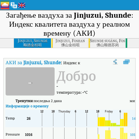
Загађење ваздуха за
Jinjuzui, Shunde
:
Индекс квалитета ваздуха у реалном
времену (АКИ)
Jinjuzui, Shunde
Jinjuzui, Foshan
Shunde sugǎng, Foshan
顺德金桔咀
佛山金桔咀
佛山顺德苏岗
АКИ за
Jinjuzui, Shunde
:
Индекс квалитета ваздуха (АКИ) компани
Добро
-
-
температура:
-
°C
Тренутни
последња 2 дана
мин
Информације о времену
Temp
26
14
Pressure
1016
1015