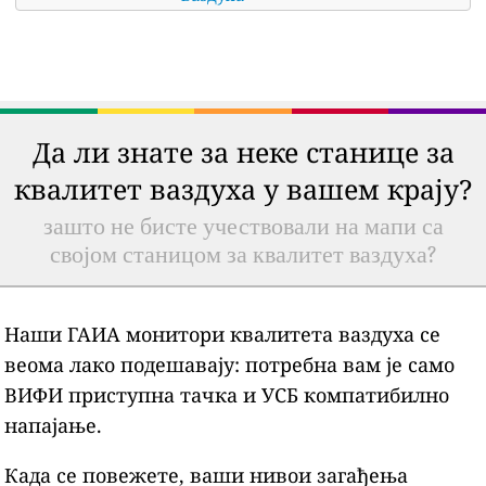
Да ли знате за неке станице за
квалитет ваздуха у вашем крају?
зашто не бисте учествовали на мапи са
својом станицом за квалитет ваздуха?
Наши ГАИА монитори квалитета ваздуха се
веома лако подешавају: потребна вам је само
ВИФИ приступна тачка и УСБ компатибилно
напајање.
Када се повежете, ваши нивои загађења