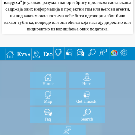
ваздуха"
је уложио разуман напор и бригу приликом састављања
садржаја ових информација и пројектни тим или његови агенти,
ни под каквим околностима неће бити одговорни због било
каквог губитка, повреде или оштећења која настају директно или
индиректно из коришћења ових података.
Кућа
Ево
Home
Here
Map
Get a mask!
Faq
Search