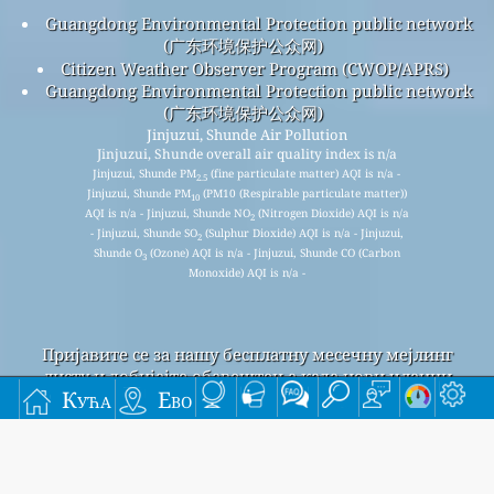
Guangdong Environmental Protection public network
(广东环境保护公众网)
Citizen Weather Observer Program (CWOP/APRS)
Guangdong Environmental Protection public network
(广东环境保护公众网)
Jinjuzui, Shunde Air Pollution
Jinjuzui, Shunde overall air quality index is n/a
Jinjuzui, Shunde PM
(fine particulate matter) AQI is n/a -
2.5
Jinjuzui, Shunde PM
(PM10 (Respirable particulate matter))
10
AQI is n/a - Jinjuzui, Shunde NO
(Nitrogen Dioxide) AQI is n/a
2
- Jinjuzui, Shunde SO
(Sulphur Dioxide) AQI is n/a - Jinjuzui,
2
Shunde O
(Ozone) AQI is n/a - Jinjuzui, Shunde CO (Carbon
3
Monoxide) AQI is n/a -
Пријавите се за нашу бесплатну месечну мејлинг
листу и добијајте обавештења када нови чланци
Кућа
Ево
буду доступни.
прихвати