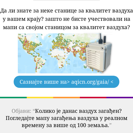
Да ли знате за неке станице за квалитет ваздуха
у вашем крају?
зашто не бисте учествовали на
мапи са својом станицом за квалитет ваздуха?
Сазнајте више на
> aqicn.org/gaia/ <
Објави: “
Колико је данас ваздух загађен?
Погледајте мапу загађења ваздуха у реалном
времену за више од 100 земаља.
”