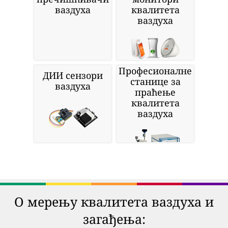
ваздуха
квалитета
ваздуха
Професионалне
ДИИ сензори
станице за
ваздуха
праћење
квалитета
ваздуха
О мерењу квалитета ваздуха и
загађења: