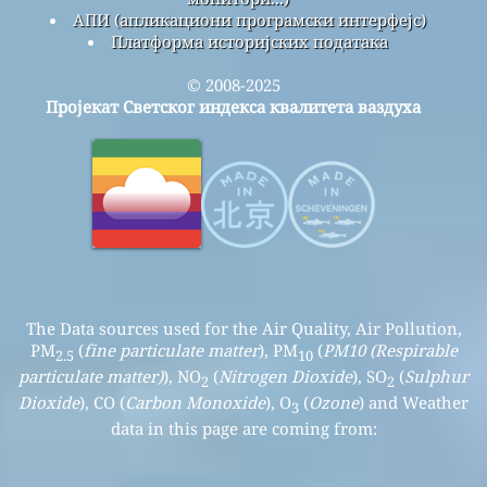
АПИ (апликациони програмски интерфејс)
Платформа историјских података
© 2008-2025
Пројекат Светског индекса квалитета ваздуха
The Data sources used for the Air Quality, Air Pollution,
PM
(
fine particulate matter
), PM
(
PM10 (Respirable
2.5
10
particulate matter)
), NO
(
Nitrogen Dioxide
), SO
(
Sulphur
2
2
Dioxide
), CO (
Carbon Monoxide
), O
(
Ozone
) and Weather
3
data in this page are coming from: