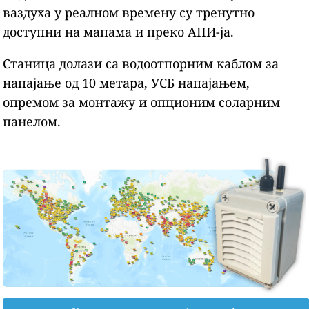
ваздуха у реалном времену су тренутно
доступни на мапама и преко АПИ-ја.
Станица долази са водоотпорним каблом за
напајање од 10 метара, УСБ напајањем,
опремом за монтажу и опционим соларним
панелом.