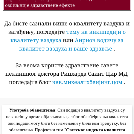
озбиљније здравствене ефекте
Да бисте сазнали више о квалитету ваздуха и
загађењу, погледајте
тему на википедији о
квалитету ваздуха
или
Аирнов водичу за
квалитет ваздуха и ваше здравље
.
За веома корисне здравствене савете
пекиншког доктора Рицхарда Саинт Цир МД,
погледајте блог
ввв.михеалтхбеијинг.цом
.
Употреба обавештења
: Сви подаци о квалитету ваздуха су
неважећи у време објављивања, а због обезбеђивања квалитета
ови подаци могу бити без измењени у било ком тренутку, без
обавештења. Пројектни тим
"Светског индекса квалитета