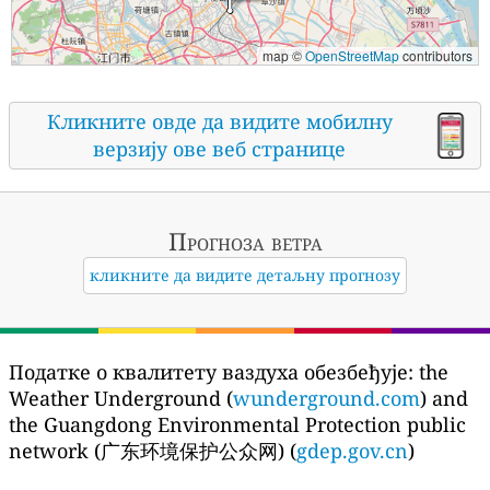
map ©
OpenStreetMap
contributors
Кликните овде да видите мобилну
верзију ове веб странице
Прогноза ветра
кликните да видите детаљну прогнозу
Податке о квалитету ваздуха обезбеђује:
the
Weather Underground (
wunderground.com
) and
the Guangdong Environmental Protection public
network (广东环境保护公众网) (
gdep.gov.cn
)