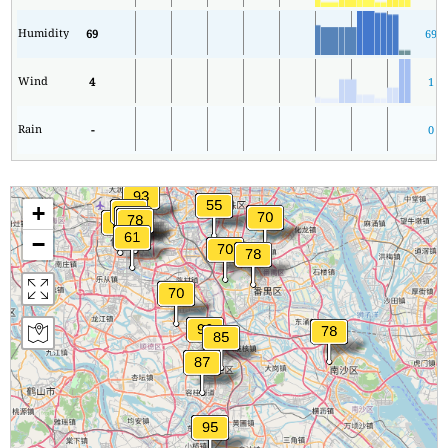
Humidity
69
69
Wind
4
1
Rain
-
0
+
−