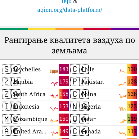
ieju
&
aqicn.org/data-platform/
Рангирање квалитета ваздуха по
земљама
🇸🇨
🇨🇱
183
130
Seychelles
Chile
🇿🇲
🇵🇰
179
128
Zambia
Pakistan
🇿🇦
🇨🇳
158
128
South Africa
China
🇮🇩
🇳🇬
153
123
Indonesia
Nigeria
🇲🇿
🇶🇦
150
119
Mozambique
Qatar
🇦🇪
🇨🇦
149
117
United Arab Emirates
Canada