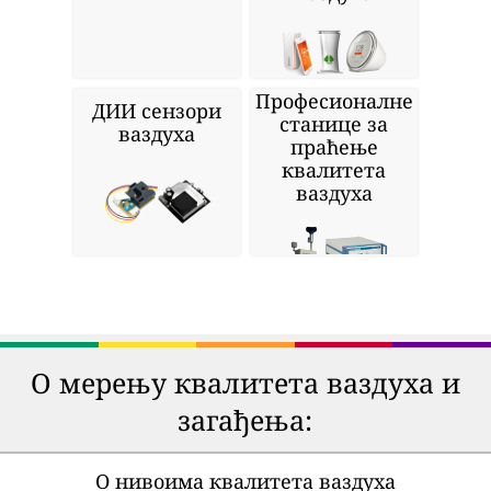
Професионалне
ДИИ сензори
станице за
ваздуха
праћење
квалитета
ваздуха
О мерењу квалитета ваздуха и
загађења:
О нивоима квалитета ваздуха