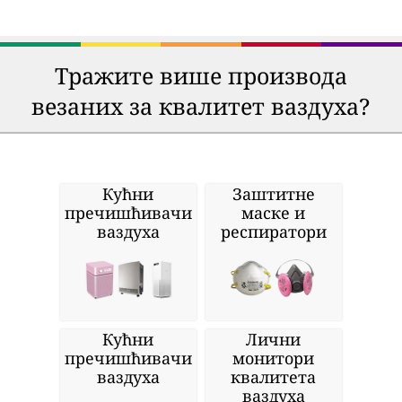
Тражите више производа
везаних за квалитет ваздуха?
Кућни
Заштитне
пречишћивачи
маске и
ваздуха
респиратори
Кућни
Лични
пречишћивачи
монитори
ваздуха
квалитета
ваздуха