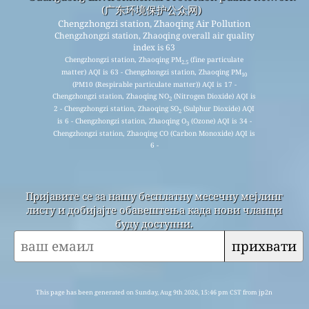
(广东环境保护公众网)
Chengzhongzi station, Zhaoqing Air Pollution
Chengzhongzi station, Zhaoqing overall air quality
index is 63
Chengzhongzi station, Zhaoqing PM
(fine particulate
2.5
matter) AQI is 63 - Chengzhongzi station, Zhaoqing PM
10
(PM10 (Respirable particulate matter)) AQI is 17 -
Chengzhongzi station, Zhaoqing NO
(Nitrogen Dioxide) AQI is
2
2 - Chengzhongzi station, Zhaoqing SO
(Sulphur Dioxide) AQI
2
is 6 - Chengzhongzi station, Zhaoqing O
(Ozone) AQI is 34 -
3
Chengzhongzi station, Zhaoqing CO (Carbon Monoxide) AQI is
6 -
Пријавите се за нашу бесплатну месечну мејлинг
листу и добијајте обавештења када нови чланци
буду доступни.
прихвати
This page has been generated on Sunday, Aug 9th 2026, 15:46 pm CST from jp2n