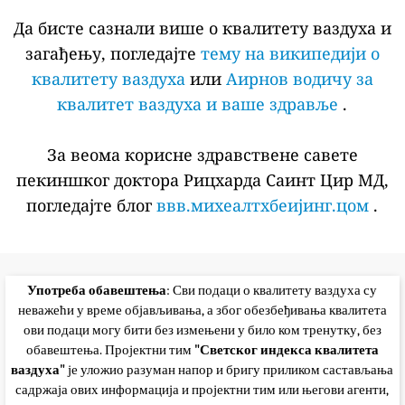
Да бисте сазнали више о квалитету ваздуха и
загађењу, погледајте
тему на википедији о
квалитету ваздуха
или
Аирнов водичу за
квалитет ваздуха и ваше здравље
.
За веома корисне здравствене савете
пекиншког доктора Рицхарда Саинт Цир МД,
погледајте блог
ввв.михеалтхбеијинг.цом
.
Употреба обавештења
: Сви подаци о квалитету ваздуха су
неважећи у време објављивања, а због обезбеђивања квалитета
ови подаци могу бити без измењени у било ком тренутку, без
обавештења. Пројектни тим
"Светског индекса квалитета
ваздуха"
је уложио разуман напор и бригу приликом састављања
садржаја ових информација и пројектни тим или његови агенти,