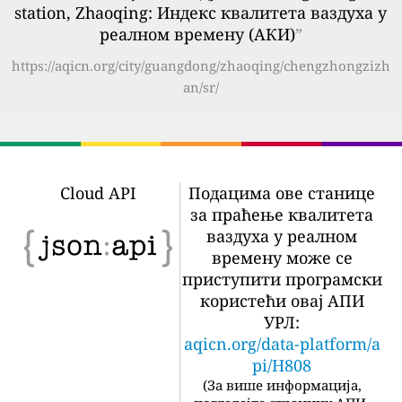
station, Zhaoqing: Индекс квалитета ваздуха у
реалном времену (АКИ)
”
https://aqicn.org/city/guangdong/zhaoqing/chengzhongzizh
an/sr/
Cloud API
Подацима ове станице
за праћење квалитета
ваздуха у реалном
времену може се
приступити програмски
користећи овај АПИ
УРЛ:
aqicn.org/data-platform/a
pi/H808
(
За више информација,