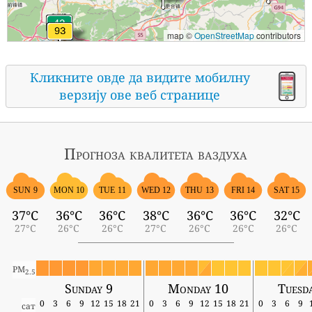
map ©
OpenStreetMap
contributors
Кликните овде да видите мобилну
верзију ове веб странице
Прогноза квалитета ваздуха
SUN 9
MON 10
TUE 11
WED 12
THU 13
FRI 14
SAT 15
37°C
36°C
36°C
38°C
36°C
36°C
32°C
27°C
26°C
26°C
27°C
26°C
26°C
26°C
PM
2.5
Sunday 9
Monday 10
Tuesd
0
3
6
9
12
15
18
21
0
3
6
9
12
15
18
21
0
3
6
9
сат