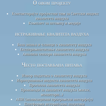
О овом пројекту
Контактирајте пројектни тим за Светски индекс
квалитета ваздуха
Комплет за штампу и медије
истраживање квалитета ваздуха
База знања и чланци о квалитету ваздуха
Експериментисање квалитета ваздуха
Анализа сензора квалитета ваздуха
Често постављана питања
Извор података о квалитету ваздуха
Израчунавање индекса квалитета ваздуха
Прогноза квалитета ваздуха
Производи за квалитет ваздуха (маске,
монитори...)
АПИ (апликациони програмски интерфејс)
Платформа историјских података