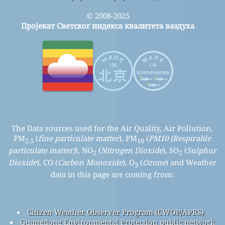
© 2008-2025
Пројекат Светског индекса квалитета ваздуха
The Data sources used for the Air Quality, Air Pollution,
PM
(
fine particulate matter
), PM
(
PM10 (Respirable
2.5
10
particulate matter)
), NO
(
Nitrogen Dioxide
), SO
(
Sulphur
2
2
Dioxide
), CO (
Carbon Monoxide
), O
(
Ozone
) and Weather
3
data in this page are coming from:
Citizen Weather Observer Program (CWOP/APRS)
Guangdong Environmental Protection public network