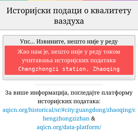
Историјски подаци о квалитету
ваздуха
Упс... Извините, нешто није у реду
Жао нам је, нешто није у реду током
учитавања историјских података
Chengzhongzi station, Zhaoqing
За више информација, погледајте платформу
историјских података:
aqicn.org/historical/sr/#city:guangdong/zhaoqing/c
hengzhongzizhan
&
aqicn.org/data-platform/