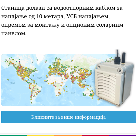
Станица долази са водоотпорним каблом за
напајање од 10 метара, УСБ напајањем,
опремом за монтажу и опционим соларним
панелом.
Кликните за више информација