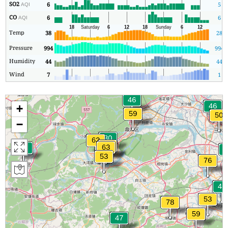
SO2
6
5
AQI
CO
6
6
AQI
Temp
38
28
Pressure
994
994
Humidity
44
44
Wind
7
1
+
−