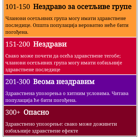
101-150
Нездраво за осетљиве групе
Чланови осетљивих група могу имати здравствене
последице. Општа популација вероватно неће бити
погођена.
151-200
Нездрави
Свако може почети да осећа здравствене тегобе;
чланови осетљивих група могу имати озбиљније
здравствене последице
201-300
Веома нездравим
Здравствена упозорења о хитним условима. Читава
популација ће бити погођена.
300+
Опасно
Здравствено упозорење: свако може доживети
озбиљније здравствене ефекте