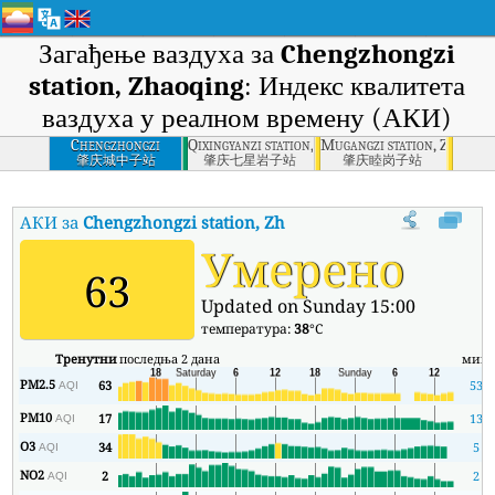
Загађење ваздуха за
Chengzhongzi
station, Zhaoqing
: Индекс квалитета
ваздуха у реалном времену (АКИ)
Chengzhongzi
Qixingyanzi station, Zhaoqing
Mugangzi station, Zhaoqin
station, Zhaoqing
肇庆城中子站
肇庆七星岩子站
肇庆睦岗子站
АКИ за
Chengzhongzi station, Zhaoqing
:
Индекс квалитета ваз
Умерено
63
Updated on Sunday 15:00
температура:
38
°C
Тренутни
последња 2 дана
мин
PM2.5
63
53
AQI
PM10
17
13
AQI
O3
34
5
AQI
NO2
2
2
AQI