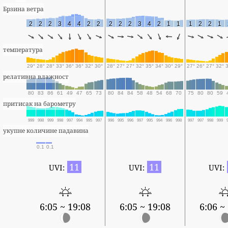
Брзина ветра
2
2
2
3
4
4
2
2
2
2
2
3
4
2
1
1
1
2
2
1
температура
29°
28°
28°
33°
36°
36°
32°
30°
28°
27°
27°
32°
35°
34°
30°
29°
27°
26°
27°
32°
релативна влажност
80
83
86
61
49
47
65
73
80
84
84
58
48
54
68
70
75
80
80
59
притисак на барометру
999
998
999
998
997
994
995
997
996
995
996
997
995
994
996
998
997
997
998
999
укупне количине падавина
0.1
0.1
11
11
UVI:
UVI:
UVI:
6:05 ~ 19:08
6:05 ~ 19:08
6:06 ~