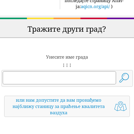
погледајте страницу АПИ-
ја:
aqicn.org/api/
)
Тражите други град?
Унесите име града
↓ ↓ ↓
или нам допустите да вам пронађемо
најближу станицу за праћење квалитета
ваздуха