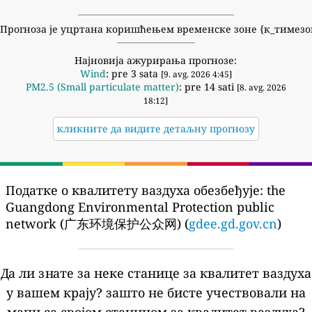
Прогноза је уцртана коришћењем временске зоне {к_тимезо
Најновија ажурирања прогнозе:
Wind
: pre 3 sata
[9. avg. 2026 4:45]
PM2.5 (Small particulate matter)
: pre 14 sati
[8. avg. 2026
18:12]
кликните да видите детаљну прогнозу
Податке о квалитету ваздуха обезбеђује:
the
Guangdong Environmental Protection public
network (广东环境保护公众网) (
gdee.gd.gov.cn
)
Да ли знате за неке станице за квалитет ваздуха
у вашем крају?
зашто не бисте учествовали на
мапи са својом станицом за квалитет ваздуха?