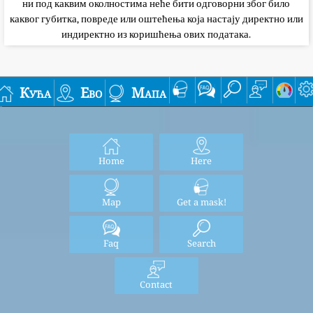
ни под каквим околностима неће бити одговорни због било
каквог губитка, повреде или оштећења која настају директно или
индиректно из коришћења ових података.
Кућа
Ево
Мапа
Home
Here
Map
Get a mask!
Faq
Search
Contact