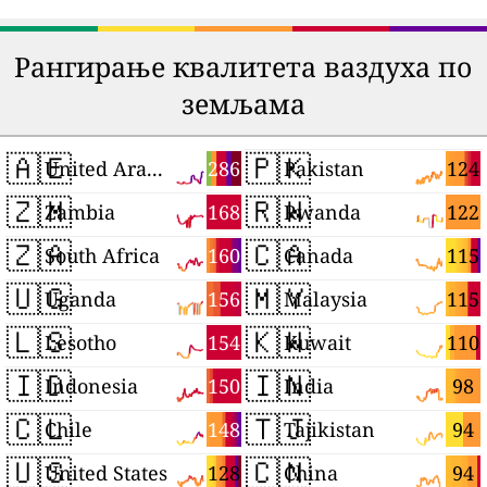
Рангирање квалитета ваздуха по
земљама
🇦🇪
🇵🇰
286
124
United Arab Emirates
Pakistan
🇿🇲
🇷🇼
168
122
Zambia
Rwanda
🇿🇦
🇨🇦
160
115
South Africa
Canada
🇺🇬
🇲🇾
156
115
Uganda
Malaysia
🇱🇸
🇰🇼
154
110
Lesotho
Kuwait
🇮🇩
🇮🇳
150
98
Indonesia
India
🇨🇱
🇹🇯
148
94
Chile
Tajikistan
🇺🇸
🇨🇳
128
94
United States
China