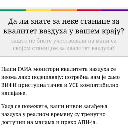
Да ли знате за неке станице за
квалитет ваздуха у вашем крају?
зашто не бисте учествовали на мапи са
својом станицом за квалитет ваздуха?
Наши ГАИА монитори квалитета ваздуха се
веома лако подешавају: потребна вам је само
ВИФИ приступна тачка и УСБ компатибилно
напајање.
Када се повежете, ваши нивои загађења
ваздуха у реалном времену су тренутно
доступни на мапама и преко АПИ-ја.