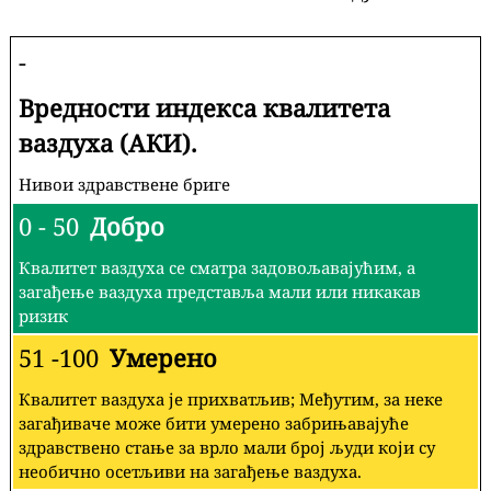
-
Вредности индекса квалитета
ваздуха (АКИ).
Нивои здравствене бриге
0 - 50
Добро
Квалитет ваздуха се сматра задовољавајућим, а
загађење ваздуха представља мали или никакав
ризик
51 -100
Умерено
Квалитет ваздуха је прихватљив; Међутим, за неке
загађиваче може бити умерено забрињавајуће
здравствено стање за врло мали број људи који су
необично осетљиви на загађење ваздуха.