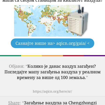
Сазнајте више на
> aqicn.org/gaia/ <
Објави: “
Колико је данас ваздух загађен?
Погледајте мапу загађења ваздуха у реалном
времену за више од 100 земаља.
”
https://aqicn.org/here/sr/
Share
: “
Загађење ваздуха за Chengzhongzi