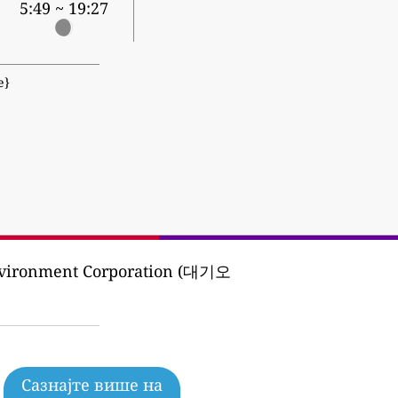
5:49 ~ 19:27
е}
nvironment Corporation (대기오
Сазнајте више на