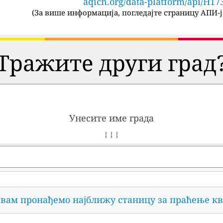
aqicn.org/data-platform/api/H17
(
За више информација, погледајте страницу АПИ-ј
Тражите други град
Унесите име града
↓ ↓ ↓
 вам пронађемо најближу станицу за праћење кв