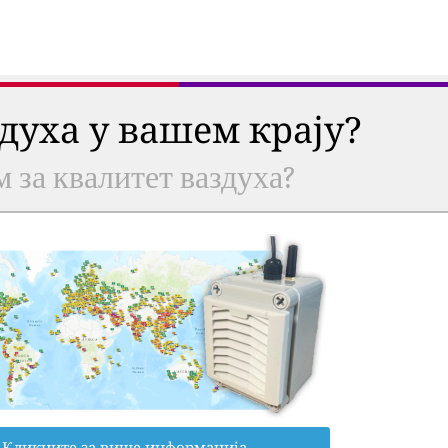
здуха у вашем крају?
м за квалитет ваздуха?
Кликните за више информација