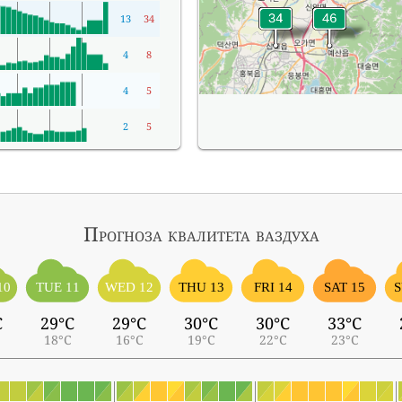
13
34
4
8
4
5
2
5
Прогноза квалитета ваздуха
10
TUE 11
WED 12
THU 13
FRI 14
SAT 15
S
C
29°C
29°C
30°C
30°C
33°C
18°C
16°C
19°C
22°C
23°C