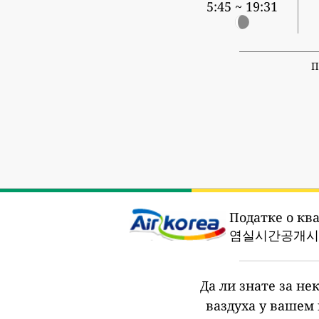
5:45 ~ 19:31
П
Податке о ква
염실시간공개시스
Да ли знате за не
ваздуха у вашем 