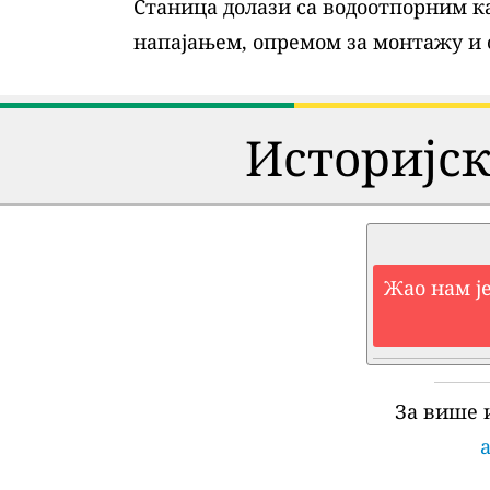
Станица долази са водоотпорним ка
напајањем, опремом за монтажу и
Историјск
Жао нам је
За више 
a