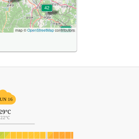
map ©
OpenStreetMap
contributors
UN 16
29°C
22°C