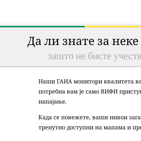
Да ли знате за неке
зашто не бисте учеств
Наши ГАИА монитори квалитета ваз
потребна вам је само ВИФИ присту
напајање.
Када се повежете, ваши нивои зага
тренутно доступни на мапама и пр