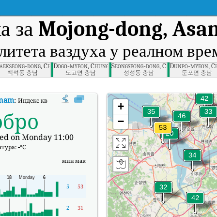
а за
Mojong-dong, Asa
литета ваздуха у реалном вр
am
aekseong-dong, Cheonan-si, Chungnam
Dogo-myeon, Chungnam
Seongseong-dong, Chungnam
Dunpo-myeon, 
백석동 충남
도고면 충남
성성동 충남
둔포면 충남
gnam
:
Индекс квалитета ваздуха (АКИ) компаније Mojong-dong, Asan-si, 
+
обро
−
ed on Monday 11:00
атура:
-
°C
мин
мак
5
53
2
31