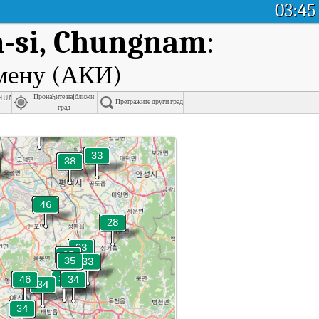
03:45
n-si, Chungnam
:
емену (АКИ)
Chungnam
Пронађите најближи
Претражите други град
град
Chungnam у реалном времену.