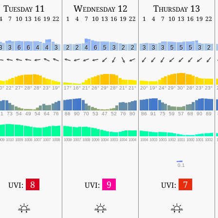
Tuesday 11
Wednesday 12
Thursday 13
4
7
10
13
16
19
22
1
4
7
10
13
16
19
22
1
4
7
10
13
16
19
22
3
3
6
6
4
4
3
2
2
4
6
5
3
2
2
3
3
3
5
5
5
3
2
0°
22°
27°
28°
28°
23°
19°
17°
16°
21°
26°
29°
28°
21°
21°
20°
19°
24°
29°
30°
28°
23°
23°
81
73
54
49
54
64
76
86
90
70
53
47
52
76
80
86
91
75
59
57
68
90
89
009
1010
1009
1008
1007
1007
1008
1008
1007
1008
1006
1004
1003
1004
1004
1004
1003
1003
1002
1001
1000
1001
1002
0.1
8
9
7
UVI:
UVI:
UVI: