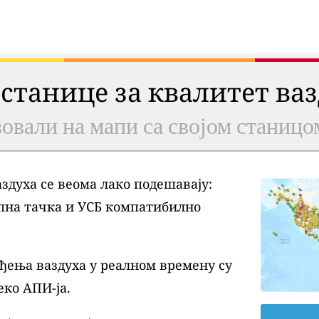
 станице за квалитет ва
овали на мапи са својом станицо
духа се веома лако подешавају:
пна тачка и УСБ компатибилно
ђења ваздуха у реалном времену су
еко АПИ-ја.