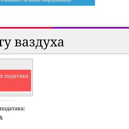
ту ваздуха
их података
података:
&