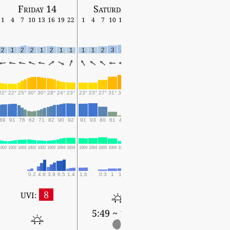
Friday 14
Saturday 15
Sunday 16
1
4
7
10
13
16
19
22
1
4
7
10
13
16
19
22
1
4
7
10
13
16
19
2
1
2
2
1
2
1
1
1
1
2
3
4
1
1
2
3
4
7
6
3
3
3
22°
22°
25°
30°
30°
28°
24°
23°
23°
23°
27°
31°
33°
30°
26°
25°
24°
22°
27°
29°
29°
22°
23°
89
91
76
62
71
82
90
92
91
93
80
61
47
69
78
81
84
90
72
63
70
97
95
1002
1002
1003
1002
1002
1002
1004
1004
1004
1004
1005
1004
1001
1002
1003
1003
1003
1002
1002
1002
1000
1001
1003
0.2
4.9
3.9
6.5
1.4
1.6
0.3
1
1.1
0.2
0.1
7.3
9.5
8
UVI:
5:49 ~ 19:25
5:50 ~ 19:24