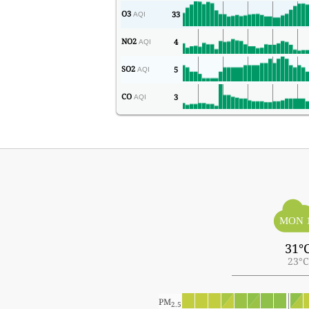
O3
33
AQI
NO2
4
AQI
SO2
5
AQI
CO
3
AQI
MON 
31°
23°C
PM
2.5