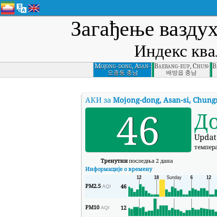
Загађење ваздух
Индекс ква
Mojong-dong, Asan-
Baebang-eup, Chungn
B
si, Chungnam
모종동 충남
배방읍 충남
АКИ за
Mojong-dong, Asan-si, Chun
46
Д
Updat
темпер
Тренутни
последња 2 дана
Информације о времену
PM2.5
46
AQI
PM10
12
AQI