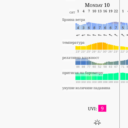
Monday 10
1
4
7
10
13
16
19
22
1
сат
Брзина ветра
4
3
6
8
7
6
6
7
5
температура
23°
23°
25°
29°
31°
30°
26°
23°
22°
2
релативна влажност
86
88
77
60
52
58
63
67
71
притисак на барометру
1010
1010
1011
1010
1009
1008
1009
1010
1010
1
укупне количине падавина
9
UVI: