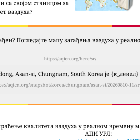
и са својом станицом за
ет ваздуха?
гађен? Погледајте мапу загађења ваздуха у реалн
https://aqicn.org/here/sr/
ong, Asan-si, Chungnam, South Korea је {к_левел} 
ps://aqicn.org/snapshot/korea/chungnam/asan-si/20260810-11/sr
праћење квалитета ваздуха у реалном времену м
АПИ УРЛ: