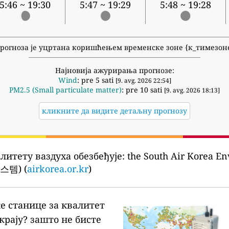
5:46 ~ 19:30
5:47 ~ 19:29
5:48 ~ 19:28
рогноза је уцртана коришћењем временске зоне {к_тимезон
Најновија ажурирања прогнозе:
Wind
: pre 5 sati
[9. avg. 2026 22:54]
PM2.5 (Small particulate matter)
: pre 10 sati
[9. avg. 2026 18:13]
кликните да видите детаљну прогнозу
литету ваздуха обезбеђује:
the South Air Korea E
템) (
airkorea.or.kr
)
ке станице за квалитет
крају?
зашто не бисте