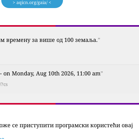
> aqicn.org/gaia/ <
ом времену за више од 100 земаља.
”
- on Monday, Aug 10th 2026, 11:00 am
”
/?cs
оже се приступити програмски користећи овај