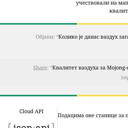
учествовали на мап
квалит
Објави: “
Колико је данас ваздух за
Share
: “
Квалитет ваздуха за Mojong-d
htt
Cloud API
Подацима ове станице за 