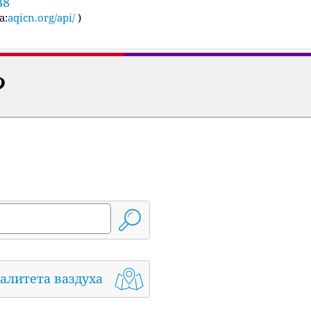
38
а:
aqicn.org/api/
)
?
алитета ваздуха