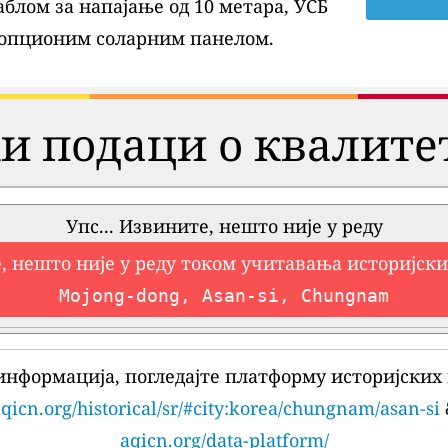
блом за напајање од 10 метара, УСБ
 опционим соларним панелом.
и подаци о квалите
Упс... Извините, нешто није у реду
, нешто није у реду током учитавања историјск
Mojong-dong, Asan-si, Chungnam
информација, погледајте платформу историјских 
qicn.org/historical/sr/#city:korea/chungnam/asan-si
aqicn.org/data-platform/