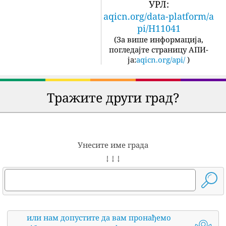
УРЛ:
aqicn.org/data-platform/a
pi/H11041
(
За више информација,
погледајте страницу АПИ-
ја:
aqicn.org/api/
)
Тражите други град?
Унесите име града
↓ ↓ ↓
или нам допустите да вам пронађемо