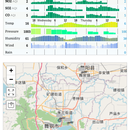
NO2
2
2
AQI
SO2
4
3
AQI
CO
5
5
AQI
Temp
16
6
Pressure
1003
1003
Humidity
61
38
Wind
6
1
Rain
-
0
+
−