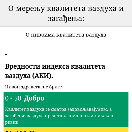
О мерењу квалитета ваздуха и
загађења:
О нивоима квалитета ваздуха
-
Вредности индекса квалитета
ваздуха (АКИ).
Нивои здравствене бриге
0 - 50
Добро
Квалитет ваздуха се сматра задовољавајућим, а
загађење ваздуха представља мали или никакав
ризик