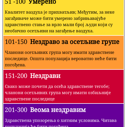
51 -100
Умерено
Квалитет ваздуха је прихватљив; Међутим, за неке
загађиваче може бити умерено забрињавајуће
здравствено стање за врло мали број људи који су
необично осетљиви на загађење ваздуха.
101-150
Нездраво за осетљиве групе
Чланови осетљивих група могу имати здравствене
последице. Општа популација вероватно неће бити
погођена.
151-200
Нездрави
Свако може почети да осећа здравствене тегобе;
чланови осетљивих група могу имати озбиљније
здравствене последице
201-300
Веома нездравим
Здравствена упозорења о хитним условима. Читава
популација ће бити погођена.