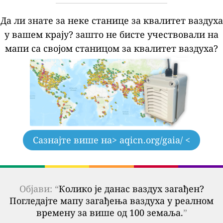
Да ли знате за неке станице за квалитет ваздуха
у вашем крају?
зашто не бисте учествовали на
мапи са својом станицом за квалитет ваздуха?
Сазнајте више на
> aqicn.org/gaia/ <
Објави: “
Колико је данас ваздух загађен?
Погледајте мапу загађења ваздуха у реалном
времену за више од 100 земаља.
”