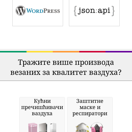
Тражите више производа
везаних за квалитет ваздуха?
Кућни
Заштитне
пречишћивачи
маске и
ваздуха
респиратори