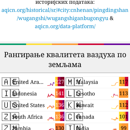
историјских података:
aqicn.org/historical/sr/#city:cnhenan/pingdingshan
/wugangshi/wugangshiganbugongyu
&
aqicn.org/data-platform/
Рангирање квалитета ваздуха по
земљама
🇦🇪
🇲🇾
227
117
United Arab Emirates
Malaysia
🇮🇩
🇱🇸
141
113
Indonesia
Lesotho
🇺🇸
🇰🇼
136
112
United States
Kuwait
🇿🇦
🇨🇦
136
101
South Africa
Canada
🇿🇲
🇮🇳
130
99
Zambia
India