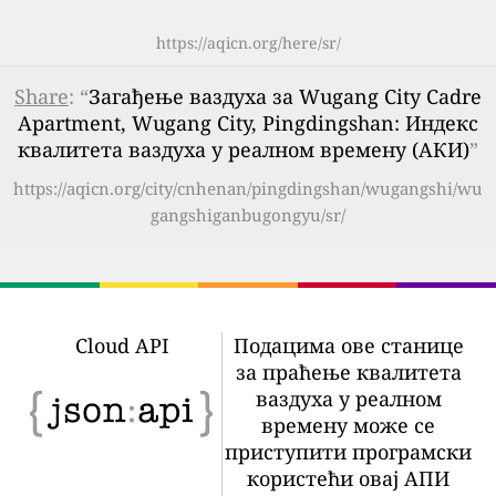
https://aqicn.org/here/sr/
Share
: “
Загађење ваздуха за Wugang City Cadre
Apartment, Wugang City, Pingdingshan: Индекс
квалитета ваздуха у реалном времену (АКИ)
”
https://aqicn.org/city/cnhenan/pingdingshan/wugangshi/wu
gangshiganbugongyu/sr/
Cloud API
Подацима ове станице
за праћење квалитета
ваздуха у реалном
времену може се
приступити програмски
користећи овај АПИ