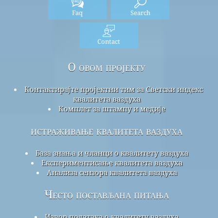
Faq
Search
Contact
О овом пројекту
Контактирајте пројектни тим за Светски индекс
квалитета ваздуха
Комплет за штампу и медије
истраживање квалитета ваздуха
База знања и чланци о квалитету ваздуха
Експериментисање квалитета ваздуха
Анализа сензора квалитета ваздуха
Често постављана питања
Извор података о квалитету ваздуха