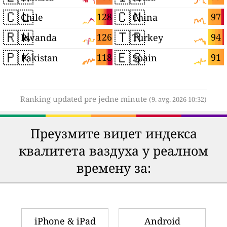
🇨🇱
🇨🇳
128
97
Chile
China
🇷🇼
🇹🇷
126
94
Rwanda
Turkey
🇵🇰
🇪🇸
118
91
Pakistan
Spain
Ranking updated pre jedne minute
(9. avg. 2026 10:32)
Преузмите виџет индекса
квалитета ваздуха у реалном
времену за:
iPhone & iPad
Android