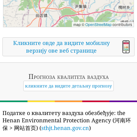
map ©
OpenStreetMap
contributors
Кликните овде да видите мобилну
верзију ове веб странице
Прогноза квалитета ваздуха
кликните да видите детаљну прогнозу
Податке о квалитету ваздуха обезбеђује:
the
Henan Environmental Protection Agency (河南环
保 > 网站首页) (
sthjt.henan.gov.cn
)