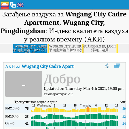
Загађење ваздуха за
Wugang City Cadre
Apartment, Wugang City,
Pingdingshan
: Индекс квалитета ваздуха
у реалном времену (АКИ)
Wugang City Cadre
Wugang City Huihui Water, Wugang City, Ping
guǎngdian ju, Luohe
Apartment, Wugang
平顶山舞钢市舞钢市干
平顶山舞钢市舞钢市浩晖水务
漯河广电局
部公寓
City, Pingdingshan
АКИ за
Wugang City Cadre Apartment, Wugang City, Pingd
Добро
-
Updated on Thursday, Mar 4th 2021, 19:00 pm
температура:
-
°C
Тренутни
последња 2 дана
мин
PM2.5
76
59
AQI
PM10
35
22
AQI
O3
41
24
AQI