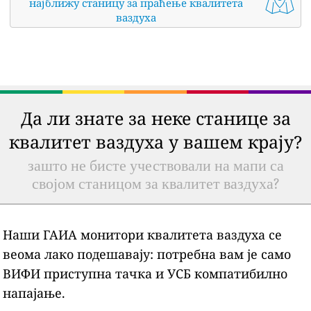
најближу станицу за праћење квалитета
ваздуха
Да ли знате за неке станице за
квалитет ваздуха у вашем крају?
зашто не бисте учествовали на мапи са
својом станицом за квалитет ваздуха?
Наши ГАИА монитори квалитета ваздуха се
веома лако подешавају: потребна вам је само
ВИФИ приступна тачка и УСБ компатибилно
напајање.