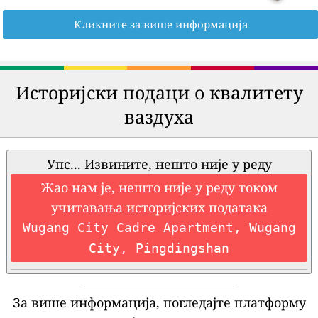
Кликните за више информација
Историјски подаци о квалитету
ваздуха
Упс... Извините, нешто није у реду
Жао нам је, нешто није у реду током
учитавања историјских података
Wugang City Cadre Apartment, Wugang
City, Pingdingshan
За више информација, погледајте платформу