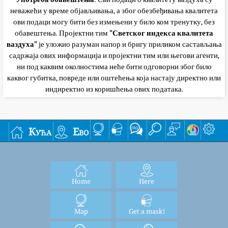
неважећи у време објављивања, а због обезбеђивања квалитета
ови подаци могу бити без измењени у било ком тренутку, без
обавештења. Пројектни тим
"Светског индекса квалитета
ваздуха"
је уложио разуман напор и бригу приликом састављања
садржаја ових информација и пројектни тим или његови агенти,
ни под каквим околностима неће бити одговорни због било
каквог губитка, повреде или оштећења која настају директно или
индиректно из коришћења ових података.
Кућа
Ево
Home
Here
Map
Get a mask!