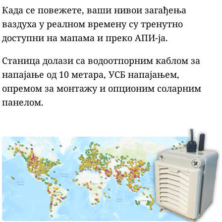
Када се повежете, ваши нивои загађења
ваздуха у реалном времену су тренутно
доступни на мапама и преко АПИ-ја.
Станица долази са водоотпорним каблом за
напајање од 10 метара, УСБ напајањем,
опремом за монтажу и опционим соларним
панелом.