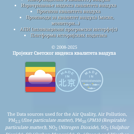
Израчунавање индекса квалитета ваздуха
Прогноза квалитета ваздуха
Производи за квалитет ваздуха (маске,
монитори...)
АПИ (апликациони програмски интерфејс)
Платформа историјских података
© 2008-2025
Пројекат Светског индекса квалитета ваздуха
The Data sources used for the Air Quality, Air Pollution,
PM
(
fine particulate matter
), PM
(
PM10 (Respirable
2.5
10
particulate matter)
), NO
(
Nitrogen Dioxide
), SO
(
Sulphur
2
2