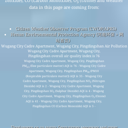
Dioxide
), CO (
Carbon Monoxide
), O
(
Ozone
) and Weather
3
data in this page are coming from:
Citizen Weather Observer Program (CWOP/APRS)
Henan Environmental Protection Agency (河南环保 > 网
站首页)
Wugang City Cadre Apartment, Wugang City, Pingdingshan Air Pollution
Wugang City Cadre Apartment, Wugang City,
Pingdingshan overall air quality index is 76
Wugang City Cadre Apartment, Wugang City, Pingdingshan
PM
(fine particulate matter) AQI is 76 - Wugang City Cadre
2.5
Apartment, Wugang City, Pingdingshan PM
(PM10
10
(Respirable particulate matter)) AQI is 35 - Wugang City
Cadre Apartment, Wugang City, Pingdingshan NO
(Nitrogen
2
Dioxide) AQI is 2 - Wugang City Cadre Apartment, Wugang
City, Pingdingshan SO
(Sulphur Dioxide) AQI is 4 - Wugang
2
City Cadre Apartment, Wugang City, Pingdingshan O
(Ozone)
3
AQI is 41 - Wugang City Cadre Apartment, Wugang City,
Pingdingshan CO (Carbon Monoxide) AQI is 5 -
Пријавите се за нашу бесплатну месечну мејлинг