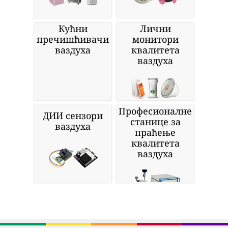
Кућни
Лични
пречишћивачи
монитори
ваздуха
квалитета
ваздуха
Професионалне
ДИИ сензори
станице за
ваздуха
праћење
квалитета
ваздуха