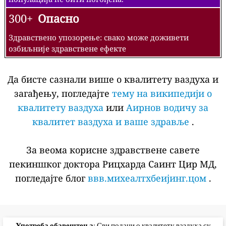
300+
Опасно
Здравствено упозорење: свако може доживети
озбиљније здравствене ефекте
Да бисте сазнали више о квалитету ваздуха и
загађењу, погледајте
тему на википедији о
квалитету ваздуха
или
Аирнов водичу за
квалитет ваздуха и ваше здравље
.
За веома корисне здравствене савете
пекиншког доктора Рицхарда Саинт Цир МД,
погледајте блог
ввв.михеалтхбеијинг.цом
.
Употреба обавештења
: Сви подаци о квалитету ваздуха су