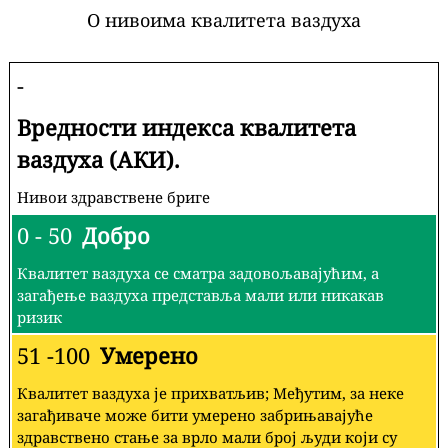
О нивоима квалитета ваздуха
-
Вредности индекса квалитета
ваздуха (АКИ).
Нивои здравствене бриге
0 - 50
Добро
Квалитет ваздуха се сматра задовољавајућим, а
загађење ваздуха представља мали или никакав
ризик
51 -100
Умерено
Квалитет ваздуха је прихватљив; Међутим, за неке
загађиваче може бити умерено забрињавајуће
здравствено стање за врло мали број људи који су