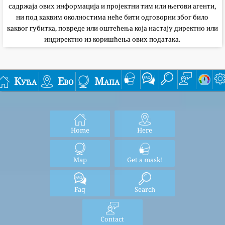
садржаја ових информација и пројектни тим или његови агенти,
ни под каквим околностима неће бити одговорни због било
каквог губитка, повреде или оштећења која настају директно или
индиректно из коришћења ових података.
Кућа
Ево
Мапа
Home
Here
Map
Get a mask!
Faq
Search
Contact