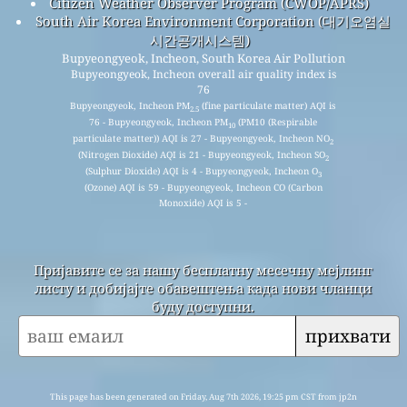
Citizen Weather Observer Program (CWOP/APRS)
South Air Korea Environment Corporation (대기오염실
시간공개시스템)
Bupyeongyeok, Incheon, South Korea Air Pollution
Bupyeongyeok, Incheon overall air quality index is
76
Bupyeongyeok, Incheon PM
(fine particulate matter) AQI is
2.5
76 - Bupyeongyeok, Incheon PM
(PM10 (Respirable
10
particulate matter)) AQI is 27 - Bupyeongyeok, Incheon NO
2
(Nitrogen Dioxide) AQI is 21 - Bupyeongyeok, Incheon SO
2
(Sulphur Dioxide) AQI is 4 - Bupyeongyeok, Incheon O
3
(Ozone) AQI is 59 - Bupyeongyeok, Incheon CO (Carbon
Monoxide) AQI is 5 -
Пријавите се за нашу бесплатну месечну мејлинг
листу и добијајте обавештења када нови чланци
буду доступни.
прихвати
This page has been generated on Friday, Aug 7th 2026, 19:25 pm CST from jp2n