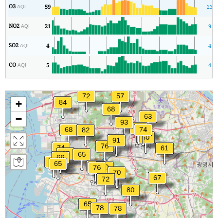
O3
59
23
AQI
NO2
21
9
AQI
SO2
4
4
AQI
CO
5
4
AQI
+
−