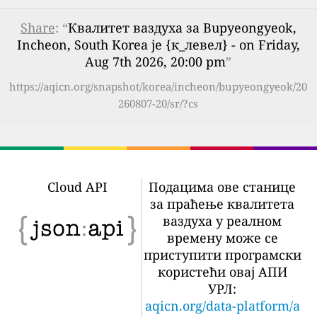
Share
: “
Квалитет ваздуха за Bupyeongyeok,
Incheon, South Korea је {к_левел} - on Friday,
Aug 7th 2026, 20:00 pm
”
https://aqicn.org/snapshot/korea/incheon/bupyeongyeok/20
260807-20/sr/?cs
Cloud API
Подацима ове станице
за праћење квалитета
ваздуха у реалном
времену може се
приступити програмски
користећи овај АПИ
УРЛ:
aqicn.org/data-platform/a