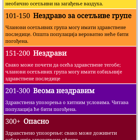
необично осетљиви на загађење ваздуха.
101-150
Нездраво за осетљиве групе
Чланови осетљивих група могу имати здравствене
последице. Општа популација вероватно неће бити
погођена.
151-200
Нездрави
Свако може почети да осећа здравствене тегобе;
чланови осетљивих група могу имати озбиљније
здравствене последице
201-300
Веома нездравим
Здравствена упозорења о хитним условима. Читава
популација ће бити погођена.
300+
Опасно
Здравствено упозорење: свако може доживети
озбиљније здравствене ефекте