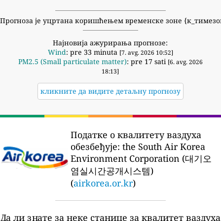
Прогноза је уцртана коришћењем временске зоне {к_тимезо
Најновија ажурирања прогнозе:
Wind
: pre 33 minuta
[7. avg. 2026 10:52]
PM2.5 (Small particulate matter)
: pre 17 sati
[6. avg. 2026
18:13]
кликните да видите детаљну прогнозу
Податке о квалитету ваздуха
обезбеђује:
the South Air Korea
Environment Corporation (대기오
염실시간공개시스템)
(
airkorea.or.kr
)
Да ли знате за неке станице за квалитет ваздуха