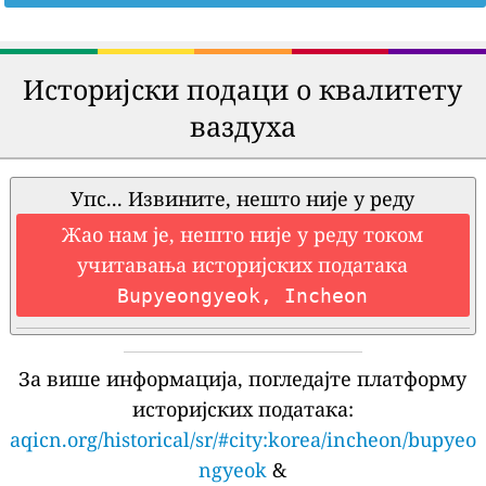
Историјски подаци о квалитету
ваздуха
Упс... Извините, нешто није у реду
Жао нам је, нешто није у реду током
учитавања историјских података
Bupyeongyeok, Incheon
За више информација, погледајте платформу
историјских података:
aqicn.org/historical/sr/#city:korea/incheon/bupyeo
ngyeok
&