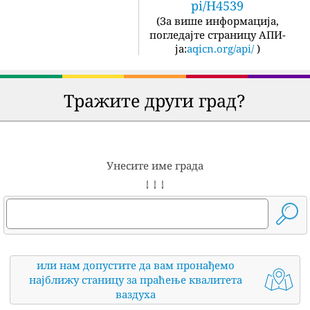
pi/H4539
(
За више информација,
погледајте страницу АПИ-
ја:
aqicn.org/api/
)
Тражите други град?
Унесите име града
↓ ↓ ↓
или нам допустите да вам пронађемо
најближу станицу за праћење квалитета
ваздуха