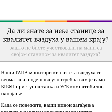
Да ли знате за неке станице за
квалитет ваздуха у вашем крају?
зашто не бисте учествовали на мапи са
својом станицом за квалитет ваздуха?
Наши ГАИА монитори квалитета ваздуха се
веома лако подешавају: потребна вам је само
ВИФИ приступна тачка и УСБ компатибилно
напајање.
Када се повежете, ваши нивои загађења
ваздуха у реалном времену су тренутно