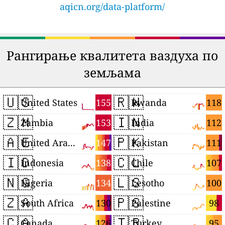
aqicn.org/data-platform/
Рангирање квалитета ваздуха по
земљама
🇺🇸
🇷🇼
155
118
United States
Rwanda
🇿🇲
🇮🇳
153
112
Zambia
India
🇦🇪
🇵🇰
147
111
United Arab Emirates
Pakistan
🇮🇩
🇨🇱
138
107
Indonesia
Chile
🇳🇬
🇱🇸
134
100
Nigeria
Lesotho
🇿🇦
🇵🇸
130
98
South Africa
Palestine
🇨🇦
🇹🇷
126
95
Canada
Turkey