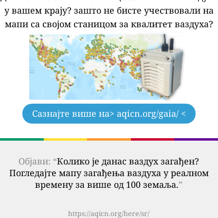
у вашем крају?
зашто не бисте учествовали на
мапи са својом станицом за квалитет ваздуха?
Сазнајте више на
> aqicn.org/gaia/ <
Објави: “
Колико је данас ваздух загађен?
Погледајте мапу загађења ваздуха у реалном
времену за више од 100 земаља.
”
https://aqicn.org/here/sr/