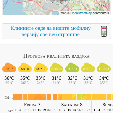
map ©
OpenStreetMap
contributors
Кликните овде да видите мобилну
верзију ове веб странице
Прогноза квалитета ваздуха
FRI 7
SAT 8
SUN 9
MON 10
TUE 11
WED 12
THU 13
36°C
35°C
33°C
31°C
32°C
31°C
34°C
29°C
26°C
24°C
24°C
23°C
22°C
25°C
PM
2.5
Friday 7
Saturday 8
Sund
1
4
7
10
13
16
19
22
1
4
7
10
13
16
19
22
1
4
7
10
сат