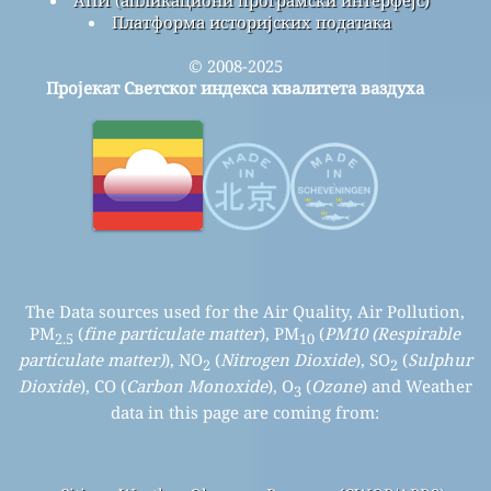
Платформа историјских података
© 2008-2025
Пројекат Светског индекса квалитета ваздуха
The Data sources used for the Air Quality, Air Pollution,
PM
(
fine particulate matter
), PM
(
PM10 (Respirable
2.5
10
particulate matter)
), NO
(
Nitrogen Dioxide
), SO
(
Sulphur
2
2
Dioxide
), CO (
Carbon Monoxide
), O
(
Ozone
) and Weather
3
data in this page are coming from: