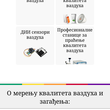
ваздуха
квалитета
ваздуха
Професионалне
ДИИ сензори
станице за
ваздуха
праћење
квалитета
ваздуха
О мерењу квалитета ваздуха и
загађења: