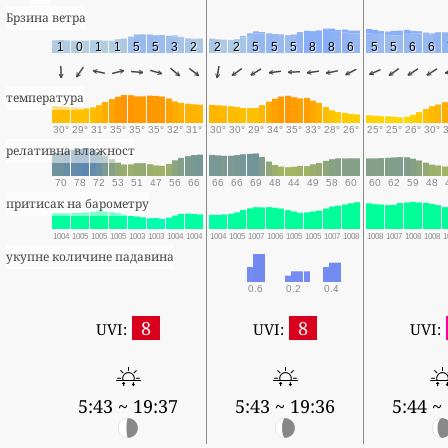
Брзина ветра
1
0
1
1
5
5
3
2
2
2
5
5
5
8
8
6
5
5
6
6
температура
30°
29°
31°
35°
35°
35°
32°
31°
30°
30°
29°
34°
35°
33°
28°
26°
25°
25°
26°
30°
релативна влажност
70
78
72
53
51
47
56
66
66
66
69
48
44
49
58
60
60
62
59
48
притисак на барометру
1004
1005
1005
1005
1003
1003
1004
1004
1004
1005
1007
1006
1005
1005
1007
1008
1008
1007
1008
1008
1
укупне количине падавина
0.6
0.2
0.4
8
8
UVI:
UVI:
UVI:
5:43 ~ 19:37
5:43 ~ 19:36
5:44 ~