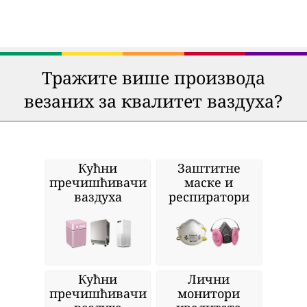
Тражите више производа
везаних за квалитет ваздуха?
Кућни
Заштитне
пречишћивачи
маске и
ваздуха
респиратори
Кућни
Лични
пречишћивачи
монитори