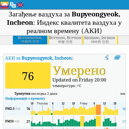
Загађење ваздуха за
Bupyeongyeok,
Incheon
: Индекс квалитета ваздуха у
реалном времену (АКИ)
Bupyeongyeok,
Bupyeong, Bupyeong-gu, Incheon
Seokbawi, Incheon
Incheon
부평역 인천
부평 인천
석바위 인천
АКИ за
Bupyeongyeok, Incheon
:
Индекс квалитета ваздуха (АКИ
Умерено
76
Updated on Friday 20:00
температура:
-
°C
Тренутни
последња 2 дана
мин
Информације о времену
PM2.5
76
38
AQI
PM10
27
17
AQI