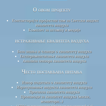
О овом пројекту
Контактирајте пројектни тим за Светски индекс
квалитета ваздуха
Комплет за штампу и медије
истраживање квалитета ваздуха
База знања и чланци о квалитету ваздуха
Експериментисање квалитета ваздуха
Анализа сензора квалитета ваздуха
Често постављана питања
Извор података о квалитету ваздуха
Израчунавање индекса квалитета ваздуха
Прогноза квалитета ваздуха
Производи за квалитет ваздуха (маске,
монитори...)
АПИ (апликациони програмски интерфејс)