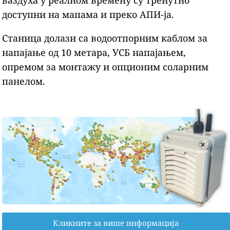
доступни на мапама и преко АПИ-ја.
Станица долази са водоотпорним каблом за
напајање од 10 метара, УСБ напајањем,
опремом за монтажу и опционим соларним
панелом.
Кликните за више информација