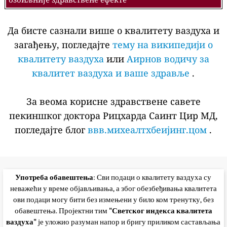
Да бисте сазнали више о квалитету ваздуха и
загађењу, погледајте
тему на википедији о
квалитету ваздуха
или
Аирнов водичу за
квалитет ваздуха и ваше здравље
.
За веома корисне здравствене савете
пекиншког доктора Рицхарда Саинт Цир МД,
погледајте блог
ввв.михеалтхбеијинг.цом
.
Употреба обавештења
: Сви подаци о квалитету ваздуха су
неважећи у време објављивања, а због обезбеђивања квалитета
ови подаци могу бити без измењени у било ком тренутку, без
обавештења. Пројектни тим
"Светског индекса квалитета
ваздуха"
је уложио разуман напор и бригу приликом састављања