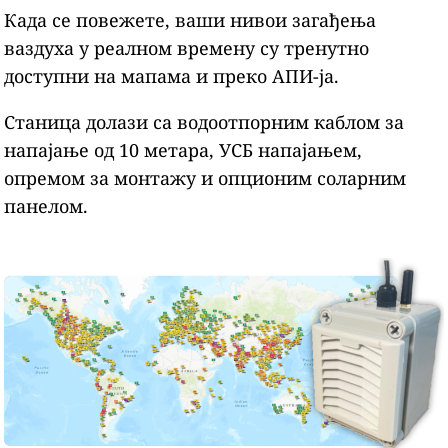
Када се повежете, ваши нивои загађења
ваздуха у реалном времену су тренутно
доступни на мапама и преко АПИ-ја.
Станица долази са водоотпорним каблом за
напајање од 10 метара, УСБ напајањем,
опремом за монтажу и опционим соларним
панелом.