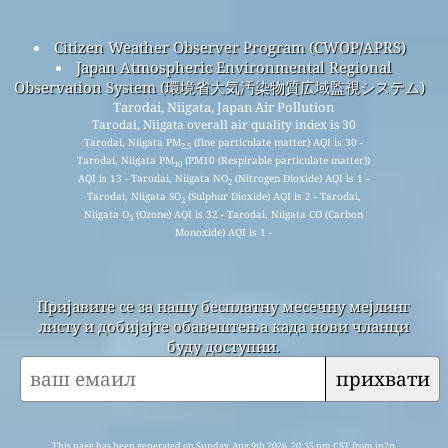
Citizen Weather Observer Program (CWOP/APRS)
Japan Atmospheric Environmental Regional
Observation System (環境省大気汚染物質広域監視システム)
Tarodai, Niigata, Japan Air Pollution
Tarodai, Niigata overall air quality index is 30
Tarodai, Niigata PM
(fine particulate matter) AQI is 30 -
2.5
Tarodai, Niigata PM
(PM10 (Respirable particulate matter))
10
AQI is 13 - Tarodai, Niigata NO
(Nitrogen Dioxide) AQI is 1 -
2
Tarodai, Niigata SO
(Sulphur Dioxide) AQI is 2 - Tarodai,
2
Niigata O
(Ozone) AQI is 32 - Tarodai, Niigata CO (Carbon
3
Monoxide) AQI is 1 -
Пријавите се за нашу бесплатну месечну мејлинг
листу и добијајте обавештења када нови чланци
буду доступни.
прихвати
This page has been generated on Sunday, Aug 9th 2026, 20:35 pm CST from jp2n