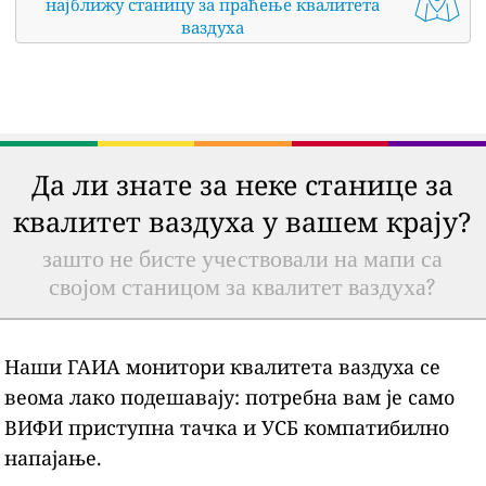
најближу станицу за праћење квалитета
ваздуха
Да ли знате за неке станице за
квалитет ваздуха у вашем крају?
зашто не бисте учествовали на мапи са
својом станицом за квалитет ваздуха?
Наши ГАИА монитори квалитета ваздуха се
веома лако подешавају: потребна вам је само
ВИФИ приступна тачка и УСБ компатибилно
напајање.