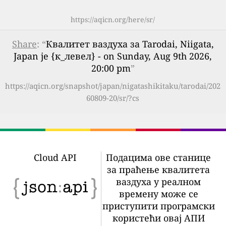
https://aqicn.org/here/sr/
Share
: “
Квалитет ваздуха за Tarodai, Niigata,
Japan је {к_левел} - on Sunday, Aug 9th 2026,
20:00 pm
”
https://aqicn.org/snapshot/japan/nigatashikitaku/tarodai/202
60809-20/sr/?cs
Cloud API
Подацима ове станице
за праћење квалитета
ваздуха у реалном
времену може се
приступити програмски
користећи овај АПИ