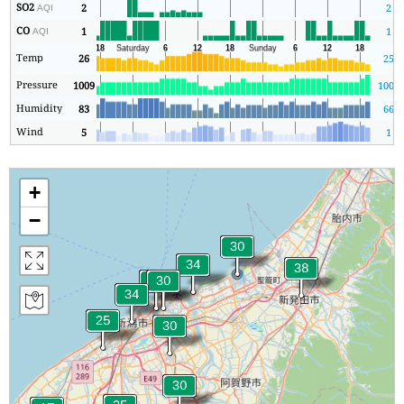
SO2
2
2
AQI
CO
1
1
AQI
Temp
26
25
Pressure
1009
1005
Humidity
83
66
Wind
5
1
+
−