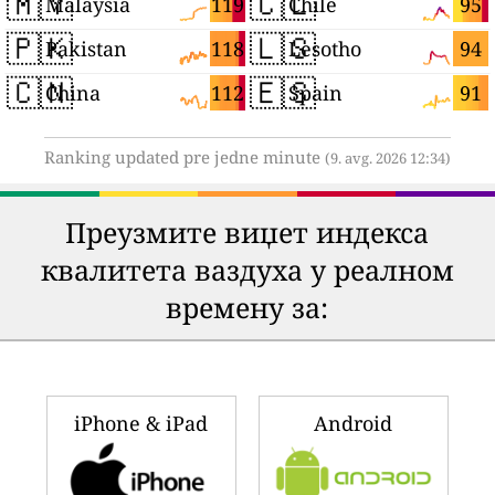
🇲🇾
🇨🇱
119
95
Malaysia
Chile
🇵🇰
🇱🇸
118
94
Pakistan
Lesotho
🇨🇳
🇪🇸
112
91
China
Spain
Ranking updated pre jedne minute
(9. avg. 2026 12:34)
Преузмите виџет индекса
квалитета ваздуха у реалном
времену за:
iPhone & iPad
Android