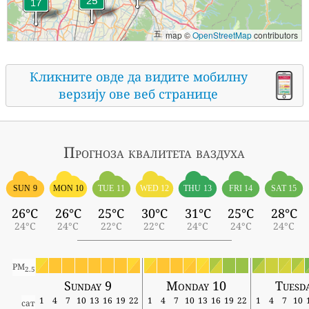
map ©
OpenStreetMap
contributors
Кликните овде да видите мобилну
верзију ове веб странице
Прогноза квалитета ваздуха
SUN 9
MON 10
TUE 11
WED 12
THU 13
FRI 14
SAT 15
26°C
26°C
25°C
30°C
31°C
25°C
28°C
24°C
24°C
22°C
22°C
24°C
24°C
24°C
PM
2.5
Sunday 9
Monday 10
Tuesd
1
4
7
10
13
16
19
22
1
4
7
10
13
16
19
22
1
4
7
10
сат