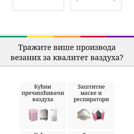
Тражите више производа
везаних за квалитет ваздуха?
Кућни
Заштитне
пречишћивачи
маске и
ваздуха
респиратори