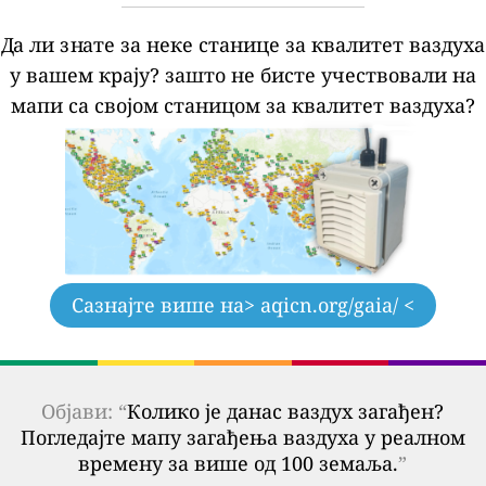
Да ли знате за неке станице за квалитет ваздуха
у вашем крају?
зашто не бисте учествовали на
мапи са својом станицом за квалитет ваздуха?
Сазнајте више на
> aqicn.org/gaia/ <
Објави: “
Колико је данас ваздух загађен?
Погледајте мапу загађења ваздуха у реалном
времену за више од 100 земаља.
”