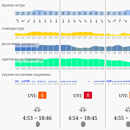
Брзина ветра
2
2
2
6
7
5
5
3
3
3
2
3
4
4
4
2
2
2
3
5
температура
24°
24°
25°
26°
26°
26°
26°
25°
25°
24°
25°
26°
26°
26°
24°
24°
24°
23°
23°
25°
релативна влажност
87
89
89
86
83
82
81
83
83
82
74
68
71
71
78
75
77
78
80
75
притисак на барометру
1007
1008
1009
1008
1008
1008
1009
1009
1009
1009
1009
1009
1008
1008
1009
1008
1006
1006
1006
1004
1
укупне количине падавина
0.9
0.6
1.4
0.1
0.3
0.1
0.1
0.1
0.3
0.1
0.3
0.3
0.4
1
0.2
0.3
0.4
6
8
UVI:
UVI:
UVI:
4:53 ~ 18:46
4:54 ~ 18:45
4:55 ~