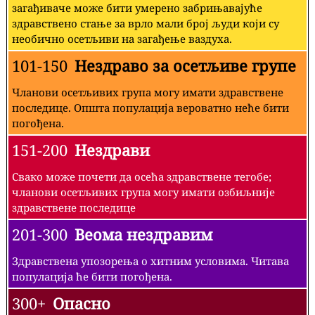
загађиваче може бити умерено забрињавајуће
здравствено стање за врло мали број људи који су
необично осетљиви на загађење ваздуха.
101-150
Нездраво за осетљиве групе
Чланови осетљивих група могу имати здравствене
последице. Општа популација вероватно неће бити
погођена.
151-200
Нездрави
Свако може почети да осећа здравствене тегобе;
чланови осетљивих група могу имати озбиљније
здравствене последице
201-300
Веома нездравим
Здравствена упозорења о хитним условима. Читава
популација ће бити погођена.
300+
Опасно