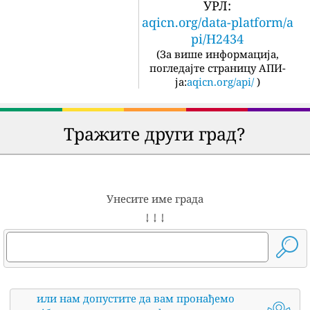
УРЛ:
aqicn.org/data-platform/a
pi/H2434
(
За више информација,
погледајте страницу АПИ-
ја:
aqicn.org/api/
)
Тражите други град?
Унесите име града
↓ ↓ ↓
или нам допустите да вам пронађемо