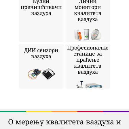
Кућни
Лични
пречишћивачи
монитори
ваздуха
квалитета
ваздуха
Професионалне
ДИИ сензори
станице за
ваздуха
праћење
квалитета
ваздуха
О мерењу квалитета ваздуха и