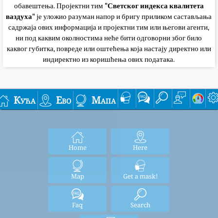
обавештења. Пројектни тим
"Светског индекса квалитета
ваздуха"
је уложио разуман напор и бригу приликом састављања
садржаја ових информација и пројектни тим или његови агенти,
ни под каквим околностима неће бити одговорни због било
каквог губитка, повреде или оштећења која настају директно или
индиректно из коришћења ових података.
Кућа
Ево
Мапа
Home
Here
Map
Get a mask!
Faq
Search