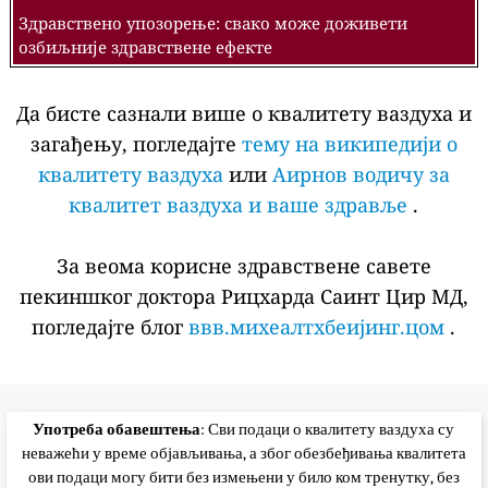
Здравствено упозорење: свако може доживети
озбиљније здравствене ефекте
Да бисте сазнали више о квалитету ваздуха и
загађењу, погледајте
тему на википедији о
квалитету ваздуха
или
Аирнов водичу за
квалитет ваздуха и ваше здравље
.
За веома корисне здравствене савете
пекиншког доктора Рицхарда Саинт Цир МД,
погледајте блог
ввв.михеалтхбеијинг.цом
.
Употреба обавештења
: Сви подаци о квалитету ваздуха су
неважећи у време објављивања, а због обезбеђивања квалитета
ови подаци могу бити без измењени у било ком тренутку, без