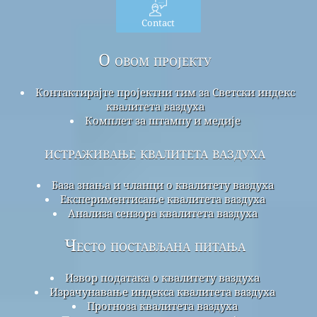
Contact
О овом пројекту
Контактирајте пројектни тим за Светски индекс
квалитета ваздуха
Комплет за штампу и медије
истраживање квалитета ваздуха
База знања и чланци о квалитету ваздуха
Експериментисање квалитета ваздуха
Анализа сензора квалитета ваздуха
Често постављана питања
Извор података о квалитету ваздуха
Израчунавање индекса квалитета ваздуха
Прогноза квалитета ваздуха