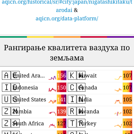
aqicn.org/historical/sr/#city:japan/nigatashikitaku/t
arodai
&
aqicn.org/data-platform/
Рангирање квалитета ваздуха по
земљама
🇦🇪
🇰🇼
156
107
United Arab Emirates
Kuwait
🇮🇩
🇨🇦
150
107
Indonesia
Canada
🇺🇸
🇮🇳
141
105
United States
India
🇿🇲
🇷🇼
139
102
Zambia
Rwanda
🇿🇦
🇹🇷
127
102
South Africa
Turkey