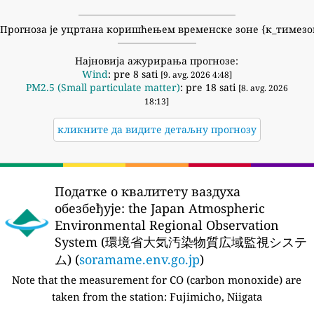
Прогноза је уцртана коришћењем временске зоне {к_тимезо
Најновија ажурирања прогнозе:
Wind
: pre 8 sati
[9. avg. 2026 4:48]
PM2.5 (Small particulate matter)
: pre 18 sati
[8. avg. 2026
18:13]
кликните да видите детаљну прогнозу
Податке о квалитету ваздуха
обезбеђује:
the Japan Atmospheric
Environmental Regional Observation
System (環境省大気汚染物質広域監視システ
ム) (
soramame.env.go.jp
)
Note that the measurement for CO (carbon monoxide) are
taken from the station:
Fujimicho, Niigata