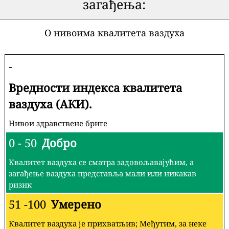
загађења:
О нивоима квалитета ваздуха
-
Вредности индекса квалитета
ваздуха (АКИ).
Нивои здравствене бриге
0 - 50
Добро
Квалитет ваздуха се сматра задовољавајућим, а
загађење ваздуха представља мали или никакав
ризик
51 -100
Умерено
Квалитет ваздуха је прихватљив; Међутим, за неке