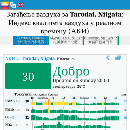
Загађење ваздуха за
Tarodai, Niigata
:
Индекс квалитета ваздуха у реалном
времену (АКИ)
Tarodai, Niigata
Matsuhama, Niigata-ken
Chuocho, Shibata, Niigata
太郎代新潟市北区
松浜新潟市北区
新発田新発田市
АКИ за
Tarodai, Niigata
:
Индекс квалитета ваздуха (АКИ) компаниј
Добро
30
Updated on Sunday 20:00
температура:
26
°C
Тренутни
последња 2 дана
мин
PM2.5
30
17
AQI
PM10
13
4
AQI
O3
32
10
AQI
NO2
1
1
AQI