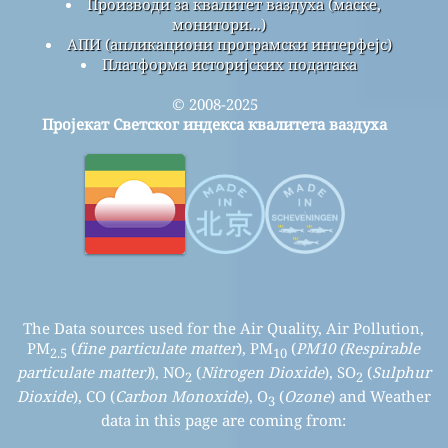
Производи за квалитет ваздуха (маске,
монитори...)
АПИ (апликациони програмски интерфејс)
Платформа историјских података
© 2008-2025
Пројекат Светског индекса квалитета ваздуха
The Data sources used for the Air Quality, Air Pollution,
PM
(
fine particulate matter
), PM
(
PM10 (Respirable
2.5
10
particulate matter)
), NO
(
Nitrogen Dioxide
), SO
(
Sulphur
2
2
Dioxide
), CO (
Carbon Monoxide
), O
(
Ozone
) and Weather
3
data in this page are coming from: