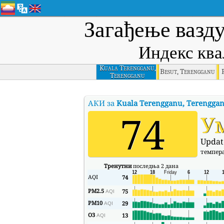
Загађење вазд
Индекс ква
Kuala Terengganu,
Besut, Terengganu
Terengganu
АКИ за
Kuala Terengganu, Terengga
74
У
Updat
темпер
Тренутни
последња 2 дана
AQI
74
PM2.5
75
AQI
PM10
29
AQI
O3
13
AQI