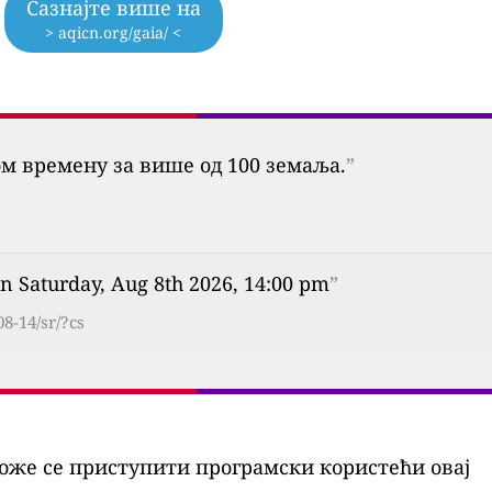
Сазнајте више на
> aqicn.org/gaia/ <
ом времену за више од 100 земаља.
”
n Saturday, Aug 8th 2026, 14:00 pm
”
8-14/sr/?cs
оже се приступити програмски користећи овај