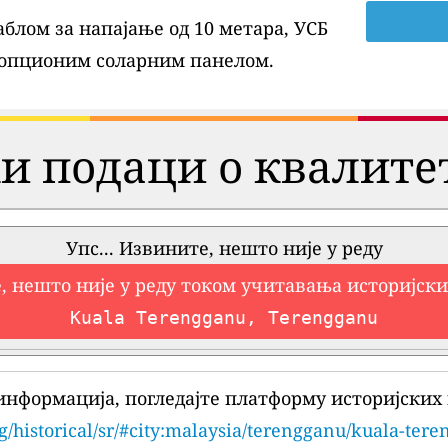
блом за напајање од 10 метара, УСБ
 опционим соларним панелом.
и подаци о квалите
Упс... Извините, нешто није у реду
, нешто није у реду током учитавања историјск
Kuala Terengganu, Terengganu
информација, погледајте платформу историјских 
g/historical/sr/#city:malaysia/terengganu/kuala-ter