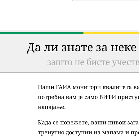
Да ли знате за неке
зашто не бисте учеств
Наши ГАИА монитори квалитета ваз
потребна вам је само ВИФИ присту
напајање.
Када се повежете, ваши нивои зага
тренутно доступни на мапама и пр