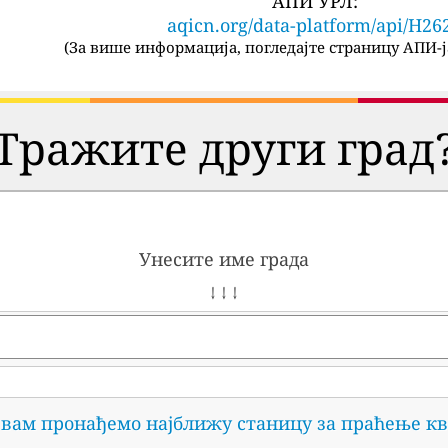
АПИ УРЛ:
aqicn.org/data-platform/api/H26
(
За више информација, погледајте страницу АПИ-ј
Тражите други град
Унесите име града
↓ ↓ ↓
 вам пронађемо најближу станицу за праћење кв