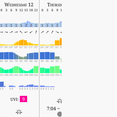
Wednesday 12
Thursday 13
Friday 14
0
3
6
9
12
15
18
21
0
3
6
9
12
15
18
21
0
3
6
9
12
15
18
1
1
1
1
1
2
2
1
1
1
1
1
1
5
2
1
0
1
1
2
1
4
2
25°
24°
24°
28°
31°
31°
27°
25°
24°
24°
25°
31°
34°
29°
26°
25°
25°
24°
25°
31°
34°
30°
26°
93
94
94
79
62
65
88
92
94
96
92
65
48
75
90
92
94
94
92
65
50
76
89
1011
1009
1010
1012
1011
1008
1009
1012
1011
1010
1012
1012
1009
1008
1011
1012
1011
1011
1012
1012
1010
1009
1011
3.3
0.6
0.6
0.4
1.3
0.6
0.6
0.1
0.1
0.4
2
1.4
4.4
9
UVI:
7:04 ~ 19:22
7:04 ~ 19:22