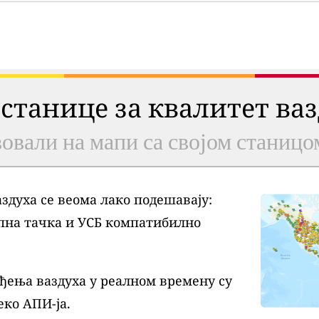
 станице за квалитет ва
овали на мапи са својом станицо
духа се веома лако подешавају:
пна тачка и УСБ компатибилно
ђења ваздуха у реалном времену су
еко АПИ-ја.