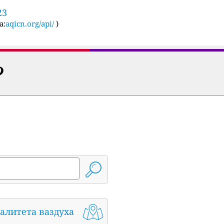
23
а:
aqicn.org/api/
)
?
алитета ваздуха