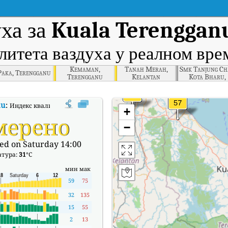
уха за
Kuala Terenggan
литета ваздуха у реалном вр
Kemaman,
Tanah Merah,
Smk Tanjung Ch
Paka, Terengganu
Terengganu
Kelantan
Kota Bharu,
Kelantan
nu
:
Индекс квалитета ваздуха (АКИ) компаније Kuala Terengganu, Terengg
+
мерено
−
ed on Saturday 14:00
атура:
31
°C
мин
мак
59
75
32
135
15
55
2
13