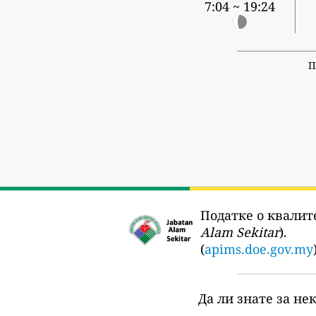
7:04 ~ 19:24
П
Податке о квалите
Alam Sekitar
).
(
apims.doe.gov.my
Да ли знате за не