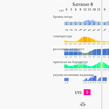
Saturday 8
0
3
6
9
12
15
18
21
0
сат
Брзина ветра
1
1
1
1
1
3
2
1
1
температура
26°
25°
25°
29°
32°
30°
28°
25°
25°
2
релативна влажност
92
93
94
77
61
73
87
91
92
притисак на барометру
1010
1008
1009
1011
1010
1008
1009
1011
1011
1
укупне количине падавина
1.9
0.8
1.6
3.4
1.4
2.4
9
UVI: