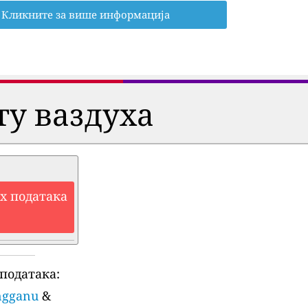
Кликните за више информација
ту ваздуха
их података
података:
engganu
&