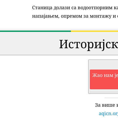
Станица долази са водоотпорним ка
напајањем, опремом за монтажу и
Историјск
Жао нам је
За више 
aqicn.or