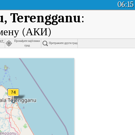
06:15
u, Terengganu
:
емену (АКИ)
at,
Пронађите најближи
Претражите други град
град
anu у реалном времену.