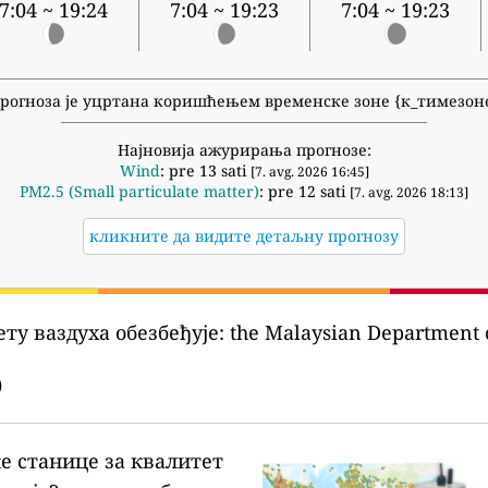
7:04 ~ 19:24
7:04 ~ 19:23
7:04 ~ 19:23
рогноза је уцртана коришћењем временске зоне {к_тимезон
Најновија ажурирања прогнозе:
Wind
: pre 13 sati
[7. avg. 2026 16:45]
PM2.5 (Small particulate matter)
: pre 12 sati
[7. avg. 2026 18:13]
кликните да видите детаљну прогнозу
ту ваздуха обезбеђује:
the Malaysian Department o
)
ке станице за квалитет