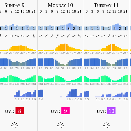
Sunday 9
Monday 10
Tuesday 11
3
6
9
12
15
18
21
0
3
6
9
12
15
18
21
0
3
6
9
12
15
18
21
1
1
1
1
1
1
1
1
1
1
1
1
3
2
1
1
1
1
1
1
2
2
1
5°
24°
28°
30°
30°
27°
25°
25°
24°
24°
28°
32°
30°
27°
25°
25°
24°
24°
27°
32°
32°
27°
25°
94
94
78
76
72
86
93
94
95
95
80
59
71
88
92
92
94
94
84
64
59
87
92
009
1009
1011
1010
1008
1009
1011
1011
1009
1009
1011
1009
1007
1008
1010
1010
1008
1009
1011
1010
1007
1009
1011
3.1
1.1
2.9
2.9
4.4
1.6
4.6
0.8
3.5
0.1
0.5
1.6
0.4
2
2.6
8
9
10
UVI:
UVI:
UVI: