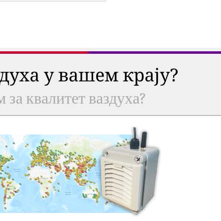
здуха у вашем крају?
м за квалитет ваздуха?