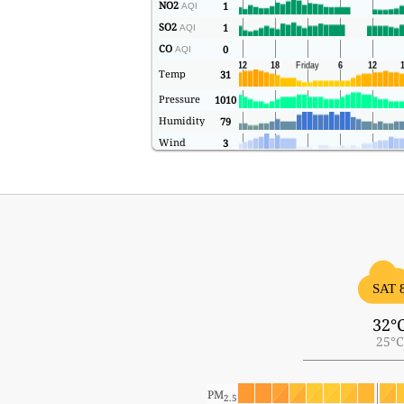
NO2
1
AQI
SO2
1
AQI
CO
0
AQI
Temp
31
Pressure
1010
Humidity
79
Wind
3
SAT 
32°
25°C
PM
2.5