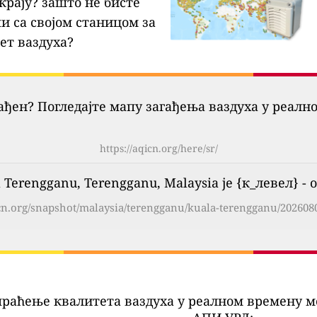
крају?
зашто не бисте
и са својом станицом за
ет ваздуха?
гађен? Погледајте мапу загађења ваздуха у реалн
https://aqicn.org/here/sr/
Terengganu, Terengganu, Malaysia је {к_левел} - o
icn.org/snapshot/malaysia/terengganu/kuala-terengganu/2026080
праћење квалитета ваздуха у реалном времену м