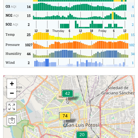
O3
14
4
AQI
NO2
15
11
AQI
SO2
2
2
AQI
Temp
25
15
Pressure
1027
1023
Humidity
44
34
Wind
2
1
+
−