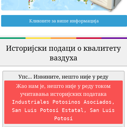
Кликните за више информација
Историјски подаци о квалитету
ваздуха
Упс... Извините, нешто није у реду
Жао нам је, нешто није у реду током
учитавања историјских података
Industriales Potosinos Asociados,
San Luis Potosí Estatal, San Luis
Potosí