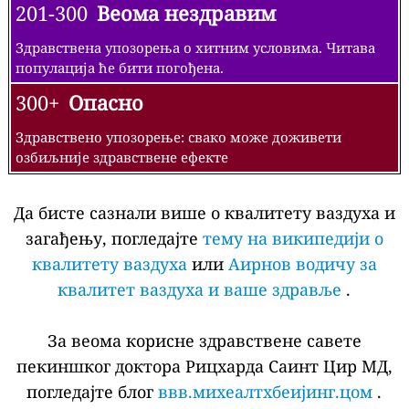
201-300
Веома нездравим
Здравствена упозорења о хитним условима. Читава
популација ће бити погођена.
300+
Опасно
Здравствено упозорење: свако може доживети
озбиљније здравствене ефекте
Да бисте сазнали више о квалитету ваздуха и
загађењу, погледајте
тему на википедији о
квалитету ваздуха
или
Аирнов водичу за
квалитет ваздуха и ваше здравље
.
За веома корисне здравствене савете
пекиншког доктора Рицхарда Саинт Цир МД,
погледајте блог
ввв.михеалтхбеијинг.цом
.