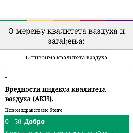
О мерењу квалитета ваздуха и
загађења:
О нивоима квалитета ваздуха
-
Вредности индекса квалитета
ваздуха (АКИ).
Нивои здравствене бриге
0 - 50
Добро
Квалитет ваздуха се сматра задовољавајућим, а