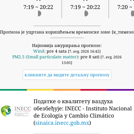
7:19 ~ 20:22
7:19 ~ 20:22
7:20 ~
Прогноза је уцртана коришћењем временске зоне {к_тимезо
Најновија ажурирања прогнозе:
Wind
: pre 4 sata
[7. avg. 2026 16:42]
PM2.5 (Small particulate matter)
: pre 8 sati
[7. avg. 2026
13:05]
кликните да видите детаљну прогнозу
Податке о квалитету ваздуха
обезбеђује:
INECC - Instituto Nacional
de Ecología y Cambio Climático
(
sinaica.inecc.gob.mx
)