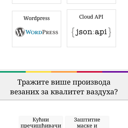
Cloud API
Wordpress
Тражите више производа
везаних за квалитет ваздуха?
Кућни
Заштитне
пречишћивачи
маске и