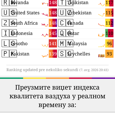
🇷🇼
🇹🇯
148
117
Rwanda
Tajikistan
🇺🇸
🇺🇿
148
115
United States
Uzbekistan
🇿🇦
🇨🇦
148
112
South Africa
Canada
🇮🇩
🇶🇦
145
110
Indonesia
Qatar
🇱🇸
🇲🇾
141
96
Lesotho
Malaysia
🇵🇰
🇸🇨
139
93
Pakistan
Seychelles
Ranking updated pre nekoliko sekundi
(7. avg. 2026 20:41)
Преузмите виџет индекса
квалитета ваздуха у реалном
времену за: