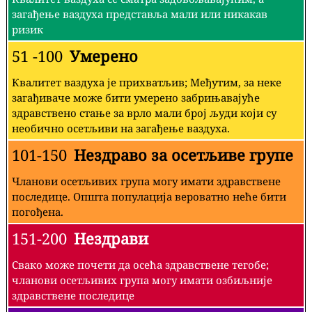
загађење ваздуха представља мали или никакав
ризик
51 -100
Умерено
Квалитет ваздуха је прихватљив; Међутим, за неке
загађиваче може бити умерено забрињавајуће
здравствено стање за врло мали број људи који су
необично осетљиви на загађење ваздуха.
101-150
Нездраво за осетљиве групе
Чланови осетљивих група могу имати здравствене
последице. Општа популација вероватно неће бити
погођена.
151-200
Нездрави
Свако може почети да осећа здравствене тегобе;
чланови осетљивих група могу имати озбиљније
здравствене последице