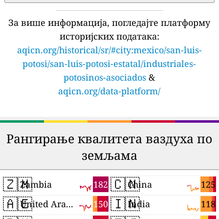
За више информација, погледајте платформу
историјских података:
aqicn.org/historical/sr/#city:mexico/san-luis-
potosi/san-luis-potosi-estatal/industriales-
potosinos-asociados
&
aqicn.org/data-platform/
Рангирање квалитета ваздуха по
земљама
🇿🇲
🇨🇳
182
125
Zambia
China
🇦🇪
🇮🇳
150
118
United Arab Emirates
India