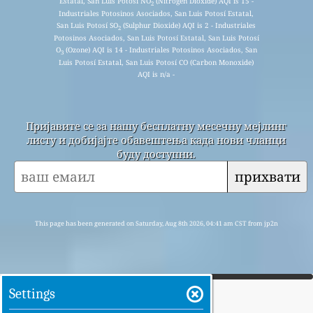
Estatal, San Luis Potosí NO
(Nitrogen Dioxide) AQI is 15 -
2
Industriales Potosinos Asociados, San Luis Potosí Estatal,
San Luis Potosí SO
(Sulphur Dioxide) AQI is 2 - Industriales
2
Potosinos Asociados, San Luis Potosí Estatal, San Luis Potosí
O
(Ozone) AQI is 14 - Industriales Potosinos Asociados, San
3
Luis Potosí Estatal, San Luis Potosí CO (Carbon Monoxide)
AQI is n/a -
Пријавите се за нашу бесплатну месечну мејлинг
листу и добијајте обавештења када нови чланци
буду доступни.
прихвати
This page has been generated on Saturday, Aug 8th 2026, 04:41 am CST from jp2n
Settings