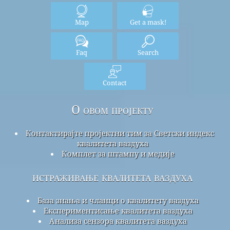
Map
Get a mask!
Faq
Search
Contact
О овом пројекту
Контактирајте пројектни тим за Светски индекс
квалитета ваздуха
Комплет за штампу и медије
истраживање квалитета ваздуха
База знања и чланци о квалитету ваздуха
Експериментисање квалитета ваздуха
Анализа сензора квалитета ваздуха