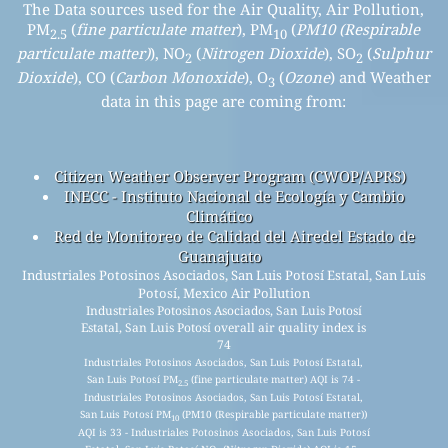
The Data sources used for the Air Quality, Air Pollution,
PM
(
fine particulate matter
), PM
(
PM10 (Respirable
2.5
10
particulate matter)
), NO
(
Nitrogen Dioxide
), SO
(
Sulphur
2
2
Dioxide
), CO (
Carbon Monoxide
), O
(
Ozone
) and Weather
3
data in this page are coming from:
Citizen Weather Observer Program (CWOP/APRS)
INECC - Instituto Nacional de Ecología y Cambio
Climático
Red de Monitoreo de Calidad del Airedel Estado de
Guanajuato
Industriales Potosinos Asociados, San Luis Potosí Estatal, San Luis
Potosí, Mexico Air Pollution
Industriales Potosinos Asociados, San Luis Potosí
Estatal, San Luis Potosí overall air quality index is
74
Industriales Potosinos Asociados, San Luis Potosí Estatal,
San Luis Potosí PM
(fine particulate matter) AQI is 74 -
2.5
Industriales Potosinos Asociados, San Luis Potosí Estatal,
San Luis Potosí PM
(PM10 (Respirable particulate matter))
10
AQI is 33 - Industriales Potosinos Asociados, San Luis Potosí