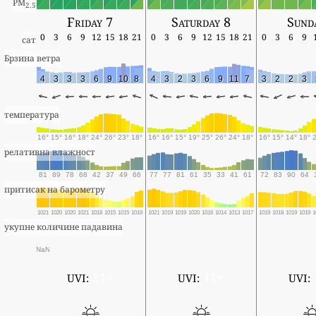
PM
2.5
Friday 7
Saturday 8
Sund
0
3
6
9
12
15
18
21
0
3
6
9
12
15
18
21
0
3
6
9
сат
Брзина ветра
4
3
3
3
6
9
10
8
4
3
2
3
6
9
11
7
3
2
2
3
температура
16°
15°
16°
18°
24°
26°
23°
18°
16°
16°
15°
19°
25°
26°
24°
18°
16°
15°
14°
18°
релативна влажност
81
89
78
68
42
37
49
66
77
77
81
61
35
33
41
61
72
83
90
64
притисак на барометру
1021
1020
1020
1021
1018
1015
1015
1019
1021
1019
1019
1020
1016
1014
1013
1017
1019
1018
1019
1019
1
укупне количине падавина
NaN
11+
11+
UVI:
UVI:
UVI: