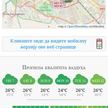
map ©
OpenStreetMap
contributors
Кликните овде да видите мобилну
верзију ове веб странице
Прогноза квалитета ваздуха
FRI 7
SAT 8
SUN 9
MON 10
TUE 11
WED 12
26°C
26°C
26°C
24°C
26°C
26°C
15°C
15°C
14°C
16°C
16°C
16°C