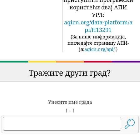
користећи овај АПИ
УРЛ:
aqicn.org/data-platform/a
pi/H13291
(
За више информација,
погледајте страницу АПИ-
ја:
aqicn.org/api/
)
Тражите други град?
Унесите име града
↓ ↓ ↓