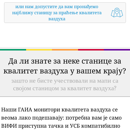
или нам допустите да вам пронађемо
најближу станицу за праћење квалитета
ваздуха
Да ли знате за неке станице за
квалитет ваздуха у вашем крају?
зашто не бисте учествовали на мапи са
својом станицом за квалитет ваздуха?
Наши ГАИА монитори квалитета ваздуха се
веома лако подешавају: потребна вам је само
ВИФИ приступна тачка и УСБ компатибилно