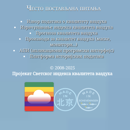
Често постављана питања
Извор података о квалитету ваздуха
Израчунавање индекса квалитета ваздуха
Прогноза квалитета ваздуха
Производи за квалитет ваздуха (маске,
монитори...)
АПИ (апликациони програмски интерфејс)
Платформа историјских података
© 2008-2025
Пројекат Светског индекса квалитета ваздуха