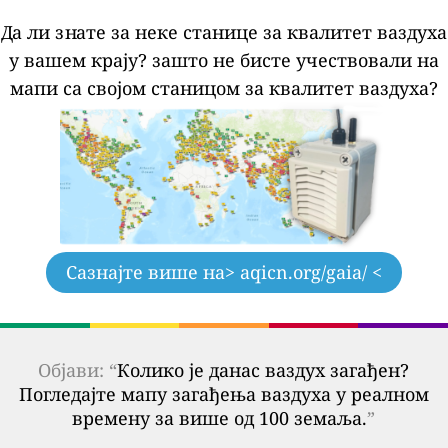
Да ли знате за неке станице за квалитет ваздуха
у вашем крају?
зашто не бисте учествовали на
мапи са својом станицом за квалитет ваздуха?
Сазнајте више на
> aqicn.org/gaia/ <
Објави: “
Колико је данас ваздух загађен?
Погледајте мапу загађења ваздуха у реалном
времену за више од 100 земаља.
”