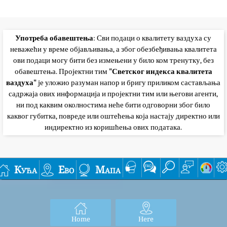
Употреба обавештења
: Сви подаци о квалитету ваздуха су
неважећи у време објављивања, а због обезбеђивања квалитета
ови подаци могу бити без измењени у било ком тренутку, без
обавештења. Пројектни тим
"Светског индекса квалитета
ваздуха"
је уложио разуман напор и бригу приликом састављања
садржаја ових информација и пројектни тим или његови агенти,
ни под каквим околностима неће бити одговорни због било
каквог губитка, повреде или оштећења која настају директно или
индиректно из коришћења ових података.
Кућа
Ево
Мапа
Home
Here