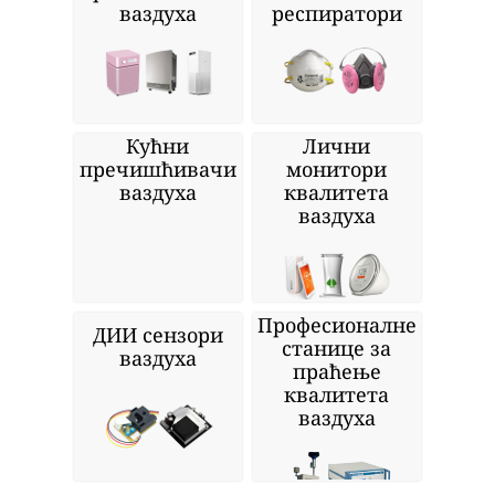
ваздуха
респиратори
Кућни
Лични
пречишћивачи
монитори
ваздуха
квалитета
ваздуха
Професионалне
ДИИ сензори
станице за
ваздуха
праћење
квалитета
ваздуха