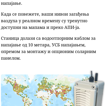
напајање.
Када се повежете, ваши нивои загађења
ваздуха у реалном времену су тренутно
доступни на мапама и преко АПИ-ја.
Станица долази са водоотпорним каблом за
напајање од 10 метара, УСБ напајањем,
опремом за монтажу и опционим соларним
панелом.