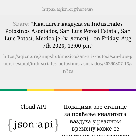
https://aqicn.org/here/sr/
Share
: “
Квалитет ваздуха за Industriales
Potosinos Asociados, San Luis Potosí Estatal, San
Luis Potosí, Mexico је {к_левел} - on Friday, Aug
7th 2026, 13:00 pm
”
https://aqicn.org/snapshot/mexico/san-luis-potosi/san-luis-p
otosi-estatal/industriales-potosinos-asociados/20260807-13/s
r/?cs
Cloud API
Подацима ове станице
за праћење квалитета
ваздуха у реалном
времену може се
приступити програмски