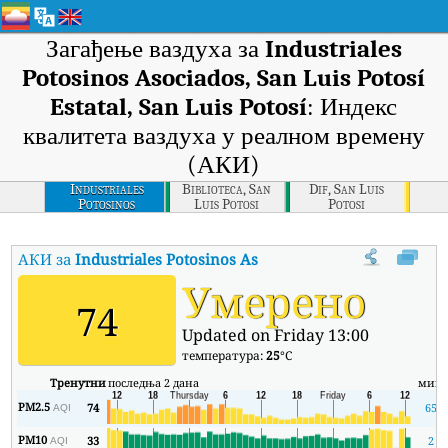
Загађење ваздуха за
Industriales
Potosinos Asociados, San Luis Potosí
Estatal, San Luis Potosí
: Индекс
квалитета ваздуха у реалном времену
(АКИ)
Industriales
Biblioteca, San
Dif, San Luis
Potosinos
Luis Potosi
Potosi
Asociados, San Luis
Potosi Estatal, San
Luis Potosi
АКИ за
Industriales Potosinos Asociados, San Luis Potosí Es
Умерено
74
Updated on Friday 13:00
температура:
25
°C
Тренутни
последња 2 дана
мин
PM2.5
74
65
AQI
PM10
33
2
AQI