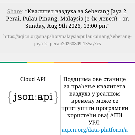
Share
: “
Квалитет ваздуха за Seberang Jaya 2,
Perai, Pulau Pinang, Malaysia је {к_левел} - on
Sunday, Aug 9th 2026, 13:00 pm
”
https://aqicn.org/snapshot/malaysia/pulau-pinang/seberang-
jaya-2--perai/20260809-13/sr/?cs
Cloud API
Подацима ове станице
за праћење квалитета
ваздуха у реалном
времену може се
приступити програмски
користећи овај АПИ
УРЛ:
aqicn.org/data-platform/a