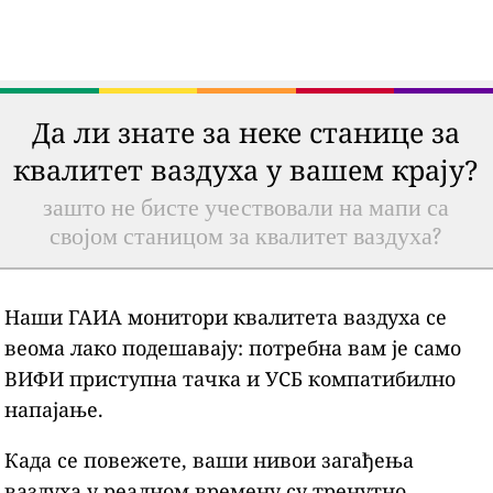
Да ли знате за неке станице за
квалитет ваздуха у вашем крају?
зашто не бисте учествовали на мапи са
својом станицом за квалитет ваздуха?
Наши ГАИА монитори квалитета ваздуха се
веома лако подешавају: потребна вам је само
ВИФИ приступна тачка и УСБ компатибилно
напајање.
Када се повежете, ваши нивои загађења
ваздуха у реалном времену су тренутно