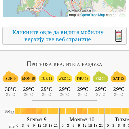
map ©
OpenStreetMap
contributors
Кликните овде да видите мобилну
верзију ове веб странице
Прогноза квалитета ваздуха
SUN 9
MON 10
TUE 11
WED 12
THU 13
FRI 14
SAT 15
30°C
29°C
29°C
29°C
29°C
29°C
29°C
27°C
26°C
26°C
26°C
26°C
27°C
26°C
PM
2.5
Sunday 9
Monday 10
Tuesd
0
3
6
9
12
15
18
21
0
3
6
9
12
15
18
21
0
3
6
9
сат