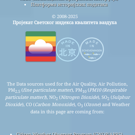
Платформа историјских података
© 2008-2025
Пројекат Светског индекса квалитета ваздуха
The Data sources used for the Air Quality, Air Pollution,
PM
(
fine particulate matter
), PM
(
PM10 (Respirable
2.5
10
particulate matter)
), NO
(
Nitrogen Dioxide
), SO
(
Sulphur
2
2
Dioxide
), CO (
Carbon Monoxide
), O
(
Ozone
) and Weather
3
data in this page are coming from:
Citizen Weather Observer Program (CWOP/APRS)