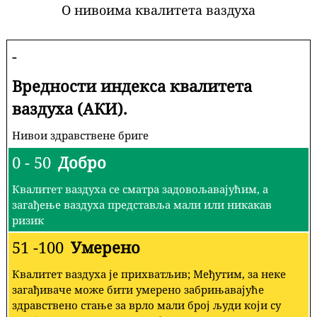
О нивоима квалитета ваздуха
-
Вредности индекса квалитета
ваздуха (АКИ).
Нивои здравствене бриге
0 - 50
Добро
Квалитет ваздуха се сматра задовољавајућим, а
загађење ваздуха представља мали или никакав
ризик
51 -100
Умерено
Квалитет ваздуха је прихватљив; Међутим, за неке
загађиваче може бити умерено забрињавајуће
здравствено стање за врло мали број људи који су