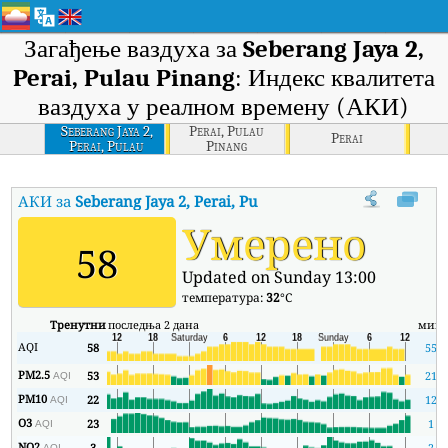
Загађење ваздуха за
Seberang Jaya 2,
Perai, Pulau Pinang
: Индекс квалитета
ваздуха у реалном времену (АКИ)
Seberang Jaya 2,
Perai, Pulau
Perai
Perai, Pulau
Pinang
Pinang
АКИ за
Seberang Jaya 2, Perai, Pulau Pinang
:
Индекс квалитета
Умерено
58
Updated on Sunday 13:00
температура:
32
°C
Тренутни
последња 2 дана
мин
AQI
58
55
PM2.5
53
21
AQI
PM10
22
12
AQI
O3
23
1
AQI
NO2
3
2
AQI