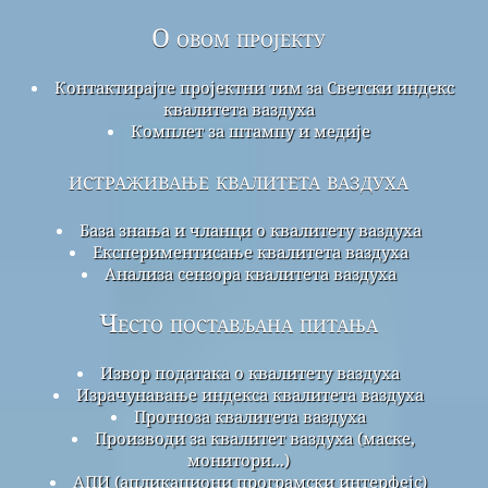
О овом пројекту
Контактирајте пројектни тим за Светски индекс
квалитета ваздуха
Комплет за штампу и медије
истраживање квалитета ваздуха
База знања и чланци о квалитету ваздуха
Експериментисање квалитета ваздуха
Анализа сензора квалитета ваздуха
Често постављана питања
Извор података о квалитету ваздуха
Израчунавање индекса квалитета ваздуха
Прогноза квалитета ваздуха
Производи за квалитет ваздуха (маске,
монитори...)
АПИ (апликациони програмски интерфејс)