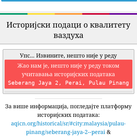
Историјски подаци о квалитету
ваздуха
Упс... Извините, нешто није у реду
Жао нам је, нешто није у реду током
учитавања историјских података
Seberang Jaya 2, Perai, Pulau Pinang
За више информација, погледајте платформу
историјских података:
aqicn.org/historical/sr/#city:malaysia/pulau-
pinang/seberang-jaya-2--perai
&