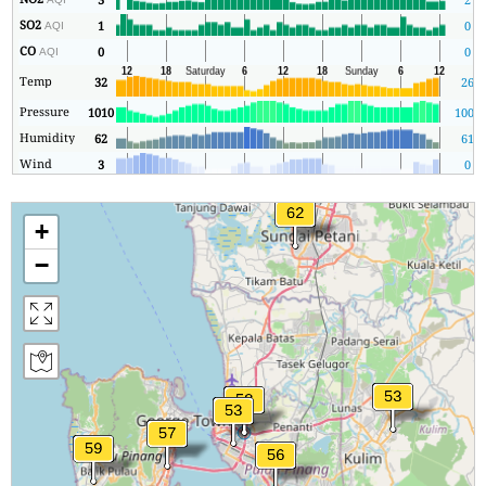
SO2
1
0
AQI
CO
0
0
AQI
Temp
32
26
Pressure
1010
1006
Humidity
62
61
Wind
3
0
+
−