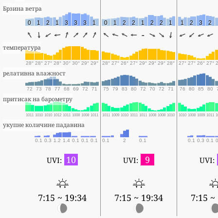
Брзина ветра
0
1
2
1
3
3
3
1
0
1
2
2
1
2
2
1
1
2
3
2
-
температура
28°
28°
27°
28°
30°
30°
29°
29°
28°
27°
26°
27°
29°
29°
29°
28°
27°
27°
26°
27°
релативна влажност
72
73
78
77
68
69
72
71
75
79
83
80
72
70
72
71
76
80
85
80
притисак на барометру
1011
1010
1010
1012
1011
1008
1008
1011
1011
1009
1010
1011
1011
1008
1008
1010
1010
1008
1009
1011
1
укупне количине падавина
0.1
0.3
1.2
1.4
0.1
0.1
0.1
0.1
2
0.1
0.1
0.3
0.1
10
9
UVI:
UVI:
UVI:
7:15 ~ 19:34
7:15 ~ 19:34
7:15 ~