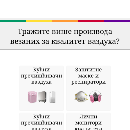
Тражите више производа
везаних за квалитет ваздуха?
Кућни
Заштитне
пречишћивачи
маске и
ваздуха
респиратори
Кућни
Лични
пречишћивачи
монитори
ваздуха
квалитета