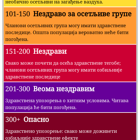
необично осетљиви на загађење ваздуха.
101-150
Нездраво за осетљиве групе
Чланови осетљивих група могу имати здравствене
последице. Општа популација вероватно неће бити
погођена.
151-200
Нездрави
Свако може почети да осећа здравствене тегобе;
чланови осетљивих група могу имати озбиљније
здравствене последице
201-300
Веома нездравим
Здравствена упозорења о хитним условима. Читава
популација ће бити погођена.
300+
Опасно
Здравствено упозорење: свако може доживети
озбиљније здравствене ефекте