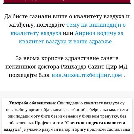
Да бисте сазнали више о квалитету ваздуха и
загађењу, погледајте
тему на википедији о
квалитету ваздуха
или
Аирнов водичу за
квалитет ваздуха и ваше здравље
.
За веома корисне здравствене савете
пекиншког доктора Рицхарда Саинт Цир МД,
погледајте блог
ввв.михеалтхбеијинг.цом
.
Употреба обавештења
: Сви подаци о квалитету ваздуха су
неважећи у време објављивања, а због обезбеђивања квалитета
ови подаци могу бити без измењени у било ком тренутку, без
обавештења. Пројектни тим
"Светског индекса квалитета
ваздуха"
је уложио разуман напор и бригу приликом састављања