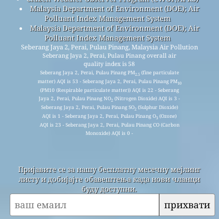
Malaysia Department of Environment (DOE); Air
Polluant Index Management System
Malaysia Department of Environment (DOE); Air
Polluant Index Management System
Seberang Jaya 2, Perai, Pulau Pinang, Malaysia Air Pollution
Seberang Jaya 2, Perai, Pulau Pinang overall air
quality index is 58
Seberang Jaya 2, Perai, Pulau Pinang PM
(fine particulate
2.5
matter) AQI is 53 - Seberang Jaya 2, Perai, Pulau Pinang PM
10
(PM10 (Respirable particulate matter)) AQI is 22 - Seberang
Jaya 2, Perai, Pulau Pinang NO
(Nitrogen Dioxide) AQI is 3 -
2
Seberang Jaya 2, Perai, Pulau Pinang SO
(Sulphur Dioxide)
2
AQI is 1 - Seberang Jaya 2, Perai, Pulau Pinang O
(Ozone)
3
AQI is 23 - Seberang Jaya 2, Perai, Pulau Pinang CO (Carbon
Monoxide) AQI is 0 -
Пријавите се за нашу бесплатну месечну мејлинг
листу и добијајте обавештења када нови чланци
буду доступни.
прихвати