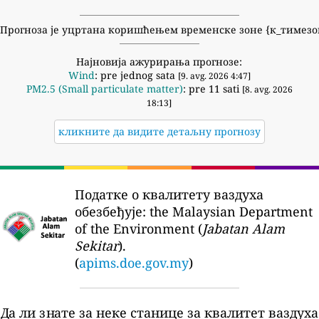
Прогноза је уцртана коришћењем временске зоне {к_тимезо
Најновија ажурирања прогнозе:
Wind
: pre jednog sata
[9. avg. 2026 4:47]
PM2.5 (Small particulate matter)
: pre 11 sati
[8. avg. 2026
18:13]
кликните да видите детаљну прогнозу
Податке о квалитету ваздуха
обезбеђује:
the Malaysian Department
of the Environment (
Jabatan Alam
Sekitar
).
(
apims.doe.gov.my
)
Да ли знате за неке станице за квалитет ваздуха