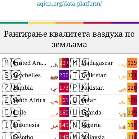
aqicn.org/data-platform/
Рангирање квалитета ваздуха по
земљама
🇦🇪
🇲🇬
207
129
United Arab Emirates
Madagascar
🇸🇨
🇹🇯
200
121
Seychelles
Tajikistan
🇿🇲
🇵🇰
173
120
Zambia
Pakistan
🇿🇦
🇶🇦
161
120
South Africa
Qatar
🇨🇱
🇺🇬
160
119
Chile
Uganda
🇮🇩
🇳🇬
149
118
Indonesia
Nigeria
🇱🇸
🇲🇾
149
114
Lesotho
Malaysia