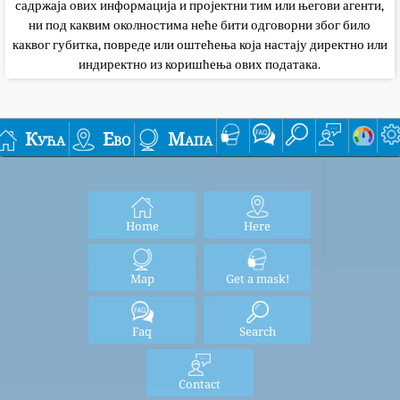
садржаја ових информација и пројектни тим или његови агенти,
ни под каквим околностима неће бити одговорни због било
каквог губитка, повреде или оштећења која настају директно или
индиректно из коришћења ових података.
Кућа
Ево
Мапа
Home
Here
Map
Get a mask!
Faq
Search
Contact