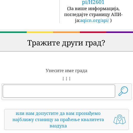
pi/H2601
(
За више информација,
погледајте страницу АПИ-
ја:
aqicn.org/api/
)
Тражите други град?
Унесите име града
↓ ↓ ↓
или нам допустите да вам пронађемо
најближу станицу за праћење квалитета
ваздуха