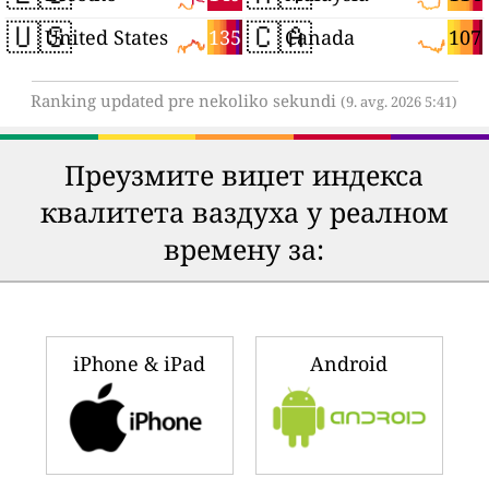
🇺🇸
🇨🇦
135
107
United States
Canada
Ranking updated pre nekoliko sekundi
(9. avg. 2026 5:41)
Преузмите виџет индекса
квалитета ваздуха у реалном
времену за:
iPhone & iPad
Android