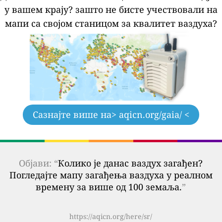
у вашем крају?
зашто не бисте учествовали на
мапи са својом станицом за квалитет ваздуха?
Сазнајте више на
> aqicn.org/gaia/ <
Објави: “
Колико је данас ваздух загађен?
Погледајте мапу загађења ваздуха у реалном
времену за више од 100 земаља.
”
https://aqicn.org/here/sr/