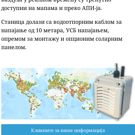
доступни на мапама и преко АПИ-ја.
Станица долази са водоотпорним каблом за
напајање од 10 метара, УСБ напајањем,
опремом за монтажу и опционим соларним
панелом.
Кликните за више информација