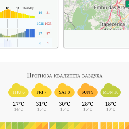
16
31
1028
1033
37
97
0
1
Прогноза квалитета ваздуха
THU 6
FRI 7
SAT 8
SUN 9
MON 10
27°C
31°C
30°C
28°C
18°C
14°C
15°C
15°C
16°C
13°C