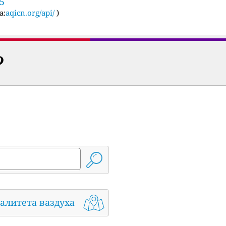
35
а:
aqicn.org/api/
)
?
алитета ваздуха