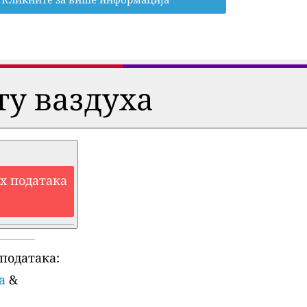
ту ваздуха
их података
података:
a
&