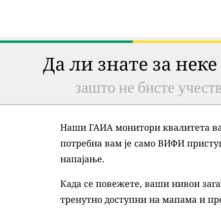
Да ли знате за неке
зашто не бисте учеств
Наши ГАИА монитори квалитета ваз
потребна вам је само ВИФИ присту
напајање.
Када се повежете, ваши нивои зага
тренутно доступни на мапама и пр