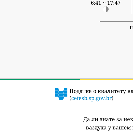
6:41 ~ 17:47
П
Податке о квалитету ва
(
cetesb.sp.gov.br
)
Да ли знате за не
ваздуха у вашем 