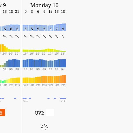
y 9
Monday 10
2
15
18
21
0
3
6
9
12
15
18
5
6
6
5
5
5
5
6
7
9
°
24°
16°
16°
16°
16°
15°
16°
17°
15°
13°
4
59
90
90
88
93
90
89
82
88
94
4
1013
1017
1019
1019
1019
1022
1024
1023
1023
1025
1
0.1
0.1
6
0
UVI: