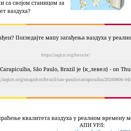
и са својом станицом за
ет ваздуха?
гађен? Погледајте мапу загађења ваздуха у реалн
https://aqicn.org/here/sr/
arapicuíba, São Paulo, Brazil је {к_левел} - on Thu
://aqicn.org/snapshot/brazil/sao-paulo/carapicuiba/20260806-04/
праћење квалитета ваздуха у реалном времену м
АПИ УРЛ: