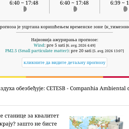
6:40 ~ 17:48
6:40 ~ 17:48
6:39 ~ 
рогноза је уцртана коришћењем временске зоне {к_тимезон
Најновија ажурирања прогнозе:
Wind
: pre 5 sati
[6. avg. 2026 4:49]
PM2.5 (Small particulate matter)
: pre 20 sati
[5. avg. 2026 13:07]
кликните да видите детаљну прогнозу
здуха обезбеђује:
CETESB - Companhia Ambiental d
ке станице за квалитет
крају?
зашто не бисте