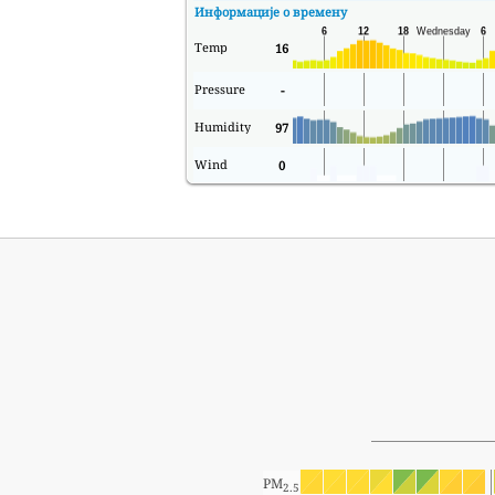
Информације о времену
Temp
16
Pressure
-
Humidity
97
Wind
0
PM
2.5