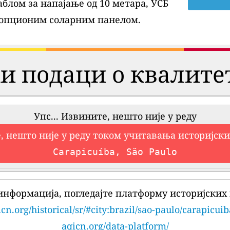
блом за напајање од 10 метара, УСБ
 опционим соларним панелом.
и подаци о квалите
Упс... Извините, нешто није у реду
, нешто није у реду током учитавања историјск
Carapicuíba, São Paulo
информација, погледајте платформу историјских 
cn.org/historical/sr/#city:brazil/sao-paulo/carapicuib
aqicn.org/data-platform/