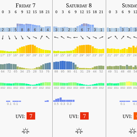
Friday 7
Saturday 8
Sunda
0
3
6
9
12
15
18
21
0
3
6
9
12
15
18
21
0
3
6
9
1
2
3
5
8
8
6
4
4
3
3
2
2
6
7
3
1
1
1
3
3
3
17°
15°
16°
26°
30°
28°
21°
18°
16°
15°
16°
22°
29°
30°
23°
20°
21°
20°
21°
25°
24
64
72
65
34
25
28
53
76
88
95
90
61
31
29
44
52
49
51
48
48
5
1012
1011
1012
1011
1009
1007
1012
1013
1013
1012
1013
1013
1009
1006
1009
1012
1012
1011
1013
1015
101
0.1
0.1
0.5
0.3
0.3
0.1
0.
7
7
UVI:
UVI:
UVI: