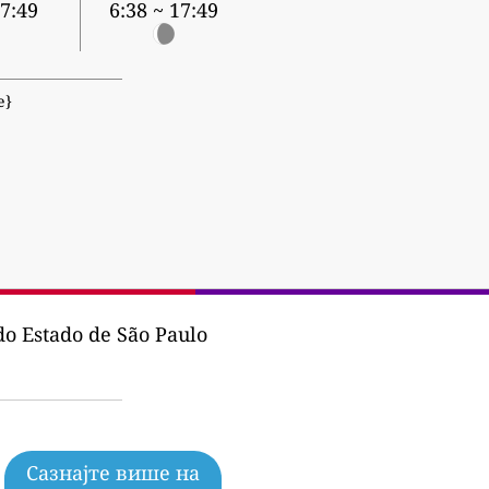
17:49
6:38 ~ 17:49
е}
o Estado de São Paulo
Сазнајте више на