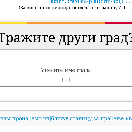
aqicn.org/data-platform/api/H3
(
За више информација, погледајте страницу АПИ-ј
Тражите други град
Унесите име града
↓ ↓ ↓
 вам пронађемо најближу станицу за праћење кв