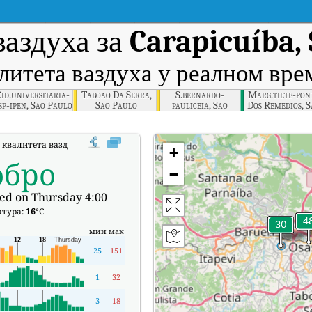
ваздуха за
Carapicuíba,
литета ваздуха у реалном вр
id.universitaria-
Taboao Da Serra,
S.bernardo-
Marg.tiete-pon
sp-ipen, Sao Paulo
Sao Paulo
pauliceia, Sao
Dos Remedios, S
Paulo
Paulo
 квалитета ваздуха (АКИ) компаније Carapicuíba, São Paulo у реалном вре
+
обро
−
ed on Thursday 4:00
атура:
16
°C
мин
мак
25
151
1
32
3
18