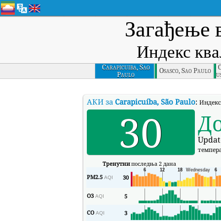
Загађење 
Индекс ква
Carapicuiba, Sao
C
Osasco, Sao Paulo
Paulo
u
АКИ за
Carapicuíba, São Paulo
:
Индекс
30
Д
Updat
темпер
Тренутни
последња 2 дана
PM2.5
30
AQI
O3
5
AQI
CO
3
AQI