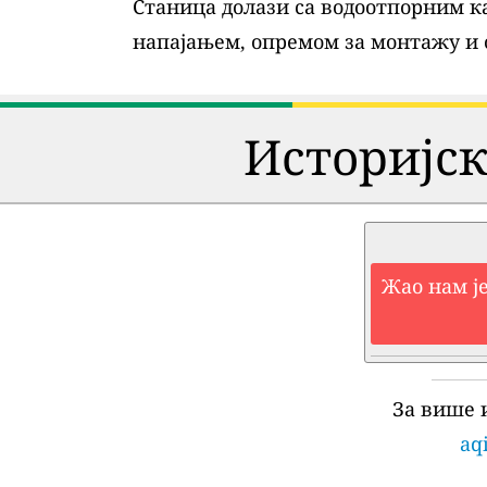
Станица долази са водоотпорним ка
напајањем, опремом за монтажу и
Историјск
Жао нам је
За више 
aqi