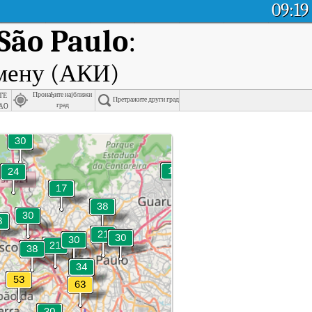
09:19
 São Paulo
:
емену (АКИ)
te
Пронађите најближи
Претражите други град
ao
град
мену.