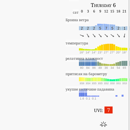
Thursday 6
0
3
6
9
12
15
18
21
сат
Брзина ветра
2
2
2
5
7
5
2
1
температура
16°
14°
14°
23°
27°
27°
20°
18°
релативна влажност
80
84
86
49
36
34
54
65
притисак на барометру
1016
1014
1015
1015
1012
1010
1011
1013
укупне количине падавина
1.6
0.1
0.1
7
UVI: