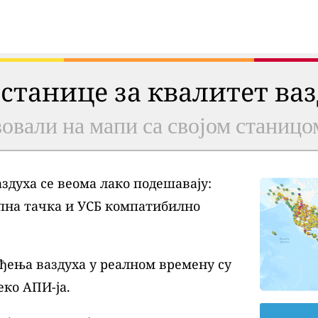
 станице за квалитет ва
овали на мапи са својом станицо
духа се веома лако подешавају:
пна тачка и УСБ компатибилно
ђења ваздуха у реалном времену су
еко АПИ-ја.