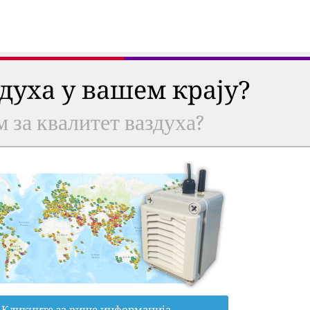
здуха у вашем крају?
м за квалитет ваздуха?
Кликните за више информација