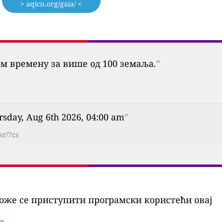
> aqicn.org/gaia/ <
ом времену за више од 100 земаља.
”
rsday, Aug 6th 2026, 04:00 am
”
sr/?cs
оже се приступити програмски користећи овај