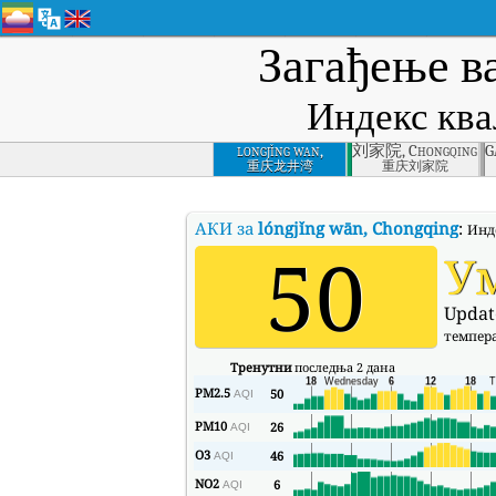
Загађење в
Индекс ква
longjǐng wan,
刘家院, Chongqing
G
Chongqing
重庆龙井湾
重庆刘家院
АКИ за
lóngjǐng wān, Chongqing
:
Инде
50
У
Updat
темпер
Тренутни
последња 2 дана
PM2.5
50
AQI
PM10
26
AQI
O3
46
AQI
NO2
6
AQI