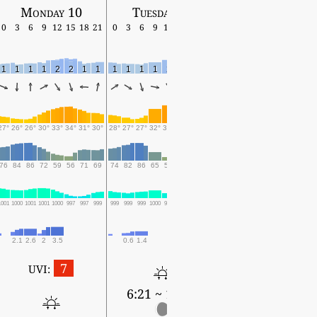
Monday 10
Tuesday 11
Wednesday 12
0
3
6
9
12
15
18
21
0
3
6
9
12
15
18
21
0
3
6
9
12
15
18
1
1
1
1
2
2
1
1
1
1
1
1
2
1
1
2
1
2
1
1
2
4
4
27°
26°
26°
30°
33°
34°
31°
30°
28°
27°
27°
32°
35°
35°
31°
29°
29°
28°
29°
34°
36°
36°
31°
76
84
86
72
59
56
71
69
74
82
86
65
54
49
59
67
73
75
73
59
49
53
74
1001
1000
1001
1001
1000
997
997
999
999
999
999
1000
999
997
997
999
999
998
1000
1000
999
998
998
2.1
2.6
2
3.5
0.6
1.4
0.1
7
UVI:
6:21 ~ 19:41
6:21 ~ 19:40