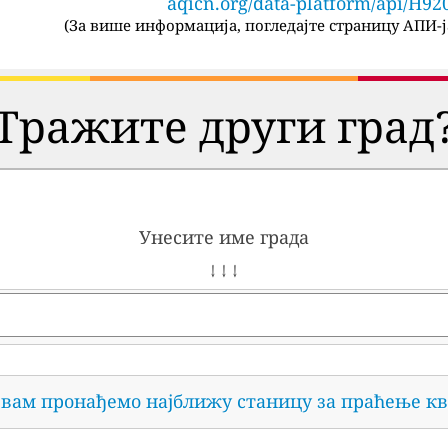
aqicn.org/data-platform/api/H92
(
За више информација, погледајте страницу АПИ-ј
Тражите други град
Унесите име града
↓ ↓ ↓
 вам пронађемо најближу станицу за праћење кв