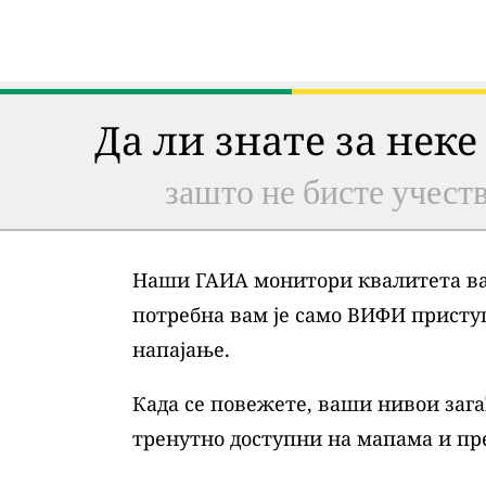
Да ли знате за неке
зашто не бисте учеств
Наши ГАИА монитори квалитета ваз
потребна вам је само ВИФИ присту
напајање.
Када се повежете, ваши нивои зага
тренутно доступни на мапама и пр