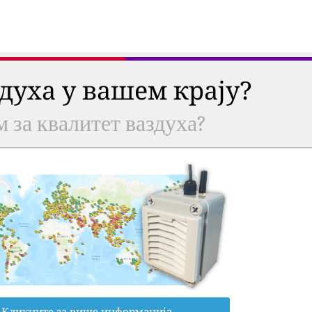
здуха у вашем крају?
м за квалитет ваздуха?
Кликните за више информација