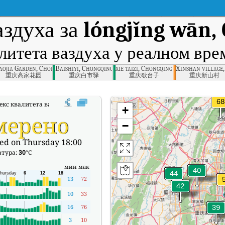
аздуха за
lóngjǐng wān,
литета ваздуха у реалном вр
aojia Garden, Chongqing
Baishiyi, Chongqing
xiē taizi, Chongqing
Xinshan village
重庆高家花园
重庆白市驿
重庆歇台子
重庆新山村
кс квалитета ваздуха (АКИ) компаније lóngjǐng wān, Chongqing у реалном
+
мерено
−
ed on Thursday 18:00
атура:
30
°C
мин
мак
13
72
10
33
16
76
3
10