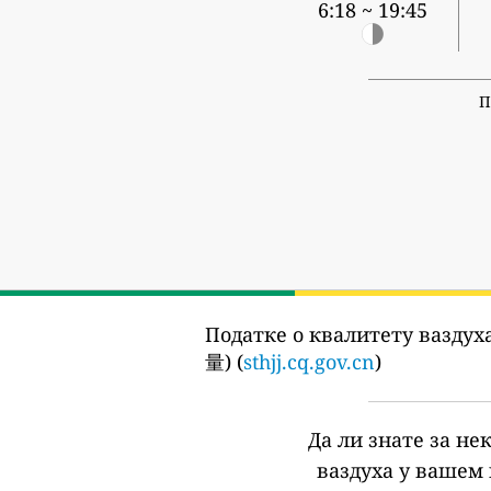
6:18 ~ 19:45
П
Податке о квалитету ваздуха
量) (
sthjj.cq.gov.cn
)
Да ли знате за не
ваздуха у вашем 