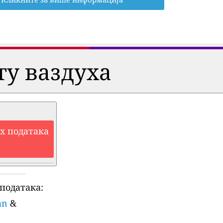
ту ваздуха
их података
података:
an
&