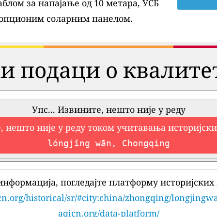
блом за напајање од 10 метара, УСБ
 опционим соларним панелом.
и подаци о квалите
Упс... Извините, нешто није у реду
, нешто није у реду током учитавања историјск
lóngjǐng wān, Chongqing
информација, погледајте платформу историјских 
cn.org/historical/sr/#city:china/zhongqing/longjingw
aqicn.org/data-platform/