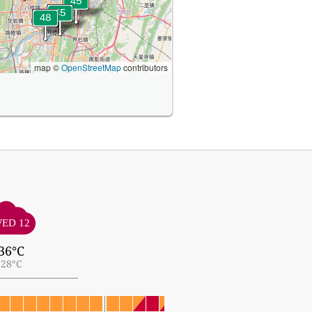
map ©
OpenStreetMap
contributors
ED 12
36°C
28°C