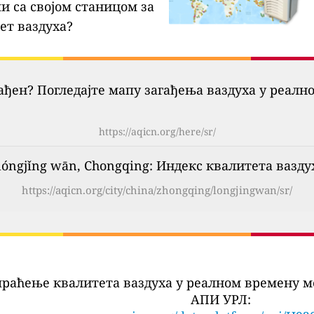
и са својом станицом за
ет ваздуха?
гађен? Погледајте мапу загађења ваздуха у реалн
https://aqicn.org/here/sr/
lóngjǐng wān, Chongqing: Индекс квалитета вазд
https://aqicn.org/city/china/zhongqing/longjingwan/sr/
праћење квалитета ваздуха у реалном времену м
АПИ УРЛ: