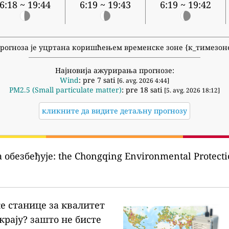
6:18 ~ 19:44
6:19 ~ 19:43
6:19 ~ 19:42
рогноза је уцртана коришћењем временске зоне {к_тимезон
Најновија ажурирања прогнозе:
Wind
: pre 7 sati
[6. avg. 2026 4:44]
PM2.5 (Small particulate matter)
: pre 18 sati
[5. avg. 2026 18:12]
кликните да видите детаљну прогнозу
 обезбеђује:
the Chongqing Environmental Pro
ке станице за квалитет
крају?
зашто не бисте