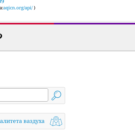
09
а:
aqicn.org/api/
)
?
алитета ваздуха