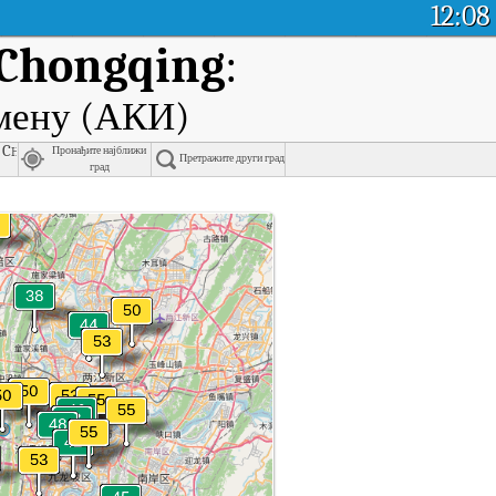
12:08
 Chongqing
:
емену (АКИ)
, Chongqing
Пронађите најближи
Претражите други град
град
 времену.