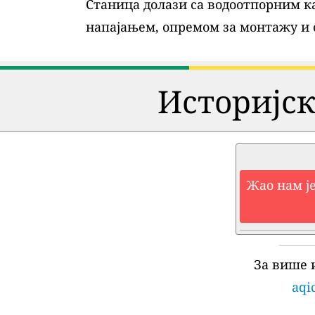
Станица долази са водоотпорним ка
напајањем, опремом за монтажу и
Историјск
Жао нам је
За више 
aqi