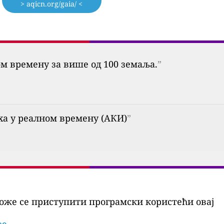
> aqicn.org/gaia/ <
ом времену за више од 100 земаља.
”
уха у реалном времену (АКИ)
”
оже се приступити програмски користећи овај