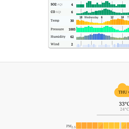
SO2
4
AQI
CO
6
AQI
Temp
30
Pressure
1005
Humidity
62
Wind
2
THU 
33°
24°C
PM
2.5