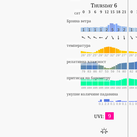
Thursday 6
0
3
6
9
12
15
18
21
0
сат
Брзина ветра
1
1
1
1
2
5
3
2
1
температура
26°
25°
25°
29°
32°
32°
29°
27°
26°
2
релативна влажност
79
83
86
67
53
59
74
80
82
притисак на барометру
1005
1004
1005
1005
1004
1002
1002
1005
1004
1
укупне количине падавина
0.1
2.3
0.1
0.9
0.1
0.1
0
9
UVI: