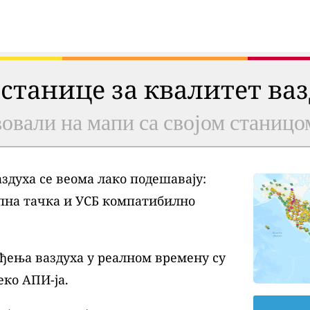
 станице за квалитет ва
овали на мапи са својом станицо
духа се веома лако подешавају:
пна тачка и УСБ компатибилно
ђења ваздуха у реалном времену су
еко АПИ-ја.