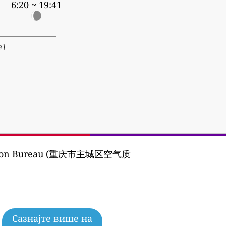
6:20 ~ 19:41
е}
tection Bureau (重庆市主城区空气质
Сазнајте више на