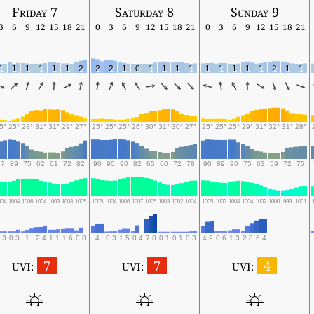
Friday 7
Saturday 8
Sunday 9
3
6
9
12
15
18
21
0
3
6
9
12
15
18
21
0
3
6
9
12
15
18
21
1
1
1
1
1
1
2
2
2
1
0
1
1
1
1
1
1
1
1
1
2
1
1
5°
25°
28°
31°
31°
29°
27°
25°
25°
25°
26°
30°
31°
30°
27°
25°
25°
25°
29°
31°
32°
31°
28°
87
89
75
62
61
72
82
90
90
90
82
65
60
72
78
90
89
90
75
63
59
72
75
004
1004
1006
1004
1003
1003
1005
1005
1004
1006
1007
1005
1003
1002
1004
1005
1003
1004
1004
1002
1000
999
1001
.3
0.3
1
2.4
1.1
1.6
0.8
4
0.3
1.5
0.4
7.8
0.1
0.1
0.3
4.9
0.6
1.3
2.8
6.4
7
7
4
UVI:
UVI:
UVI: