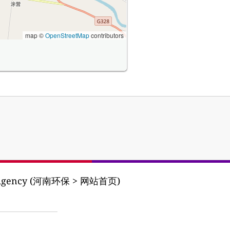
map ©
OpenStreetMap
contributors
on Agency (河南环保 > 网站首页)