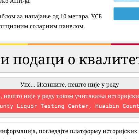
еко АПИ-ја.
блом за напајање од 10 метара, УСБ
 опционим соларним панелом.
и подаци о квалите
Упс... Извините, нешто није у реду
, нешто није у реду током учитавања историјск
unty Liquor Testing Center, Huaibin Coun
информација, погледајте платформу историјских 