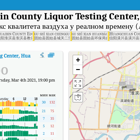
in County Liquor Testing Center
кс квалитета ваздуха у реалном времену 
Huaibin County, Xinyang
uaibin County Education Bureau, Huaibin County, Xinyang
gu shǐ xian chengguan er lǐ jǐng shequ zidong zhan, Gushi
gu shǐ xian huanbǎo ju zidong zhan, 
Huangchuan Cou
厂
信阳淮滨县淮滨县教体局
固始县固始县城关二里井社区自动站
固始县固始县环保局自动站
信阳潢川县潢川县
g Center, Huaibin County, Xinyang
:
Индекс квалитета ваздуха (АКИ)
+
ро
−
sday, Mar 4th 2021, 19:00 pm
мин
мак
30
132
21
75
7
35
5
12
2
11