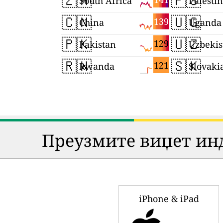
🇿🇦
🇵🇸
South Africa
Palesti
🇨🇳
🇺🇬
139
China
Uganda
🇵🇰
🇺🇿
129
Pakistan
Uzbekis
🇷🇼
🇸🇰
121
Rwanda
Slovaki
Преузмите виџет инд
iPhone & iPad