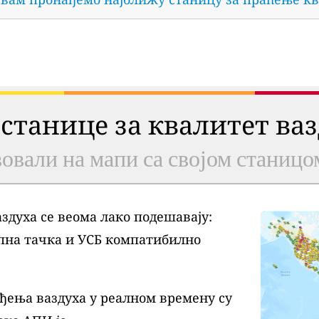
 станице за квалитет ва
овали на мапи са својом станицо
духа се веома лако подешавају:
пна тачка и УСБ компатибилно
ђења ваздуха у реалном времену су