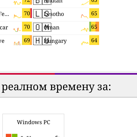
🇧🇹
🇭🇷
Bhutan
Croatia
🇱🇸
🇨🇿
70
65
Russian Federation
Lesotho
Czechia
🇴🇲
🇺🇦
70
65
car
Oman
Ukraine
🇭🇺
🇯🇵
69
64
we
Hungary
Japan
 реалном времену за:
Windows PC