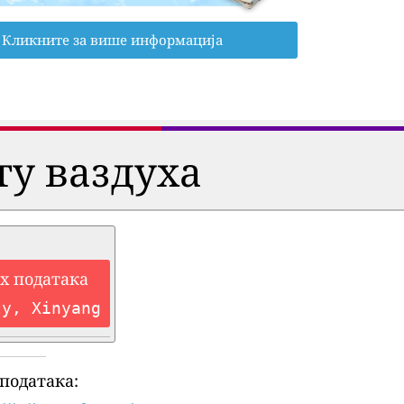
Кликните за више информација
ту ваздуха
их података
ty, Xinyang
података: