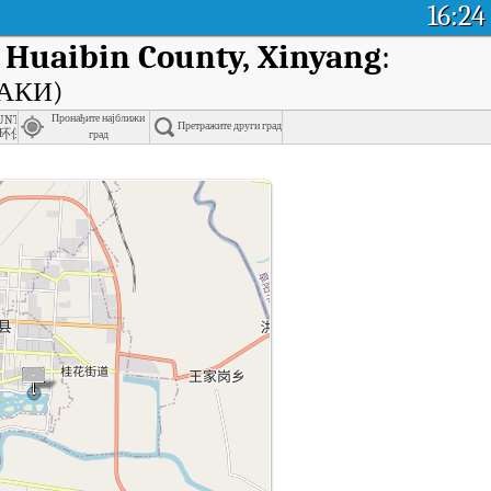
16:24
, Huaibin County, Xinyang
:
(АКИ)
 county
Gushi county
nty Environmental Protection Bureau, Huangchuan County, Xinyang
Пронађите најближи
Претражите други град
环保局
град
 компаније Huaibin County Liquor Testing Center, Huaibin County, Xinyang