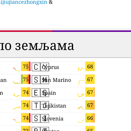
aijiujiancezhongxin
&
 по земљама
🇨🇾
🇬🇭
75
68
Cyprus
Ghana
🇸🇲
🇳🇵
75
67
tan
San Marino
Nepal
🇪🇸
🇹🇼
74
67
n
Spain
Taiwan
🇹🇯
🇮🇱
74
67
Tajikistan
Israel
🇸🇮
🇷🇸
74
66
Slovenia
Serbia
72
65