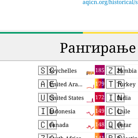
aqicn.org/historical
Рангирање 
🇸🇨
🇿🇲
185
Seychelles
Zambia
🇦🇪
🇹🇷
179
United Arab Emirates
Turkey
🇺🇸
🇮🇳
172
United States
India
🇮🇩
🇨🇱
149
Indonesia
Chile
🇨🇦
🇶🇦
148
Canada
Qatar
141