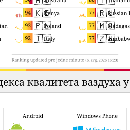
🇦🇺
🇹🇭
ne
Australia
Thailand
🇰🇪
🇷🇺
94
77
Kenya
🇵🇱
🇲🇬
93
77
tan
Poland
Madagas
🇮🇹
🇿🇼
92
77
a
Italy
Zimbab
Ranking updated pre jedne minute
(6. avg. 2026 16:23)
екса квалитета ваздуха у
Android
Windows Phone