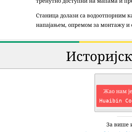
тренутно доступни на мапама и пр
Станица долази са водоотпорним ка
напајањем, опремом за монтажу и
Историјск
Жао нам је
Huaibin Co
За више 