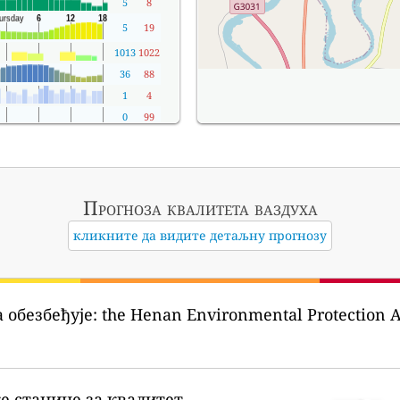
5
8
5
19
1013
1022
36
88
1
4
0
99
Прогноза квалитета ваздуха
кликните да видите детаљну прогнозу
 обезбеђује:
the Henan Environmental Protecti
ке станице за квалитет