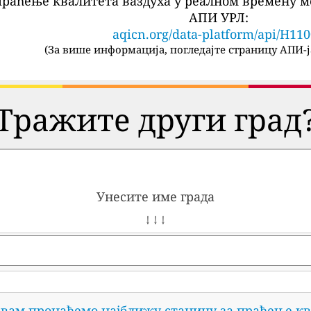
праћење квалитета ваздуха у реалном времену м
АПИ УРЛ:
aqicn.org/data-platform/api/H11
(
За више информација, погледајте страницу АПИ-ј
Тражите други град
Унесите име града
↓ ↓ ↓
 вам пронађемо најближу станицу за праћење кв