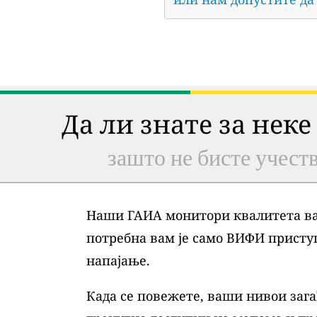
Да ли знате за неке
зашто не бисте учеств
Наши ГАИА монитори квалитета ваз
потребна вам је само ВИФИ присту
напајање.
Када се повежете, ваши нивои зага