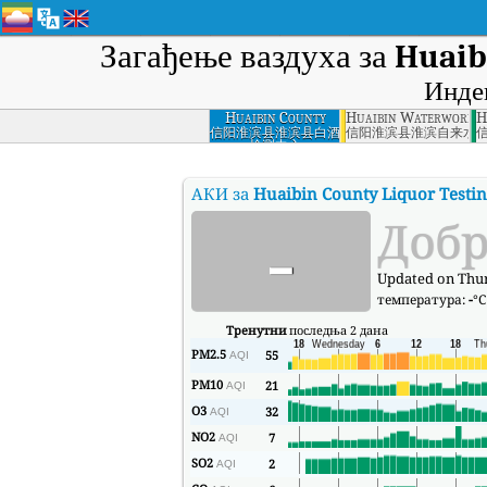
Загађење ваздуха за
Huaib
Инде
Huaibin County
Huaibin Waterworks, 
H
Liquor Testing
信阳淮滨县淮滨县白酒
信阳淮滨县淮滨自来水
检测中心
Center, Huaibin
County, Xinyang
АКИ за
Huaibin County Liquor Testin
-
Доб
Updated on Thur
температура:
-
°C
Тренутни
последња 2 дана
PM2.5
55
AQI
PM10
21
AQI
O3
32
AQI
NO2
7
AQI
SO2
2
AQI