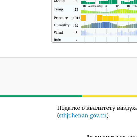
CO
6
AQI
Temp
17
Pressure
1013
Humidity
45
Wind
3
Rain
-
Податке о квалитету ваздуха
(
sthjt.henan.gov.cn
)
Да ли знате за не