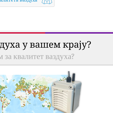
здуха у вашем крају?
м за квалитет ваздуха?