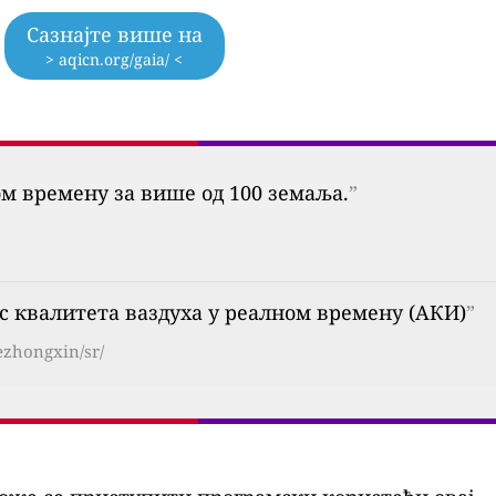
Сазнајте више на
> aqicn.org/gaia/ <
ом времену за више од 100 земаља.
”
екс квалитета ваздуха у реалном времену (АКИ)
”
ezhongxin/sr/