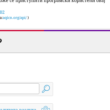
оже се приступити програмски користећи овај
002
а:
aqicn.org/api/
)
?
алитета ваздуха