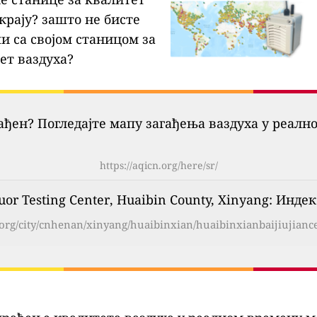
крају?
зашто не бисте
и са својом станицом за
ет ваздуха?
гађен? Погледајте мапу загађења ваздуха у реалн
https://aqicn.org/here/sr/
uor Testing Center, Huaibin County, Xinyang: Инд
n.org/city/cnhenan/xinyang/huaibinxian/huaibinxianbaijiujianc