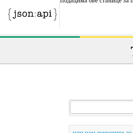
Подацима ове станице за 
или нам допустите да