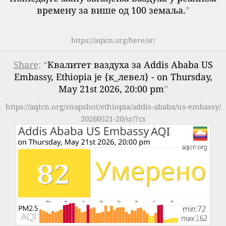
времену за више од 100 земаља.
”
https://aqicn.org/here/sr/
Share
: “
Квалитет ваздуха за Addis Ababa US
Embassy, Ethiopia је {к_левел} - on Thursday,
May 21st 2026, 20:00 pm
”
https://aqicn.org/snapshot/ethiopia/addis-ababa/us-embassy/
20260521-20/sr/?cs