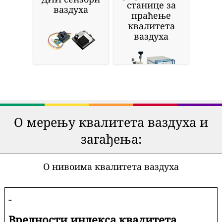
станице за
ваздуха
праћење
квалитета
ваздуха
О мерењу квалитета ваздуха и
загађења:
О нивоима квалитета ваздуха
-
Вредности индекса квалитета