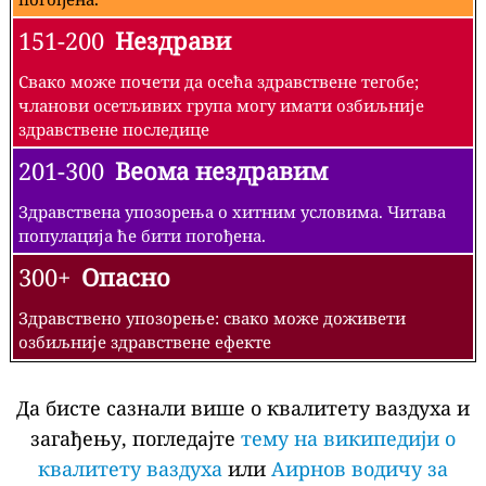
151-200
Нездрави
Свако може почети да осећа здравствене тегобе;
чланови осетљивих група могу имати озбиљније
здравствене последице
201-300
Веома нездравим
Здравствена упозорења о хитним условима. Читава
популација ће бити погођена.
300+
Опасно
Здравствено упозорење: свако може доживети
озбиљније здравствене ефекте
Да бисте сазнали више о квалитету ваздуха и
загађењу, погледајте
тему на википедији о
квалитету ваздуха
или
Аирнов водичу за