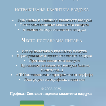
истраживање квалитета ваздуха
База знања и чланци о квалитету ваздуха
Експериментисање квалитета ваздуха
Анализа сензора квалитета ваздуха
Често постављана питања
Извор података о квалитету ваздуха
Израчунавање индекса квалитета ваздуха
Прогноза квалитета ваздуха
Производи за квалитет ваздуха (маске,
монитори...)
АПИ (апликациони програмски интерфејс)
Платформа историјских података
© 2008-2025
Пројекат Светског индекса квалитета ваздуха