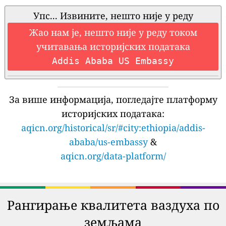
Упс... Извините, нешто није у реду
Жао нам је, нешто није у реду током
учитавања историјских података
Addis Ababa US Embassy
За више информација, погледајте платформу
историјских података:
aqicn.org/historical/sr/#city:ethiopia/addis-
ababa/us-embassy
&
aqicn.org/data-platform/
Рангирање квалитета ваздуха по
земљама