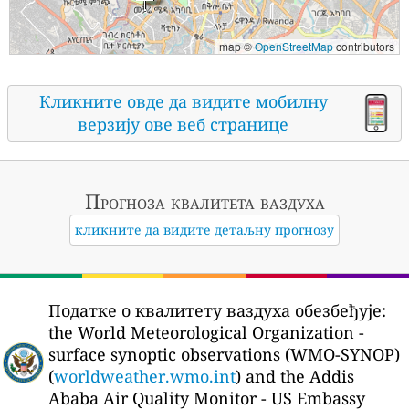
map ©
OpenStreetMap
contributors
Кликните овде да видите мобилну
верзију ове веб странице
Прогноза квалитета ваздуха
кликните да видите детаљну прогнозу
Податке о квалитету ваздуха обезбеђује:
the World Meteorological Organization -
surface synoptic observations (WMO-SYNOP)
(
worldweather.wmo.int
) and the Addis
Ababa Air Quality Monitor - US Embassy