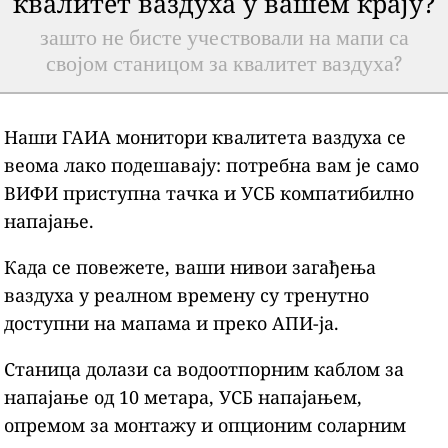
квалитет ваздуха у вашем крају?
зашто не бисте учествовали на мапи са
својом станицом за квалитет ваздуха?
Наши ГАИА монитори квалитета ваздуха се
веома лако подешавају: потребна вам је само
ВИФИ приступна тачка и УСБ компатибилно
напајање.
Када се повежете, ваши нивои загађења
ваздуха у реалном времену су тренутно
доступни на мапама и преко АПИ-ја.
Станица долази са водоотпорним каблом за
напајање од 10 метара, УСБ напајањем,
опремом за монтажу и опционим соларним