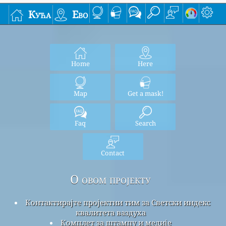
Кућа
Ево
Home
Here
Map
Get a mask!
Faq
Search
Contact
О овом пројекту
Контактирајте пројектни тим за Светски индекс
квалитета ваздуха
Комплет за штампу и медије