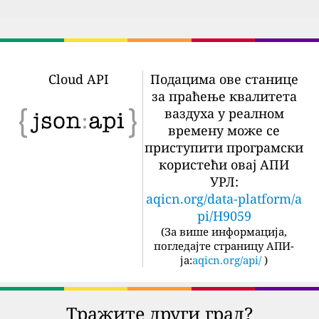
Cloud API
Подацима ове станице
за праћење квалитета
ваздуха у реалном
времену може се
приступити програмски
користећи овај АПИ
УРЛ:
aqicn.org/data-platform/a
pi/H9059
(
За више информација,
погледајте страницу АПИ-
ја:
aqicn.org/api/
)
Тражите други град?