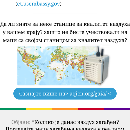
(
et.usembassy.gov
)
Да ли знате за неке станице за квалитет ваздуха
у вашем крају?
зашто не бисте учествовали на
мапи са својом станицом за квалитет ваздуха?
Сазнајте више на
> aqicn.org/gaia/ <
Објави: “
Колико је данас ваздух загађен?
Погледајте мапу загађења ваздуха у реалном