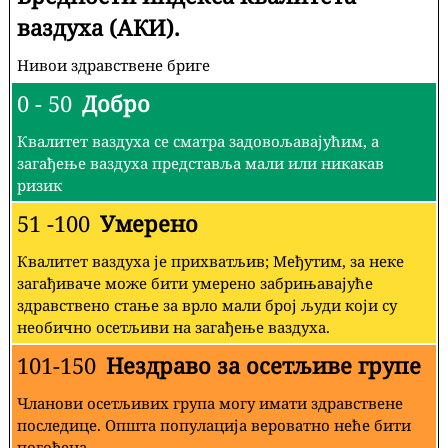
ваздуха (АКИ).
Нивои здравствене бриге
0 - 50
Добро
Квалитет ваздуха се сматра задовољавајућим, а
загађење ваздуха представља мали или никакав
ризик
51 -100
Умерено
Квалитет ваздуха је прихватљив; Међутим, за неке
загађиваче може бити умерено забрињавајуће
здравствено стање за врло мали број људи који су
необично осетљиви на загађење ваздуха.
101-150
Нездраво за осетљиве групе
Чланови осетљивих група могу имати здравствене
последице. Општа популација вероватно неће бити
погођена.