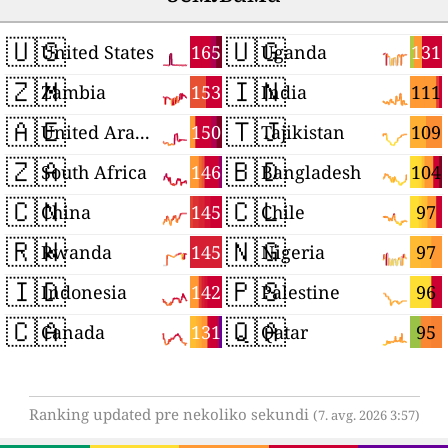
🇺🇸
🇺🇬
165
131
United States
Uganda
🇿🇲
🇮🇳
153
111
Zambia
India
🇦🇪
🇹🇯
150
109
United Arab Emirates
Tajikistan
🇿🇦
🇧🇩
146
104
South Africa
Bangladesh
🇨🇳
🇨🇱
145
97
China
Chile
🇷🇼
🇳🇬
145
97
Rwanda
Nigeria
🇮🇩
🇵🇸
142
96
Indonesia
Palestine
🇨🇦
🇶🇦
131
95
Canada
Qatar
Ranking updated pre nekoliko sekundi
(7. avg. 2026 3:57)