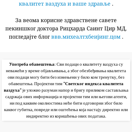
квалитет ваздуха и ваше здравље
.
За веома корисне здравствене савете
пекиншког доктора Рицхарда Саинт Цир МД,
погледајте блог
ввв.михеалтхбеијинг.цом
.
Употреба обавештења
: Сви подаци о квалитету ваздуха су
неважећи у време објављивања, а због обезбеђивања квалитета
ови подаци могу бити без измењени у било ком тренутку, без
обавештења. Пројектни тим
"Светског индекса квалитета
ваздуха"
је уложио разуман напор и бригу приликом састављања
садржаја ових информација и пројектни тим или његови агенти,
ни под каквим околностима неће бити одговорни због било
каквог губитка, повреде или оштећења која настају директно или
индиректно из коришћења ових података.