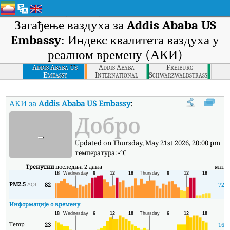
Загађење ваздуха за
Addis Ababa US
Embassy
: Индекс квалитета ваздуха у
реалном времену (АКИ)
Addis Ababa Us
Addis Ababa
Freiburg
Embassy
International
Schwarzwaldstrasse
Community School
АКИ за
Addis Ababa US Embassy
:
Индекс квалитета ваздуха (АК
Добро
-
Updated on Thursday, May 21st 2026, 20:00 pm
температура:
-
°C
Тренутни
последња 2 дана
мин
PM2.5
82
72
AQI
Информације о времену
Temp
23
16