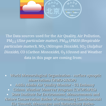
The Data sources used for the Air Quality, Air Pollution,
PM
(
fine particulate matter
), PM
(
PM10 (Respirable
2.5
10
particulate matter)
), NO
(
Nitrogen Dioxide
), SO
(
Sulphur
2
2
Dioxide
), CO (
Carbon Monoxide
), O
(
Ozone
) and Weather
3
data in this page are coming from:
World Meteorological Organization - surface synoptic
observations (WMO-SYNOP)
Addis Ababa Air Quality Monitor - US Embassy
Citizen Weather Observer Program (CWOP/APRS)
State Institute for Environment, Measurements and
Nature Conservation Baden-Wurttemberg (Landesanstalt
für Umwelt, Messungen und Naturschutz Baden-