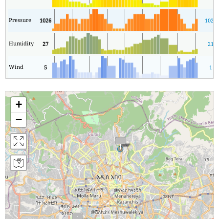
Pressure
1026
1024
Humidity
27
21
Wind
5
1
+
−