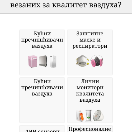
везаних за квалитет ваздуха?
Кућни
Заштитне
пречишћивачи
маске и
ваздуха
респиратори
Кућни
Лични
пречишћивачи
монитори
ваздуха
квалитета
ваздуха
Професионалне
ДИИ сензори