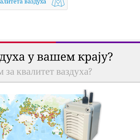
алитета ваздуха
здуха у вашем крају?
м за квалитет ваздуха?