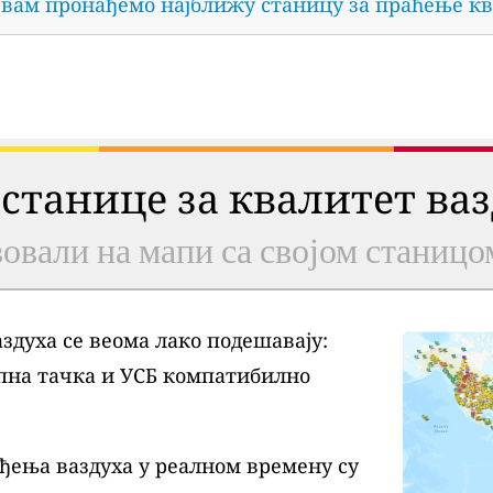
 вам пронађемо најближу станицу за праћење кв
 станице за квалитет ва
овали на мапи са својом станицо
духа се веома лако подешавају:
пна тачка и УСБ компатибилно
ђења ваздуха у реалном времену су