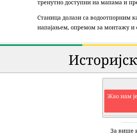
тренутно доступни на мапама и пр
Станица долази са водоотпорним ка
напајањем, опремом за монтажу и
Историјск
Жао нам је
За више 