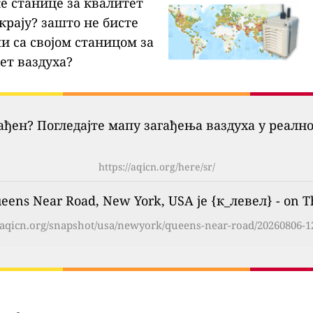
ке станице за квалитет
крају?
зашто не бисте
и са својом станицом за
ет ваздуха?
гађен? Погледајте мапу загађења ваздуха у реалн
https://aqicn.org/here/sr/
ens Near Road, New York, USA је {к_левел} - on Th
//aqicn.org/snapshot/usa/newyork/queens-near-road/20260806-12