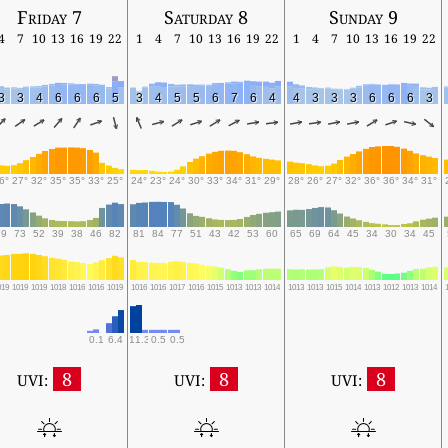
Friday 7
Saturday 8
Sunday 9
4
7
10
13
16
19
22
1
4
7
10
13
16
19
22
1
4
7
10
13
16
19
22
3
3
4
6
6
6
5
3
4
5
5
6
7
6
4
4
3
3
3
6
6
6
3
6°
27°
32°
35°
35°
33°
25°
24°
23°
24°
30°
33°
34°
31°
29°
28°
26°
27°
32°
36°
36°
34°
31°
79
73
52
39
38
46
82
81
84
77
51
43
42
53
60
65
69
64
45
34
30
34
45
019
1019
1019
1018
1016
1016
1019
1016
1016
1017
1016
1015
1013
1013
1014
1013
1013
1015
1014
1013
1012
1013
1014
0.1
6.4
11.3
0.5
0.5
8
8
8
UVI:
UVI:
UVI: