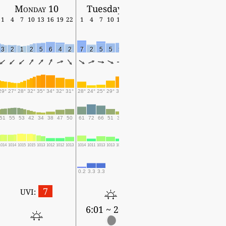
Monday 10
Tuesday 11
1
4
7
10
13
16
19
22
1
4
7
10
13
16
19
3
2
1
2
5
6
4
2
7
2
5
5
5
7
6
29°
27°
28°
32°
35°
34°
32°
31°
28°
24°
25°
29°
33°
34°
31°
51
55
53
42
34
38
47
50
61
72
66
51
39
37
45
1014
1014
1015
1015
1013
1012
1012
1013
1014
1011
1013
1013
1011
1010
1011
0.2
3.3
3.3
7
UVI:
6:01 ~ 20:02