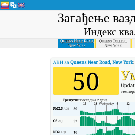
Загађење ваз
Индекс ква
Queens Near Road,
Queens College,
New York
New York
АКИ за
Queens Near Road, New York
50
У
Updat
темпер
Тренутни
последња 2 дана
PM2.5
50
AQI
O3
32
AQI
NO2
10
AQI