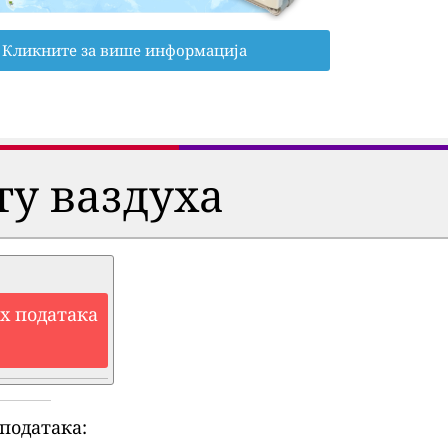
Кликните за више информација
ту ваздуха
их података
података: