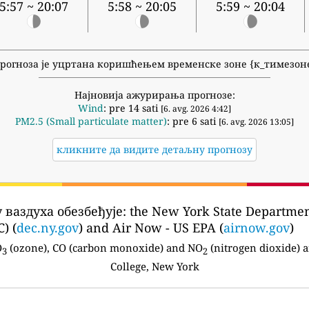
5:57 ~ 20:07
5:58 ~ 20:05
5:59 ~ 20:04
рогноза је уцртана коришћењем временске зоне {к_тимезон
Најновија ажурирања прогнозе:
Wind
: pre 14 sati
[6. avg. 2026 4:42]
PM2.5 (Small particulate matter)
: pre 6 sati
[6. avg. 2026 13:05]
кликните да видите детаљну прогнозу
 ваздуха обезбеђује:
the New York State Departmen
) (
dec.ny.gov
) and Air Now - US EPA (
airnow.gov
)
O
(ozone), CO (carbon monoxide) and NO
(nitrogen dioxide) a
3
2
College, New York