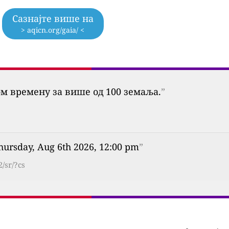
Сазнајте више на
> aqicn.org/gaia/ <
ом времену за више од 100 земаља.
”
ursday, Aug 6th 2026, 12:00 pm
”
/sr/?cs