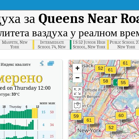
духа за
Queens Near Ro
литета ваздуха у реалном вр
Maspeth, New
Intermediate
I S 52 Junior High
Public School 2
York
School 74, New
School, New York
New York
York
:
Индекс квалитета ваздуха (АКИ) компаније Queens Near Road, New York у
+
мерено
−
ed on Thursday 12:00
атура:
33
°C
мин
мак
15
50
4
34
2
25