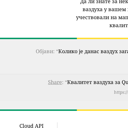
Да ли знате за не
ваздуха у вашем 
учествовали на мап
квалит
Објави: “
Колико је данас ваздух за
Share
: “
Квалитет ваздуха за Que
https:
Cloud API