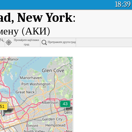
18:39
ad, New York
:
емену (АКИ)
74,
Пронађите најближи
Претражите други град
град
 реалном времену.