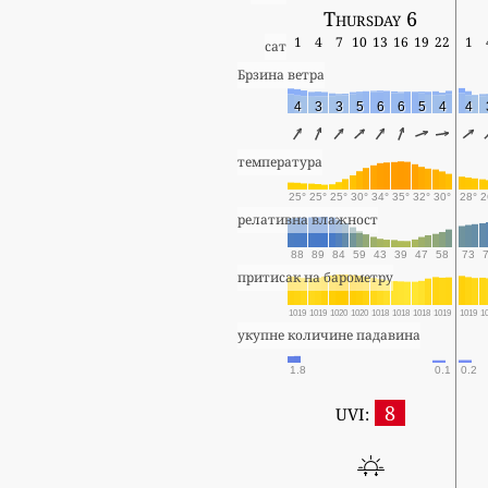
Thursday 6
1
4
7
10
13
16
19
22
1
сат
Брзина ветра
4
3
3
5
6
6
5
4
4
температура
25°
25°
25°
30°
34°
35°
32°
30°
28°
2
релативна влажност
88
89
84
59
43
39
47
58
73
притисак на барометру
1019
1019
1020
1020
1018
1018
1018
1019
1019
1
укупне количине падавина
1.8
0.1
0.2
8
UVI: