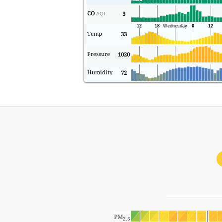
CO
3
AQI
Temp
33
Pressure
1020
Humidity
72
PM
2.5