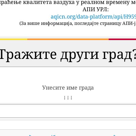
праћење квалитета ваздуха у реалном времену м
АПИ УРЛ:
aqicn.org/data-platform/api/H95
(
За више информација, погледајте страницу АПИ-ј
Тражите други град
Унесите име града
↓ ↓ ↓