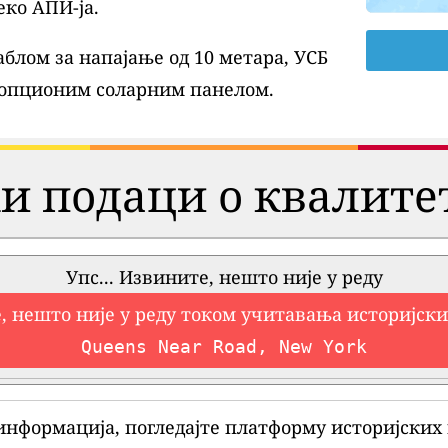
еко АПИ-ја.
блом за напајање од 10 метара, УСБ
 опционим соларним панелом.
и подаци о квалите
Упс... Извините, нешто није у реду
, нешто није у реду током учитавања историјск
Queens Near Road, New York
информација, погледајте платформу историјских 