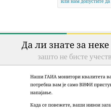
или нам допустите да
Да ли знате за неке
зашто не бисте учеств
Наши ГАИА монитори квалитета ваз
потребна вам је само ВИФИ присту
напајање.
Када се повежете, ваши нивои зага