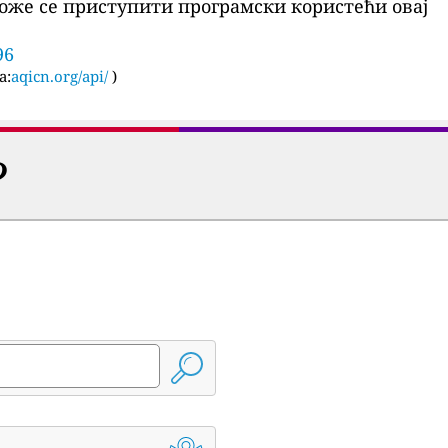
оже се приступити програмски користећи овај
96
а:
aqicn.org/api/
)
?