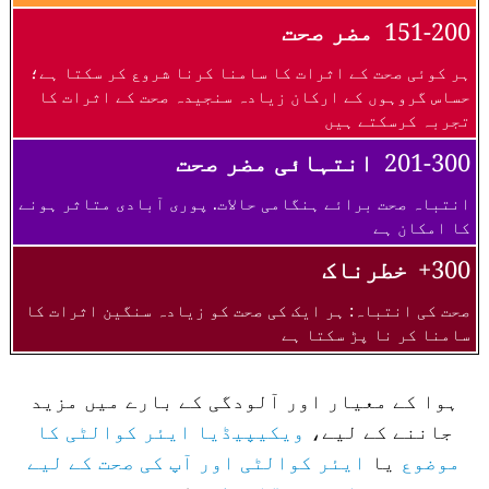
151-200
مضر صحت
ہر کوئی صحت کے اثرات کا سامنا کرنا شروع کر سکتا ہے؛
حساس گروہوں کے ارکان زیادہ سنجیدہ صحت کے اثرات کا
تجربہ کرسکتے ہیں
201-300
انتہائی مضر صحت
انتباہ صحت برائے ہنگامی حالات. پوری آبادی متاثر ہونے
کا امکان ہے
300+
خطرناک
صحت کی انتباہ: ہر ایک کی صحت کو زیادہ سنگین اثرات کا
سامنا کر نا پڑ سکتا ہے
ہوا کے معیار اور آلودگی کے بارے میں مزید
جاننے کے لیے،
ویکیپیڈیا ایئر کوالٹی کا
موضوع
یا
ایئر کوالٹی اور آپ کی صحت کے لیے