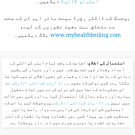
ایئرنو گائیڈ
دیکھیں۔
بیجنگ کے ڈاکٹر رچرڈ سینٹ سائر ایم ڈی کے صحت
سے متعلق بہت مفید مشوروں کے لیے،
www.myhealthbeijing.com
بلاگ دیکھیں۔
استعمال کی اطلاع
: اشاعت کے وقت تمام ایئر کوالٹی کے
اعداد وشمار غیرتصدیق شدہ ھیں ، اور معیار کی یقین
دہانی کے باعث ان اعداد و شمار کو بغیراطلاع ترمیم کیا جا
سکتا ہے، کسی نوٹس کے بغیر.
ورلڈ ایئر کوالٹی انڈیکس
نے
اس معلومات کے مضامین کو مرتب کرنے میں تمام معقول
مہارت اور دیکھ بھال کا استعمال کیا ہے اور کسی بھی حالت
میں نہیں
ورلڈ ایئر کوالٹی انڈیکس
پروجیکٹ ٹیم یا اس کے
ایجنٹوں کو اس ڈیٹا کی فراہمی سے براہ راست یا غیر
مستقیم طور پر پیدا کسی بھی نقصان، چوٹ یا نقصان کے لئے
معاہدے، تشدد یا دوسری صورت میں ذمہ دار ہوسکتا ہے.