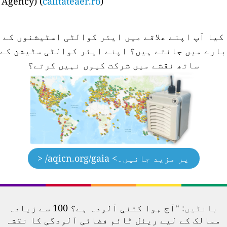
Agency) (
calitateaer.ro
)
کیا آپ اپنے علاقے میں ایئر کوالٹی اسٹیشنوں کے
ارے میں جانتے ہیں؟
اپنے ایئر کوالٹی سٹیشن کے
ساتھ نقشے میں شرکت کیوں نہیں کرتے؟
پر مزید جانیں۔
> aqicn.org/gaia/ <
بانٹیں: “
آج ہوا کتنی آلودہ ہے؟ 100 سے زیادہ
ممالک کے لیے ریئل ٹائم فضائی آلودگی کا نقشہ