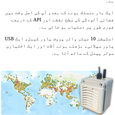
ے۔
یک بار منسلک ہونے کے بعد، آپ کی اصل وقت میں
فضائی آلودگی کی سطح نقشے اور API کے ذریعے
وری طور پر دستیاب ہو جاتی ہے۔
اسٹیشن 10 میٹر واٹر پروف پاور کیبل، ایک USB
اور سپلائی، بڑھتے ہوئے آلات اور ایک اختیاری
ولر پینل کے ساتھ آتا ہے۔