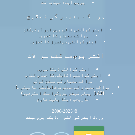
پریس اینڈ میڈیا کٹ
ہوا کے معیار کی تحقیق
ایئر کوالٹی نالج بیس اور آرٹیکلز
ہوا کے معیار کا تجربہ
ایئر کوالٹی سینسرز کا تجزیہ
اکثر پوچھے گئے سوالات
ایئر کوالٹی ڈیٹا سورس
ایئر کوالٹی انڈیکس کا حساب کتاب
ہوا کے معیار کی پیشن گوئی
ہوا کے معیار کی مصنوعات (ماسک، مانیٹر…)
API (ایپلی کیشن پروگرامنگ انٹرفیس)
تاریخی ڈیٹا پلیٹ فارم
© 2008-2025
ورلڈ ایئر کوالٹی انڈیکس پروجیکٹ