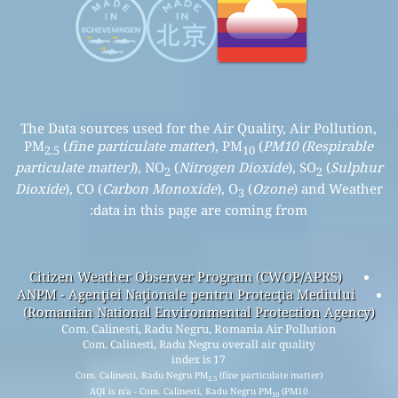
The Data sources used for the Air Quality, Air Pollution,
PM
(
fine particulate matter
), PM
(
PM10 (Respirable
2.5
10
particulate matter)
), NO
(
Nitrogen Dioxide
), SO
(
Sulphur
2
2
Dioxide
), CO (
Carbon Monoxide
), O
(
Ozone
) and Weather
3
data in this page are coming from:
Citizen Weather Observer Program (CWOP/APRS)
ANPM - Agenţiei Naţionale pentru Protecţia Mediului
(Romanian National Environmental Protection Agency)
Com. Calinesti, Radu Negru, Romania Air Pollution
Com. Calinesti, Radu Negru overall air quality
index is 17
Com. Calinesti, Radu Negru PM
(fine particulate matter)
2.5
AQI is n/a - Com. Calinesti, Radu Negru PM
(PM10
10