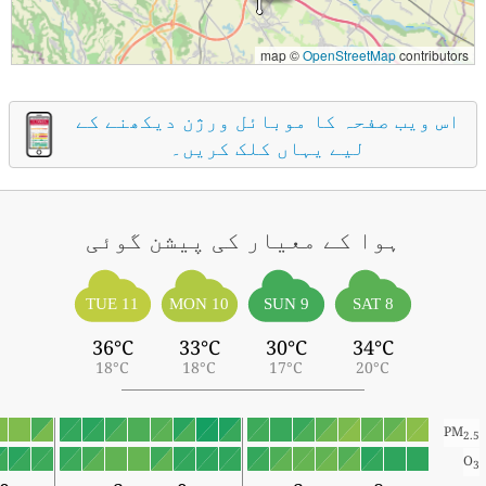
map ©
OpenStreetMap
contributors
اس ویب صفحہ کا موبائل ورژن دیکھنے کے
لیے یہاں کلک کریں۔
ہوا کے معیار کی پیشن گوئی
TUE 11
MON 10
SUN 9
SAT 8
36°C
33°C
30°C
34°C
18°C
18°C
17°C
20°C
PM
2.5
O
3