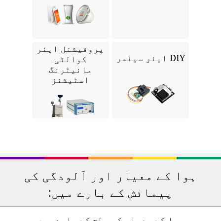
پروفیشنل ایئر
DIY ایئر سینسر
کوالٹی
مانیٹرنگ
اسٹیشنز
ہوا کے معیار اور آلودگی کی
پیمائش کے بارے میں:
ہوا کے معیار کی سطح کے بارے میں