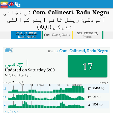
Com. Calinesti, Radu Negru
کی فضائی
آلودگی: ریئل ٹائم ایئر کوالٹی
انڈیکس (AQI)
Com. Calinesti,
Str. Victoriei,
Com. Oarja, Oarja
Radu Negru
Pitesti
Com. Calinesti, Radu Negru
کا AQI
:
Com. Calinesti, Radu Negru کا ریئل ٹائم ایئر کوالٹی انڈیکس (AQI)۔
اچھی
17
Updated on Saturday 5:00
بنیادی آلودگی:
o3
موجودہ
گزشتہ 2 دن
منٹ
زی
PM10
8
15
17
AQI
O3
5
11
17
AQI
NO2
0
2
2
AQI
موسم کی معلوم