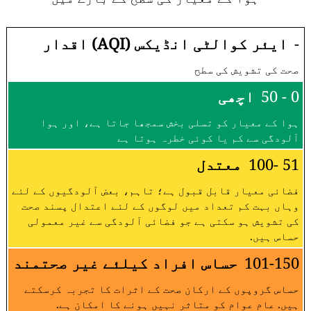
-
ایئر کوالٹی انڈیکس (AQI) اقدار
صحت کی تشویش کی سطح
0 - 50
اچھی
ہوا کے معیار کو تسلی بخش سمجھا جاتا ہے، اور ہوا
آلودگی سے کم یا کوئی خطرہ ہوتا ہے
51 -100
معتدل
فضائی معیار قابل قبول ہے؛ تاہم، بعض آلودگیوں کے لئے
وہاں بہت کم تعداد میں لوگوں کے لئے اعتدال پسند صحت
کی تشویش ہو سکتی ہے جو فضائی آلودگی سے غیر معمولی
حساس ہیں.
101-150
حساس افراد کیلئے غیر صحتمند
حساس گروپوں کے ارکان صحت کے اثرات کا تجربہ کرسکتے
ہیں. عام عوام کو متاثر نہیں ہونے کا امکان ہے.