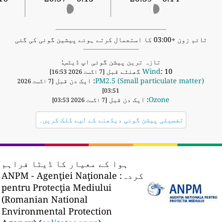
ٹائم زون +03:00 کا استعمال کرتے ہوئے پیشین گوئی کی گئی
تازہ ترین پیشن گوئی اپ ڈیٹس:
: 10 گھنٹے قبل
Wind
[7 اگست 2026 16:53]
PM2.5 (Small particulate matter)
: ایک دن قبل
[7 اگست 2026
03:51]
Ozone
: ایک دن قبل
[7 اگست 2026 03:53]
تفصیلی پیشن گوئی دیکھنے کے لیے کلک کریں۔
ہوا کے معیار کا ڈیٹا فراہم
کردہ:
ANPM - Agenţiei Naţionale
pentru Protecţia Mediului
(Romanian National
Environmental Protection