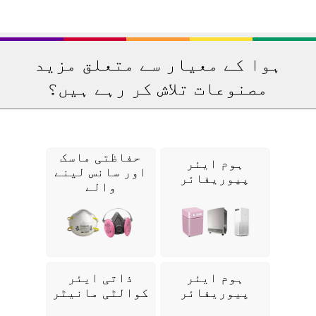
ہوا کے معیار سے متعلق مزید
مصنوعات تلاش کر رہے ہیں؟
حفاظتی ماسک
ہوم ایئر
اور سانس لینے
پیوریفائر
والے
ہوم ایئر
ذاتی ایئر
پیوریفائر
کوالٹی مانیٹر