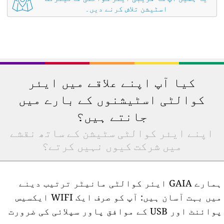
اسٹیشن تلاش کرنے دیں۔
کیا آپ اپنے علاقے میں ایئر
کوالٹی اسٹیشنوں کے بارے میں
جانتے ہیں؟
اپنے ایئر کوالٹی سٹیشن کے ساتھ نقشے
میں شرکت کیوں نہیں کرتے؟
ہمارے GAIA ایئر کوالٹی مانیٹر ترتیب دینے
میں بہت آسان ہیں: آپ کو صرف ایک WIFI ایکسیس
پوائنٹ اور USB کے موافق پاور سپلائی کی ضرورت