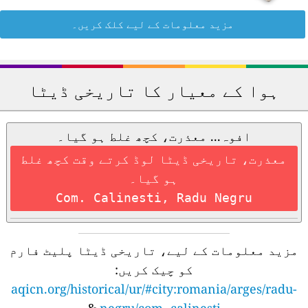
مزید معلومات کے لیے کلک کریں۔
ہوا کے معیار کا تاریخی ڈیٹا
افوہ... معذرت، کچھ غلط ہو گیا۔
معذرت، تاریخی ڈیٹا لوڈ کرتے وقت کچھ غلط
ہو گیا۔
Com. Calinesti, Radu Negru
مزید معلومات کے لیے، تاریخی ڈیٹا پلیٹ فارم
کو چیک کریں:
aqicn.org/historical/ur/#city:romania/arges/radu-
&
negru/com.-calinesti