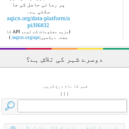
پر رسائی حاصل کی جا
سکتی ہے۔
aqicn.org/data-platform/a
pi/H6832
(
مزید معلومات کے لیے، API کا
صفحہ دیکھیں:
aqicn.org/api/
)
دوسرے شہر کی تلاش ہے؟
شہر کا نام درج کریں۔
↓ ↓ ↓
یا ہمیں آپ کا قریبی ایئر کوالٹی مانیٹرنگ