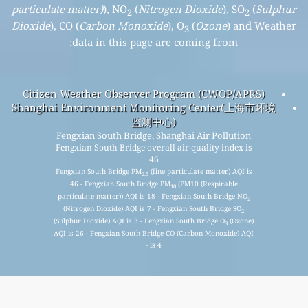
particulate matter)
), NO
(
Nitrogen Dioxide
), SO
(
Sulphur
2
2
Dioxide
), CO (
Carbon Monoxide
), O
(
Ozone
) and Weather
3
data in this page are coming from:
Citizen Weather Observer Program (CWOP/APRS)
Shanghai Environment Monitoring Center(上海市环境
监测中心)
Fengxian South Bridge, Shanghai Air Pollution
Fengxian South Bridge overall air quality index is
46
Fengxian South Bridge PM
(fine particulate matter) AQI is
2.5
46 - Fengxian South Bridge PM
(PM10 (Respirable
10
particulate matter)) AQI is 18 - Fengxian South Bridge NO
2
(Nitrogen Dioxide) AQI is 7 - Fengxian South Bridge SO
2
(Sulphur Dioxide) AQI is 3 - Fengxian South Bridge O
(Ozone)
3
AQI is 26 - Fengxian South Bridge CO (Carbon Monoxide) AQI
is 4 -
ہماری مفت ماہانہ میلنگ لسٹ کے لیے سائن اپ کریں،