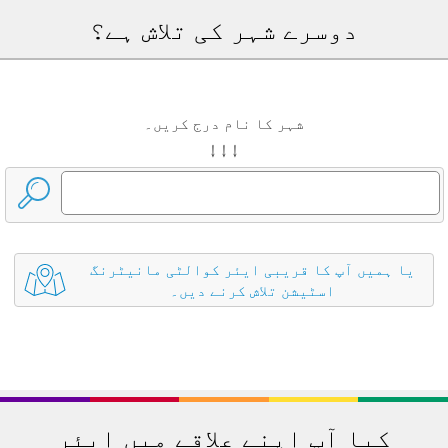
دوسرے شہر کی تلاش ہے؟
شہر کا نام درج کریں۔
↓ ↓ ↓
یا ہمیں آپ کا قریبی ایئر کوالٹی مانیٹرنگ
اسٹیشن تلاش کرنے دیں۔
کیا آپ اپنے علاقے میں ایئر