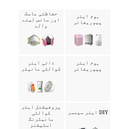
حفاظتی ماسک
ہوم ایئر
اور سانس لینے
پیوریفائر
والے
ہوم ایئر
ذاتی ایئر
پیوریفائر
کوالٹی مانیٹر
پروفیشنل ایئر
DIY ایئر سینسر
کوالٹی
مانیٹرنگ
اسٹیشنز