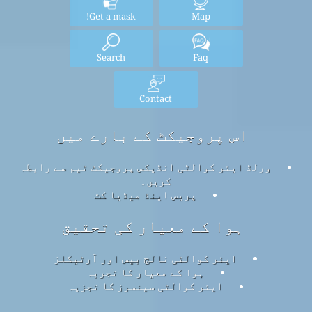
Get a mask!
Map
Search
Faq
Contact
اس پروجیکٹ کے بارے میں
ورلڈ ایئر کوالٹی انڈیکس پروجیکٹ ٹیم سے رابطہ
کریں۔
پریس اینڈ میڈیا کٹ
ہوا کے معیار کی تحقیق
ایئر کوالٹی نالج بیس اور آرٹیکلز
ہوا کے معیار کا تجربہ
ایئر کوالٹی سینسرز کا تجزیہ