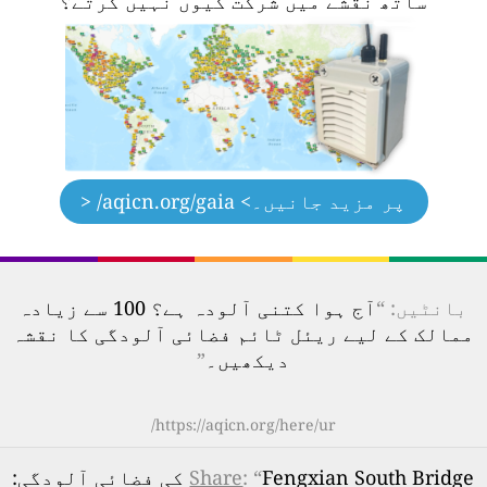
ساتھ نقشے میں شرکت کیوں نہیں کرتے؟
پر مزید جانیں۔
> aqicn.org/gaia/ <
بانٹیں: “
آج ہوا کتنی آلودہ ہے؟ 100 سے زیادہ
ممالک کے لیے ریئل ٹائم فضائی آلودگی کا نقشہ
دیکھیں۔
”
https://aqicn.org/here/ur/
: “
Share
Fengxian South Bridge کی فضائی آلودگی: