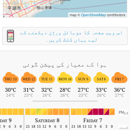
map ©
OpenStreetMap
contributors
اس ویب صفحہ کا موبائل ورژن دیکھنے کے
لیے یہاں کلک کریں۔
ہوا کے معیار کی پیشن گوئی
THU 13
WED 12
TUE 11
MON 10
SUN 9
SAT 8
FRI 7
30°C
31°C
32°C
28°C
27°C
33°C
36°C
24°C
25°C
26°C
26°C
25°C
26°C
27°C
PM
2.5
nday 9
Saturday 8
Friday 7
12
9
6
3
0
21
18
15
12
9
6
3
0
21
18
15
12
9
6
3
0
گھنٹہ