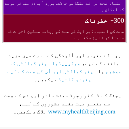
انتباہ صحت برائے ہنگامی حالات. پوری آبادی متاثر ہونے
کا امکان ہے
300+
خطرناک
صحت کی انتباہ: ہر ایک کی صحت کو زیادہ سنگین اثرات کا
سامنا کر نا پڑ سکتا ہے
ہوا کے معیار اور آلودگی کے بارے میں مزید
جاننے کے لیے،
ویکیپیڈیا ایئر کوالٹی کا
موضوع
یا
ایئر کوالٹی اور آپ کی صحت کے لیے
ایئرنو گائیڈ
دیکھیں۔
بیجنگ کے ڈاکٹر رچرڈ سینٹ سائر ایم ڈی کے صحت
سے متعلق بہت مفید مشوروں کے لیے،
www.myhealthbeijing.com
بلاگ دیکھیں۔