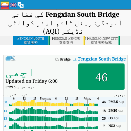
Fengxian South Bridge
کی فضائی
آلودگی: ریئل ٹائم ایئر کوالٹی
انڈیکس (AQI)
Fengxian South
Fengxian Fengpu
Fengxian Nanqiao New City
Bridge
奉贤南桥
奉贤奉浦
奉贤南桥新城
Fengxian South Bridge
کا AQI
:
Fengxian South Bridge کا ریئل ٹائم ایئر کوالٹی انڈیکس (AQI)۔
اچھی
46
Updated on Friday 6:00
درجہ حرارت:
29
°C
موجودہ
گزشتہ 2 دن
منٹ
زی
PM2.5
38
46
AQI
PM10
14
18
AQI
O3
13
26
AQI
NO2
4
7
AQI