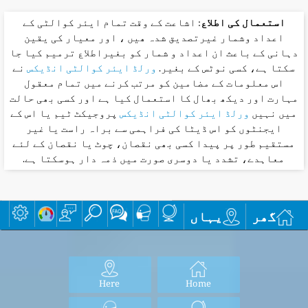
استعمال کی اطلاع
: اشاعت کے وقت تمام ایئر کوالٹی کے
اعداد وشمار غیرتصدیق شدہ ھیں ، اور معیار کی یقین
دہانی کے باعث ان اعداد و شمار کو بغیراطلاع ترمیم کیا جا
سکتا ہے، کسی نوٹس کے بغیر.
ورلڈ ایئر کوالٹی انڈیکس
نے
اس معلومات کے مضامین کو مرتب کرنے میں تمام معقول
مہارت اور دیکھ بھال کا استعمال کیا ہے اور کسی بھی حالت
میں نہیں
ورلڈ ایئر کوالٹی انڈیکس
پروجیکٹ ٹیم یا اس کے
ایجنٹوں کو اس ڈیٹا کی فراہمی سے براہ راست یا غیر
مستقیم طور پر پیدا کسی بھی نقصان، چوٹ یا نقصان کے لئے
معاہدے، تشدد یا دوسری صورت میں ذمہ دار ہوسکتا ہے.
گھر
یہاں
Here
Home