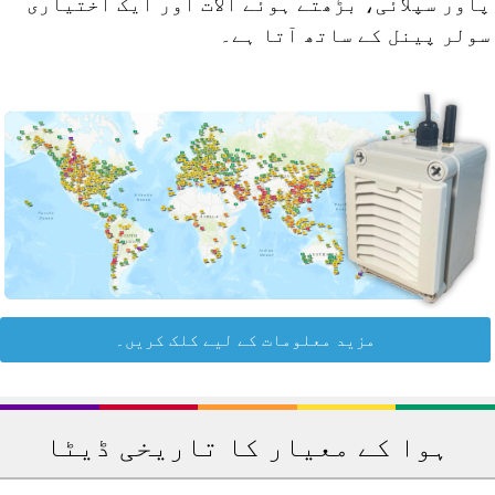
اور سپلائی، بڑھتے ہوئے آلات اور ایک اختیاری
ولر پینل کے ساتھ آتا ہے۔
مزید معلومات کے لیے کلک کریں۔
ہوا کے معیار کا تاریخی ڈیٹا