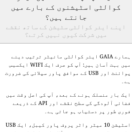
کوالٹی اسٹیشنوں کے بارے میں
جانتے ہیں؟
اپنے ایئر کوالٹی سٹیشن کے ساتھ نقشے
میں شرکت کیوں نہیں کرتے؟
ہمارے GAIA ایئر کوالٹی مانیٹر ترتیب دینے
میں بہت آسان ہیں: آپ کو صرف ایک WIFI ایکسیس
پوائنٹ اور USB کے موافق پاور سپلائی کی ضرورت
ے۔
یک بار منسلک ہونے کے بعد، آپ کی اصل وقت میں
فضائی آلودگی کی سطح نقشے اور API کے ذریعے
وری طور پر دستیاب ہو جاتی ہے۔
اسٹیشن 10 میٹر واٹر پروف پاور کیبل، ایک USB