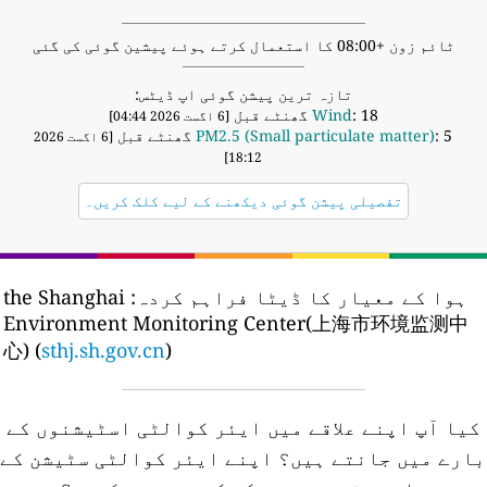
ٹائم زون +08:00 کا استعمال کرتے ہوئے پیشین گوئی کی گئی
تازہ ترین پیشن گوئی اپ ڈیٹس:
: 18 گھنٹے قبل
Wind
[6 اگست 2026 04:44]
: 5 گھنٹے قبل
PM2.5 (Small particulate matter)
[6 اگست 2026
18:12]
تفصیلی پیشن گوئی دیکھنے کے لیے کلک کریں۔
ہوا کے معیار کا ڈیٹا فراہم کردہ:
the Shanghai
Environment Monitoring Center(上海市环境监测中
心) (
sthj.sh.gov.cn
)
کیا آپ اپنے علاقے میں ایئر کوالٹی اسٹیشنوں کے
ارے میں جانتے ہیں؟
اپنے ایئر کوالٹی سٹیشن کے