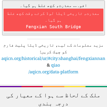
افوہ... معذرت، کچھ غلط ہو گیا۔
معذرت، تاریخی ڈیٹا لوڈ کرتے وقت کچھ غلط
ہو گیا۔
Fengxian South Bridge
مزید معلومات کے لیے، تاریخی ڈیٹا پلیٹ فارم
کو چیک کریں:
aqicn.org/historical/ur/#city:shanghai/fengxiannan
&
qiao
aqicn.org/data-platform/
ملک کے لحاظ سے ہوا کے معیار کی
درجہ بندی