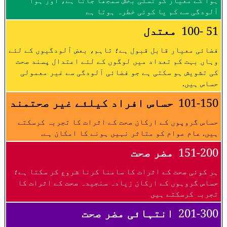
ہوا کے معیار کو تسلی بخش سمجھا جاتا ہے، اور ہوا
آلودگی سے کم یا کوئی خطرہ ہوتا ہے
51 -100
معتدل
فضائی معیار قابل قبول ہے؛ تاہم، بعض آلودگیوں کے لئے
وہاں بہت کم تعداد میں لوگوں کے لئے اعتدال پسند صحت
کی تشویش ہو سکتی ہے جو فضائی آلودگی سے غیر معمولی
حساس ہیں.
101-150
حساس افراد کیلئے غیر صحتمند
حساس گروپوں کے ارکان صحت کے اثرات کا تجربہ کرسکتے
ہیں. عام عوام کو متاثر نہیں ہونے کا امکان ہے.
151-200
مضر صحت
ہر کوئی صحت کے اثرات کا سامنا کرنا شروع کر سکتا ہے؛
حساس گروہوں کے ارکان زیادہ سنجیدہ صحت کے اثرات کا
تجربہ کرسکتے ہیں
201-300
انتہائی مضر صحت