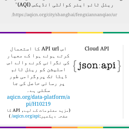
ریئل ٹائم ایئر کوالٹی انڈیکس (AQI)
”
https://aqicn.org/city/shanghai/fengxiannanqiao/ur/
Cloud API
اس API url کا استعمال
کرتے ہوئے ہوا کے معیار
کی نگرانی کرنے والے اس
اسٹیشن کو ریئل ٹائم
ڈیٹا تک پروگرامی طور
پر رسائی حاصل کی جا
سکتی ہے۔
aqicn.org/data-platform/a
pi/H10219
(
مزید معلومات کے لیے، API کا
صفحہ دیکھیں:
aqicn.org/api/
)