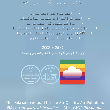
اکثر پوچھے گئے سوالات
ایئر کوالٹی ڈیٹا سورس
ایئر کوالٹی انڈیکس کا حساب کتاب
ہوا کے معیار کی پیشن گوئی
ہوا کے معیار کی مصنوعات (ماسک، مانیٹر…)
API (ایپلی کیشن پروگرامنگ انٹرفیس)
تاریخی ڈیٹا پلیٹ فارم
© 2008-2025
ورلڈ ایئر کوالٹی انڈیکس پروجیکٹ
The Data sources used for the Air Quality, Air Pollution,
PM
(
fine particulate matter
), PM
(
PM10 (Respirable
2.5
10