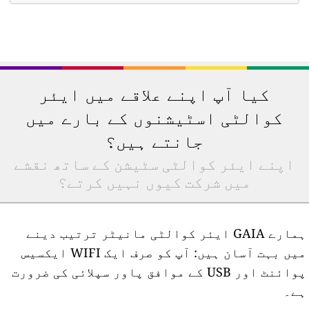
کیا آپ اپنے علاقے میں ایئر
کوالٹی اسٹیشنوں کے بارے میں
جانتے ہیں؟
اپنے ایئر کوالٹی سٹیشن کے ساتھ نقشے
میں شرکت کیوں نہیں کرتے؟
ہمارے GAIA ایئر کوالٹی مانیٹر ترتیب دینے
میں بہت آسان ہیں: آپ کو صرف ایک WIFI ایکسیس
پوائنٹ اور USB کے موافق پاور سپلائی کی ضرورت
ے۔