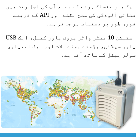
یک بار منسلک ہونے کے بعد، آپ کی اصل وقت میں
فضائی آلودگی کی سطح نقشے اور API کے ذریعے
وری طور پر دستیاب ہو جاتی ہے۔
اسٹیشن 10 میٹر واٹر پروف پاور کیبل، ایک USB
اور سپلائی، بڑھتے ہوئے آلات اور ایک اختیاری
ولر پینل کے ساتھ آتا ہے۔