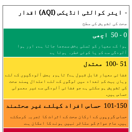
-
ایئر کوالٹی انڈیکس (AQI) اقدار
صحت کی تشویش کی سطح
0 - 50
اچھی
ہوا کے معیار کو تسلی بخش سمجھا جاتا ہے، اور ہوا
آلودگی سے کم یا کوئی خطرہ ہوتا ہے
51 -100
معتدل
فضائی معیار قابل قبول ہے؛ تاہم، بعض آلودگیوں کے لئے
وہاں بہت کم تعداد میں لوگوں کے لئے اعتدال پسند صحت
کی تشویش ہو سکتی ہے جو فضائی آلودگی سے غیر معمولی
حساس ہیں.
101-150
حساس افراد کیلئے غیر صحتمند
حساس گروپوں کے ارکان صحت کے اثرات کا تجربہ کرسکتے
ہیں. عام عوام کو متاثر نہیں ہونے کا امکان ہے.