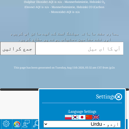
(Sulphur Dioxide) AQI is n/a - Mannerheimintie, Helsinki O
3
(Ozone) AQI is n/a - Mannerheimintie, Helsinki CO (Carbon
Monoxide) AQI is n/a -
ہماری مفت ماہانہ میلنگ لسٹ کے لیے سائن اپ کریں،
اور نئے مضامین دستیاب ہونے پر مطلع کریں۔
جمع کرائیں
This page has been generated on Tuesday, Aug 11th 2026, 03:32 am CST from jp2n
Settings
Language Settings:
گھر
یہاں