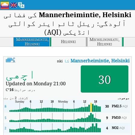
Mannerheimintie, Helsinki
کی فضائی
آلودگی: ریئل ٹائم ایئر کوالٹی
انڈیکس (AQI)
Mannerheimintie,
Mechelininkatu,
Helsinki
Helsinki
Helsinki
Mannerheimintie, Helsinki
کا AQI
:
Mannerheimintie, Helsinki کا ریئل ٹائم ایئر کوالٹی انڈیکس (AQI)۔
اچھی
30
Updated on Monday 21:00
درجہ حرارت:
16
°C
موجودہ
گزشتہ 2 دن
منٹ
زی
PM2.5
8
30
AQI
PM10
5
9
AQI
NO2
2
4
AQI