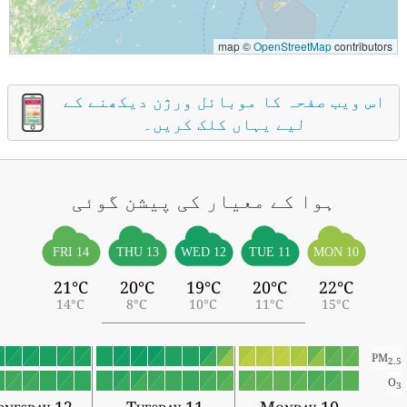
map ©
OpenStreetMap
contributors
اس ویب صفحہ کا موبائل ورژن دیکھنے کے
لیے یہاں کلک کریں۔
ہوا کے معیار کی پیشن گوئی
FRI 14
THU 13
WED 12
TUE 11
MON 10
21°C
20°C
19°C
20°C
22°C
14°C
8°C
10°C
11°C
15°C
PM
2.5
O
3
dnesday 12
Tuesday 11
Monday 10