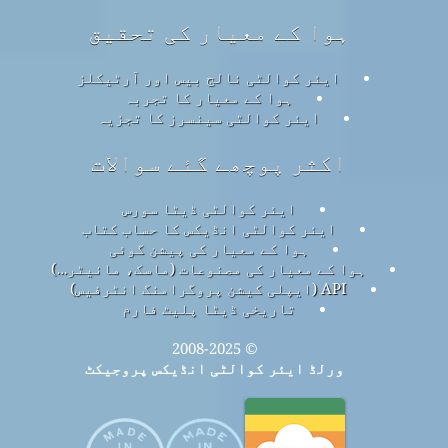
ہوا کے معیار کی تحقیق
ایئر کوالٹی نالج بیس اور آرٹیکلز
ہوا کے معیار کا تجربہ
ایئر کوالٹی سینسرز کا تجزیہ
اکثر پوچھے گئے سوالات
ایئر کوالٹی ڈیٹا سورس
ایئر کوالٹی انڈیکس کا حساب کتاب
ہوا کے معیار کی پیشن گوئی
ہوا کے معیار کی مصنوعات (ماسک، مانیٹر…)
API (ایپلی کیشن پروگرامنگ انٹرفیس)
تاریخی ڈیٹا پلیٹ فارم
© 2008-2025
ورلڈ ایئر کوالٹی انڈیکس پروجیکٹ