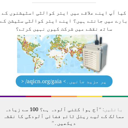
کیا آپ اپنے علاقے میں ایئر کوالٹی اسٹیشنوں کے
ارے میں جانتے ہیں؟
اپنے ایئر کوالٹی سٹیشن کے
ساتھ نقشے میں شرکت کیوں نہیں کرتے؟
پر مزید جانیں۔
> aqicn.org/gaia/ <
بانٹیں: “
آج ہوا کتنی آلودہ ہے؟ 100 سے زیادہ
ممالک کے لیے ریئل ٹائم فضائی آلودگی کا نقشہ
دیکھیں۔
”