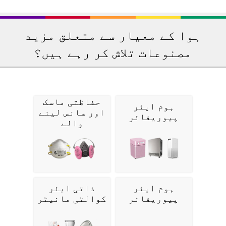
ہوا کے معیار سے متعلق مزید
مصنوعات تلاش کر رہے ہیں؟
حفاظتی ماسک
ہوم ایئر
اور سانس لینے
پیوریفائر
والے
ہوم ایئر
ذاتی ایئر
پیوریفائر
کوالٹی مانیٹر