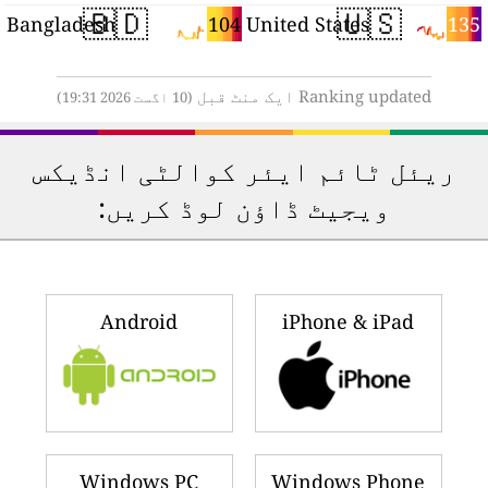
🇧🇩
🇺🇸
6
104
135
Bangladesh
United States
Ranking updated ایک منٹ قبل
(10 اگست 2026 19:31)
ریئل ٹائم ایئر کوالٹی انڈیکس
ویجیٹ ڈاؤن لوڈ کریں:
Android
iPhone & iPad
Windows PC
Windows Phone