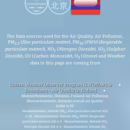
The Data sources used for the Air Quality, Air Pollution,
PM
(
fine particulate matter
), PM
(
PM10 (Respirable
2.5
10
particulate matter)
), NO
(
Nitrogen Dioxide
), SO
(
Sulphur
2
2
Dioxide
), CO (
Carbon Monoxide
), O
(
Ozone
) and Weather
3
data in this page are coming from:
Citizen Weather Observer Program (CWOP/APRS)
Ilmanlaatu - Air Quality in finland
Mannerheimintie, Helsinki, Finland Air Pollution
Mannerheimintie, Helsinki overall air quality
index is 30
Mannerheimintie, Helsinki PM
(fine particulate matter) AQI
2.5
is 30 - Mannerheimintie, Helsinki PM
(PM10 (Respirable
10
particulate matter)) AQI is 9 - Mannerheimintie, Helsinki NO
2
(Nitrogen Dioxide) AQI is 4 - Mannerheimintie, Helsinki SO
2