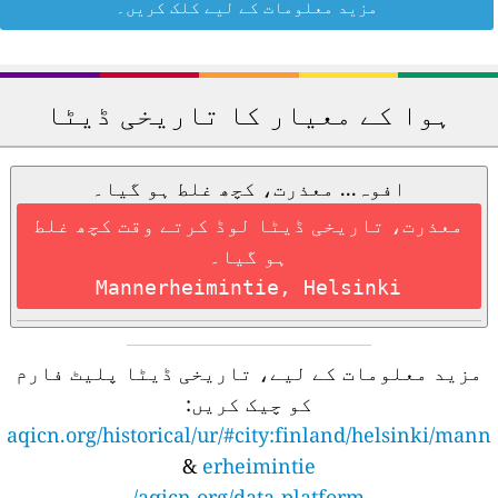
مزید معلومات کے لیے کلک کریں۔
ہوا کے معیار کا تاریخی ڈیٹا
افوہ... معذرت، کچھ غلط ہو گیا۔
معذرت، تاریخی ڈیٹا لوڈ کرتے وقت کچھ غلط
ہو گیا۔
Mannerheimintie, Helsinki
مزید معلومات کے لیے، تاریخی ڈیٹا پلیٹ فارم
کو چیک کریں:
aqicn.org/historical/ur/#city:finland/helsinki/mann
&
erheimintie
aqicn.org/data-platform/