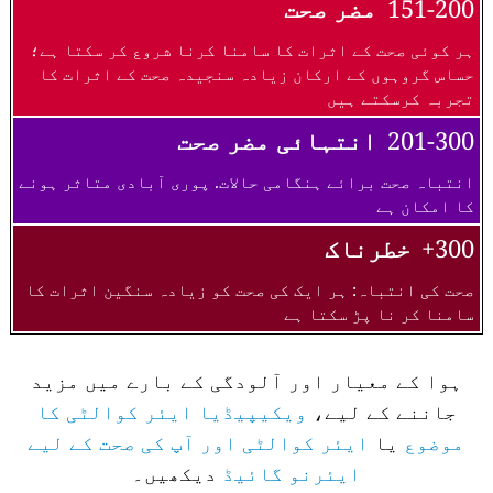
151-200
مضر صحت
ہر کوئی صحت کے اثرات کا سامنا کرنا شروع کر سکتا ہے؛
حساس گروہوں کے ارکان زیادہ سنجیدہ صحت کے اثرات کا
تجربہ کرسکتے ہیں
201-300
انتہائی مضر صحت
انتباہ صحت برائے ہنگامی حالات. پوری آبادی متاثر ہونے
کا امکان ہے
300+
خطرناک
صحت کی انتباہ: ہر ایک کی صحت کو زیادہ سنگین اثرات کا
سامنا کر نا پڑ سکتا ہے
ہوا کے معیار اور آلودگی کے بارے میں مزید
جاننے کے لیے،
ویکیپیڈیا ایئر کوالٹی کا
موضوع
یا
ایئر کوالٹی اور آپ کی صحت کے لیے
ایئرنو گائیڈ
دیکھیں۔