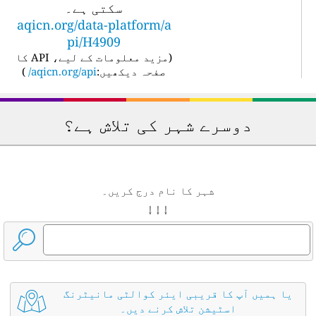
سکتی ہے۔
aqicn.org/data-platform/a
pi/H4909
(
مزید معلومات کے لیے، API کا
صفحہ دیکھیں:
aqicn.org/api/
)
دوسرے شہر کی تلاش ہے؟
شہر کا نام درج کریں۔
↓ ↓ ↓
یا ہمیں آپ کا قریبی ایئر کوالٹی مانیٹرنگ
اسٹیشن تلاش کرنے دیں۔