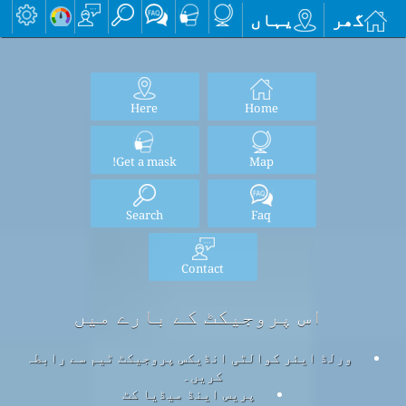
گھر
یہاں
Here
Home
Get a mask!
Map
Search
Faq
Contact
اس پروجیکٹ کے بارے میں
ورلڈ ایئر کوالٹی انڈیکس پروجیکٹ ٹیم سے رابطہ
کریں۔
پریس اینڈ میڈیا کٹ