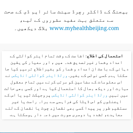
بیجنگ کے ڈاکٹر رچرڈ سینٹ سائر ایم ڈی کے صحت
سے متعلق بہت مفید مشوروں کے لیے،
www.myhealthbeijing.com
بلاگ دیکھیں۔
استعمال کی اطلاع
: اشاعت کے وقت تمام ایئر کوالٹی کے
اعداد وشمار غیرتصدیق شدہ ھیں ، اور معیار کی یقین
دہانی کے باعث ان اعداد و شمار کو بغیراطلاع ترمیم کیا جا
سکتا ہے، کسی نوٹس کے بغیر.
ورلڈ ایئر کوالٹی انڈیکس
نے
اس معلومات کے مضامین کو مرتب کرنے میں تمام معقول
مہارت اور دیکھ بھال کا استعمال کیا ہے اور کسی بھی حالت
میں نہیں
ورلڈ ایئر کوالٹی انڈیکس
پروجیکٹ ٹیم یا اس کے
ایجنٹوں کو اس ڈیٹا کی فراہمی سے براہ راست یا غیر
مستقیم طور پر پیدا کسی بھی نقصان، چوٹ یا نقصان کے لئے
معاہدے، تشدد یا دوسری صورت میں ذمہ دار ہوسکتا ہے.