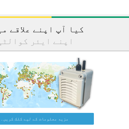
کیا آپ اپنے علاقے م
اپنے ایئر کوالٹی
مزید معلومات کے لیے کلک کریں۔