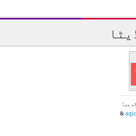
یٹا
ریں:
&
aqic