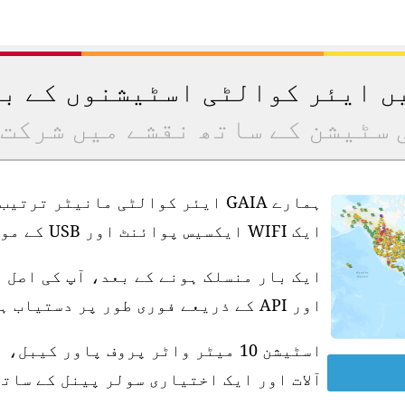
یں ایئر کوالٹی اسٹیشنوں کے ب
 سٹیشن کے ساتھ نقشے میں شرکت 
ہمارے GAIA ایئر کوالٹی مانیٹر ت
ایک WIFI ایکسیس پوائنٹ اور USB کے موافق پاور سپلائی کی ضرورت ہے۔
ایک بار منسلک ہونے کے بعد، آپ کی اصل 
اور API کے ذریعے فوری طور پر دستیاب ہو جاتی ہے۔
آلات اور ایک اختیاری سولر پینل کے ساتھ