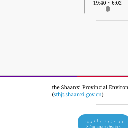
6:02 ~ 19:40
the Shaanxi Provincial Envi
(
sthjt.shaanxi.gov.cn
)
پر مزید جانیں۔
> aqicn.org/gaia/ <