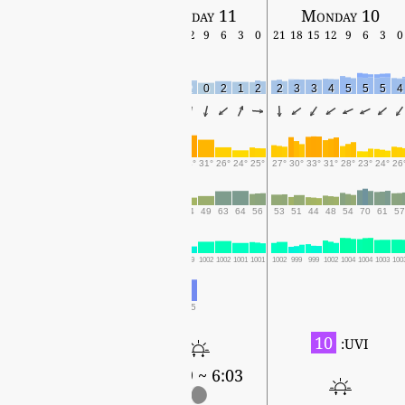
Wednesday 12
Tuesday 11
Monday 10
18
15
12
9
6
3
0
21
18
15
12
9
6
3
0
21
18
15
12
9
6
3
0
4
4
4
5
3
3
1
3
3
2
2
0
2
1
2
2
3
3
4
5
5
5
4
28°
34°
34°
31°
25°
23°
25°
28°
30°
36°
34°
31°
26°
24°
25°
27°
30°
33°
31°
28°
23°
24°
26
38
28
27
31
51
48
46
48
55
41
44
49
63
64
56
53
51
44
48
54
70
61
57
1000
999
1001
1003
1003
1002
1000
999
997
996
999
1002
1002
1001
1001
1002
999
999
1002
1004
1004
1003
100
0.5
10
UVI:
6:04 ~ 19:38
6:03 ~ 19:39