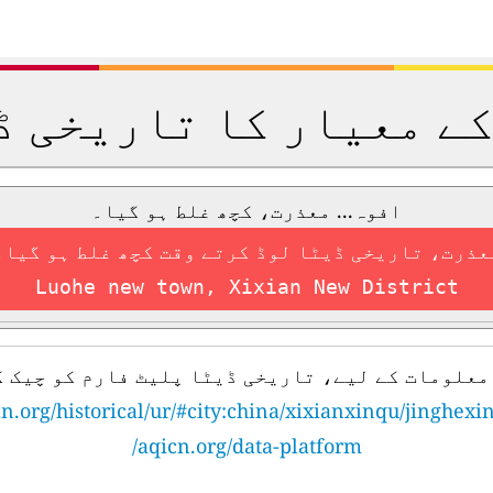
کے معیار کا تاریخی ڈ
افوہ... معذرت، کچھ غلط ہو گیا۔
عذرت، تاریخی ڈیٹا لوڈ کرتے وقت کچھ غلط ہو گیا۔
Luohe new town, Xixian New District
معلومات کے لیے، تاریخی ڈیٹا پلیٹ فارم کو چیک ک
n.org/historical/ur/#city:china/xixianxinqu/jinghex
aqicn.org/data-platform/