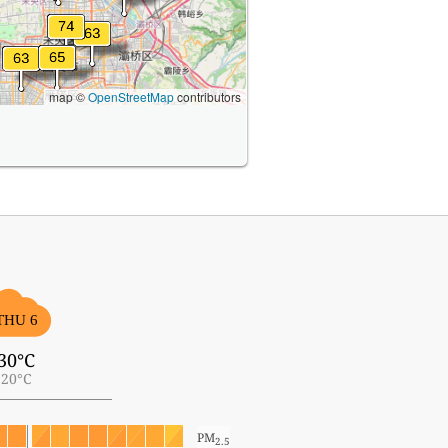
map ©
OpenStreetMap
contributors
THU 6
30°C
20°C
PM
2.5