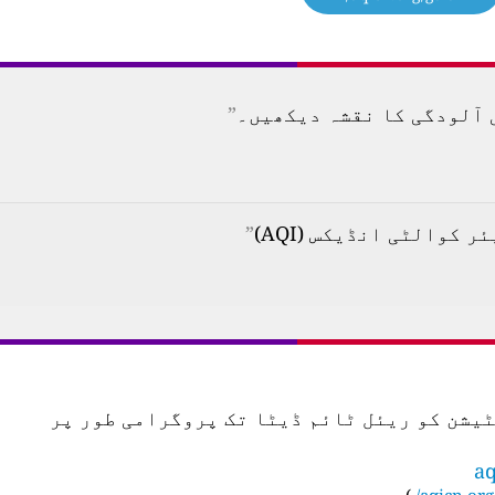
”
”
س اسٹیشن کو ریئل ٹائم ڈیٹا تک پروگرامی طور پر
aq
)
aqicn.org/