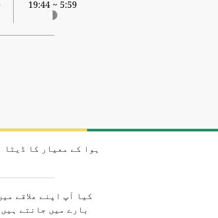
3
5:59 ~ 19:44
ہوا کے معیار کا ڈیٹا ف
کیا آپ اپنے علاقے می
بارے میں جانتے ہیں؟