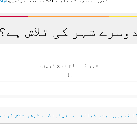
وسرے شہر کی تلاش ہے؟
شہر کا نام درج کریں۔
↓ ↓ ↓
کا قریبی ایئر کوالٹی مانیٹرنگ اسٹیشن تلاش کرنے