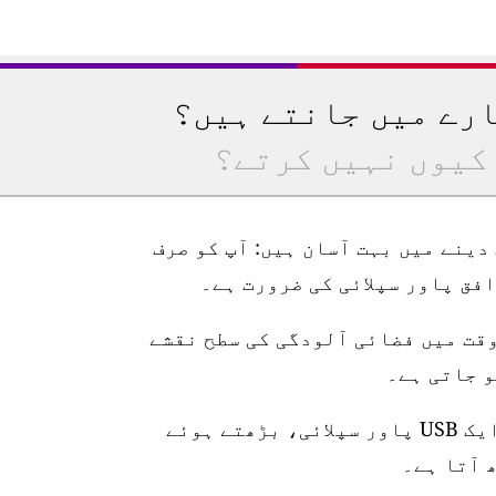
ارے میں جانتے ہیں؟
کیوں نہیں کرتے؟
رتیب دینے میں بہت آسان ہیں: آپ کو صرف
وقت میں فضائی آلودگی کی سطح نقشے
اسٹیشن 10 میٹر واٹر پروف پاور کیبل، ایک USB پاور سپلائی، بڑھتے ہوئے
 آتا ہے۔