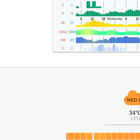
2
1
6
4
26
21
1014
1009
100
69
5
1
WED 
34°
23°C