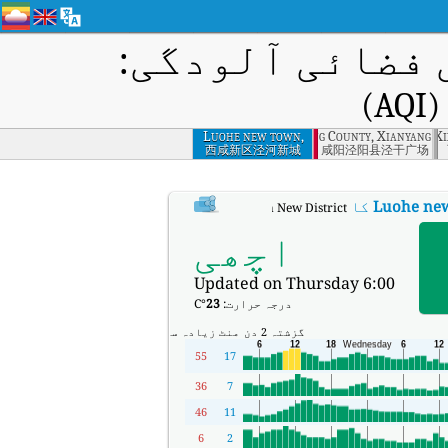
فضائی آلودگی:
)
Luohe new town,
Shuyang County, Xianyang
Qinhan new town, Xi
Xixian New District
西咸新区泾河新城
咸阳泾阳县泾干广场
Luohe new
کا AQI
:
Luohe new town, Xixian New District کا ریئل ٹائم ایئر کوالٹی انڈیکس (AQI)۔
اچھی
Updated on Thursday 6:00
درجہ حرارت:
23
°C
گزشتہ 2 دن
منٹ
زیادہ سے زیادہ
55
17
36
7
46
11
6
2