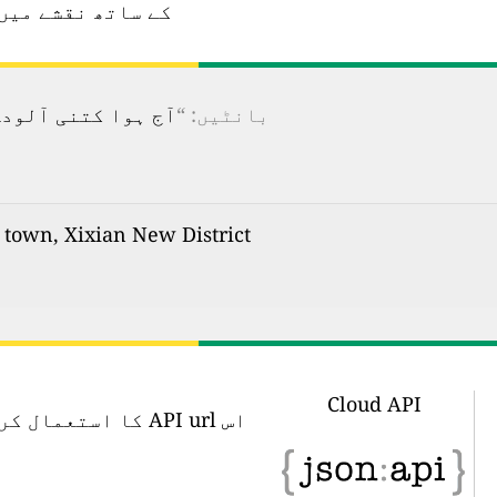
کے ساتھ نقشے میں
بانٹیں: “
آج ہوا کتنی آلودہ ہے؟ 100 سے زیادہ ممالک کے لیے ریئل ٹائم فضائی آ
Luohe new town, Xixian New District کی فضائی آلودگی: ریئل ٹائ
Cloud API
اس API url کا اس