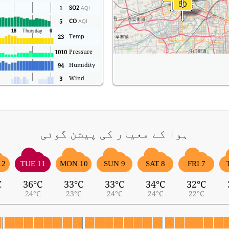
SO2
1
AQI
CO
5
AQI
Temp
23
Pressure
1010
Humidity
94
Wind
3
ہوا کے معیار کی پیشن گوئی
12
TUE 11
MON 10
SUN 9
SAT 8
FRI 7
C
36°C
33°C
33°C
34°C
32°C
24°C
23°C
24°C
24°C
22°C