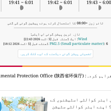
6:01 ~ 19:41
6:01 ~ 19:42
6:00 ~ 19:4
ٹائم زون +08:00 کا استعمال کرتے ہوئے پیشین گوئی کی گئی
تازہ ترین پیشن گوئی اپ ڈیٹس:
Wind
: ایک گھنٹہ قبل
[5 اگست 2026 22:43]
: 6 گھنٹے قبل
PM2.5 (Small particulate matter)
[5 اگست 2026 18:12]
تفصیلی پیشن گوئی دیکھنے کے لیے کلک کریں۔
راہم کردہ:
ronmental Protection Office (陕西省环保厅)
ں ایئر کوالٹی اسٹیشنوں کے
اپنے ایئر کوالٹی سٹیشن