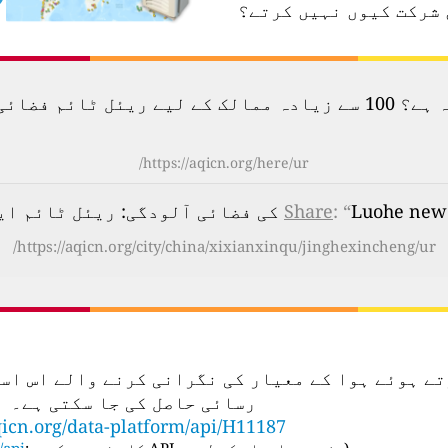
 شرکت کیوں نہیں کرتے؟
لودگی کا نقشہ دیکھیں۔
https://aqicn.org/here/ur/
م ایئر کوالٹی انڈیکس (AQI)
: “
Share
https://aqicn.org/city/china/xixianxinqu/jinghexincheng/ur/
تعمال کرتے ہوئے ہوا کے معیار کی نگرانی کرنے والے ا
رسائی حاصل کی جا سکتی ہے۔
icn.org/data-platform/api/H11187
(
مزید معلومات کے لیے، API کا صفحہ دیکھیں:
api/