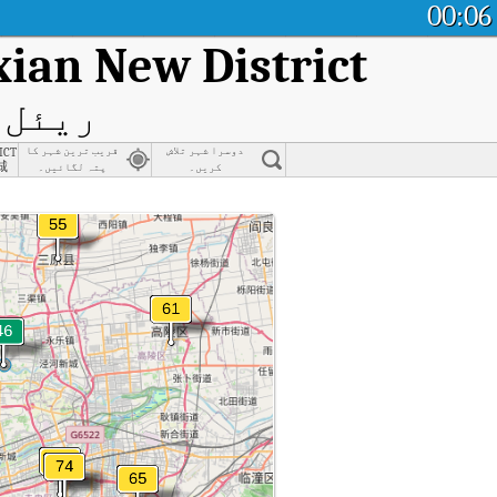
00:06
ian New District
ریئل ٹ
ict
دوسرا شہر تلاش
قریب ترین شہر کا
城
کریں۔
پتہ لگائیں۔