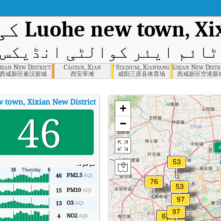
Luohe new town, Xix
کی 
ائم ایئر کوالٹی انڈیکس (AQI
xian New District
Cǎotan, Xian
Sanyuan County Stadium, Xianyang
Konggang New city, Xixian New Distr
西咸新区秦汉新城
西安草滩
咸阳三原县体育场
西咸新区空港新
 town, Xixian New District
+
46
−
موجودہ
PM2.5
46
AQI
PM10
15
AQI
O3
13
AQI
NO2
4
AQI