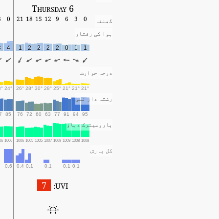
Thursday 6
3
0
21
18
15
12
9
6
3
0
گھنٹہ
ہوا کی رفتار
3
4
1
2
2
2
2
0
1
1
درجہ حرارت
3°
24°
26°
28°
30°
28°
25°
21°
21°
21°
رشتہ دار نمی
7
85
76
72
60
63
77
91
94
95
بارومیٹرک دباؤ
06
1006
1006
1005
1005
1007
1009
1009
1008
1008
کل بارش
0.6
0.4
0.1
0.1
0.1
0.1
7
UVI: