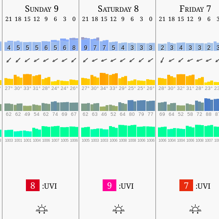
Sunday 9
Saturday 8
Friday 7
21
18
15
12
9
6
3
0
21
18
15
12
9
6
3
0
21
18
15
12
9
6
4
5
5
5
6
5
6
8
9
7
7
5
4
3
3
3
2
3
4
3
3
2
°
27°
30°
33°
31°
28°
24°
24°
26°
27°
30°
34°
33°
29°
25°
25°
26°
28°
30°
32°
31°
28°
23°
2
62
62
49
54
62
74
69
67
62
63
46
52
64
80
79
77
69
64
52
58
72
88
8
3
1003
1001
1001
1004
1006
1007
1005
1006
1005
1003
1003
1006
1008
1008
1006
1006
1006
1004
1004
1006
1008
1007
10
8
9
7
UVI:
UVI:
UVI: