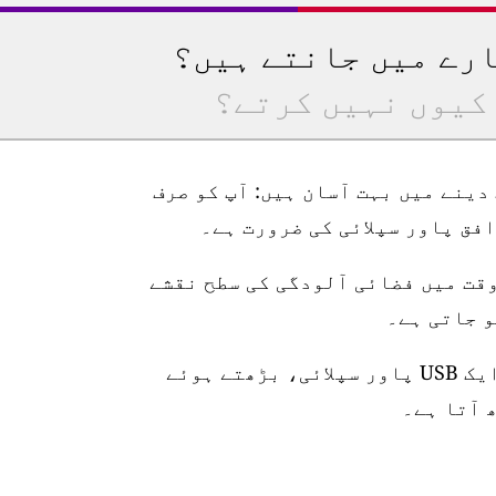
ارے میں جانتے ہیں؟
کیوں نہیں کرتے؟
رتیب دینے میں بہت آسان ہیں: آپ کو صرف
وقت میں فضائی آلودگی کی سطح نقشے
اسٹیشن 10 میٹر واٹر پروف پاور کیبل، ایک USB پاور سپلائی، بڑھتے ہوئے
 آتا ہے۔