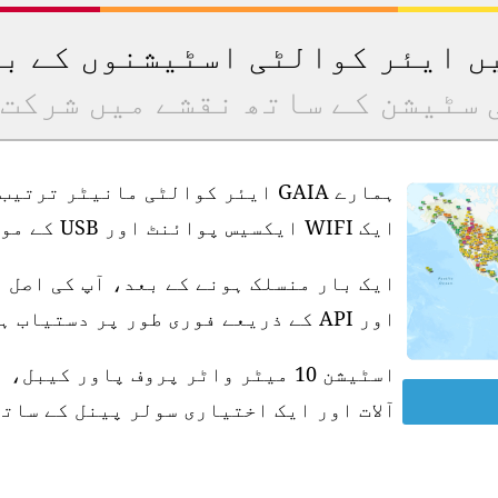
یں ایئر کوالٹی اسٹیشنوں کے ب
 سٹیشن کے ساتھ نقشے میں شرکت 
ہمارے GAIA ایئر کوالٹی مانیٹر ت
ایک WIFI ایکسیس پوائنٹ اور USB کے موافق پاور سپلائی کی ضرورت ہے۔
ایک بار منسلک ہونے کے بعد، آپ کی اصل 
اور API کے ذریعے فوری طور پر دستیاب ہو جاتی ہے۔
آلات اور ایک اختیاری سولر پینل کے ساتھ