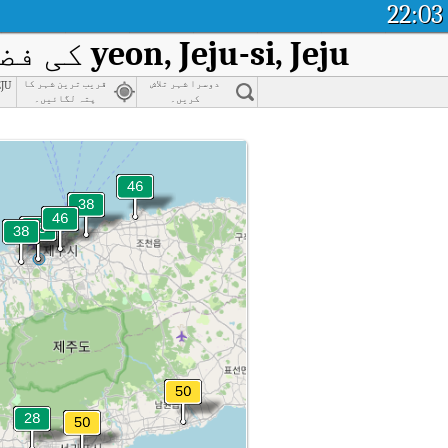
22:03
yeon, Jeju-si, Jeju
کی فضا
eju
دوسرا شہر تلاش
قریب ترین شہر کا
کریں۔
پتہ لگائیں۔