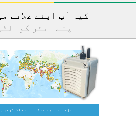
کیا آپ اپنے علاقے م
اپنے ایئر کوالٹی
مزید معلومات کے لیے کلک کریں۔