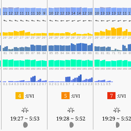
11
12
12
11
11
11
10
9
10
12
12
13
14
14
12
10
10
13
13
13
12
11
1
°
26°
26°
27°
27°
26°
25°
26°
26°
26°
26°
26°
26°
26°
25°
25°
25°
26°
27°
28°
30°
29°
27°
2
81
74
80
80
80
87
86
84
85
85
84
84
89
90
90
86
81
81
81
71
71
84
8
2
1002
1002
1001
1001
1002
1002
1001
1001
1002
1002
1001
1002
1002
1002
1001
1001
1002
1002
1000
1001
1002
1002
10
4
0.1
0.4
0.3
0.9
0.3
3.9
1.2
0.7
0.2
0.1
0.1
3.7
2
4.3
1.3
2.3
0.5
1.1
0.5
4
5
7
UVI:
UVI:
UVI:
5:53 ~ 19:27
5:52 ~ 19:28
5:52 ~ 19:2