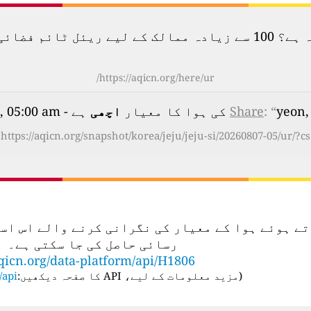
لودگی کا نقشہ دیکھیں۔
https://aqicn.org/here/ur/
 کا معیار
: “
Share
اچھی
ہے - on Friday, Aug 7th 2026, 05:00 am
https://aqicn.org/snapshot/korea/jeju/jeju-si/20260807-05/ur/?cs
تعمال کرتے ہوئے ہوا کے معیار کی نگرانی کرنے والے ا
رسائی حاصل کی جا سکتی ہے۔
qicn.org/data-platform/api/H1806
(
مزید معلومات کے لیے، API کا صفحہ دیکھیں:
api/