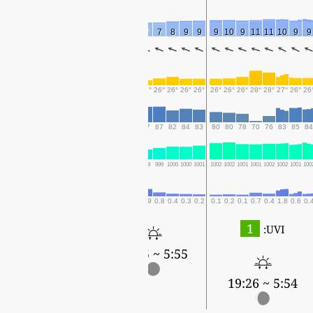
2
3
4
6
7
7
6
7
7
6
7
7
8
9
9
9
10
9
11
11
10
9
9
25°
25°
26°
26°
25°
25°
25°
25°
26°
25°
26°
26°
26°
26°
26°
26°
26°
26°
28°
28°
27°
26°
26
85
89
89
89
89
88
88
88
88
88
87
87
82
84
83
80
80
78
70
76
83
85
84
995
994
994
995
996
997
997
998
999
998
999
999
1000
1000
1001
1002
1002
1001
1001
1002
1002
1001
100
5.8
5.3
5.3
2.3
1.1
0.3
1.2
0.3
1.2
1.1
1.9
0.8
0.4
0.3
0.2
0.1
0.2
0.1
0.7
0.4
1.8
0.6
0.
1
UVI:
5:55 ~ 19:24
5:55 ~ 19:25
5:54 ~ 19:26