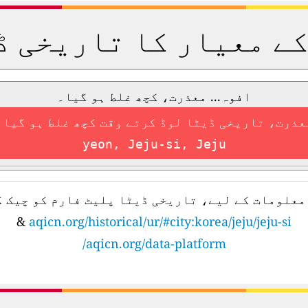
کے معیار کا تاریخی ڈ
افوہ... معذرت، کچھ غلط ہو گیا۔
عذرت، تاریخی ڈیٹا لوڈ کرتے وقت کچھ غلط ہو گیا۔
yeon, Jeju-si, Jeju
معلومات کے لیے، تاریخی ڈیٹا پلیٹ فارم کو چیک ک
&
aqicn.org/historical/ur/#city:korea/jeju/jeju-si
aqicn.org/data-platform/