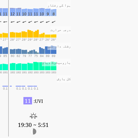
ہوا کی رفتار
1
11
12
11
10
11
11
10
9
8
درجہ حرارت
7°
27°
28°
27°
28°
29°
28°
27°
26°
26°
رشتہ دار نمی
9
85
80
82
79
77
75
84
89
89
بارومیٹرک دباؤ
00
1001
1002
1002
1001
1002
1003
1003
1003
1003
کل بارش
0.1
0.1
0.1
0.1
0.1
11
UVI:
9
5:51 ~ 19:30