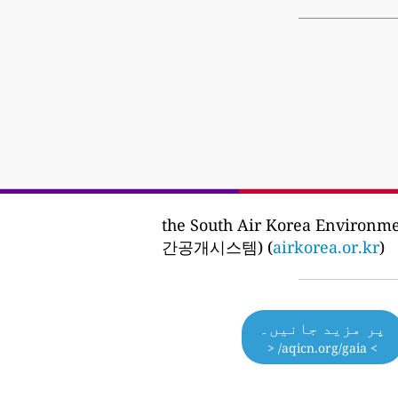
the South Air Korea Enviro
간공개시스템) (
airkorea.or.kr
)
پر مزید جانیں۔
> aqicn.org/gaia/ <