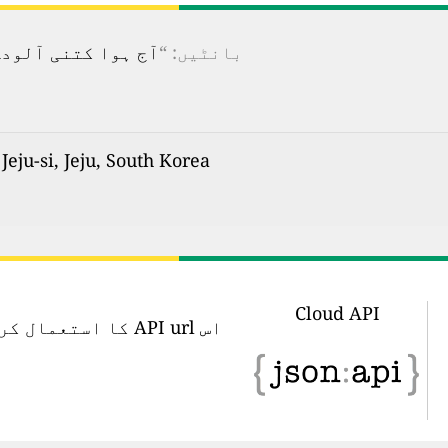
بانٹیں: “
آج ہوا کتنی آلودہ ہے؟ 100 سے زیادہ ممالک کے لیے ریئل ٹائم فضائی آ
yeon, Jeju-si, Jeju, South Korea کی ہوا
Cloud API
اس API url کا اس