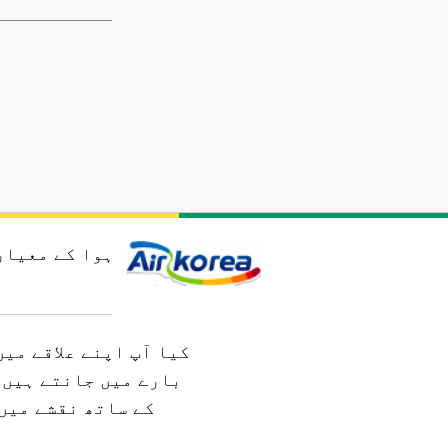
ہوا کے معیار
کیا آپ اپنے علاقے می
بارے میں جانتے ہیں؟
کے ساتھ نقشے میں