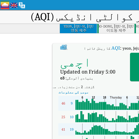
الٹی انڈیکس (AQI)
yeon, Jeju-si, Jeju
Ido-dong, Jeju-si, Jeju
Donghong-dong,
연동 제주
이도동 제주
:
 ٹائم ایئر کوالٹی انڈیکس (AQI)۔
اچھی
Updated on Friday 5:00
بنیادی آلودگی:
o3
گزشتہ 2 دن
منٹ
زیادہ سے زیادہ
موسم کی معلومات
46
9
25
10
41
19