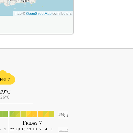
map ©
OpenStreetMap
contributors
FRI 7
29°C
26°C
PM
2.5
Friday 7
4
1
22
19
16
13
10
7
4
1
گھنٹہ