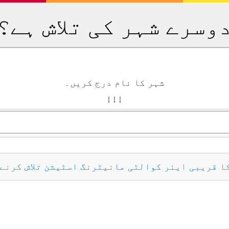
وسرے شہر کی تلاش ہے؟
شہر کا نام درج کریں۔
↓ ↓ ↓
کا قریبی ایئر کوالٹی مانیٹرنگ اسٹیشن تلاش کرنے