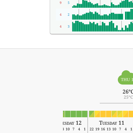
9
5
4
2
4
3
THU 
26°
25°C
Thursday 13
Wednesday 12
Tuesday 11
19
16
13
10
7
4
1
22
19
16
13
10
7
4
1
22
19
16
13
10
7
4
1