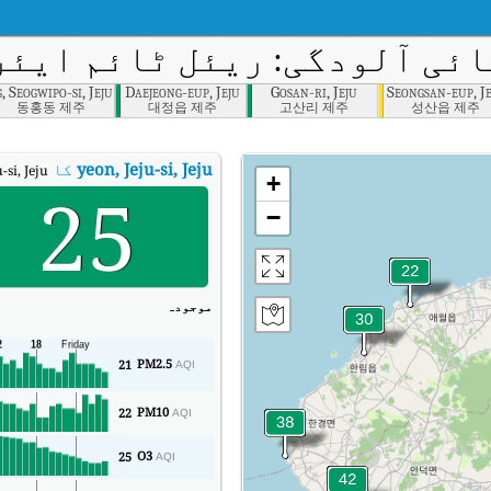
ئی آلودگی: ریئل ٹائم ایئر کو
 Seogwipo-si, Jeju
Daejeong-eup, Jeju
Gosan-ri, Jeju
Seongsan-eup, J
동홍동 제주
대정읍 제주
고산리 제주
성산읍 제주
yeon, Jeju-si, Jeju
کا AQI
yeon, Jeju-si, Jeju کا ریئل
+
25
−
موجودہ
PM2.5
21
AQI
PM10
22
AQI
O3
25
AQI