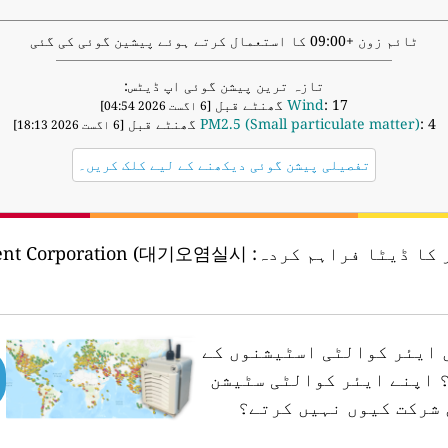
ٹائم زون +09:00 کا استعمال کرتے ہوئے پیشین گوئی کی گئی
تازہ ترین پیشن گوئی اپ ڈیٹس:
: 17 گھنٹے قبل
Wind
[6 اگست 2026 04:54]
: 4 گھنٹے قبل
PM2.5 (Small particulate matter)
[6 اگست 2026 18:13]
تفصیلی پیشن گوئی دیکھنے کے لیے کلک کریں۔
 کا ڈیٹا فراہم کردہ:
nment Corporation (대기오염실시
ں ایئر کوالٹی اسٹیشنوں کے
اپنے ایئر کوالٹی سٹیشن
 شرکت کیوں نہیں کرتے؟