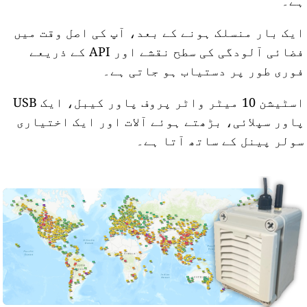
ے۔
یک بار منسلک ہونے کے بعد، آپ کی اصل وقت میں
فضائی آلودگی کی سطح نقشے اور API کے ذریعے
وری طور پر دستیاب ہو جاتی ہے۔
اسٹیشن 10 میٹر واٹر پروف پاور کیبل، ایک USB
اور سپلائی، بڑھتے ہوئے آلات اور ایک اختیاری
ولر پینل کے ساتھ آتا ہے۔