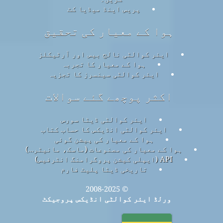
پریس اینڈ میڈیا کٹ
ہوا کے معیار کی تحقیق
ایئر کوالٹی نالج بیس اور آرٹیکلز
ہوا کے معیار کا تجربہ
ایئر کوالٹی سینسرز کا تجزیہ
اکثر پوچھے گئے سوالات
ایئر کوالٹی ڈیٹا سورس
ایئر کوالٹی انڈیکس کا حساب کتاب
ہوا کے معیار کی پیشن گوئی
ہوا کے معیار کی مصنوعات (ماسک، مانیٹر…)
API (ایپلی کیشن پروگرامنگ انٹرفیس)
تاریخی ڈیٹا پلیٹ فارم
© 2008-2025
ورلڈ ایئر کوالٹی انڈیکس پروجیکٹ