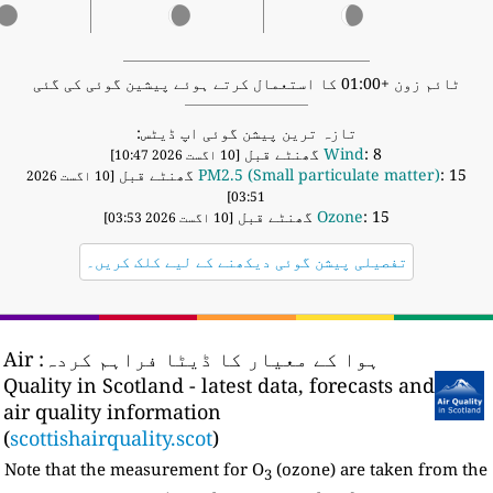
ٹائم زون +01:00 کا استعمال کرتے ہوئے پیشین گوئی کی گئی
تازہ ترین پیشن گوئی اپ ڈیٹس:
: 8 گھنٹے قبل
Wind
[10 اگست 2026 10:47]
: 15 گھنٹے قبل
PM2.5 (Small particulate matter)
[10 اگست 2026
03:51]
: 15 گھنٹے قبل
Ozone
[10 اگست 2026 03:53]
تفصیلی پیشن گوئی دیکھنے کے لیے کلک کریں۔
ہوا کے معیار کا ڈیٹا فراہم کردہ:
Air
Quality in Scotland - latest data, forecasts and
air quality information
(
scottishairquality.scot
)
Note that the measurement for O
(ozone) are taken from th
3