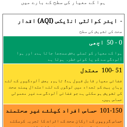
ہوا کے معیار کی سطح کے بارے میں
-
ایئر کوالٹی انڈیکس (AQI) اقدار
صحت کی تشویش کی سطح
0 - 50
اچھی
ہوا کے معیار کو تسلی بخش سمجھا جاتا ہے، اور ہوا
آلودگی سے کم یا کوئی خطرہ ہوتا ہے
51 -100
معتدل
فضائی معیار قابل قبول ہے؛ تاہم، بعض آلودگیوں کے لئے
وہاں بہت کم تعداد میں لوگوں کے لئے اعتدال پسند صحت
کی تشویش ہو سکتی ہے جو فضائی آلودگی سے غیر معمولی
حساس ہیں.
101-150
حساس افراد کیلئے غیر صحتمند
حساس گروپوں کے ارکان صحت کے اثرات کا تجربہ کرسکتے