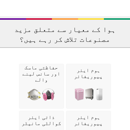
ہوا کے معیار سے متعلق مزید
مصنوعات تلاش کر رہے ہیں؟
حفاظتی ماسک
ہوم ایئر
اور سانس لینے
پیوریفائر
والے
ہوم ایئر
ذاتی ایئر
پیوریفائر
کوالٹی مانیٹر