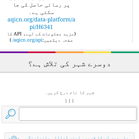
پر رسائی حاصل کی جا
سکتی ہے۔
aqicn.org/data-platform/a
pi/H6341
(
مزید معلومات کے لیے، API کا
صفحہ دیکھیں:
aqicn.org/api/
)
دوسرے شہر کی تلاش ہے؟
شہر کا نام درج کریں۔
↓ ↓ ↓
یا ہمیں آپ کا قریبی ایئر کوالٹی مانیٹرنگ