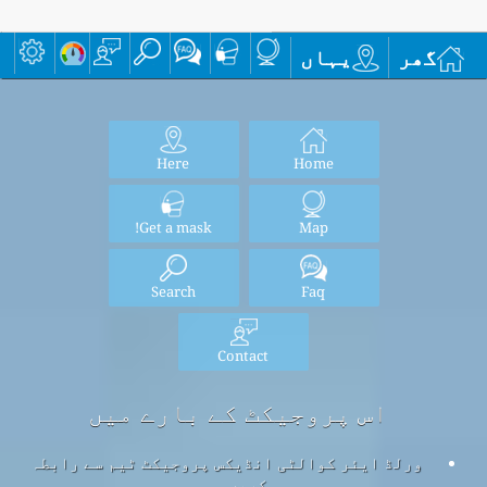
گھر
یہاں
Here
Home
Get a mask!
Map
Search
Faq
Contact
اس پروجیکٹ کے بارے میں
ورلڈ ایئر کوالٹی انڈیکس پروجیکٹ ٹیم سے رابطہ
کریں۔