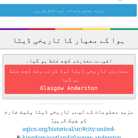
مزید معلومات کے لیے کلک کریں۔
ہوا کے معیار کا تاریخی ڈیٹا
افوہ... معذرت، کچھ غلط ہو گیا۔
معذرت، تاریخی ڈیٹا لوڈ کرتے وقت کچھ غلط
ہو گیا۔
Glasgow Anderston
مزید معلومات کے لیے، تاریخی ڈیٹا پلیٹ فارم
کو چیک کریں:
aqicn.org/historical/ur/#city:united-
&
kingdom/scotland/glasgow-anderston