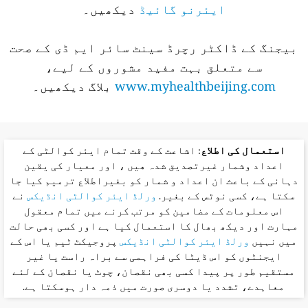
ایئرنو گائیڈ
دیکھیں۔
بیجنگ کے ڈاکٹر رچرڈ سینٹ سائر ایم ڈی کے صحت
سے متعلق بہت مفید مشوروں کے لیے،
www.myhealthbeijing.com
بلاگ دیکھیں۔
استعمال کی اطلاع
: اشاعت کے وقت تمام ایئر کوالٹی کے
اعداد وشمار غیرتصدیق شدہ ھیں ، اور معیار کی یقین
دہانی کے باعث ان اعداد و شمار کو بغیراطلاع ترمیم کیا جا
سکتا ہے، کسی نوٹس کے بغیر.
ورلڈ ایئر کوالٹی انڈیکس
نے
اس معلومات کے مضامین کو مرتب کرنے میں تمام معقول
مہارت اور دیکھ بھال کا استعمال کیا ہے اور کسی بھی حالت
میں نہیں
ورلڈ ایئر کوالٹی انڈیکس
پروجیکٹ ٹیم یا اس کے
ایجنٹوں کو اس ڈیٹا کی فراہمی سے براہ راست یا غیر
مستقیم طور پر پیدا کسی بھی نقصان، چوٹ یا نقصان کے لئے
معاہدے، تشدد یا دوسری صورت میں ذمہ دار ہوسکتا ہے.