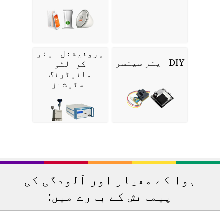
پروفیشنل ایئر
DIY ایئر سینسر
کوالٹی
مانیٹرنگ
اسٹیشنز
ہوا کے معیار اور آلودگی کی
پیمائش کے بارے میں: