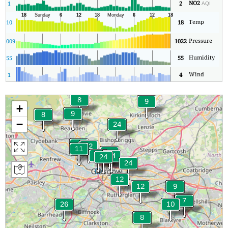
NO2
1
2
AQI
Temp
10
18
Pressure
2
1009
1022
Humidity
0
55
55
Wind
1
4
+
−