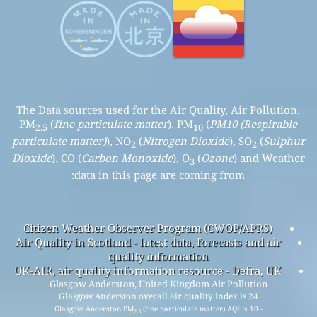
The Data sources used for the Air Quality, Air Pollution,
PM
(
fine particulate matter
), PM
(
PM10 (Respirable
2.5
10
particulate matter)
), NO
(
Nitrogen Dioxide
), SO
(
Sulphur
2
2
Dioxide
), CO (
Carbon Monoxide
), O
(
Ozone
) and Weather
3
data in this page are coming from:
Citizen Weather Observer Program (CWOP/APRS)
Air Quality in Scotland - latest data, forecasts and air
quality information
UK-AIR, air quality information resource - Defra, UK
Glasgow Anderston, United Kingdom Air Pollution
Glasgow Anderston overall air quality index is 24
Glasgow Anderston PM
(fine particulate matter) AQI is 10 -
2.5