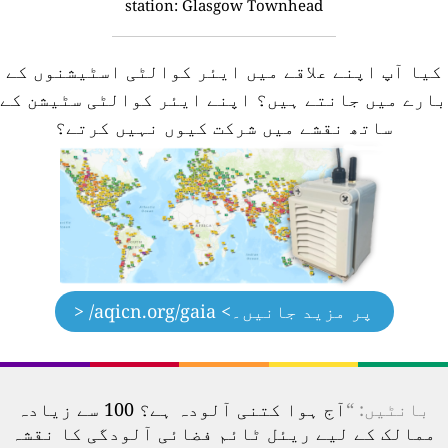
station:
Glasgow Townhead
کیا آپ اپنے علاقے میں ایئر کوالٹی اسٹیشنوں کے
ارے میں جانتے ہیں؟
اپنے ایئر کوالٹی سٹیشن کے
ساتھ نقشے میں شرکت کیوں نہیں کرتے؟
پر مزید جانیں۔
> aqicn.org/gaia/ <
بانٹیں: “
آج ہوا کتنی آلودہ ہے؟ 100 سے زیادہ
ممالک کے لیے ریئل ٹائم فضائی آلودگی کا نقشہ