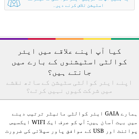
اسٹیشن تلاش کرنے دیں۔
کیا آپ اپنے علاقے میں ایئر
کوالٹی اسٹیشنوں کے بارے میں
جانتے ہیں؟
اپنے ایئر کوالٹی سٹیشن کے ساتھ نقشے
میں شرکت کیوں نہیں کرتے؟
ہمارے GAIA ایئر کوالٹی مانیٹر ترتیب دینے
میں بہت آسان ہیں: آپ کو صرف ایک WIFI ایکسیس
پوائنٹ اور USB کے موافق پاور سپلائی کی ضرورت