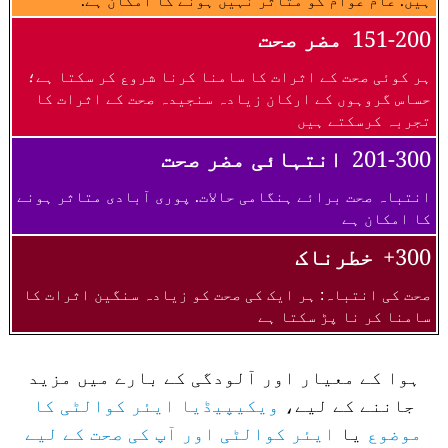
ہیں. عام عوام کو متاثر نہیں ہونے کا امکان ہے.
151-200
مضر صحت
ہر کوئی صحت کے اثرات کا سامنا کرنا شروع کر سکتا ہے؛
حساس گروہوں کے ارکان زیادہ سنجیدہ صحت کے اثرات کا
تجربہ کرسکتے ہیں
201-300
انتہائی مضر صحت
انتباہ صحت برائے ہنگامی حالات. پوری آبادی متاثر ہونے
کا امکان ہے
300+
خطرناک
صحت کی انتباہ: ہر ایک کی صحت کو زیادہ سنگین اثرات کا
سامنا کر نا پڑ سکتا ہے
ہوا کے معیار اور آلودگی کے بارے میں مزید
جاننے کے لیے،
ویکیپیڈیا ایئر کوالٹی کا
موضوع
یا
ایئر کوالٹی اور آپ کی صحت کے لیے