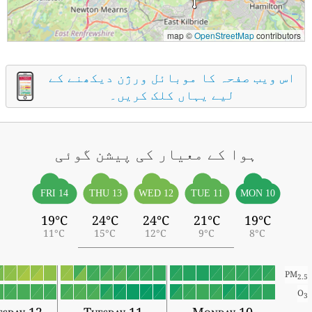
map ©
OpenStreetMap
contributors
اس ویب صفحہ کا موبائل ورژن دیکھنے کے
لیے یہاں کلک کریں۔
ہوا کے معیار کی پیشن گوئی
FRI 14
THU 13
WED 12
TUE 11
MON 10
19°C
24°C
24°C
21°C
19°C
11°C
15°C
12°C
9°C
8°C
PM
2.5
O
3
esday 12
Tuesday 11
Monday 10