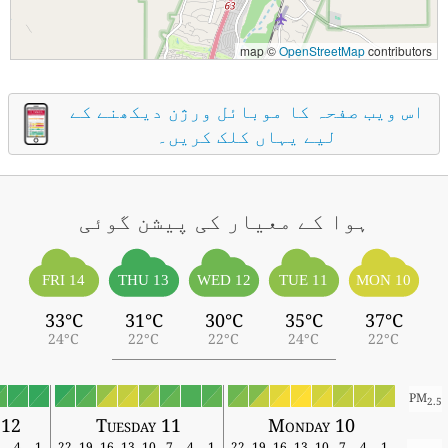
map ©
OpenStreetMap
contributors
اس ویب صفحہ کا موبائل ورژن دیکھنے کے
لیے یہاں کلک کریں۔
ہوا کے معیار کی پیشن گوئی
FRI 14
THU 13
WED 12
TUE 11
MON 10
33°C
31°C
30°C
35°C
37°C
24°C
22°C
22°C
24°C
22°C
PM
2.5
 12
Tuesday 11
Monday 10
7
4
1
22
19
16
13
10
7
4
1
22
19
16
13
10
7
4
1