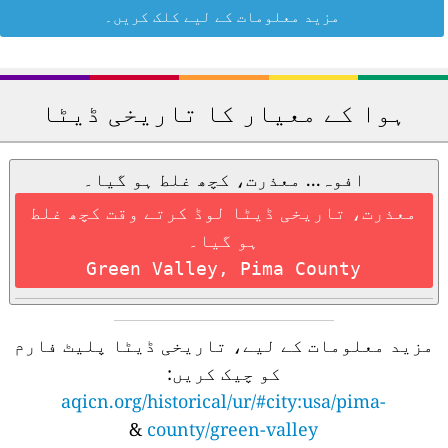
مزید معلومات کے لیے کلک کریں۔
ہوا کے معیار کا تاریخی ڈیٹا
افوہ... معذرت، کچھ غلط ہو گیا۔
معذرت، تاریخی ڈیٹا لوڈ کرتے وقت کچھ غلط
ہو گیا۔
Green Valley, Pima County
مزید معلومات کے لیے، تاریخی ڈیٹا پلیٹ فارم
کو چیک کریں:
aqicn.org/historical/ur/#city:usa/pima-
&
county/green-valley