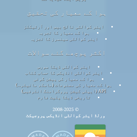
ہوا کے معیار کی تحقیق
ایئر کوالٹی نالج بیس اور آرٹیکلز
ہوا کے معیار کا تجربہ
ایئر کوالٹی سینسرز کا تجزیہ
اکثر پوچھے گئے سوالات
ایئر کوالٹی ڈیٹا سورس
ایئر کوالٹی انڈیکس کا حساب کتاب
ہوا کے معیار کی پیشن گوئی
ہوا کے معیار کی مصنوعات (ماسک، مانیٹر…)
API (ایپلی کیشن پروگرامنگ انٹرفیس)
تاریخی ڈیٹا پلیٹ فارم
© 2008-2025
ورلڈ ایئر کوالٹی انڈیکس پروجیکٹ