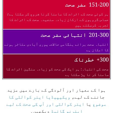
151-200
مضر صحت
ہر کوئی صحت کے اثرات کا سامنا کرنا شروع کر سکتا ہے؛
حساس گروہوں کے ارکان زیادہ سنجیدہ صحت کے اثرات کا
تجربہ کرسکتے ہیں
201-300
انتہائی مضر صحت
انتباہ صحت برائے ہنگامی حالات. پوری آبادی متاثر ہونے
کا امکان ہے
300+
خطرناک
صحت کی انتباہ: ہر ایک کی صحت کو زیادہ سنگین اثرات کا
سامنا کر نا پڑ سکتا ہے
ہوا کے معیار اور آلودگی کے بارے میں مزید
جاننے کے لیے،
ویکیپیڈیا ایئر کوالٹی کا
موضوع
یا
ایئر کوالٹی اور آپ کی صحت کے لیے
ایئرنو گائیڈ
دیکھیں۔