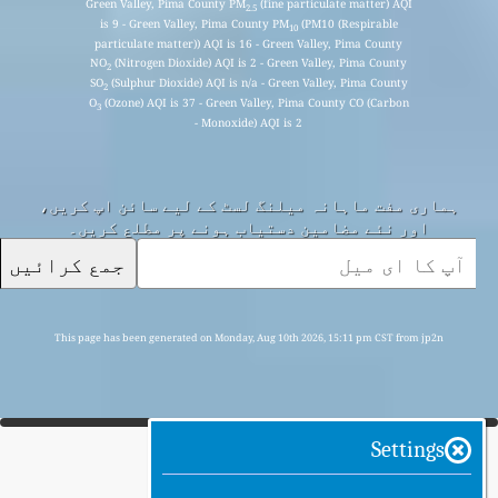
Green Valley, Pima County PM
(fine particulate matter) AQI
2.5
is 9 - Green Valley, Pima County PM
(PM10 (Respirable
10
particulate matter)) AQI is 16 - Green Valley, Pima County
NO
(Nitrogen Dioxide) AQI is 2 - Green Valley, Pima County
2
SO
(Sulphur Dioxide) AQI is n/a - Green Valley, Pima County
2
O
(Ozone) AQI is 37 - Green Valley, Pima County CO (Carbon
3
Monoxide) AQI is 2 -
ہماری مفت ماہانہ میلنگ لسٹ کے لیے سائن اپ کریں،
اور نئے مضامین دستیاب ہونے پر مطلع کریں۔
جمع کرائیں
This page has been generated on Monday, Aug 10th 2026, 15:11 pm CST from jp2n
Settings