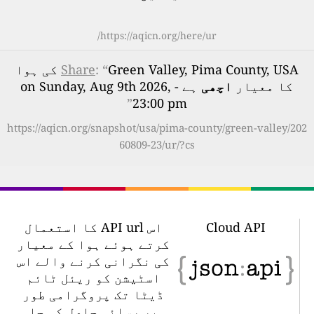
https://aqicn.org/here/ur/
: “
Share
Green Valley, Pima County, USA کی ہوا
کا معیار
اچھی
ہے - on Sunday, Aug 9th 2026,
”
23:00 pm
https://aqicn.org/snapshot/usa/pima-county/green-valley/202
60809-23/ur/?cs
Cloud API
اس API url کا استعمال
کرتے ہوئے ہوا کے معیار
کی نگرانی کرنے والے اس
اسٹیشن کو ریئل ٹائم
ڈیٹا تک پروگرامی طور
پر رسائی حاصل کی جا