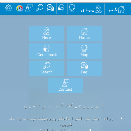
گھر
یہاں
Here
Home
Get a mask!
Map
Search
Faq
Contact
اس پروجیکٹ کے بارے میں
ورلڈ ایئر کوالٹی انڈیکس پروجیکٹ ٹیم سے رابطہ
کریں۔
پریس اینڈ میڈیا کٹ