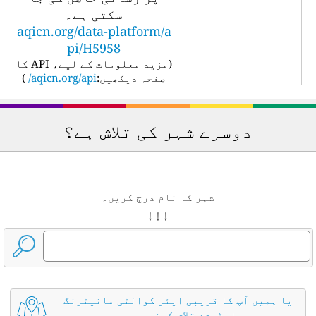
سکتی ہے۔
aqicn.org/data-platform/a
pi/H5958
(
مزید معلومات کے لیے، API کا
صفحہ دیکھیں:
aqicn.org/api/
)
دوسرے شہر کی تلاش ہے؟
شہر کا نام درج کریں۔
↓ ↓ ↓
یا ہمیں آپ کا قریبی ایئر کوالٹی مانیٹرنگ
اسٹیشن تلاش کرنے دیں۔