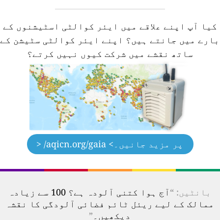
کیا آپ اپنے علاقے میں ایئر کوالٹی اسٹیشنوں کے
ارے میں جانتے ہیں؟
اپنے ایئر کوالٹی سٹیشن کے
ساتھ نقشے میں شرکت کیوں نہیں کرتے؟
پر مزید جانیں۔
> aqicn.org/gaia/ <
بانٹیں: “
آج ہوا کتنی آلودہ ہے؟ 100 سے زیادہ
ممالک کے لیے ریئل ٹائم فضائی آلودگی کا نقشہ
دیکھیں۔
”