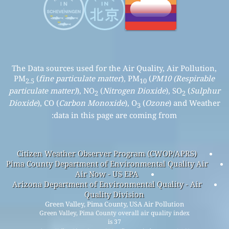
The Data sources used for the Air Quality, Air Pollution,
PM
(
fine particulate matter
), PM
(
PM10 (Respirable
2.5
10
particulate matter)
), NO
(
Nitrogen Dioxide
), SO
(
Sulphur
2
2
Dioxide
), CO (
Carbon Monoxide
), O
(
Ozone
) and Weather
3
data in this page are coming from:
Citizen Weather Observer Program (CWOP/APRS)
Pima County Department of Environmental Quality Air
Air Now - US EPA
Arizona Department of Environmental Quality - Air
Quality Division
Green Valley, Pima County, USA Air Pollution
Green Valley, Pima County overall air quality index
is 37