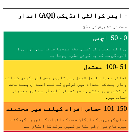
-
ایئر کوالٹی انڈیکس (AQI) اقدار
صحت کی تشویش کی سطح
0 - 50
اچھی
ہوا کے معیار کو تسلی بخش سمجھا جاتا ہے، اور ہوا
آلودگی سے کم یا کوئی خطرہ ہوتا ہے
51 -100
معتدل
فضائی معیار قابل قبول ہے؛ تاہم، بعض آلودگیوں کے لئے
وہاں بہت کم تعداد میں لوگوں کے لئے اعتدال پسند صحت
کی تشویش ہو سکتی ہے جو فضائی آلودگی سے غیر معمولی
حساس ہیں.
101-150
حساس افراد کیلئے غیر صحتمند
حساس گروپوں کے ارکان صحت کے اثرات کا تجربہ کرسکتے
ہیں. عام عوام کو متاثر نہیں ہونے کا امکان ہے.