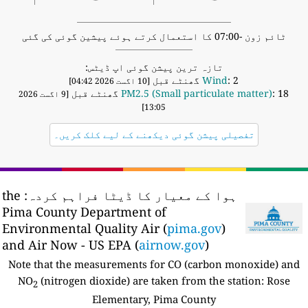
ٹائم زون -07:00 کا استعمال کرتے ہوئے پیشین گوئی کی گئی
تازہ ترین پیشن گوئی اپ ڈیٹس:
: 2 گھنٹے قبل
Wind
[10 اگست 2026 04:42]
: 18 گھنٹے قبل
PM2.5 (Small particulate matter)
[9 اگست 2026
13:05]
تفصیلی پیشن گوئی دیکھنے کے لیے کلک کریں۔
ہوا کے معیار کا ڈیٹا فراہم کردہ:
the
Pima County Department of
Environmental Quality Air (
pima.gov
)
and Air Now - US EPA (
airnow.gov
)
Note that the measurements for CO (carbon monoxide) and
NO
(nitrogen dioxide) are taken from the station:
Rose
2
Elementary, Pima County