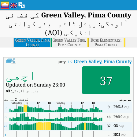
Green Valley, Pima County
کی فضائی
آلودگی: ریئل ٹائم ایئر کوالٹی
انڈیکس (AQI)
Green Valley, Pima
Green Valley Fire,
Rose Elementary,
County
Pima County
Pima County
Green Valley, Pima County
کا AQI
:
Green Valley, Pima County کا ریئل ٹائم ایئر کوالٹی انڈیکس (AQI)۔
اچھی
37
Updated on Sunday 23:00
بنیادی آلودگی:
o3
موجودہ
گزشتہ 2 دن
منٹ
زی
PM2.5
5
9
AQI
PM10
6
16
AQI
O3
22
37
AQI
NO2
1
-
AQI