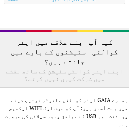
کیا آپ اپنے علاقے میں ایئر
کوالٹی اسٹیشنوں کے بارے میں
جانتے ہیں؟
اپنے ایئر کوالٹی سٹیشن کے ساتھ نقشے
میں شرکت کیوں نہیں کرتے؟
ہمارے GAIA ایئر کوالٹی مانیٹر ترتیب دینے
میں بہت آسان ہیں: آپ کو صرف ایک WIFI ایکسیس
پوائنٹ اور USB کے موافق پاور سپلائی کی ضرورت
ے۔