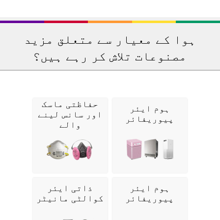
ہوا کے معیار سے متعلق مزید
مصنوعات تلاش کر رہے ہیں؟
حفاظتی ماسک
ہوم ایئر
اور سانس لینے
پیوریفائر
والے
ہوم ایئر
ذاتی ایئر
پیوریفائر
کوالٹی مانیٹر