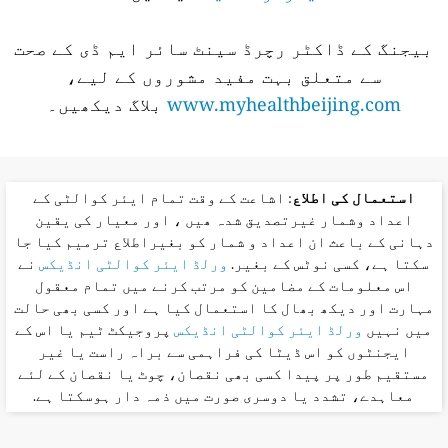
بیجنگ کے ڈاکٹر رچرڈ سینٹ سائر ایم ڈی کے صحت
سے متعلق بہت مفید مشوروں کے لیے،
www.myhealthbeijing.com
بلاگ دیکھیں۔
استعمال کی اطلاع
: اشاعت کے وقت تمام ایئر کوالٹی کے
اعداد وشمار غیرتصدیق شدہ ھیں ، اور معیار کی یقین
دہانی کے باعث ان اعداد و شمار کو بغیراطلاع ترمیم کیا جا
سکتا ہے، کسی نوٹس کے بغیر.
ورلڈ ایئر کوالٹی انڈیکس
نے
اس معلومات کے مضامین کو مرتب کرنے میں تمام معقول
مہارت اور دیکھ بھال کا استعمال کیا ہے اور کسی بھی حالت
میں نہیں
ورلڈ ایئر کوالٹی انڈیکس
پروجیکٹ ٹیم یا اس کے
ایجنٹوں کو اس ڈیٹا کی فراہمی سے براہ راست یا غیر
مستقیم طور پر پیدا کسی بھی نقصان، چوٹ یا نقصان کے لئے
معاہدے، تشدد یا دوسری صورت میں ذمہ دار ہوسکتا ہے.