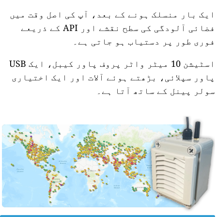
یک بار منسلک ہونے کے بعد، آپ کی اصل وقت میں
فضائی آلودگی کی سطح نقشے اور API کے ذریعے
وری طور پر دستیاب ہو جاتی ہے۔
اسٹیشن 10 میٹر واٹر پروف پاور کیبل، ایک USB
اور سپلائی، بڑھتے ہوئے آلات اور ایک اختیاری
ولر پینل کے ساتھ آتا ہے۔