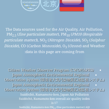
The Data sources used for the Air Quality, Air Pollution,
PM
(
fine particulate matter
), PM
(
PM10 (Respirable
2.5
10
particulate matter)
), NO
(
Nitrogen Dioxide
), SO
(
Sulphur
2
2
Dioxide
), CO (
Carbon Monoxide
), O
(
Ozone
) and Weather
3
data in this page are coming from:
Citizen Weather Observer Program (CWOP/APRS)
Japan Atmospheric Environmental Regional
Observation System (環境省大気汚染物質広域監視システム)
Japan Atmospheric Environmental Regional
Observation System (環境省大気汚染物質広域監視システム)
Suidōchō, Kumamoto-ken, Japan Air Pollution
Suidōchō, Kumamoto-ken overall air quality index
is 17
Suidōchō, Kumamoto-ken PM
(fine particulate matter) AQI
2.5