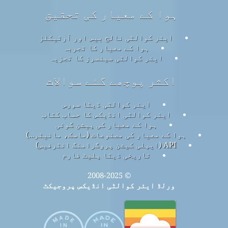
ہوا کے معیار کی تحقیق
ایئر کوالٹی نالج بیس اور آرٹیکلز
ہوا کے معیار کا تجربہ
ایئر کوالٹی سینسرز کا تجزیہ
اکثر پوچھے گئے سوالات
ایئر کوالٹی ڈیٹا سورس
ایئر کوالٹی انڈیکس کا حساب کتاب
ہوا کے معیار کی پیشن گوئی
ہوا کے معیار کی مصنوعات (ماسک، مانیٹر…)
API (ایپلی کیشن پروگرامنگ انٹرفیس)
تاریخی ڈیٹا پلیٹ فارم
© 2008-2025
ورلڈ ایئر کوالٹی انڈیکس پروجیکٹ