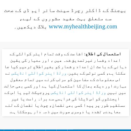
بیجنگ کے ڈاکٹر رچرڈ سینٹ سائر ایم ڈی کے صحت
سے متعلق بہت مفید مشوروں کے لیے،
www.myhealthbeijing.com
بلاگ دیکھیں۔
استعمال کی اطلاع
: اشاعت کے وقت تمام ایئر کوالٹی کے
اعداد وشمار غیرتصدیق شدہ ھیں ، اور معیار کی یقین
دہانی کے باعث ان اعداد و شمار کو بغیراطلاع ترمیم کیا جا
سکتا ہے، کسی نوٹس کے بغیر.
ورلڈ ایئر کوالٹی انڈیکس
نے
اس معلومات کے مضامین کو مرتب کرنے میں تمام معقول
مہارت اور دیکھ بھال کا استعمال کیا ہے اور کسی بھی حالت
میں نہیں
ورلڈ ایئر کوالٹی انڈیکس
پروجیکٹ ٹیم یا اس کے
ایجنٹوں کو اس ڈیٹا کی فراہمی سے براہ راست یا غیر
مستقیم طور پر پیدا کسی بھی نقصان، چوٹ یا نقصان کے لئے
معاہدے، تشدد یا دوسری صورت میں ذمہ دار ہوسکتا ہے.