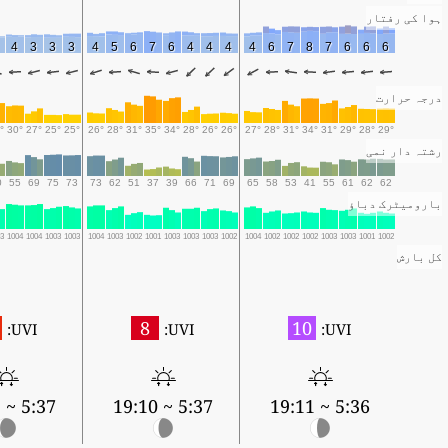
ہوا کی رفتار
3
4
3
3
3
4
5
6
7
6
4
4
4
4
6
7
8
7
6
6
6
درجہ حرارت
1°
30°
27°
25°
25°
26°
28°
31°
35°
34°
28°
26°
26°
27°
28°
31°
34°
31°
29°
28°
29°
رشتہ دار نمی
50
55
69
75
73
73
62
51
37
39
66
71
69
65
58
53
41
55
61
62
62
بارومیٹرک دباؤ
003
1004
1004
1003
1003
1004
1003
1002
1001
1003
1003
1003
1002
1004
1002
1002
1002
1003
1003
1001
1002
کل بارش
8
10
UVI:
UVI:
UVI:
5:37 ~ 19:09
5:37 ~ 19:10
5:36 ~ 19:11