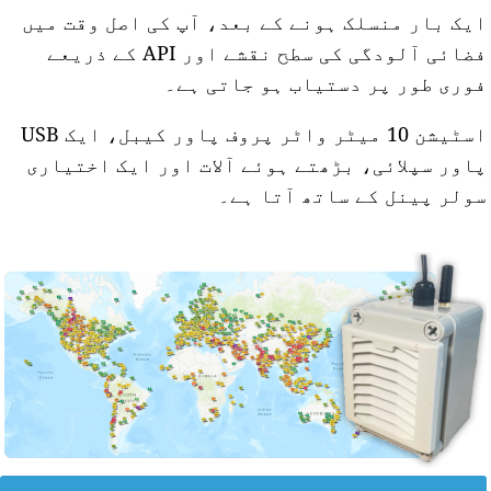
یک بار منسلک ہونے کے بعد، آپ کی اصل وقت میں
فضائی آلودگی کی سطح نقشے اور API کے ذریعے
وری طور پر دستیاب ہو جاتی ہے۔
اسٹیشن 10 میٹر واٹر پروف پاور کیبل، ایک USB
اور سپلائی، بڑھتے ہوئے آلات اور ایک اختیاری
ولر پینل کے ساتھ آتا ہے۔