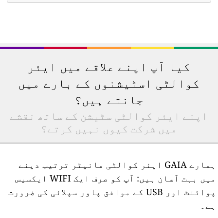
کیا آپ اپنے علاقے میں ایئر
کوالٹی اسٹیشنوں کے بارے میں
جانتے ہیں؟
اپنے ایئر کوالٹی سٹیشن کے ساتھ نقشے
میں شرکت کیوں نہیں کرتے؟
ہمارے GAIA ایئر کوالٹی مانیٹر ترتیب دینے
میں بہت آسان ہیں: آپ کو صرف ایک WIFI ایکسیس
پوائنٹ اور USB کے موافق پاور سپلائی کی ضرورت
ے۔