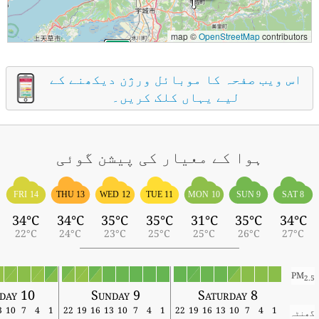
map ©
OpenStreetMap
contributors
اس ویب صفحہ کا موبائل ورژن دیکھنے کے
لیے یہاں کلک کریں۔
ہوا کے معیار کی پیشن گوئی
FRI 14
THU 13
WED 12
TUE 11
MON 10
SUN 9
SAT 8
34°C
34°C
35°C
35°C
31°C
35°C
34°C
22°C
24°C
23°C
25°C
25°C
26°C
27°C
PM
2.5
day 10
Sunday 9
Saturday 8
13
10
7
4
1
22
19
16
13
10
7
4
1
22
19
16
13
10
7
4
1
گھنٹہ