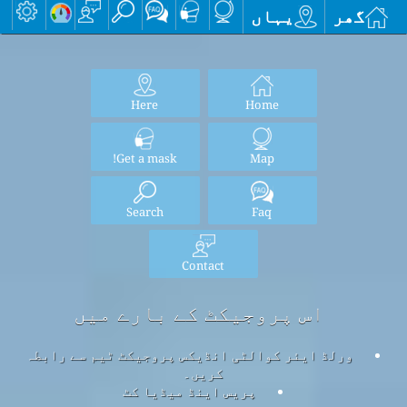
گھر
یہاں
Here
Home
Get a mask!
Map
Search
Faq
Contact
اس پروجیکٹ کے بارے میں
ورلڈ ایئر کوالٹی انڈیکس پروجیکٹ ٹیم سے رابطہ
کریں۔
پریس اینڈ میڈیا کٹ