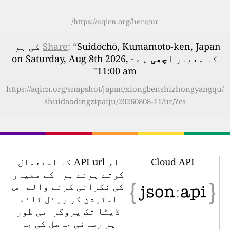
https://aqicn.org/here/ur/
: “
Share
Suidōchō, Kumamoto-ken, Japan کی ہوا
کا معیار
اچھی
ہے - on Saturday, Aug 8th 2026,
”
11:00 am
https://aqicn.org/snapshot/japan/xiongbenshizhongyangqu/
shuidaodingzipaiju/20260808-11/ur/?cs
Cloud API
اس API url کا استعمال
کرتے ہوئے ہوا کے معیار
کی نگرانی کرنے والے اس
اسٹیشن کو ریئل ٹائم
ڈیٹا تک پروگرامی طور
پر رسائی حاصل کی جا