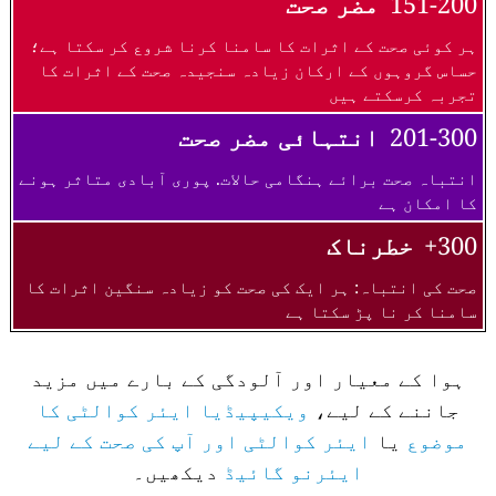
151-200
مضر صحت
ہر کوئی صحت کے اثرات کا سامنا کرنا شروع کر سکتا ہے؛
حساس گروہوں کے ارکان زیادہ سنجیدہ صحت کے اثرات کا
تجربہ کرسکتے ہیں
201-300
انتہائی مضر صحت
انتباہ صحت برائے ہنگامی حالات. پوری آبادی متاثر ہونے
کا امکان ہے
300+
خطرناک
صحت کی انتباہ: ہر ایک کی صحت کو زیادہ سنگین اثرات کا
سامنا کر نا پڑ سکتا ہے
ہوا کے معیار اور آلودگی کے بارے میں مزید
جاننے کے لیے،
ویکیپیڈیا ایئر کوالٹی کا
موضوع
یا
ایئر کوالٹی اور آپ کی صحت کے لیے
ایئرنو گائیڈ
دیکھیں۔