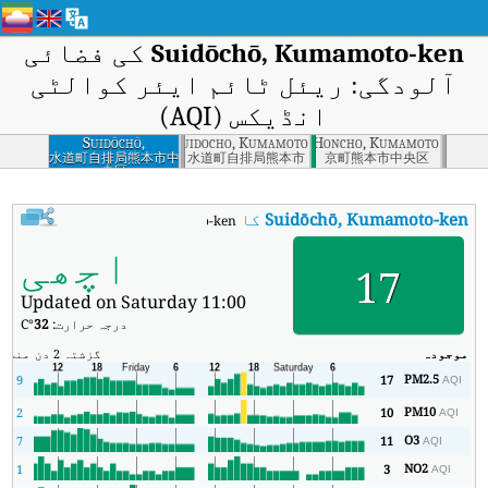
Suidōchō, Kumamoto-ken
کی فضائی
آلودگی: ریئل ٹائم ایئر کوالٹی
انڈیکس (AQI)
Suidōchō,
Suidocho, Kumamoto
Kyomachi Honcho, Kumamoto
Kumamoto-ken
水道町自排局熊本市中
水道町自排局熊本市
京町熊本市中央区
央区
Suidōchō, Kumamoto-ken
کا AQI
:
Suidōchō, Kumamoto-ken کا ریئل ٹائم ایئر کوالٹی انڈیکس (AQI)۔
اچھی
17
Updated on Saturday 11:00
درجہ حرارت:
32
°C
موجودہ
گزشتہ 2 دن
منٹ
زی
PM2.5
9
17
AQI
PM10
2
10
AQI
O3
7
11
AQI
NO2
1
3
AQI