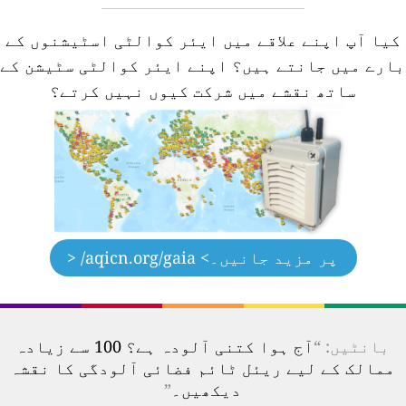
کیا آپ اپنے علاقے میں ایئر کوالٹی اسٹیشنوں کے
ارے میں جانتے ہیں؟
اپنے ایئر کوالٹی سٹیشن کے
ساتھ نقشے میں شرکت کیوں نہیں کرتے؟
پر مزید جانیں۔
> aqicn.org/gaia/ <
بانٹیں: “
آج ہوا کتنی آلودہ ہے؟ 100 سے زیادہ
ممالک کے لیے ریئل ٹائم فضائی آلودگی کا نقشہ
دیکھیں۔
”