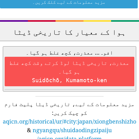
مزید معلومات کے لیے کلک کریں۔
ہوا کے معیار کا تاریخی ڈیٹا
افوہ... معذرت، کچھ غلط ہو گیا۔
معذرت، تاریخی ڈیٹا لوڈ کرتے وقت کچھ غلط
ہو گیا۔
Suidōchō, Kumamoto-ken
مزید معلومات کے لیے، تاریخی ڈیٹا پلیٹ فارم
کو چیک کریں:
aqicn.org/historical/ur/#city:japan/xiongbenshizho
&
ngyangqu/shuidaodingzipaiju
aqicn.org/data-platform/