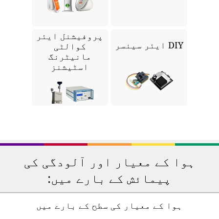
پروفیشنل ایئر
DIY ایئر سینسر
کوالٹی
مانیٹرنگ
اسٹیشنز
ہوا کے معیار اور آلودگی کی
پیمائش کے بارے میں:
ہوا کے معیار کی سطح کے بارے میں