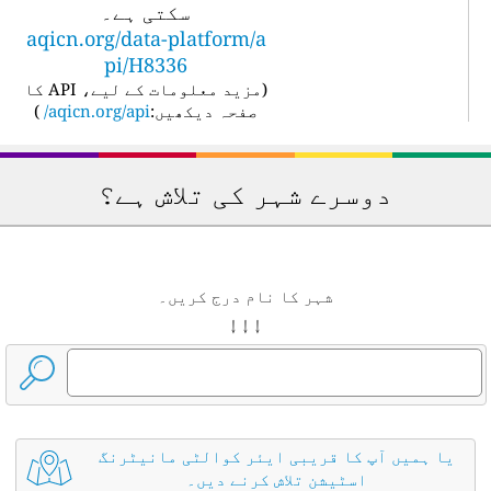
سکتی ہے۔
aqicn.org/data-platform/a
pi/H8336
(
مزید معلومات کے لیے، API کا
صفحہ دیکھیں:
aqicn.org/api/
)
دوسرے شہر کی تلاش ہے؟
شہر کا نام درج کریں۔
↓ ↓ ↓
یا ہمیں آپ کا قریبی ایئر کوالٹی مانیٹرنگ
اسٹیشن تلاش کرنے دیں۔