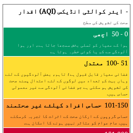
-
ایئر کوالٹی انڈیکس (AQI) اقدار
صحت کی تشویش کی سطح
0 - 50
اچھی
ہوا کے معیار کو تسلی بخش سمجھا جاتا ہے، اور ہوا
آلودگی سے کم یا کوئی خطرہ ہوتا ہے
51 -100
معتدل
فضائی معیار قابل قبول ہے؛ تاہم، بعض آلودگیوں کے لئے
وہاں بہت کم تعداد میں لوگوں کے لئے اعتدال پسند صحت
کی تشویش ہو سکتی ہے جو فضائی آلودگی سے غیر معمولی
حساس ہیں.
101-150
حساس افراد کیلئے غیر صحتمند
حساس گروپوں کے ارکان صحت کے اثرات کا تجربہ کرسکتے
ہیں. عام عوام کو متاثر نہیں ہونے کا امکان ہے.