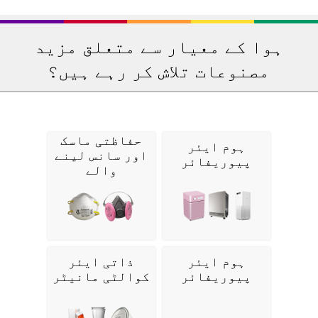
ہوا کے معیار سے متعلق مزید
مصنوعات تلاش کر رہے ہیں؟
حفاظتی ماسک
ہوم ایئر
اور سانس لینے
پیوریفائر
والے
ہوم ایئر
ذاتی ایئر
پیوریفائر
کوالٹی مانیٹر