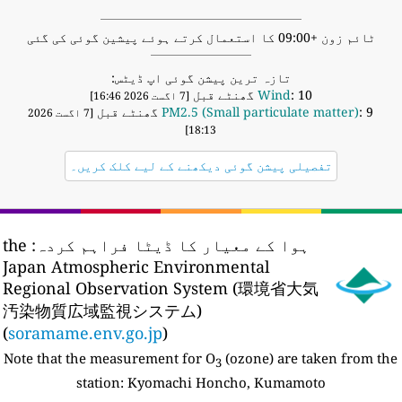
ٹائم زون +09:00 کا استعمال کرتے ہوئے پیشین گوئی کی گئی
تازہ ترین پیشن گوئی اپ ڈیٹس:
: 10 گھنٹے قبل
Wind
[7 اگست 2026 16:46]
: 9 گھنٹے قبل
PM2.5 (Small particulate matter)
[7 اگست 2026
18:13]
تفصیلی پیشن گوئی دیکھنے کے لیے کلک کریں۔
ہوا کے معیار کا ڈیٹا فراہم کردہ:
the
Japan Atmospheric Environmental
Regional Observation System (環境省大気
汚染物質広域監視システム)
(
soramame.env.go.jp
)
Note that the measurement for O
(ozone) are taken from th
3
station:
Kyomachi Honcho, Kumamoto