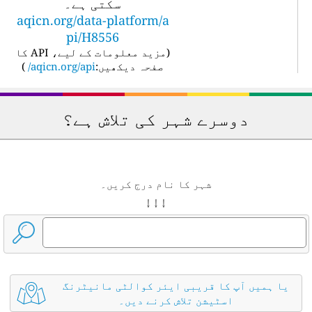
سکتی ہے۔
aqicn.org/data-platform/a
pi/H8556
(
مزید معلومات کے لیے، API کا
صفحہ دیکھیں:
aqicn.org/api/
)
دوسرے شہر کی تلاش ہے؟
شہر کا نام درج کریں۔
↓ ↓ ↓
یا ہمیں آپ کا قریبی ایئر کوالٹی مانیٹرنگ
اسٹیشن تلاش کرنے دیں۔