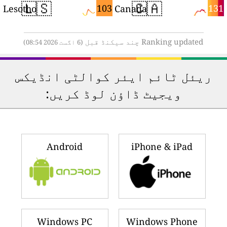
🇱🇸
🇨🇦
0
103
131
Lesotho
Canada
Ranking updated چند سیکنڈ قبل
(6 اگست 2026 08:54)
ریئل ٹائم ایئر کوالٹی انڈیکس
ویجیٹ ڈاؤن لوڈ کریں:
Android
iPhone & iPad
Windows PC
Windows Phone