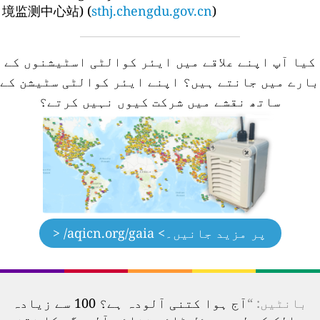
境监测中心站) (
sthj.chengdu.gov.cn
)
کیا آپ اپنے علاقے میں ایئر کوالٹی اسٹیشنوں کے
ارے میں جانتے ہیں؟
اپنے ایئر کوالٹی سٹیشن کے
ساتھ نقشے میں شرکت کیوں نہیں کرتے؟
پر مزید جانیں۔
> aqicn.org/gaia/ <
بانٹیں: “
آج ہوا کتنی آلودہ ہے؟ 100 سے زیادہ