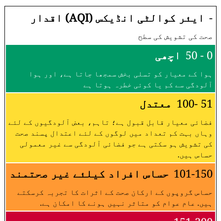
-
ایئر کوالٹی انڈیکس (AQI) اقدار
صحت کی تشویش کی سطح
0 - 50
اچھی
ہوا کے معیار کو تسلی بخش سمجھا جاتا ہے، اور ہوا
آلودگی سے کم یا کوئی خطرہ ہوتا ہے
51 -100
معتدل
فضائی معیار قابل قبول ہے؛ تاہم، بعض آلودگیوں کے لئے
وہاں بہت کم تعداد میں لوگوں کے لئے اعتدال پسند صحت
کی تشویش ہو سکتی ہے جو فضائی آلودگی سے غیر معمولی
حساس ہیں.
101-150
حساس افراد کیلئے غیر صحتمند
حساس گروپوں کے ارکان صحت کے اثرات کا تجربہ کرسکتے
ہیں. عام عوام کو متاثر نہیں ہونے کا امکان ہے.