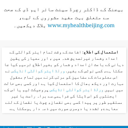
بیجنگ کے ڈاکٹر رچرڈ سینٹ سائر ایم ڈی کے صحت
سے متعلق بہت مفید مشوروں کے لیے،
www.myhealthbeijing.com
بلاگ دیکھیں۔
استعمال کی اطلاع
: اشاعت کے وقت تمام ایئر کوالٹی کے
اعداد وشمار غیرتصدیق شدہ ھیں ، اور معیار کی یقین
دہانی کے باعث ان اعداد و شمار کو بغیراطلاع ترمیم کیا جا
سکتا ہے، کسی نوٹس کے بغیر.
ورلڈ ایئر کوالٹی انڈیکس
نے
اس معلومات کے مضامین کو مرتب کرنے میں تمام معقول
مہارت اور دیکھ بھال کا استعمال کیا ہے اور کسی بھی حالت
میں نہیں
ورلڈ ایئر کوالٹی انڈیکس
پروجیکٹ ٹیم یا اس کے
ایجنٹوں کو اس ڈیٹا کی فراہمی سے براہ راست یا غیر
مستقیم طور پر پیدا کسی بھی نقصان، چوٹ یا نقصان کے لئے
معاہدے، تشدد یا دوسری صورت میں ذمہ دار ہوسکتا ہے.