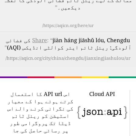
ممالک کے لیے ریئل ٹائم فضائی آلودگی کا نقشہ
دیکھیں۔
”
https://aqicn.org/here/ur/
: “
Share
jiàn háng jiāshǔ lóu, Chengdu کی فضائی
آلودگی: ریئل ٹائم ایئر کوالٹی انڈیکس (AQI)
”
https://aqicn.org/city/china/chengdu/jianxingjiashulou/ur/
Cloud API
اس API url کا استعمال
کرتے ہوئے ہوا کے معیار
کی نگرانی کرنے والے اس
اسٹیشن کو ریئل ٹائم
ڈیٹا تک پروگرامی طور
پر رسائی حاصل کی جا