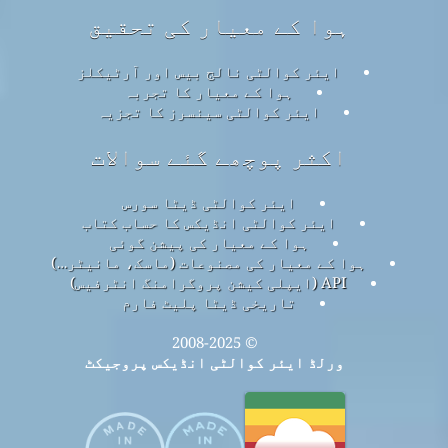
ہوا کے معیار کی تحقیق
ایئر کوالٹی نالج بیس اور آرٹیکلز
ہوا کے معیار کا تجربہ
ایئر کوالٹی سینسرز کا تجزیہ
اکثر پوچھے گئے سوالات
ایئر کوالٹی ڈیٹا سورس
ایئر کوالٹی انڈیکس کا حساب کتاب
ہوا کے معیار کی پیشن گوئی
ہوا کے معیار کی مصنوعات (ماسک، مانیٹر…)
API (ایپلی کیشن پروگرامنگ انٹرفیس)
تاریخی ڈیٹا پلیٹ فارم
© 2008-2025
ورلڈ ایئر کوالٹی انڈیکس پروجیکٹ