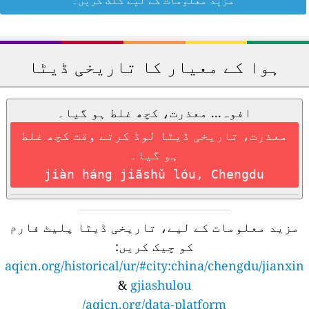
مزید معلومات کے لیے کلک کریں۔
ہوا کے معیار کا تاریخی ڈیٹا
افوہ... معذرت، کچھ غلط ہو گیا۔
معذرت، تاریخی ڈیٹا لوڈ کرتے وقت کچھ غلط
ہو گیا۔
jiàn háng jiāshǔ lóu, Chengdu
مزید معلومات کے لیے، تاریخی ڈیٹا پلیٹ فارم
کو چیک کریں:
aqicn.org/historical/ur/#city:china/chengdu/jianxin
&
gjiashulou
aqicn.org/data-platform/