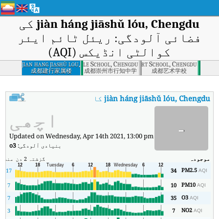
jiàn háng jiāshǔ lóu, Chengdu
کی
فضائی آلودگی: ریئل ٹائم ایئر
کوالٹی انڈیکس (AQI)
Chong City Xingzhi Middle School, Chengdu
jian hang jiashǔ lou,
Art School, Chengdu
Chengdu
成都建行家属楼
成都崇州市行知中学
成都艺术学校
jiàn háng jiāshǔ lóu, Chengdu
کا AQI
:
jiàn háng jiāshǔ lóu, Chengdu کا ریئل ٹائم ایئر کوالٹی انڈیکس (AQI)۔
اچھی
-
Updated on Wednesday, Apr 14th 2021, 13:00 pm
بنیادی آلودگی:
o3
موجودہ
گزشتہ 2 دن
منٹ
زی
PM2.5
2
17
34
AQI
PM10
7
10
AQI
O3
7
35
AQI
NO2
3
7
AQI