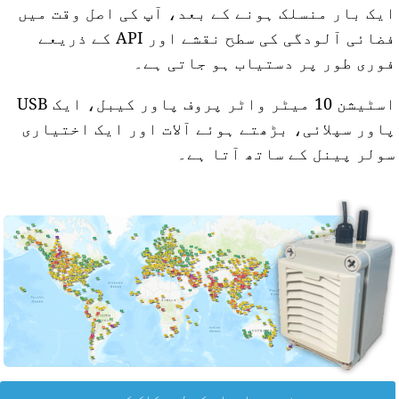
یک بار منسلک ہونے کے بعد، آپ کی اصل وقت میں
فضائی آلودگی کی سطح نقشے اور API کے ذریعے
وری طور پر دستیاب ہو جاتی ہے۔
اسٹیشن 10 میٹر واٹر پروف پاور کیبل، ایک USB
اور سپلائی، بڑھتے ہوئے آلات اور ایک اختیاری
ولر پینل کے ساتھ آتا ہے۔