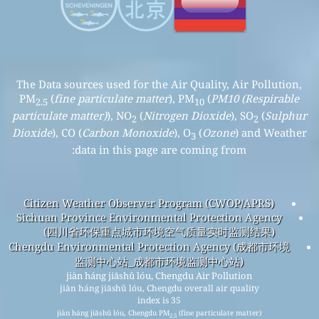
The Data sources used for the Air Quality, Air Pollution,
PM
(
fine particulate matter
), PM
(
PM10 (Respirable
2.5
10
particulate matter)
), NO
(
Nitrogen Dioxide
), SO
(
Sulphur
2
2
Dioxide
), CO (
Carbon Monoxide
), O
(
Ozone
) and Weather
3
data in this page are coming from:
Citizen Weather Observer Program (CWOP/APRS)
Sichuan Province Environmental Protection Agency
(四川省环保重点城市环境空气质量实时监测结果)
Chengdu Environmental Protection Agency (成都市环境
监测中心站_成都市环境监测中心站)
jiàn háng jiāshǔ lóu, Chengdu Air Pollution
jiàn háng jiāshǔ lóu, Chengdu overall air quality
index is 35
jiàn háng jiāshǔ lóu, Chengdu PM
(fine particulate matter)
2.5