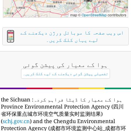
map ©
OpenStreetMap
contributors
اس ویب صفحہ کا موبائل ورژن دیکھنے کے
لیے یہاں کلک کریں۔
ہوا کے معیار کی پیشن گوئی
تفصیلی پیشن گوئی دیکھنے کے لیے کلک کریں۔
ہوا کے معیار کا ڈیٹا فراہم کردہ:
the Sichuan
Province Environmental Protection Agency (四川
省环保重点城市环境空气质量实时监测结果)
(
schj.gov.cn
) and the Chengdu Environmental
Protection Agency (成都市环境监测中心站_成都市环