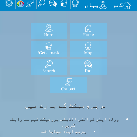
گھر
یہاں
Here
Home
Get a mask!
Map
Search
Faq
Contact
اس پروجیکٹ کے بارے میں
ورلڈ ایئر کوالٹی انڈیکس پروجیکٹ ٹیم سے رابطہ
کریں۔
پریس اینڈ میڈیا کٹ