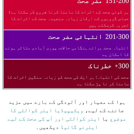
151-200
مضر صحت
ہر کوئی صحت کے اثرات کا سامنا کرنا شروع کر سکتا ہے؛
حساس گروہوں کے ارکان زیادہ سنجیدہ صحت کے اثرات کا
تجربہ کرسکتے ہیں
201-300
انتہائی مضر صحت
انتباہ صحت برائے ہنگامی حالات. پوری آبادی متاثر ہونے
کا امکان ہے
300+
خطرناک
صحت کی انتباہ: ہر ایک کی صحت کو زیادہ سنگین اثرات کا
سامنا کر نا پڑ سکتا ہے
ہوا کے معیار اور آلودگی کے بارے میں مزید
جاننے کے لیے،
ویکیپیڈیا ایئر کوالٹی کا
موضوع
یا
ایئر کوالٹی اور آپ کی صحت کے لیے
ایئرنو گائیڈ
دیکھیں۔