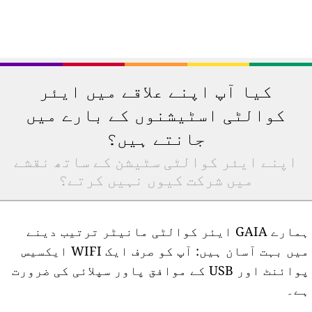
کیا آپ اپنے علاقے میں ایئر
کوالٹی اسٹیشنوں کے بارے میں
جانتے ہیں؟
اپنے ایئر کوالٹی سٹیشن کے ساتھ نقشے
میں شرکت کیوں نہیں کرتے؟
ہمارے GAIA ایئر کوالٹی مانیٹر ترتیب دینے
میں بہت آسان ہیں: آپ کو صرف ایک WIFI ایکسیس
پوائنٹ اور USB کے موافق پاور سپلائی کی ضرورت
ے۔