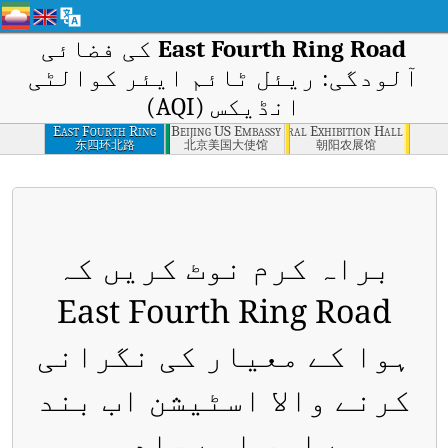
East Fourth Ring Road
کی فضائی
آلودگی: ریئل ٹائم ایئر کوالٹی
انڈیکس (AQI)
East Fourth Ring
Chaoyang Agricultural Exhibition Hall
Beijing US Embassy
Road
东四环北路
北京美国大使馆
朝阳农展馆
براہ کرم نوٹ کریں کہ
East Fourth Ring Road
ہوا کے معیار کی نگرانی
کرنے والا اسٹیشن اب بند
ہے اور اسے جلد ہی