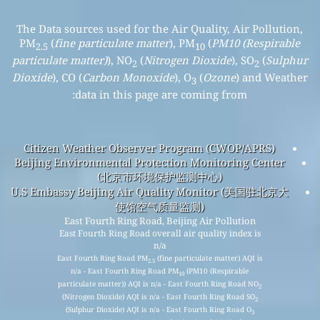
The Data sources used for the Air Quality, Air Pollution,
PM
(
fine particulate matter
), PM
(
PM10 (Respirable
2.5
10
particulate matter)
), NO
(
Nitrogen Dioxide
), SO
(
Sulphur
2
2
Dioxide
), CO (
Carbon Monoxide
), O
(
Ozone
) and Weather
3
data in this page are coming from:
Citizen Weather Observer Program (CWOP/APRS)
Beijing Environmental Protection Monitoring Center
(北京市环境保护监测中心)
U.S Embassy Beijing Air Quality Monitor (美国驻北京大
使馆空气质量监测)
East Fourth Ring Road, Beijing Air Pollution
East Fourth Ring Road overall air quality index is
n/a
East Fourth Ring Road PM
(fine particulate matter) AQI is
2.5
n/a - East Fourth Ring Road PM
(PM10 (Respirable
10
particulate matter)) AQI is n/a - East Fourth Ring Road NO
2
(Nitrogen Dioxide) AQI is n/a - East Fourth Ring Road SO
2
(Sulphur Dioxide) AQI is n/a - East Fourth Ring Road O
3