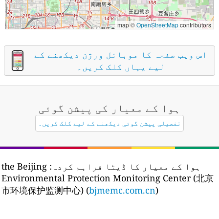
map ©
OpenStreetMap
contributors
اس ویب صفحہ کا موبائل ورژن دیکھنے کے
لیے یہاں کلک کریں۔
ہوا کے معیار کی پیشن گوئی
تفصیلی پیشن گوئی دیکھنے کے لیے کلک کریں۔
ہوا کے معیار کا ڈیٹا فراہم کردہ:
the Beijing
Environmental Protection Monitoring Center (北京
市环境保护监测中心) (
bjmemc.com.cn
)