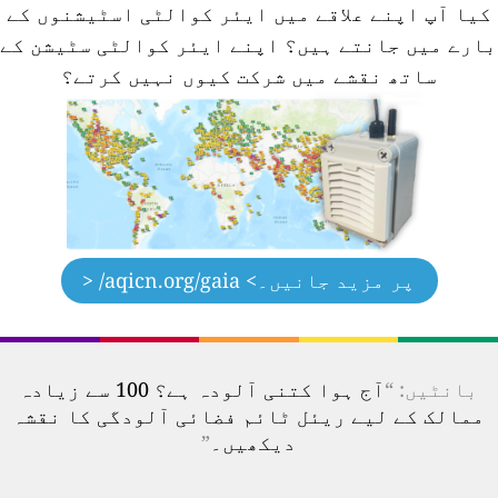
کیا آپ اپنے علاقے میں ایئر کوالٹی اسٹیشنوں کے
ارے میں جانتے ہیں؟
اپنے ایئر کوالٹی سٹیشن کے
ساتھ نقشے میں شرکت کیوں نہیں کرتے؟
پر مزید جانیں۔
> aqicn.org/gaia/ <
بانٹیں: “
آج ہوا کتنی آلودہ ہے؟ 100 سے زیادہ
ممالک کے لیے ریئل ٹائم فضائی آلودگی کا نقشہ
دیکھیں۔
”