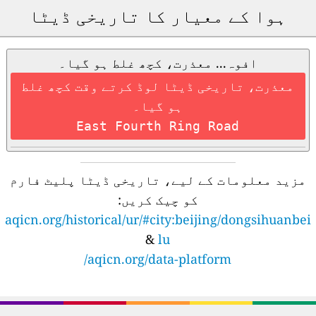
ہوا کے معیار کا تاریخی ڈیٹا
افوہ... معذرت، کچھ غلط ہو گیا۔
معذرت، تاریخی ڈیٹا لوڈ کرتے وقت کچھ غلط
ہو گیا۔
East Fourth Ring Road
مزید معلومات کے لیے، تاریخی ڈیٹا پلیٹ فارم
کو چیک کریں:
aqicn.org/historical/ur/#city:beijing/dongsihuanbei
&
lu
aqicn.org/data-platform/