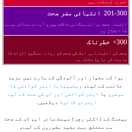
تجربہ کرسکتے ہیں
201-300
انتہائی مضر صحت
انتباہ صحت برائے ہنگامی حالات. پوری آبادی متاثر ہونے
کا امکان ہے
300+
خطرناک
صحت کی انتباہ: ہر ایک کی صحت کو زیادہ سنگین اثرات کا
سامنا کر نا پڑ سکتا ہے
ہوا کے معیار اور آلودگی کے بارے میں مزید
جاننے کے لیے،
ویکیپیڈیا ایئر کوالٹی کا
موضوع
یا
ایئر کوالٹی اور آپ کی صحت کے لیے
ایئرنو گائیڈ
دیکھیں۔
بیجنگ کے ڈاکٹر رچرڈ سینٹ سائر ایم ڈی کے صحت
سے متعلق بہت مفید مشوروں کے لیے،