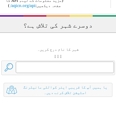
(
مزید معلومات کے لیے، API کا
صفحہ دیکھیں:
aqicn.org/api/
)
دوسرے شہر کی تلاش ہے؟
شہر کا نام درج کریں۔
↓ ↓ ↓
یا ہمیں آپ کا قریبی ایئر کوالٹی مانیٹرنگ
اسٹیشن تلاش کرنے دیں۔