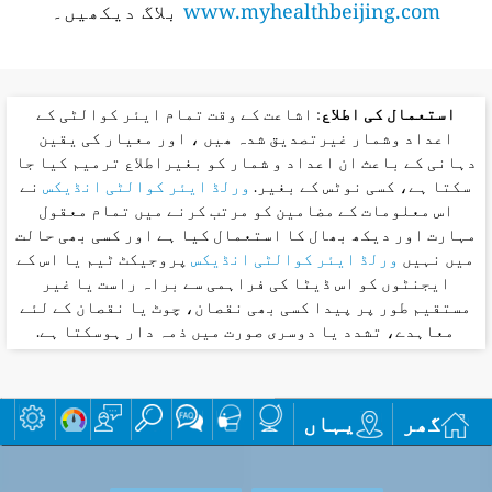
www.myhealthbeijing.com
بلاگ دیکھیں۔
استعمال کی اطلاع
: اشاعت کے وقت تمام ایئر کوالٹی کے
اعداد وشمار غیرتصدیق شدہ ھیں ، اور معیار کی یقین
دہانی کے باعث ان اعداد و شمار کو بغیراطلاع ترمیم کیا جا
سکتا ہے، کسی نوٹس کے بغیر.
ورلڈ ایئر کوالٹی انڈیکس
نے
اس معلومات کے مضامین کو مرتب کرنے میں تمام معقول
مہارت اور دیکھ بھال کا استعمال کیا ہے اور کسی بھی حالت
میں نہیں
ورلڈ ایئر کوالٹی انڈیکس
پروجیکٹ ٹیم یا اس کے
ایجنٹوں کو اس ڈیٹا کی فراہمی سے براہ راست یا غیر
مستقیم طور پر پیدا کسی بھی نقصان، چوٹ یا نقصان کے لئے
معاہدے، تشدد یا دوسری صورت میں ذمہ دار ہوسکتا ہے.
گھر
یہاں