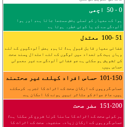
0 - 50
اچھی
ہوا کے معیار کو تسلی بخش سمجھا جاتا ہے، اور ہوا
آلودگی سے کم یا کوئی خطرہ ہوتا ہے
51 -100
معتدل
فضائی معیار قابل قبول ہے؛ تاہم، بعض آلودگیوں کے لئے
وہاں بہت کم تعداد میں لوگوں کے لئے اعتدال پسند صحت
کی تشویش ہو سکتی ہے جو فضائی آلودگی سے غیر معمولی
حساس ہیں.
101-150
حساس افراد کیلئے غیر صحتمند
حساس گروپوں کے ارکان صحت کے اثرات کا تجربہ کرسکتے
ہیں. عام عوام کو متاثر نہیں ہونے کا امکان ہے.
151-200
مضر صحت
ہر کوئی صحت کے اثرات کا سامنا کرنا شروع کر سکتا ہے؛
حساس گروہوں کے ارکان زیادہ سنجیدہ صحت کے اثرات کا