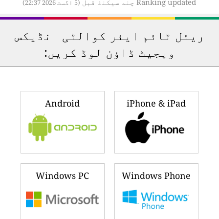
Ranking updated چند سیکنڈ قبل
(5 اگست 2026 22:37)
ریئل ٹائم ایئر کوالٹی انڈیکس
ویجیٹ ڈاؤن لوڈ کریں:
Android
iPhone & iPad
Windows PC
Windows Phone