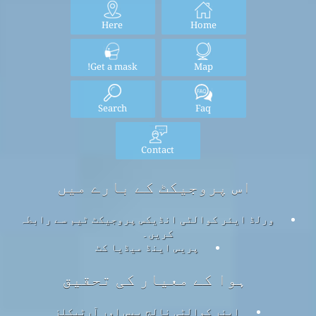
Here
Home
Get a mask!
Map
Search
Faq
Contact
اس پروجیکٹ کے بارے میں
ورلڈ ایئر کوالٹی انڈیکس پروجیکٹ ٹیم سے رابطہ
کریں۔
پریس اینڈ میڈیا کٹ
ہوا کے معیار کی تحقیق
ایئر کوالٹی نالج بیس اور آرٹیکلز