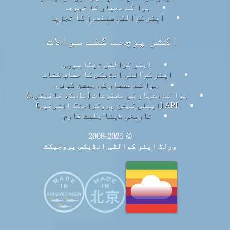
ہوا کے معیار کا تجربہ
ایئر کوالٹی سینسرز کا تجزیہ
اکثر پوچھے گئے سوالات
ایئر کوالٹی ڈیٹا سورس
ایئر کوالٹی انڈیکس کا حساب کتاب
ہوا کے معیار کی پیشن گوئی
ہوا کے معیار کی مصنوعات (ماسک، مانیٹر…)
API (ایپلی کیشن پروگرامنگ انٹرفیس)
تاریخی ڈیٹا پلیٹ فارم
© 2008-2025
ورلڈ ایئر کوالٹی انڈیکس پروجیکٹ