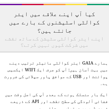
کیا آپ اپنے علاقے میں ایئر
کوالٹی اسٹیشنوں کے بارے میں
جانتے ہیں؟
اپنے ایئر کوالٹی سٹیشن کے ساتھ نقشے
میں شرکت کیوں نہیں کرتے؟
ہمارے GAIA ایئر کوالٹی مانیٹر ترتیب دینے
میں بہت آسان ہیں: آپ کو صرف ایک WIFI ایکسیس
پوائنٹ اور USB کے موافق پاور سپلائی کی ضرورت
ے۔
یک بار منسلک ہونے کے بعد، آپ کی اصل وقت میں
فضائی آلودگی کی سطح نقشے اور API کے ذریعے
وری طور پر دستیاب ہو جاتی ہے۔