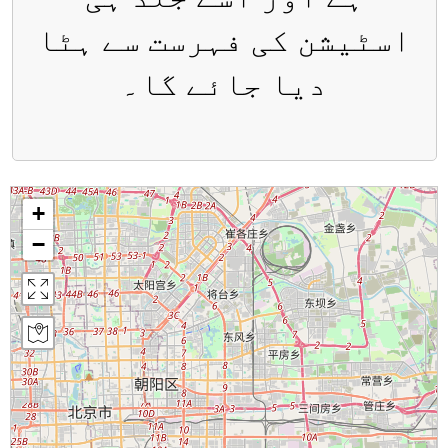
اسٹیشن کی فہرست سے ہٹا
دیا جائے گا۔
+
−