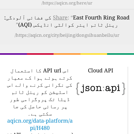
https://aqicn.org/here/ur/
: “
Share
East Fourth Ring Road کی فضائی آلودگی:
ریئل ٹائم ایئر کوالٹی انڈیکس (AQI)
”
https://aqicn.org/city/beijing/dongsihuanbeilu/ur/
Cloud API
اس API url کا استعمال
کرتے ہوئے ہوا کے معیار
کی نگرانی کرنے والے اس
اسٹیشن کو ریئل ٹائم
ڈیٹا تک پروگرامی طور
پر رسائی حاصل کی جا
سکتی ہے۔
aqicn.org/data-platform/a
pi/H480