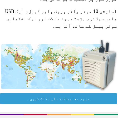
اسٹیشن 10 میٹر واٹر پروف پاور کیبل، ایک USB
اور سپلائی، بڑھتے ہوئے آلات اور ایک اختیاری
ولر پینل کے ساتھ آتا ہے۔
مزید معلومات کے لیے کلک کریں۔