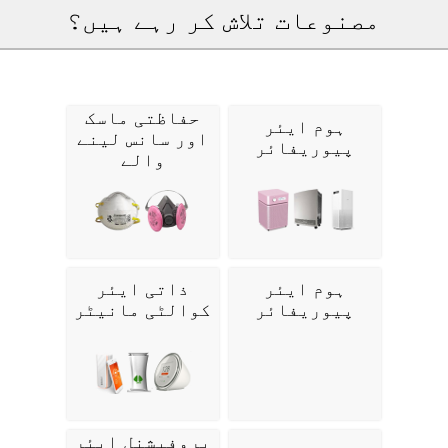
مصنوعات تلاش کر رہے ہیں؟
حفاظتی ماسک
ہوم ایئر
اور سانس لینے
پیوریفائر
والے
ہوم ایئر
ذاتی ایئر
پیوریفائر
کوالٹی مانیٹر
پروفیشنل ایئر