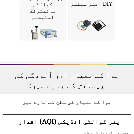
DIY ایئر سینسر
کوالٹی
مانیٹرنگ
اسٹیشنز
ہوا کے معیار اور آلودگی کی
پیمائش کے بارے میں:
ہوا کے معیار کی سطح کے بارے میں
-
ایئر کوالٹی انڈیکس (AQI) اقدار
صحت کی تشویش کی سطح