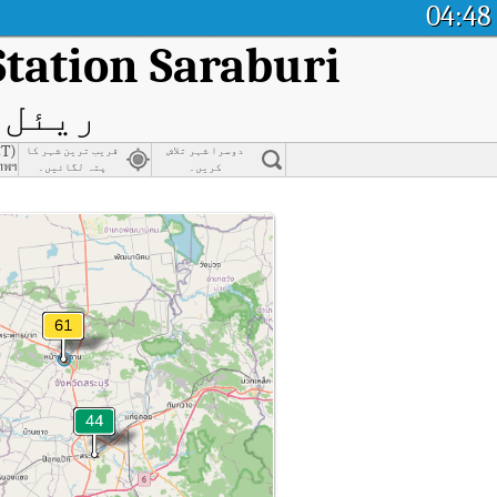
04:48
Station Saraburi
ریئل ٹ
CT)
دوسرا شہر تلاش
قریب ترین شہر کا
เทพฯ
کریں۔
پتہ لگائیں۔