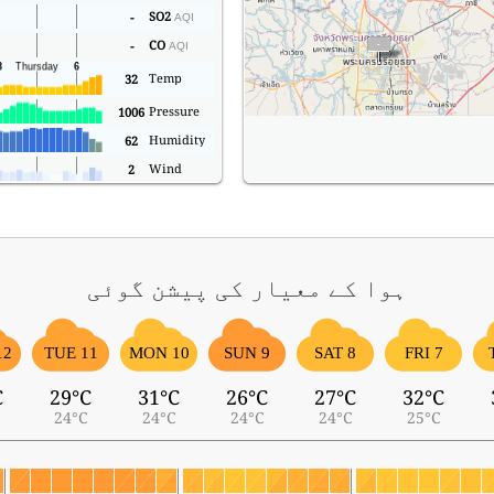
SO2
-
AQI
CO
-
AQI
Temp
32
Pressure
1006
Humidity
62
Wind
2
ہوا کے معیار کی پیشن گوئی
12
TUE 11
MON 10
SUN 9
SAT 8
FRI 7
C
29°C
31°C
26°C
27°C
32°C
24°C
24°C
24°C
24°C
25°C