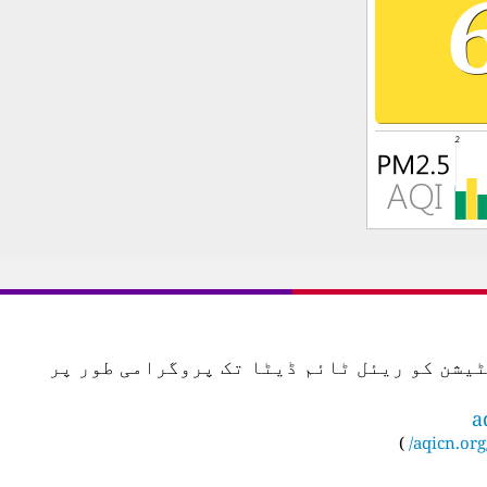
س اسٹیشن کو ریئل ٹائم ڈیٹا تک پروگرامی طور پر
a
)
aqicn.org/