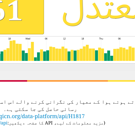
تعمال کرتے ہوئے ہوا کے معیار کی نگرانی کرنے والے ا
رسائی حاصل کی جا سکتی ہے۔
qicn.org/data-platform/api/H1817
(
مزید معلومات کے لیے، API کا صفحہ دیکھیں:
api/