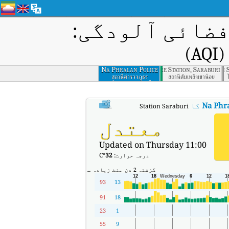
ضائی آلودگی:
)
Na Phralan Police
Khao Noi Fire Station, Saraburi
Ayutthaya Witthayalai 
Bangkok Univ
Station Saraburi
สถานีตำรวจภูธร
สถานีดับเพลิงเขาน้อย
หน้าพระลาน สระบุรี
Na Phra
کا AQI
:
Na Phralan Police Station Saraburi کا ریئل ٹائم ایئر کوالٹی انڈیکس (AQI)۔
معتدل
Updated on Thursday 11:00
درجہ حرارت:
32
°C
گزشتہ 2 دن
منٹ
زیادہ سے زیادہ
93
13
91
18
23
1
55
9