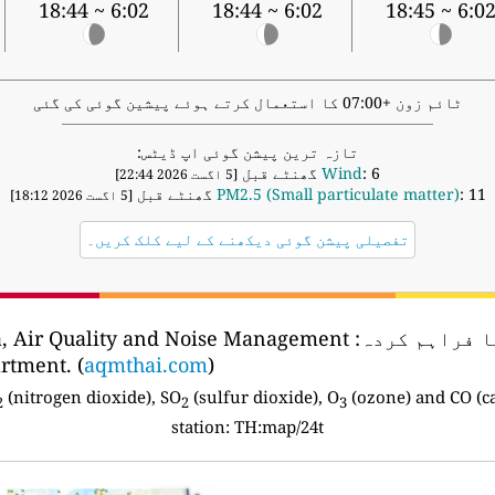
6:02 ~ 18:44
6:02 ~ 18:44
6:02 ~ 18:4
ٹائم زون +07:00 کا استعمال کرتے ہوئے پیشین گوئی کی گئی
تازہ ترین پیشن گوئی اپ ڈیٹس:
: 6 گھنٹے قبل
Wind
[5 اگست 2026 22:44]
: 11 گھنٹے قبل
PM2.5 (Small particulate matter)
[5 اگست 2026 18:12]
تفصیلی پیشن گوئی دیکھنے کے لیے کلک کریں۔
ا فراہم کردہ:
ta, Air Quality and Noise Management
rtment. (
aqmthai.com
)
(nitrogen dioxide), SO
(sulfur dioxide), O
(ozone) and CO (c
2
2
3
station:
TH:map/24t