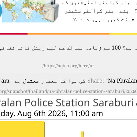
ں ایئر کوالٹی اسٹیشنوں کے
اپنے ایئر کوالٹی سٹیشن
 شرکت کیوں نہیں کرتے؟
لودگی کا نقشہ دیکھیں۔
https://aqicn.org/here/ur/
ی ہوا کا معیار
: “
Share
معتدل
ہے - on Thursday, Aug 6th 2026, 11:00 am
.org/snapshot/thailand/na-phralan-police-station-saraburi/2026