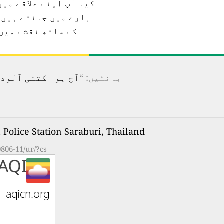
کیا آپ اپنے علاقے می
بارے میں جانتے ہیں؟
کے ساتھ نقشے میں
بانٹیں: “
آج ہوا کتنی آلودہ ہے؟ 100 سے زیادہ ممالک کے لیے ریئل ٹائم فضائی آ
Na Phralan Police Station Saraburi, Thailand ک
0806-11/ur/?cs