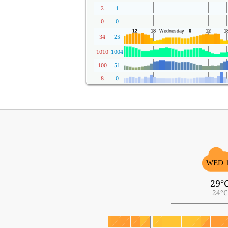
2
1
0
0
34
25
1010
1004
100
51
8
0
WED 
29°
24°C