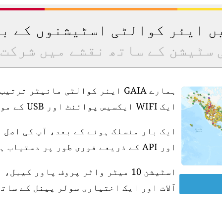
یں ایئر کوالٹی اسٹیشنوں کے ب
 سٹیشن کے ساتھ نقشے میں شرکت 
ہمارے GAIA ایئر کوالٹی مانیٹر ت
ایک WIFI ایکسیس پوائنٹ اور USB کے موافق پاور سپلائی کی ضرورت ہے۔
ایک بار منسلک ہونے کے بعد، آپ کی اصل 
اور API کے ذریعے فوری طور پر دستیاب ہو جاتی ہے۔
آلات اور ایک اختیاری سولر پینل کے ساتھ