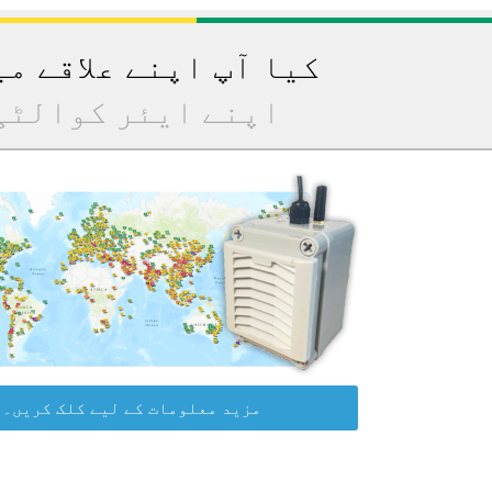
کیا آپ اپنے علاقے م
اپنے ایئر کوالٹی
مزید معلومات کے لیے کلک کریں۔