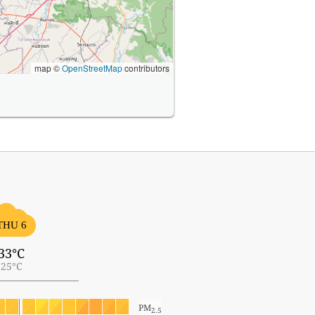
map ©
OpenStreetMap
contributors
THU 6
33°C
25°C
PM
2.5