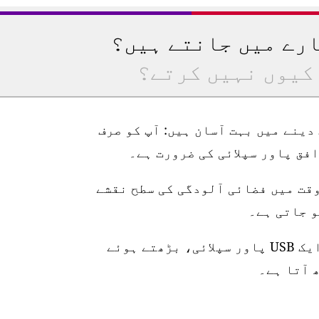
ارے میں جانتے ہیں؟
کیوں نہیں کرتے؟
رتیب دینے میں بہت آسان ہیں: آپ کو صرف
وقت میں فضائی آلودگی کی سطح نقشے
اسٹیشن 10 میٹر واٹر پروف پاور کیبل، ایک USB پاور سپلائی، بڑھتے ہوئے
 آتا ہے۔