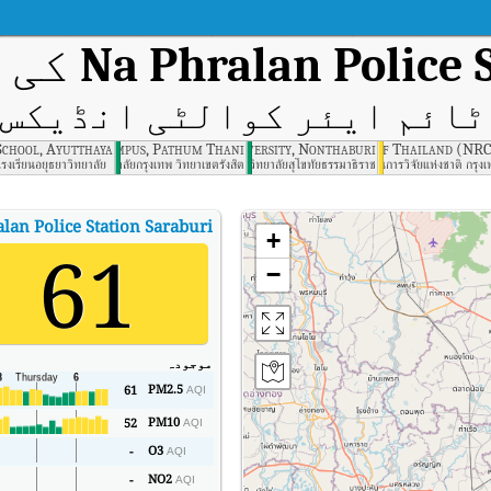
Na Phralan Police 
کی ف
ائم ایئر کوالٹی انڈیکس (AQI
School, Ayutthaya
ersity Rangsit Campus, Pathum Thani
Sukhothai Thammathirat Open University, Nonthaburi
National Research Council of Thailand (NR
โรงเรียนอยุธยาวิทยาลัย
มหาวิทยาลัยกรุงเทพ วิทยาเขตรังสิต
มหาวิทยาลัยสุโขทัยธรรมาธิราช
สำนักงานการวิจัยแห่งชาติ กรุง
lan Police Station Saraburi
+
61
−
موجودہ
PM2.5
61
AQI
PM10
52
AQI
O3
-
AQI
NO2
-
AQI