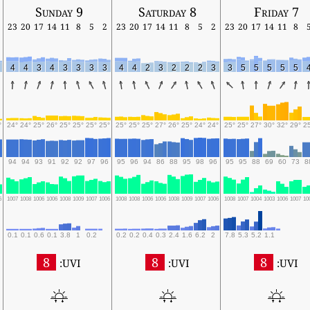
Sunday 9
Saturday 8
Friday 7
23
20
17
14
11
8
5
2
23
20
17
14
11
8
5
2
23
20
17
14
11
8
4
4
3
4
3
3
3
3
4
4
2
3
2
2
2
3
3
5
5
5
5
5
°
24°
24°
25°
26°
25°
25°
25°
25°
25°
25°
25°
27°
26°
25°
24°
24°
25°
25°
27°
30°
32°
29°
2
94
94
93
91
92
92
97
96
95
96
94
86
88
95
98
96
95
95
88
69
60
73
8
6
1007
1008
1006
1006
1008
1009
1007
1006
1008
1008
1006
1006
1008
1009
1007
1006
1008
1007
1004
1003
1006
1007
10
0.1
0.1
0.6
0.1
3.8
1
0.2
0.2
0.2
0.4
0.3
2.4
1.6
6.2
2
7.8
5.3
5.2
1.1
8
8
8
UVI:
UVI:
UVI: