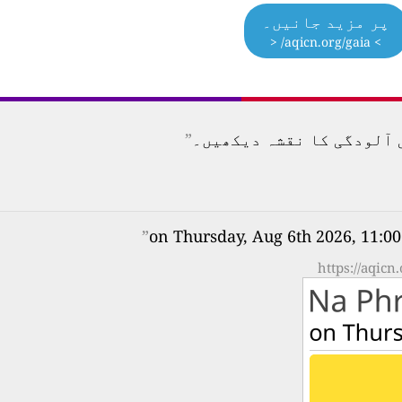
پر مزید جانیں۔
> aqicn.org/gaia/ <
”
”
https://aqicn