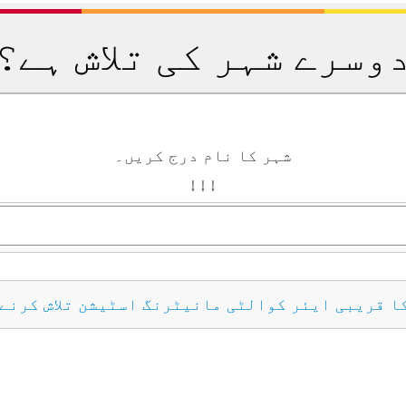
وسرے شہر کی تلاش ہے؟
شہر کا نام درج کریں۔
↓ ↓ ↓
کا قریبی ایئر کوالٹی مانیٹرنگ اسٹیشن تلاش کرنے