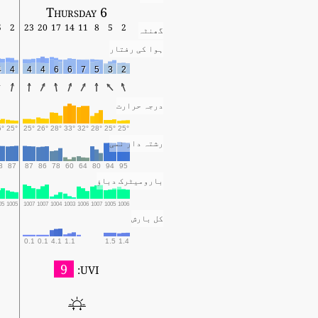
Thursday 6
5
2
23
20
17
14
11
8
5
2
گھنٹہ
ہوا کی رفتار
4
4
4
4
6
6
7
5
3
2
درجہ حرارت
5°
25°
25°
26°
28°
33°
32°
28°
25°
25°
رشتہ دار نمی
8
87
87
86
78
60
64
80
94
95
بارومیٹرک دباؤ
05
1005
1007
1007
1004
1003
1006
1007
1005
1006
کل بارش
0.1
0.1
4.1
1.1
1.5
1.4
9
UVI: