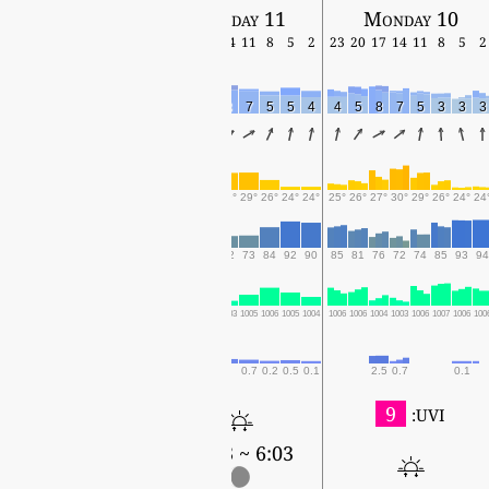
Wednesday 12
Tuesday 11
Monday 10
17
14
11
8
5
2
23
20
17
14
11
8
5
2
23
20
17
14
11
8
5
2
5
7
6
3
4
5
4
5
8
8
7
5
5
4
4
5
8
7
5
3
3
3
26°
29°
28°
25°
24°
25°
24°
25°
27°
29°
29°
26°
24°
24°
25°
26°
27°
30°
29°
26°
24°
24
85
70
74
89
89
86
90
83
77
72
73
84
92
90
85
81
76
72
74
85
93
94
1006
1005
1006
1008
1007
1005
1006
1007
1005
1003
1005
1006
1005
1004
1006
1006
1004
1003
1006
1007
1006
100
2.3
2.1
1.4
0.8
0.3
0.1
0.1
2.3
1
0.7
0.2
0.5
0.1
2.5
0.7
0.1
9
UVI:
6:03 ~ 18:42
6:03 ~ 18:43