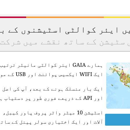
یں ایئر کوالٹی اسٹیشنوں کے ب
 سٹیشن کے ساتھ نقشے میں شرکت 
ہمارے GAIA ایئر کوالٹی مانیٹر ت
ایک WIFI ایکسیس پوائنٹ اور USB کے موافق پاور سپلائی کی ضرورت ہے۔
ایک بار منسلک ہونے کے بعد، آپ کی اصل 
اور API کے ذریعے فوری طور پر دستیاب ہو جاتی ہے۔
آلات اور ایک اختیاری سولر پینل کے ساتھ