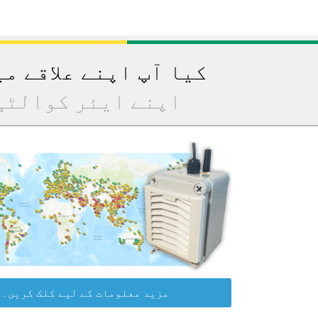
کیا آپ اپنے علاقے م
اپنے ایئر کوالٹی
مزید معلومات کے لیے کلک کریں۔