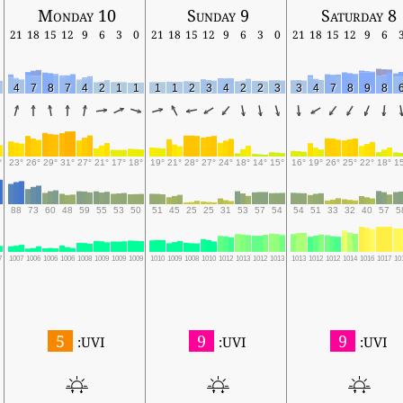
Monday 10
Sunday 9
Saturday 8
21
18
15
12
9
6
3
0
21
18
15
12
9
6
3
0
21
18
15
12
9
6
4
7
8
7
4
2
1
1
1
1
2
3
4
2
2
3
3
4
7
8
9
8
°
23°
26°
29°
31°
27°
21°
17°
18°
19°
21°
28°
27°
24°
18°
14°
15°
16°
19°
26°
25°
22°
18°
1
88
73
60
48
59
55
53
50
51
45
25
25
31
53
57
54
54
51
33
32
40
57
5
7
1007
1006
1006
1006
1008
1009
1009
1009
1010
1009
1008
1010
1012
1013
1012
1013
1013
1012
1012
1014
1016
1017
10
5
9
9
UVI:
UVI:
UVI: