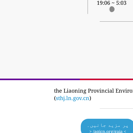
5:03 ~ 19:06
the Liaoning Provincial En
(
sthj.ln.gov.cn
)
پر مزید جانیں۔
> aqicn.org/gaia/ <