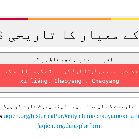
کے معیار کا تاریخی ڈ
افوہ... معذرت، کچھ غلط ہو گیا۔
عذرت، تاریخی ڈیٹا لوڈ کرتے وقت کچھ غلط ہو گیا۔
xī liáng, Chaoyang , Chaoyang
معلومات کے لیے، تاریخی ڈیٹا پلیٹ فارم کو چیک ک
&
aqicn.org/historical/ur/#city:china/chaoyang/xilian
aqicn.org/data-platform/