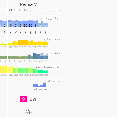
Friday 7
3
0
21
18
15
12
9
6
3
0
گھنٹہ
ہوا کی رفتار
6
5
6
7
9
10
10
8
4
4
درجہ حرارت
5°
16°
19°
23°
27°
27°
24°
22°
23°
24°
رشتہ دار نمی
8
56
52
55
49
52
63
83
76
67
بارومیٹرک دباؤ
16
1016
1015
1013
1012
1013
1014
1012
1009
1008
کل بارش
0.5
0.3
0.9
9
UVI: