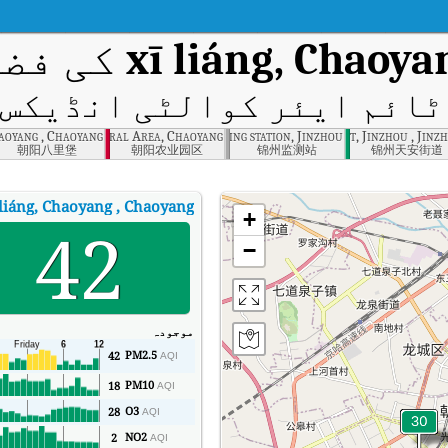
xī liáng, Chaoya
کی فضا
ائم ایئر کوالٹی انڈیکس (AQI
aoyang , Chaoyang
Agricultural Area, Chaoyang
Monitoring station, Jinzhou
tianan street, Jinzhou , Jinz
朝阳八里堡
朝阳农业园区
锦州监测站
锦州天安街道
 liáng, Chaoyang , Chaoyang
+
42
−
موجودہ
PM2.5
42
AQI
PM10
18
AQI
O3
28
AQI
NO2
2
AQI