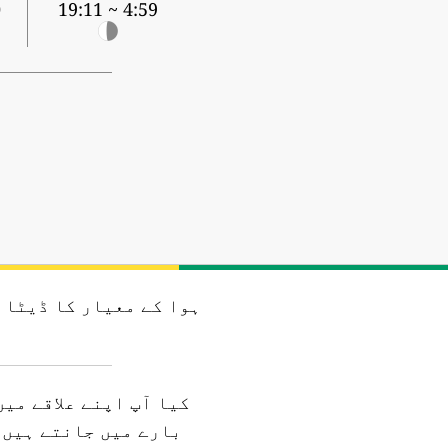
0
4:59 ~ 19:11
ہوا کے معیار کا ڈیٹا 
کیا آپ اپنے علاقے می
بارے میں جانتے ہیں؟