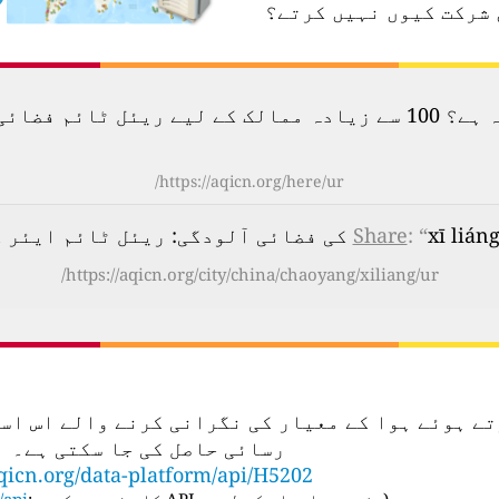
 شرکت کیوں نہیں کرتے؟
لودگی کا نقشہ دیکھیں۔
https://aqicn.org/here/ur/
 کوالٹی انڈیکس (AQI)
: “
Share
https://aqicn.org/city/china/chaoyang/xiliang/ur/
تعمال کرتے ہوئے ہوا کے معیار کی نگرانی کرنے والے ا
رسائی حاصل کی جا سکتی ہے۔
qicn.org/data-platform/api/H5202
(
مزید معلومات کے لیے، API کا صفحہ دیکھیں:
api/