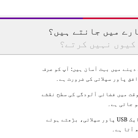
ارے میں جانتے ہیں؟
کیوں نہیں کرتے؟
رتیب دینے میں بہت آسان ہیں: آپ کو صرف
وقت میں فضائی آلودگی کی سطح نقشے
اسٹیشن 10 میٹر واٹر پروف پاور کیبل، ایک USB پاور سپلائی، بڑھتے ہوئے
 آتا ہے۔