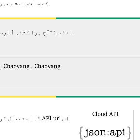
کے ساتھ نقشے میں
بانٹیں: “
آج ہوا کتنی آلودہ ہے؟ 100 سے زیادہ ممالک کے لیے ریئل ٹائم فضائی آ
xī liáng, Chaoyang , Chaoyang کی فضائی آلودگی: ریئل ٹائم ایئر
Cloud API
اس API url کا اس