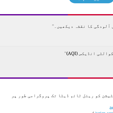
”
”
س اسٹیشن کو ریئل ٹائم ڈیٹا تک پروگرامی طور پر
a
)
aqicn.org/