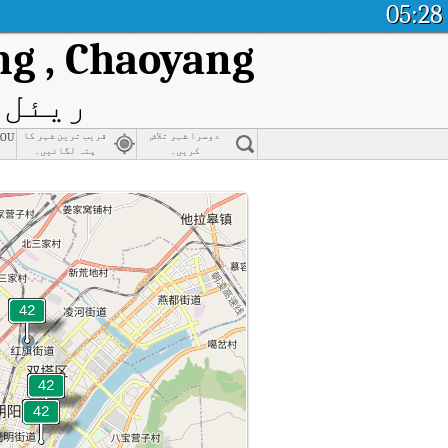
05:28
ng , Chaoyang
ریئل ٹ
hou
دوسرا شہر تلاش
قریب ترین شہر کا
کریں۔
پتہ لگائیں۔