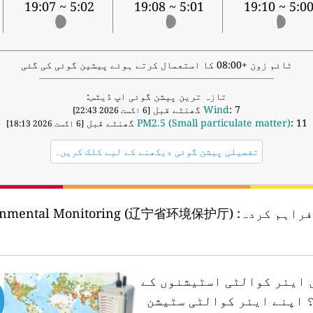
5:02 ~ 19:07
5:01 ~ 19:08
5:00 ~ 19:1
ٹائم زون +08:00 کا استعمال کرتے ہوئے پیشین گوئی کی گئی
تازہ ترین پیشن گوئی اپ ڈیٹس:
: 7 گھنٹے قبل
Wind
[6 اگست 2026 22:43]
: 11 گھنٹے قبل
PM2.5 (Small particulate matter)
[6 اگست 2026 18:13]
تفصیلی پیشن گوئی دیکھنے کے لیے کلک کریں۔
فراہم کردہ:
vironmental Monitoring (辽宁省环境保护厅)
ں ایئر کوالٹی اسٹیشنوں کے
اپنے ایئر کوالٹی سٹیشن