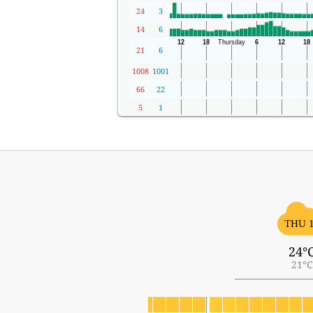
24
3
14
6
21
6
1008
1001
66
22
5
1
THU 
24°
21°C