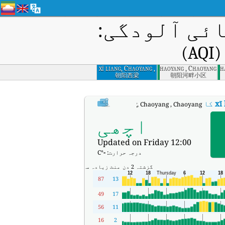
ئی آلودگی:
)
xī liang, Chaoyang ,
hepan district, Chaoyang , Chaoyang
Balǐ bǎo, Ch
Chaoyang
朝阳西梁
朝阳河畔小区
xī
کا AQI
:
xī liáng, Chaoyang , Chaoyang کا ریئل ٹائم ایئر کوالٹی انڈیکس (AQI)۔
اچھی
Updated on Friday 12:00
درجہ حرارت:
-
°C
گزشتہ 2 دن
منٹ
زیادہ سے زیادہ
87
13
49
17
56
11
16
2