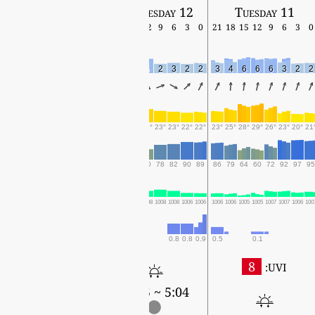
Thursday 13
Wednesday 12
Tuesday 11
18
15
12
9
6
3
0
21
18
15
12
9
6
3
0
21
18
15
12
9
6
3
0
2
2
2
2
2
1
2
2
2
1
5
2
3
2
2
3
4
6
6
6
3
2
2
23°
24°
23°
22°
21°
22°
21°
22°
22°
25°
25°
23°
23°
22°
22°
23°
25°
28°
29°
26°
23°
20°
21
66
70
69
67
66
54
55
56
61
62
60
78
82
90
89
86
79
64
60
72
92
97
95
1008
1007
1007
1009
1009
1008
1008
1008
1009
1007
1008
1008
1008
1006
1006
1006
1006
1005
1005
1007
1007
1006
100
0.8
0.8
0.9
0.5
0.1
8
UVI:
5:05 ~ 19:03
5:04 ~ 19:05