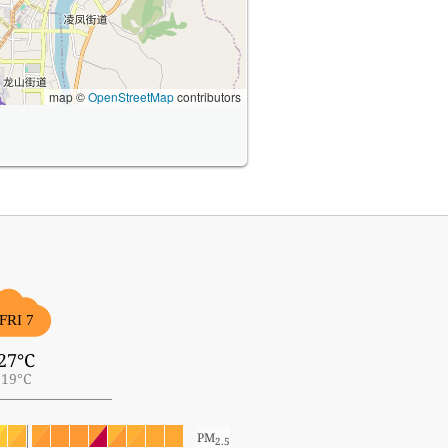
map ©
OpenStreetMap
contributors
FRI 7
27°C
19°C
PM
2.5