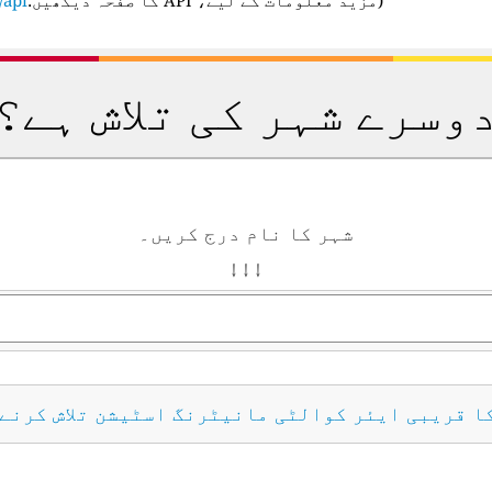
وسرے شہر کی تلاش ہے؟
شہر کا نام درج کریں۔
↓ ↓ ↓
کا قریبی ایئر کوالٹی مانیٹرنگ اسٹیشن تلاش کرنے