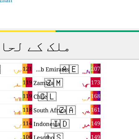
ozhan
ی درجہ بندی

🇦🇪
121
207
United Arab Emirates
🇿🇲
119
173
Zambia
🇨🇱
119
168
Chile
🇿🇦
118
161
South Africa
🇱🇸
114
149
Lesotho
🇮🇩
106
149
Indonesia