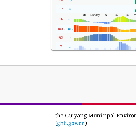
17
3
16
-5
1035
1017
92
14
7
1
the Guiyang Municipal Envi
(
ghb.gov.cn
)