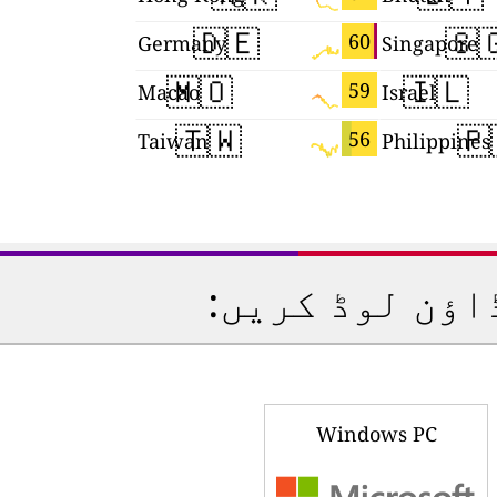
🇩🇪
🇸
54
60
Germany
Singapore
🇱
🇵🇱
🇵
54
59
ds
Poland
Philippines

🇲🇴
🇮🇱
53
59
Macao
Israel
ریئل ٹائم ایئ
Windows PC