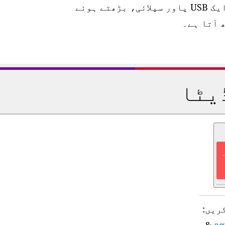
اسٹیشن 10 میٹر واٹر پروف پاور کیبل، ایک USB پاور سپلائی، بڑھتے ہوئے
آلات اور
ہوا
مزید