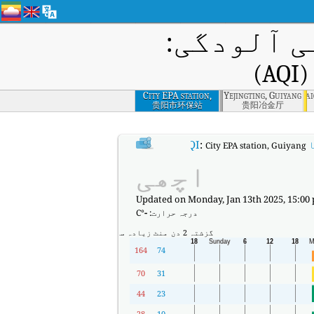
کی فضائی
ر
City EPA station,
Yejingting, Guiyang
Tai
Guiyang
贵阳市环保站
贵阳冶金厅
:
کا
City EPA station, Guiyang کا ریئل ٹائم ایئر کوالٹی انڈیکس (AQI)۔
اچھی
Updated on Monday, Jan 13th 2025, 15:00
°C
-
درجہ حرارت:
زیادہ سے زیادہ
منٹ
گزشتہ 2 دن
164
74
70
31
44
23
28
10