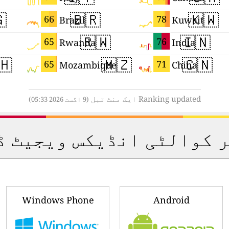

🇧🇷
🇰🇼
66
78
Brazil
Kuwait
🇭
🇷🇼
🇮🇳
65
76
Rwanda
India
🇲🇿
🇨🇳
64
71
Mozambique
China
Ranking updated چند سیکنڈ قبل
(9 اگست 2026 05:34)
ر کوالٹی انڈیکس ویجیٹ 
Windows Phone
Android