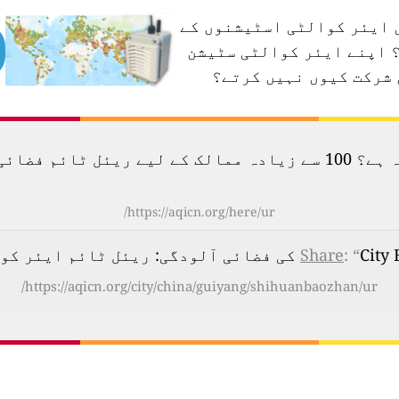
کیا آپ اپنے علاقے میں ایئ
اپنے ایئر کوالٹی سٹیشن
کے ساتھ نقشے میں شرکت
آج ہوا کتنی آلودہ ہے؟
https://aqicn.org/here/ur/
Share
: “
City EPA statio
https://aqicn.org/city/china/guiyang/shihuanbaozhan/ur/