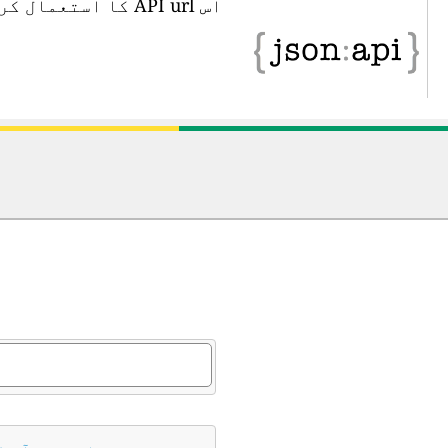
 پروگرامی طور پر
؟