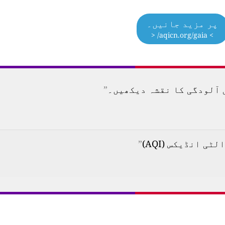
پر مزید جانیں۔
> aqicn.org/gaia/ <
”
”