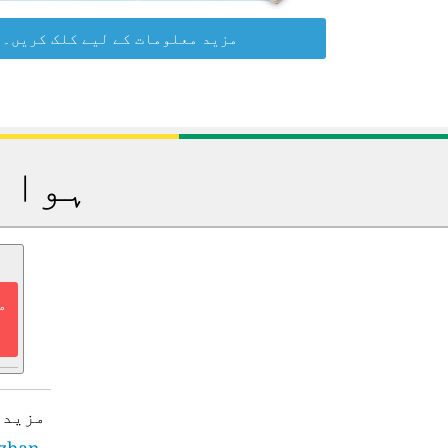
مزید معلومات کے لیے کلک کریں۔
ڈیٹا
۔
کریں: