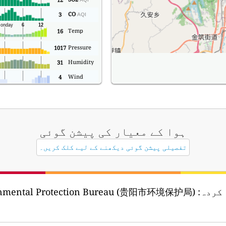
CO
3
AQI
Temp
16
Pressure
1017
Humidity
31
Wind
4
ہوا کے معیار کی پیشن گوئی
تفصیلی پیشن گوئی دیکھنے کے لیے کلک کریں۔
ronmental Protection Bureau (贵阳市环境保护局)
ہوا ک