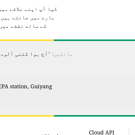
ر کوالٹی اسٹیشنوں کے
بارے میں جانتے ہیں؟
 کیوں نہیں کرتے؟
 100 سے زیادہ ممالک کے لیے ریئل ٹائم فضائی آلودگی کا نقشہ دیکھیں۔
بانٹیں: “
n, Guiyang کی فضائی آلودگی: ریئل ٹائم ایئر کوالٹی انڈیکس (AQI)
Cloud API