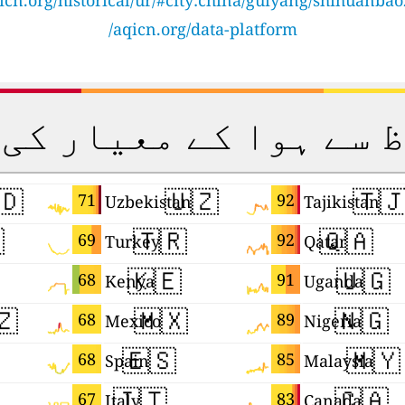
icn.org/historical/ur/#city:china/guiyang/shihuanba
aqicn.org/data-platform/
ظ سے ہوا کے معیار ک
🇩
🇺🇿
🇹
71
92
Uzbekistan
Tajikistan

🇹🇷
🇶🇦
69
92
Turkey
Qatar
🇰🇪
🇺🇬
68
91
Kenya
Uganda
🇿
🇲🇽
🇳🇬
68
89
Mexico
Nigeria
🇪🇸
🇲🇾
68
85
Spain
Malaysia
🇮🇹
🇨🇦
67
83
Italy
Canada