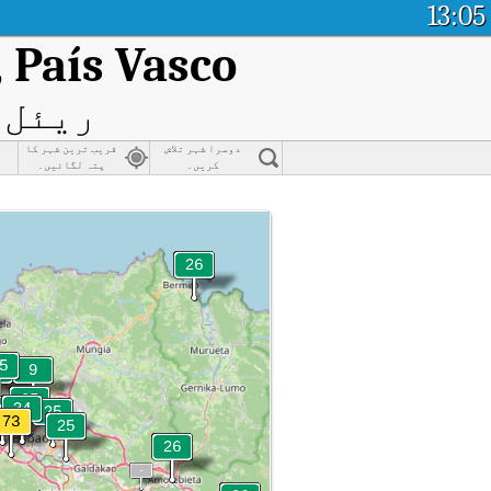
13:05
, País Vasco
ریئل ٹ
دوسرا شہر تلاش
قریب ترین شہر کا
کریں۔
پتہ لگائیں۔