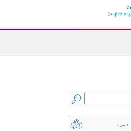
a
)
aqicn.org/
 دیں۔