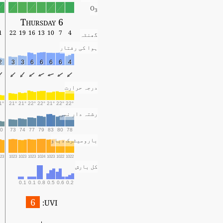
O
3
Thursday 6
1
22
19
16
13
10
7
4
گھنٹہ
ہوا کی رفتار
2
3
3
6
6
6
6
4
درجہ حرارت
1°
21°
21°
22°
22°
21°
22°
22°
رشتہ دار نمی
0
73
74
77
79
83
80
78
بارومیٹرک دباؤ
023
1023
1023
1023
1024
1023
1022
1022
کل بارش
0.1
0.1
0.8
0.5
0.6
0.2
6
UVI: