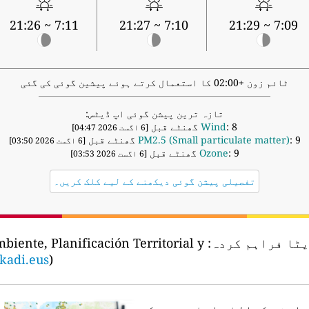
7:11 ~ 21:26
7:10 ~ 21:27
7:09 ~ 21:29
ٹائم زون +02:00 کا استعمال کرتے ہوئے پیشین گوئی کی گئی
تازہ ترین پیشن گوئی اپ ڈیٹس:
: 8 گھنٹے قبل
Wind
[6 اگست 2026 04:47]
: 9 گھنٹے قبل
PM2.5 (Small particulate matter)
[6 اگست 2026 03:50]
: 9 گھنٹے قبل
Ozone
[6 اگست 2026 03:53]
تفصیلی پیشن گوئی دیکھنے کے لیے کلک کریں۔
یٹا فراہم کردہ:
iente, Planificación Territorial y
kadi.eus
)