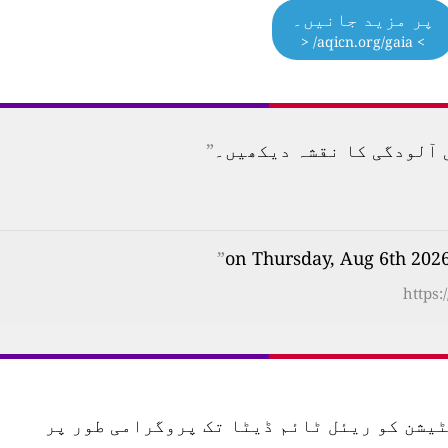
پر مزید جانیں۔
> aqicn.org/gaia/ <
”
”
https:
س اسٹیشن کو ریئل ٹائم ڈیٹا تک پروگرامی طور پر