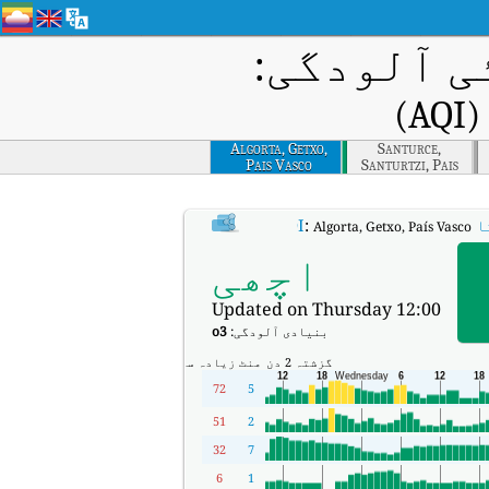
ی آلودگی:
)
Algorta, Getxo,
Santurce,
Pais Vasco
Santurtzi, Pais
Vasco
AQI
:
Algorta, Getxo, País Vasco کا ریئل ٹائم ایئر کوالٹی انڈیکس (AQI)۔
اچھی
Updated on Thursday 12:00
بنیادی آلودگی:
o3
گزشتہ 2 دن
منٹ
زیادہ سے زیادہ
72
5
51
2
32
7
6
1