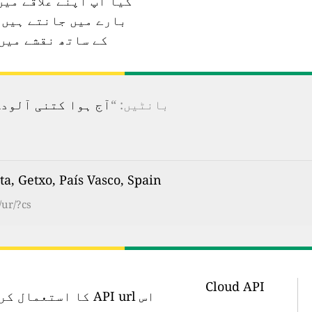
کیا آپ اپنے علاقے می
بارے میں جانتے ہیں؟
کے ساتھ نقشے میں
بانٹیں: “
آج ہوا کتنی آلودہ ہے؟ 100 سے زیادہ ممالک کے لیے ریئل ٹائم فضائی آ
Algorta, Getxo, País Vasco, Spain کی ہوا 
/ur/?cs
Cloud API
اس API url کا اس