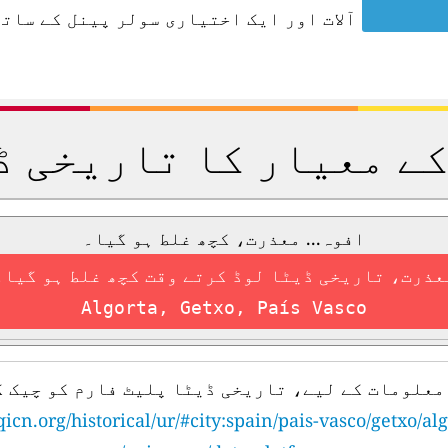
آلات اور ایک اختیاری سولر پینل کے ساتھ
کے معیار کا تاریخی ڈ
افوہ... معذرت، کچھ غلط ہو گیا۔
عذرت، تاریخی ڈیٹا لوڈ کرتے وقت کچھ غلط ہو گیا۔
Algorta, Getxo, País Vasco
معلومات کے لیے، تاریخی ڈیٹا پلیٹ فارم کو چیک ک
qicn.org/historical/ur/#city:spain/pais-vasco/getxo/al