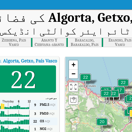
Algorta, Getxo
کی فضائ
ائم ایئر کوالٹی انڈیکس (AQI
Zierbena, Pais
Abanto Y
Baracaldo,
Erandio, Pais
Vasco
Ciervana-abanto
Barakaldo, Pais
Vasco
Zierbena, Pais
Vasco
Vasco
Algorta, Getxo, País Vasco
کا 
+
22
−
موجودہ
PM2.5
9
AQI
PM10
3
AQI
O3
22
AQI
NO2
1
AQI