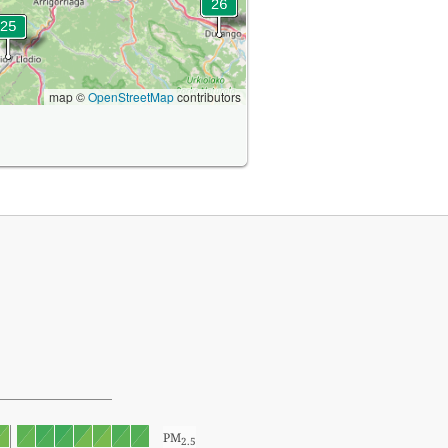
map ©
OpenStreetMap
contributors
PM
2.5