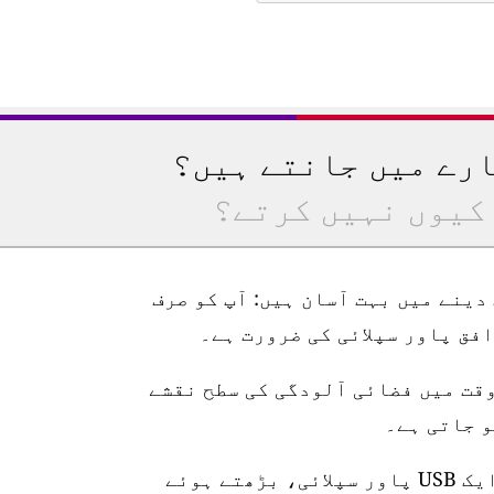
ارے میں جانتے ہیں؟
کیوں نہیں کرتے؟
رتیب دینے میں بہت آسان ہیں: آپ کو صرف
وقت میں فضائی آلودگی کی سطح نقشے
اسٹیشن 10 میٹر واٹر پروف پاور کیبل، ایک USB پاور سپلائی، بڑھتے ہوئے