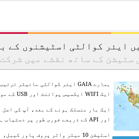
یں ایئر کوالٹی اسٹیشنوں کے ب
 سٹیشن کے ساتھ نقشے میں شرکت 
ہمارے GAIA ایئر کوالٹی مانیٹر ت
ایک WIFI ایکسیس پوائنٹ اور USB کے موافق پاور سپلائی کی ضرورت ہے۔
ایک بار منسلک ہونے کے بعد، آپ کی اصل 
اور API کے ذریعے فوری طور پر دستیاب ہو جاتی ہے۔