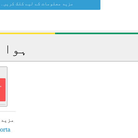
مزید معلومات کے لیے کلک کریں۔
ہوا 
م
مزید 
gorta