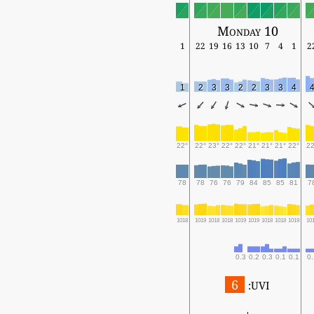
Monday 10
1
22
19
16
13
10
7
4
1
2
1
2
3
3
2
2
3
3
4
22°
22°
23°
22°
22°
21°
21°
21°
22°
22
78
78
76
76
79
84
85
85
81
7
1018
1019
1018
1018
1019
1019
1018
1018
1019
10
0.3
0.2
0.3
0.1
0.1
0.
6
UVI: