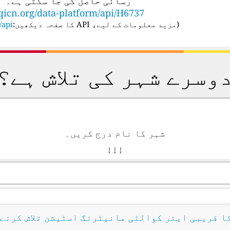
رسائی حاصل کی جا سکتی ہے۔
qicn.org/data-platform/api/H6737
(
مزید معلومات کے لیے، API کا صفحہ دیکھیں:
api/
وسرے شہر کی تلاش ہے؟
شہر کا نام درج کریں۔
↓ ↓ ↓
کا قریبی ایئر کوالٹی مانیٹرنگ اسٹیشن تلاش کرنے