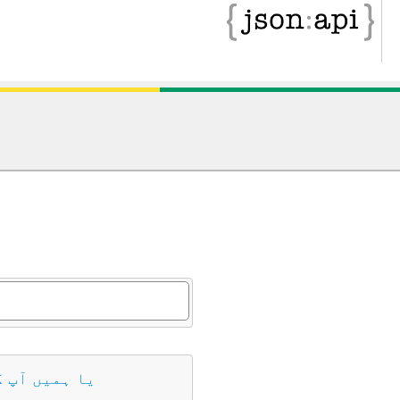
د
یا ہمیں آپ 