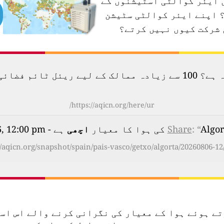
ں ایئر کوالٹی اسٹیشنوں کے
اپنے ایئر کوالٹی سٹیشن
 شرکت کیوں نہیں کرتے؟
لودگی کا نقشہ دیکھیں۔
https://aqicn.org/here/ur/
کا معیار
: “
Share
اچھی
ہے - on Thursday, Aug 6th 2026, 12:00 pm
//aqicn.org/snapshot/spain/pais-vasco/getxo/algorta/20260806-12
تعمال کرتے ہوئے ہوا کے معیار کی نگرانی کرنے والے ا