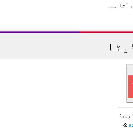
 آتا ہے۔
یٹا
ریں:
&
a