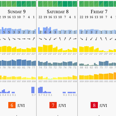
Sunday 9
Saturday 8
Friday 7
2
19
16
13
10
7
4
1
22
19
16
13
10
7
4
1
22
19
16
13
10
7
4
4
5
5
3
3
2
2
2
2
6
4
3
1
2
2
1
2
2
3
2
1
1
1
°
23°
22°
22°
21°
21°
21°
22°
22°
23°
23°
22°
21°
20°
21°
21°
22°
22°
22°
21°
20°
20°
20°
2
8
78
78
80
83
81
79
77
74
73
70
72
70
74
76
71
68
63
62
65
75
77
69
7
19
1018
1016
1017
1017
1016
1015
1016
1017
1015
1013
1016
1016
1016
1017
1018
1019
1019
1019
1020
1021
1021
1022
1
1
0.4
0.1
0.1
0.7
0.7
0.2
0.1
0.1
0.1
0.1
6
7
8
UVI:
UVI:
UVI: