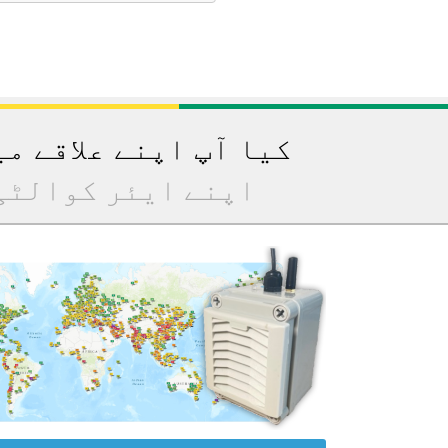
کیا آپ اپنے علاقے م
اپنے ایئر کوالٹی