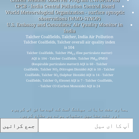
CPCB - India Central Pollution Control Board
World Meteorological Organization - surface synoptic
observations (WMO-SYNOP)
U.S. Embassy and Consulates' Air Quality Monitor in
India
Talcher Coalfields, Talcher, India Air Pollution
Talcher Coalfields, Talcher overall air quality index
is 104
Talcher Coalfields, Talcher PM
(fine particulate matter)
2.5
AQI is 104 - Talcher Coalfields, Talcher PM
(PM10
10
(Respirable particulate matter)) AQI is 60 - Talcher
Coalfields, Talcher NO
(Nitrogen Dioxide) AQI is 10 - Talcher
2
Coalfields, Talcher SO
(Sulphur Dioxide) AQI is 14 - Talcher
2
Coalfields, Talcher O
(Ozone) AQI is 7 - Talcher Coalfields,
3
Talcher CO (Carbon Monoxide) AQI is 24 -
ہماری مفت ماہانہ میلنگ لسٹ کے لیے سائن اپ کریں،
اور نئے مضامین دستیاب ہونے پر مطلع کریں۔
جمع کرائیں