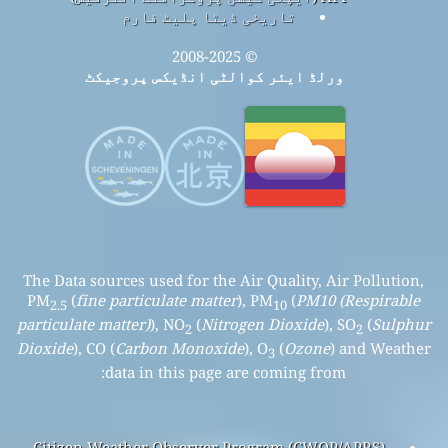
تاریخی ڈیٹا پلیٹ فارم
© 2008-2025
ورلڈ ایئر کوالٹی انڈیکس پروجیکٹ
The Data sources used for the Air Quality, Air Pollution,
PM
(
fine particulate matter
), PM
(
PM10 (Respirable
2.5
10
particulate matter)
), NO
(
Nitrogen Dioxide
), SO
(
Sulphur
2
2
Dioxide
), CO (
Carbon Monoxide
), O
(
Ozone
) and Weather
3
data in this page are coming from:
Citizen Weather Observer Program (CWOP/APRS)