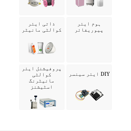
ہوم ایئر
ذاتی ایئر
پیوریفائر
کوالٹی مانیٹر
پروفیشنل ایئر
DIY ایئر سینسر
کوالٹی
مانیٹرنگ
اسٹیشنز