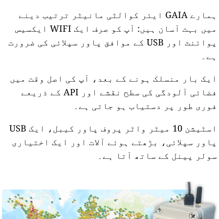
ہمارے GAIA ایئر کوالٹی مانیٹر ترتیب دینے
میں بہت آسان ہیں: آپ کو صرف ایک WIFI ایکسیس
پوائنٹ اور USB کے موافق پاور سپلائی کی ضرورت
ے۔
یک بار منسلک ہونے کے بعد، آپ کی اصل وقت میں
فضائی آلودگی کی سطح نقشے اور API کے ذریعے
وری طور پر دستیاب ہو جاتی ہے۔
اسٹیشن 10 میٹر واٹر پروف پاور کیبل، ایک USB
اور سپلائی، بڑھتے ہوئے آلات اور ایک اختیاری
ولر پینل کے ساتھ آتا ہے۔