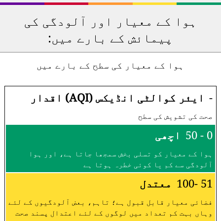
ہوا کے معیار اور آلودگی کی
پیمائش کے بارے میں:
ہوا کے معیار کی سطح کے بارے میں
-
ایئر کوالٹی انڈیکس (AQI) اقدار
صحت کی تشویش کی سطح
0 - 50
اچھی
ہوا کے معیار کو تسلی بخش سمجھا جاتا ہے، اور ہوا
آلودگی سے کم یا کوئی خطرہ ہوتا ہے
51 -100
معتدل
فضائی معیار قابل قبول ہے؛ تاہم، بعض آلودگیوں کے لئے
وہاں بہت کم تعداد میں لوگوں کے لئے اعتدال پسند صحت