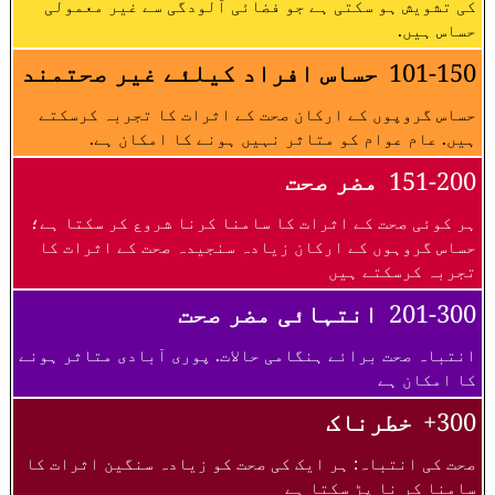
کی تشویش ہو سکتی ہے جو فضائی آلودگی سے غیر معمولی
حساس ہیں.
101-150
حساس افراد کیلئے غیر صحتمند
حساس گروپوں کے ارکان صحت کے اثرات کا تجربہ کرسکتے
ہیں. عام عوام کو متاثر نہیں ہونے کا امکان ہے.
151-200
مضر صحت
ہر کوئی صحت کے اثرات کا سامنا کرنا شروع کر سکتا ہے؛
حساس گروہوں کے ارکان زیادہ سنجیدہ صحت کے اثرات کا
تجربہ کرسکتے ہیں
201-300
انتہائی مضر صحت
انتباہ صحت برائے ہنگامی حالات. پوری آبادی متاثر ہونے
کا امکان ہے
300+
خطرناک
صحت کی انتباہ: ہر ایک کی صحت کو زیادہ سنگین اثرات کا
سامنا کر نا پڑ سکتا ہے