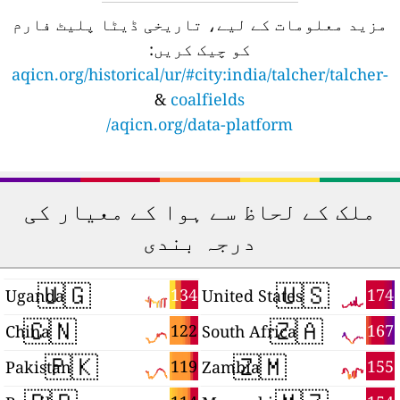
مزید معلومات کے لیے، تاریخی ڈیٹا پلیٹ فارم
کو چیک کریں:
aqicn.org/historical/ur/#city:india/talcher/talcher-
&
coalfields
aqicn.org/data-platform/
ملک کے لحاظ سے ہوا کے معیار کی
درجہ بندی
🇺🇬
🇺🇸
8
134
174
Uganda
United States
🇨🇳
🇿🇦
8
122
167
China
South Africa
🇵🇰
🇿🇲
7
119
155
Pakistan
Zambia