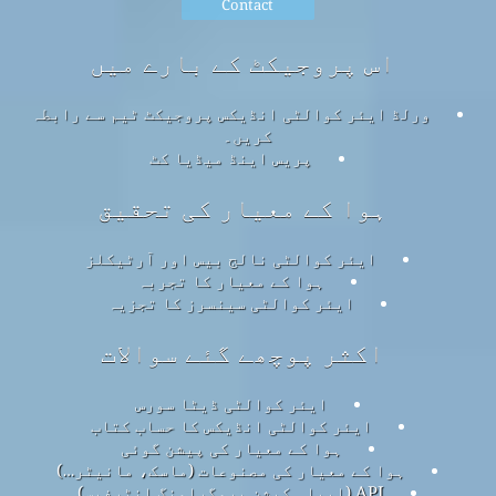
Contact
اس پروجیکٹ کے بارے میں
ورلڈ ایئر کوالٹی انڈیکس پروجیکٹ ٹیم سے رابطہ
کریں۔
پریس اینڈ میڈیا کٹ
ہوا کے معیار کی تحقیق
ایئر کوالٹی نالج بیس اور آرٹیکلز
ہوا کے معیار کا تجربہ
ایئر کوالٹی سینسرز کا تجزیہ
اکثر پوچھے گئے سوالات
ایئر کوالٹی ڈیٹا سورس
ایئر کوالٹی انڈیکس کا حساب کتاب
ہوا کے معیار کی پیشن گوئی
ہوا کے معیار کی مصنوعات (ماسک، مانیٹر…)
API (ایپلی کیشن پروگرامنگ انٹرفیس)