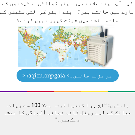
کیا آپ اپنے علاقے میں ایئر کوالٹی اسٹیشنوں کے
ارے میں جانتے ہیں؟
اپنے ایئر کوالٹی سٹیشن کے
ساتھ نقشے میں شرکت کیوں نہیں کرتے؟
پر مزید جانیں۔
> aqicn.org/gaia/ <
بانٹیں: “
آج ہوا کتنی آلودہ ہے؟ 100 سے زیادہ
ممالک کے لیے ریئل ٹائم فضائی آلودگی کا نقشہ
دیکھیں۔
”