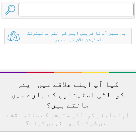
یا ہمیں آپ کا قریبی ایئر کوالٹی مانیٹرنگ
اسٹیشن تلاش کرنے دیں۔
کیا آپ اپنے علاقے میں ایئر
کوالٹی اسٹیشنوں کے بارے میں
جانتے ہیں؟
اپنے ایئر کوالٹی سٹیشن کے ساتھ نقشے
میں شرکت کیوں نہیں کرتے؟