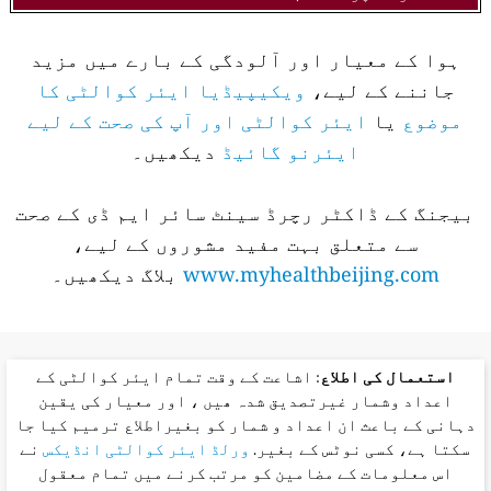
ہوا کے معیار اور آلودگی کے بارے میں مزید
جاننے کے لیے،
ویکیپیڈیا ایئر کوالٹی کا
موضوع
یا
ایئر کوالٹی اور آپ کی صحت کے لیے
ایئرنو گائیڈ
دیکھیں۔
بیجنگ کے ڈاکٹر رچرڈ سینٹ سائر ایم ڈی کے صحت
سے متعلق بہت مفید مشوروں کے لیے،
www.myhealthbeijing.com
بلاگ دیکھیں۔
استعمال کی اطلاع
: اشاعت کے وقت تمام ایئر کوالٹی کے
اعداد وشمار غیرتصدیق شدہ ھیں ، اور معیار کی یقین
دہانی کے باعث ان اعداد و شمار کو بغیراطلاع ترمیم کیا جا
سکتا ہے، کسی نوٹس کے بغیر.
ورلڈ ایئر کوالٹی انڈیکس
نے
اس معلومات کے مضامین کو مرتب کرنے میں تمام معقول