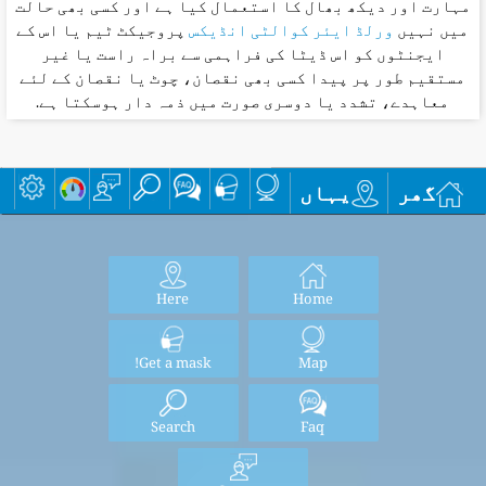
مہارت اور دیکھ بھال کا استعمال کیا ہے اور کسی بھی حالت
میں نہیں
ورلڈ ایئر کوالٹی انڈیکس
پروجیکٹ ٹیم یا اس کے
ایجنٹوں کو اس ڈیٹا کی فراہمی سے براہ راست یا غیر
مستقیم طور پر پیدا کسی بھی نقصان، چوٹ یا نقصان کے لئے
معاہدے، تشدد یا دوسری صورت میں ذمہ دار ہوسکتا ہے.
گھر
یہاں
Here
Home
Get a mask!
Map
Search
Faq