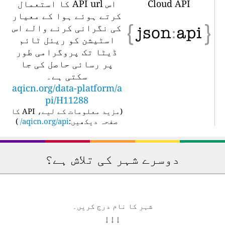
Cloud API
اس API url کا استعمال
کرتے ہوئے ہوا کے معیار
کی نگرانی کرنے والے اس
اسٹیشن کو ریئل ٹائم
ڈیٹا تک پروگرامی طور
پر رسائی حاصل کی جا
سکتی ہے۔
aqicn.org/data-platform/a
pi/H11288
(
مزید معلومات کے لیے، API کا
صفحہ دیکھیں:
aqicn.org/api/
)
دوسرے شہر کی تلاش ہے؟
شہر کا نام درج کریں۔
↓ ↓ ↓