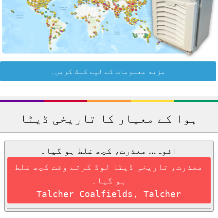
مزید معلومات کے لیے کلک کریں۔
ہوا کے معیار کا تاریخی ڈیٹا
افوہ... معذرت، کچھ غلط ہو گیا۔
معذرت، تاریخی ڈیٹا لوڈ کرتے وقت کچھ غلط
ہو گیا۔
Talcher Coalfields, Talcher