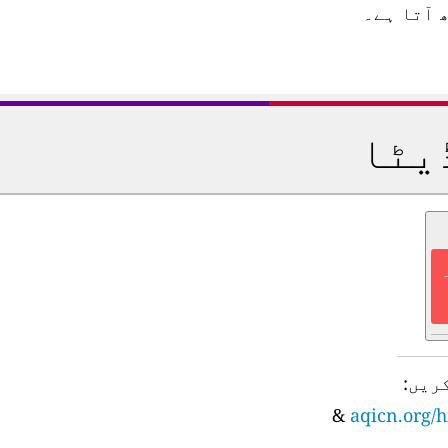
 آتا ہے۔
یٹا
ریں:
&
aqicn.org/h