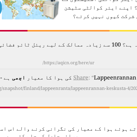
اپنے ایئر کوالٹی سٹیشن
 شرکت کیوں نہیں کرتے؟
لودگی کا نقشہ دیکھیں۔
https://aqicn.org/here/ur/
Lapp کی ہوا کا معیار
: “
Share
اچھی
ہے - Friday, Aug 7th 2026, 09:00 am
rg/snapshot/finland/lappeenranta/lappeenrannan-keskusta-4/20
تعمال کرتے ہوئے ہوا کے معیار کی نگرانی کرنے والے ا
رسائی حاصل کی جا سکتی ہے۔