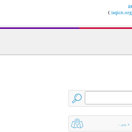
a
)
aqicn.org/
 دیں۔