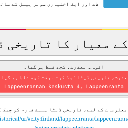
آلات اور ایک اختیاری سولر پینل کے ساتھ
کے معیار کا تاریخی ڈ
افوہ... معذرت، کچھ غلط ہو گیا۔
عذرت، تاریخی ڈیٹا لوڈ کرتے وقت کچھ غلط ہو گیا۔
Lappeenrannan keskusta 4, Lappeenranta
معلومات کے لیے، تاریخی ڈیٹا پلیٹ فارم کو چیک ک
istorical/ur/#city:finland/lappeenranta/lappeenran
aqicn.org/data-platform/