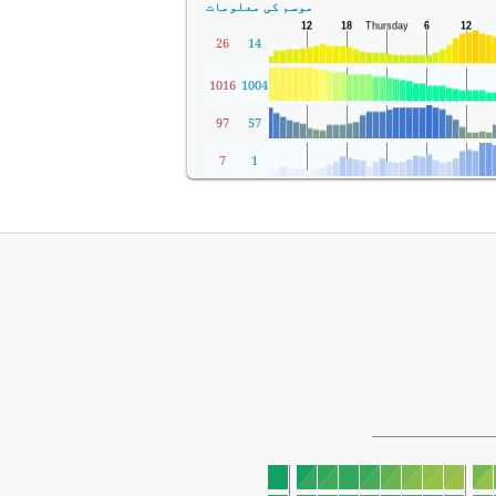
موسم کی معلومات
26
14
1016
1004
97
57
7
1