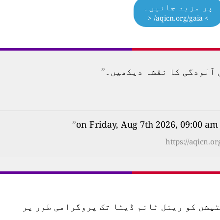
پر مزید جانیں۔
> aqicn.org/gaia/ <
”
on 
”
https://aqicn.o
س اسٹیشن کو ریئل ٹائم ڈیٹا تک پروگرامی طور پر