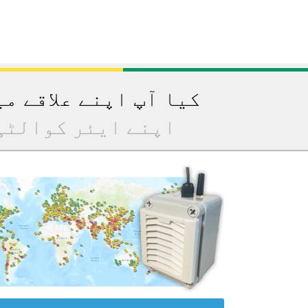
کیا آپ اپنے علاقے م
اپنے ایئر کوالٹی