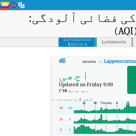
ی فضائی آلودگی:
Lappeenrannan
Lappeenranta
Keskusta 4,
Lappeenranta
Lappeenrannan
کا AQI
:
Lappeenrannan keskusta 4, Lappeenranta کا ریئل ٹائم ایئر کوالٹی انڈیکس (AQI)۔
اچھی
Updated on Friday 9:00
درجہ حرارت:
18
°C
گزشتہ 2 دن
منٹ
زیادہ سے زیادہ
48
14
30
6
8
1