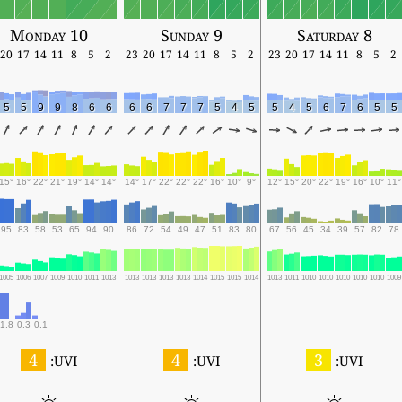
Monday 10
Sunday 9
Saturday 8
20
17
14
11
8
5
2
23
20
17
14
11
8
5
2
23
20
17
14
11
8
5
2
5
5
9
9
8
6
6
6
6
7
7
7
5
4
5
5
4
5
6
7
6
5
5
15°
16°
22°
21°
19°
14°
14°
14°
17°
22°
22°
22°
16°
10°
9°
12°
15°
20°
22°
19°
16°
10°
11°
95
83
58
53
65
94
90
86
72
54
49
47
51
83
80
67
56
45
34
39
57
82
78
1005
1006
1007
1009
1010
1011
1013
1013
1013
1013
1013
1014
1015
1015
1014
1013
1011
1010
1010
1010
1010
1010
1009
1.8
0.3
0.1
4
4
3
UVI:
UVI:
UVI: