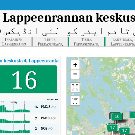
Lappeenrannan keskust
ک
ٹائم ایئر کوالٹی انڈیکس (AQI)
Ihalainen,
Tirila,
Tirila
Lauritsala,
Lappeenranta
Pekkasenkatu,
Pekkasenkatu,
Lappeenranta
Lappeenranta
Lappeenranta
 keskusta 4, Lappeenranta
+
16
−
موجودہ
PM2.5
16
AQI
PM10
7
AQI
NO2
2
AQI