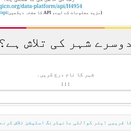
qicn.org/data-platform/api/H4954
(
مزید معلومات کے لیے، API کا صفحہ دیکھیں:
api/
وسرے شہر کی تلاش ہے؟
شہر کا نام درج کریں۔
↓ ↓ ↓
کا قریبی ایئر کوالٹی مانیٹرنگ اسٹیشن تلاش کرنے