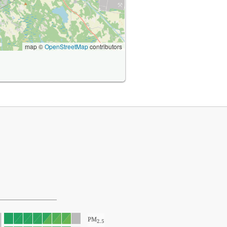
map ©
OpenStreetMap
contributors
PM
2.5