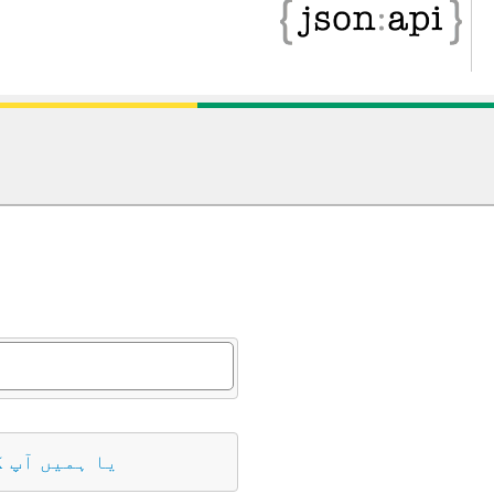
د
یا ہمیں آپ 