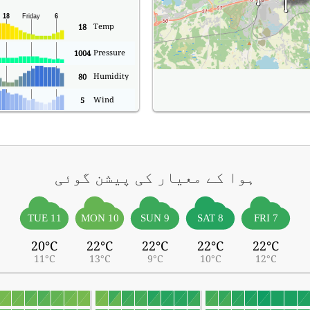
Temp
18
Pressure
1004
Humidity
80
Wind
5
ہوا کے معیار کی پیشن گوئی
TUE 11
MON 10
SUN 9
SAT 8
FRI 7
20°C
22°C
22°C
22°C
22°C
11°C
13°C
9°C
10°C
12°C