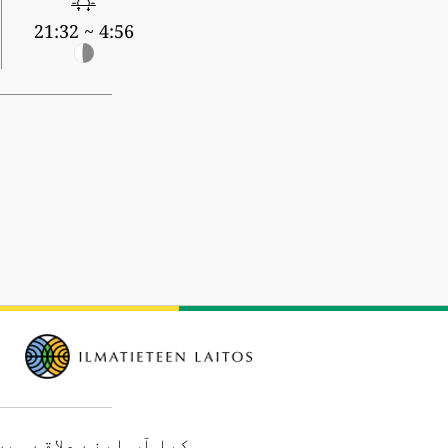
4:56 ~ 21:32
کیا آپ اپنے علاقے می