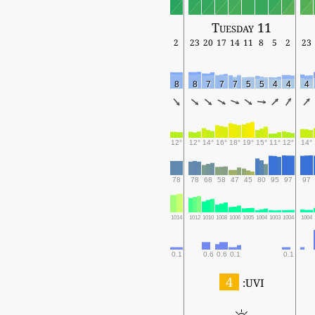
Tuesday 11
2
23
20
17
14
11
8
5
2
23
8
8
7
7
7
5
5
4
4
4
12°
12°
14°
16°
18°
19°
15°
11°
12°
14°
78
78
68
58
47
45
80
95
97
97
1014
1012
1010
1008
1006
1005
1004
1003
1004
1004
0.1
0.6
0.6
0.1
0.1
4
UVI: