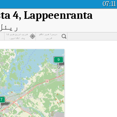
07:11
a 4, Lappeenranta
ریئل 
دوسرا شہر تلاش
قریب ترین شہر کا
کریں۔
پتہ لگائیں۔