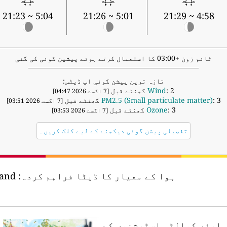
5:04 ~ 21:23
5:01 ~ 21:26
4:58 ~ 21:29
ٹائم زون +03:00 کا استعمال کرتے ہوئے پیشین گوئی کی گئی
تازہ ترین پیشن گوئی اپ ڈیٹس:
: 2 گھنٹے قبل
Wind
[7 اگست 2026 04:47]
: 3 گھنٹے قبل
PM2.5 (Small particulate matter)
[7 اگست 2026 03:51]
: 3 گھنٹے قبل
Ozone
[7 اگست 2026 03:53]
تفصیلی پیشن گوئی دیکھنے کے لیے کلک کریں۔
ہوا کے معیار کا ڈیٹا فراہم کردہ:
land
ں ایئر کوالٹی اسٹیشنوں کے