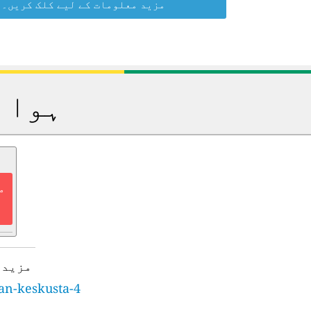
مزید معلومات کے لیے کلک کریں۔
ہوا 
م
مزید 
nan-keskusta-4