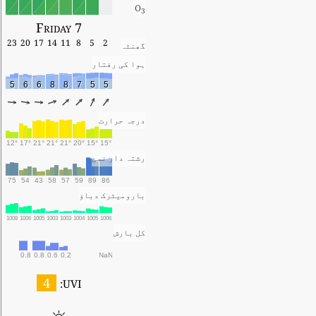
O
3
Friday 7
23
20
17
14
11
8
5
2
گھنٹہ
ہوا کی رفتار
5
6
6
8
8
7
5
5
درجہ حرارت
12°
17°
21°
21°
21°
20°
15°
15°
رشتہ دار نمی
75
54
43
58
57
59
89
86
بارومیٹرک دباؤ
1008
1006
1005
1003
1003
1004
1005
1006
کل بارش
0.8
0.8
0.6
0.2
NaN
4
UVI: