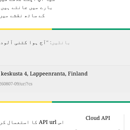
بارے میں جانتے ہیں؟
کے ساتھ نقشے میں
بانٹیں: “
آج ہوا کتنی آلودہ ہے؟ 100 سے زیادہ ممالک کے لیے ریئل ٹائم فضائی آ
eenrannan keskusta 4, Lappeenranta, Finland
260807-09/ur/?cs
Cloud API
اس API url کا اس