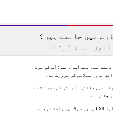
ارے میں جانتے ہیں؟
کیوں نہیں کرتے؟
رتیب دینے میں بہت آسان ہیں: آپ کو صرف
وقت میں فضائی آلودگی کی سطح نقشے
اسٹیشن 10 میٹر واٹر پروف پاور کیبل، ایک USB پاور سپلائی، بڑھتے ہوئے