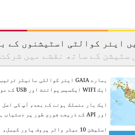
یں ایئر کوالٹی اسٹیشنوں کے ب
 سٹیشن کے ساتھ نقشے میں شرکت 
ہمارے GAIA ایئر کوالٹی مانیٹر ت
ایک WIFI ایکسیس پوائنٹ اور USB کے موافق پاور سپلائی کی ضرورت ہے۔
ایک بار منسلک ہونے کے بعد، آپ کی اصل 
اور API کے ذریعے فوری طور پر دستیاب ہو جاتی ہے۔