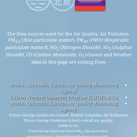
The Data sources used for the Air Quality, Air Pollution,
PM
(
fine particulate matter
), PM
(
PM10 (Respirable
2.5
10
particulate matter)
), NO
(
Nitrogen Dioxide
), SO
(
Sulphur
2
2
Dioxide
), CO (
Carbon Monoxide
), O
(
Ozone
) and Weather
3
data in this page are coming from:
British Columbia, Canada Air Quality Monitoring
Agency
Citizen Weather Observer Program (CWOP/APRS)
British Columbia, Canada Air Quality Monitoring
Agency
Prince George Gladstone School, British Columbia Air Pollution
Prince George Gladstone School overall air quality
index is n/a
Prince George Gladstone School PM
(fine particulate
2.5
matter) AQI is n/a - Prince George Gladstone School PM