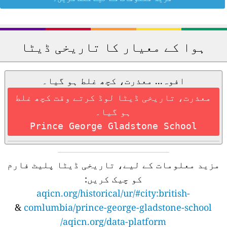
ہوا کے معیار کا تاریخی ڈیٹا
افوہ... معذرت، کچھ غلط ہو گیا۔
معذرت، تاریخی ڈیٹا لوڈ کرتے وقت کچھ غلط
ہو گیا۔
Prince George Gladstone School
مزید معلومات کے لیے، تاریخی ڈیٹا پلیٹ فارم
کو چیک کریں:
aqicn.org/historical/ur/#city:british-
&
comlumbia/prince-george-gladstone-school
aqicn.org/data-platform/