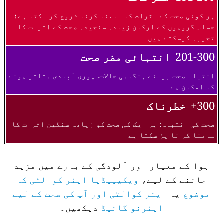
ہر کوئی صحت کے اثرات کا سامنا کرنا شروع کر سکتا ہے؛
حساس گروہوں کے ارکان زیادہ سنجیدہ صحت کے اثرات کا
تجربہ کرسکتے ہیں
201-300
انتہائی مضر صحت
انتباہ صحت برائے ہنگامی حالات. پوری آبادی متاثر ہونے
کا امکان ہے
300+
خطرناک
صحت کی انتباہ: ہر ایک کی صحت کو زیادہ سنگین اثرات کا
سامنا کر نا پڑ سکتا ہے
ہوا کے معیار اور آلودگی کے بارے میں مزید
جاننے کے لیے،
ویکیپیڈیا ایئر کوالٹی کا
موضوع
یا
ایئر کوالٹی اور آپ کی صحت کے لیے
ایئرنو گائیڈ
دیکھیں۔