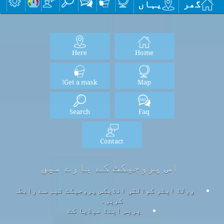
گھر
یہاں
Here
Home
Get a mask!
Map
Search
Faq
Contact
اس پروجیکٹ کے بارے میں
ورلڈ ایئر کوالٹی انڈیکس پروجیکٹ ٹیم سے رابطہ
کریں۔
پریس اینڈ میڈیا کٹ