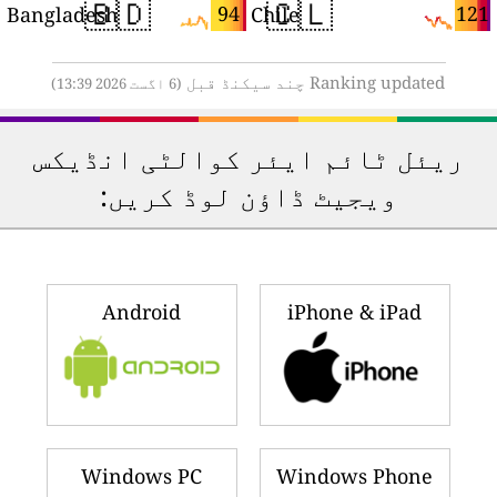
🇧🇩
🇨🇱
2
94
121
Bangladesh
Chile
Ranking updated چند سیکنڈ قبل
(6 اگست 2026 13:39)
ریئل ٹائم ایئر کوالٹی انڈیکس
ویجیٹ ڈاؤن لوڈ کریں:
Android
iPhone & iPad
Windows PC
Windows Phone