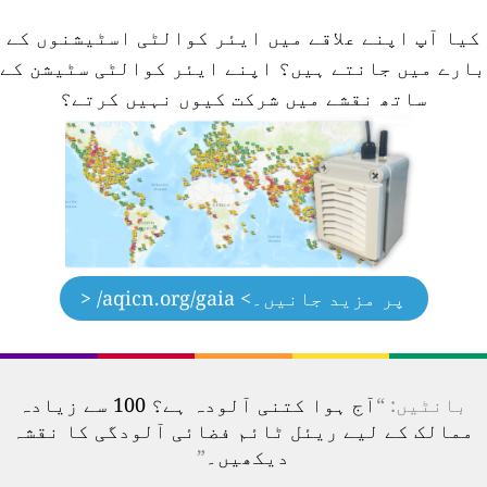
کیا آپ اپنے علاقے میں ایئر کوالٹی اسٹیشنوں کے
ارے میں جانتے ہیں؟
اپنے ایئر کوالٹی سٹیشن کے
ساتھ نقشے میں شرکت کیوں نہیں کرتے؟
پر مزید جانیں۔
> aqicn.org/gaia/ <
بانٹیں: “
آج ہوا کتنی آلودہ ہے؟ 100 سے زیادہ
ممالک کے لیے ریئل ٹائم فضائی آلودگی کا نقشہ
دیکھیں۔
”