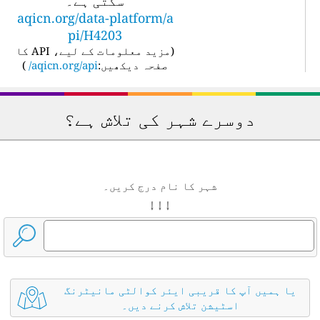
سکتی ہے۔
aqicn.org/data-platform/a
pi/H4203
(
مزید معلومات کے لیے، API کا
صفحہ دیکھیں:
aqicn.org/api/
)
دوسرے شہر کی تلاش ہے؟
شہر کا نام درج کریں۔
↓ ↓ ↓
یا ہمیں آپ کا قریبی ایئر کوالٹی مانیٹرنگ
اسٹیشن تلاش کرنے دیں۔