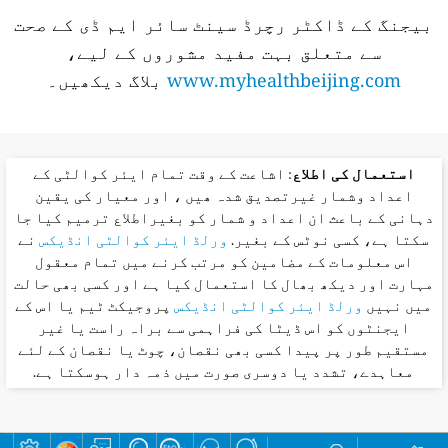
بیجنگ کے ڈاکٹر رچرڈ سینٹ سائر ایم ڈی کے صحت
سے متعلق بہت مفید مشوروں کے لیے،
www.myhealthbeijing.com
بلاگ دیکھیں۔
استعمال کی اطلاع
: اشاعت کے وقت تمام ایئر کوالٹی کے
اعداد وشمار غیرتصدیق شدہ ھیں ، اور معیار کی یقین
دہانی کے باعث ان اعداد و شمار کو بغیراطلاع ترمیم کیا جا
سکتا ہے، کسی نوٹس کے بغیر.
ورلڈ ایئر کوالٹی انڈیکس
نے
اس معلومات کے مضامین کو مرتب کرنے میں تمام معقول
مہارت اور دیکھ بھال کا استعمال کیا ہے اور کسی بھی حالت
میں نہیں
ورلڈ ایئر کوالٹی انڈیکس
پروجیکٹ ٹیم یا اس کے
ایجنٹوں کو اس ڈیٹا کی فراہمی سے براہ راست یا غیر
مستقیم طور پر پیدا کسی بھی نقصان، چوٹ یا نقصان کے لئے
معاہدے، تشدد یا دوسری صورت میں ذمہ دار ہوسکتا ہے.