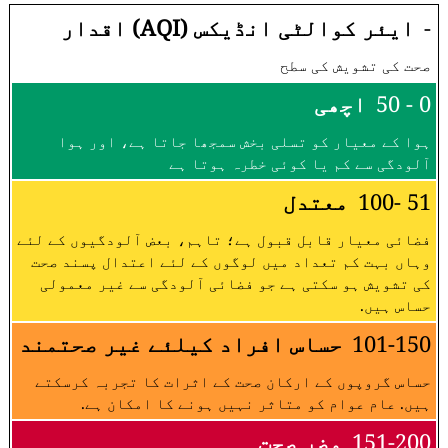
-
ایئر کوالٹی انڈیکس (AQI) اقدار
صحت کی تشویش کی سطح
0 - 50
اچھی
ہوا کے معیار کو تسلی بخش سمجھا جاتا ہے، اور ہوا
آلودگی سے کم یا کوئی خطرہ ہوتا ہے
51 -100
معتدل
فضائی معیار قابل قبول ہے؛ تاہم، بعض آلودگیوں کے لئے
وہاں بہت کم تعداد میں لوگوں کے لئے اعتدال پسند صحت
کی تشویش ہو سکتی ہے جو فضائی آلودگی سے غیر معمولی
حساس ہیں.
101-150
حساس افراد کیلئے غیر صحتمند
حساس گروپوں کے ارکان صحت کے اثرات کا تجربہ کرسکتے
ہیں. عام عوام کو متاثر نہیں ہونے کا امکان ہے.
151-200
مضر صحت