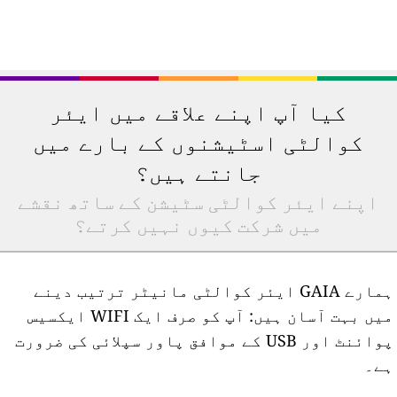
کیا آپ اپنے علاقے میں ایئر
کوالٹی اسٹیشنوں کے بارے میں
جانتے ہیں؟
اپنے ایئر کوالٹی سٹیشن کے ساتھ نقشے
میں شرکت کیوں نہیں کرتے؟
ہمارے GAIA ایئر کوالٹی مانیٹر ترتیب دینے
میں بہت آسان ہیں: آپ کو صرف ایک WIFI ایکسیس
پوائنٹ اور USB کے موافق پاور سپلائی کی ضرورت
ے۔