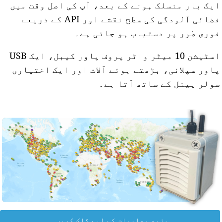
یک بار منسلک ہونے کے بعد، آپ کی اصل وقت میں
فضائی آلودگی کی سطح نقشے اور API کے ذریعے
وری طور پر دستیاب ہو جاتی ہے۔
اسٹیشن 10 میٹر واٹر پروف پاور کیبل، ایک USB
اور سپلائی، بڑھتے ہوئے آلات اور ایک اختیاری
ولر پینل کے ساتھ آتا ہے۔
مزید معلومات کے لیے کلک کریں۔