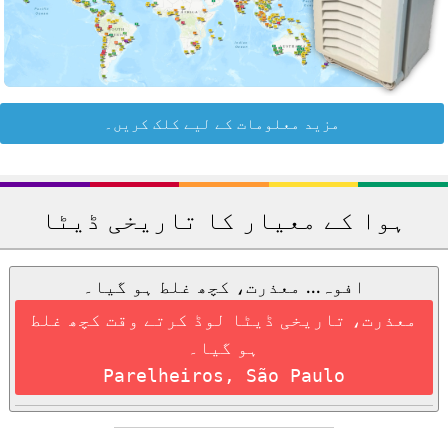
مزید معلومات کے لیے کلک کریں۔
ہوا کے معیار کا تاریخی ڈیٹا
افوہ... معذرت، کچھ غلط ہو گیا۔
معذرت، تاریخی ڈیٹا لوڈ کرتے وقت کچھ غلط
ہو گیا۔
Parelheiros, São Paulo