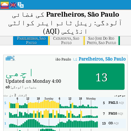
Parelheiros, São Paulo
کی فضائی
آلودگی: ریئل ٹائم ایئر کوالٹی
انڈیکس (AQI)
Parelheiros, Sao
Catanduva, Sao
Sao Jose Do Rio
Paulo
Paulo
Preto, Sao Paulo
Parelheiros, São Paulo
کا AQI
:
Parelheiros, São Paulo کا ریئل ٹائم ایئر کوالٹی انڈیکس (AQI)۔
اچھی
13
Updated on Monday 4:00
بنیادی آلودگی:
o3
موجودہ
گزشتہ 2 دن
منٹ
زی
PM2.5
5
5
AQI
PM10
1
7
AQI
O3
1
13
AQI