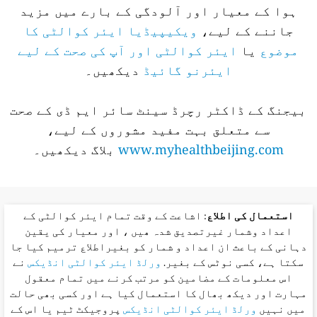
ہوا کے معیار اور آلودگی کے بارے میں مزید
جاننے کے لیے،
ویکیپیڈیا ایئر کوالٹی کا
موضوع
یا
ایئر کوالٹی اور آپ کی صحت کے لیے
ایئرنو گائیڈ
دیکھیں۔
بیجنگ کے ڈاکٹر رچرڈ سینٹ سائر ایم ڈی کے صحت
سے متعلق بہت مفید مشوروں کے لیے،
www.myhealthbeijing.com
بلاگ دیکھیں۔
استعمال کی اطلاع
: اشاعت کے وقت تمام ایئر کوالٹی کے
اعداد وشمار غیرتصدیق شدہ ھیں ، اور معیار کی یقین
دہانی کے باعث ان اعداد و شمار کو بغیراطلاع ترمیم کیا جا
سکتا ہے، کسی نوٹس کے بغیر.
ورلڈ ایئر کوالٹی انڈیکس
نے
اس معلومات کے مضامین کو مرتب کرنے میں تمام معقول
مہارت اور دیکھ بھال کا استعمال کیا ہے اور کسی بھی حالت
میں نہیں
ورلڈ ایئر کوالٹی انڈیکس
پروجیکٹ ٹیم یا اس کے