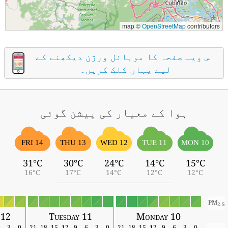
map ©
OpenStreetMap
contributors
اس ویب صفحہ کا موبائل ورژن دیکھنے کے
لیے یہاں کلک کریں۔
ہوا کے معیار کی پیشن گوئی
FRI 14
THU 13
WED 12
TUE 11
MON 10
31°C
30°C
24°C
14°C
15°C
16°C
17°C
14°C
12°C
12°C
PM
2.5
 12
Tuesday 11
Monday 10
6
3
0
21
18
15
12
9
6
3
0
21
18
15
12
9
6
3
0