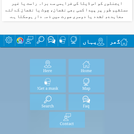
ایجنٹوں کو اس ڈیٹا کی فراہمی سے براہ راست یا غیر
مستقیم طور پر پیدا کسی بھی نقصان، چوٹ یا نقصان کے لئے
معاہدے، تشدد یا دوسری صورت میں ذمہ دار ہوسکتا ہے.
گھر
یہاں
Here
Home
Get a mask!
Map
Search
Faq
Contact