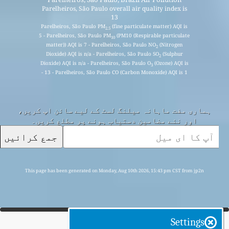
Parelheiros, São Paulo overall air quality index is
13
Parelheiros, São Paulo PM
(fine particulate matter) AQI is
2.5
5 - Parelheiros, São Paulo PM
(PM10 (Respirable particulate
10
matter)) AQI is 7 - Parelheiros, São Paulo NO
(Nitrogen
2
Dioxide) AQI is n/a - Parelheiros, São Paulo SO
(Sulphur
2
Dioxide) AQI is n/a - Parelheiros, São Paulo O
(Ozone) AQI is
3
13 - Parelheiros, São Paulo CO (Carbon Monoxide) AQI is 1 -
ہماری مفت ماہانہ میلنگ لسٹ کے لیے سائن اپ کریں،
اور نئے مضامین دستیاب ہونے پر مطلع کریں۔
جمع کرائیں
This page has been generated on Monday, Aug 10th 2026, 15:43 pm CST from jp2n
Settings