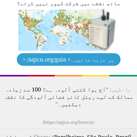
ساتھ نقشے میں شرکت کیوں نہیں کرتے؟
پر مزید جانیں۔
> aqicn.org/gaia/ <
بانٹیں: “
آج ہوا کتنی آلودہ ہے؟ 100 سے زیادہ
ممالک کے لیے ریئل ٹائم فضائی آلودگی کا نقشہ
دیکھیں۔
”
https://aqicn.org/here/ur/