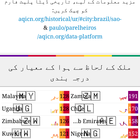
مزید معلومات کے لیے، تاریخی ڈیٹا پلیٹ فارم
کو چیک کریں:
aqicn.org/historical/ur/#city:brazil/sao-
&
paulo/parelheiros
aqicn.org/data-platform/
ملک کے لحاظ سے ہوا کے معیار کی
درجہ بندی
🇲🇾
🇿🇲
1
128
191
Malaysia
Zambia
🇺🇬
🇨🇱
0
128
170
Uganda
Chile
🇿🇼
🇦🇪
3
126
158
Zimbabwe
United Arab Emirates
🇰🇼
🇳🇬
9
121
152
Kuwait
Nigeria