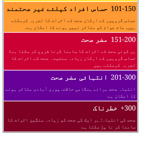
101-150
حساس افراد کیلئے غیر صحتمند
حساس گروپوں کے ارکان صحت کے اثرات کا تجربہ کرسکتے
ہیں. عام عوام کو متاثر نہیں ہونے کا امکان ہے.
151-200
مضر صحت
ہر کوئی صحت کے اثرات کا سامنا کرنا شروع کر سکتا ہے؛
حساس گروہوں کے ارکان زیادہ سنجیدہ صحت کے اثرات کا
تجربہ کرسکتے ہیں
201-300
انتہائی مضر صحت
انتباہ صحت برائے ہنگامی حالات. پوری آبادی متاثر ہونے
کا امکان ہے
300+
خطرناک
صحت کی انتباہ: ہر ایک کی صحت کو زیادہ سنگین اثرات کا
سامنا کر نا پڑ سکتا ہے