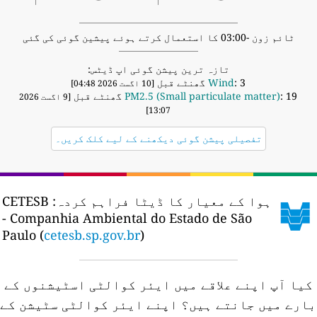
ٹائم زون -03:00 کا استعمال کرتے ہوئے پیشین گوئی کی گئی
تازہ ترین پیشن گوئی اپ ڈیٹس:
: 3 گھنٹے قبل
Wind
[10 اگست 2026 04:48]
: 19 گھنٹے قبل
PM2.5 (Small particulate matter)
[9 اگست 2026
13:07]
تفصیلی پیشن گوئی دیکھنے کے لیے کلک کریں۔
ہوا کے معیار کا ڈیٹا فراہم کردہ:
CETESB
- Companhia Ambiental do Estado de São
Paulo (
cetesb.sp.gov.br
)
کیا آپ اپنے علاقے میں ایئر کوالٹی اسٹیشنوں کے
ارے میں جانتے ہیں؟
اپنے ایئر کوالٹی سٹیشن کے