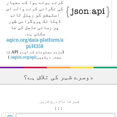
کرتے ہوئے ہوا کے معیار
کی نگرانی کرنے والے اس
اسٹیشن کو ریئل ٹائم
ڈیٹا تک پروگرامی طور
پر رسائی حاصل کی جا
سکتی ہے۔
aqicn.org/data-platform/a
pi/H358
(
مزید معلومات کے لیے، API کا
صفحہ دیکھیں:
aqicn.org/api/
)
دوسرے شہر کی تلاش ہے؟
شہر کا نام درج کریں۔
↓ ↓ ↓