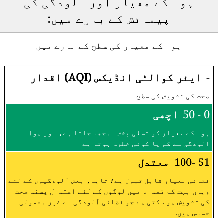
ہوا کے معیار اور آلودگی کی
پیمائش کے بارے میں:
ہوا کے معیار کی سطح کے بارے میں
-
ایئر کوالٹی انڈیکس (AQI) اقدار
صحت کی تشویش کی سطح
0 - 50
اچھی
ہوا کے معیار کو تسلی بخش سمجھا جاتا ہے، اور ہوا
آلودگی سے کم یا کوئی خطرہ ہوتا ہے
51 -100
معتدل
فضائی معیار قابل قبول ہے؛ تاہم، بعض آلودگیوں کے لئے
وہاں بہت کم تعداد میں لوگوں کے لئے اعتدال پسند صحت
کی تشویش ہو سکتی ہے جو فضائی آلودگی سے غیر معمولی
حساس ہیں.