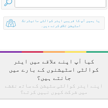
یا ہمیں آپ کا قریبی ایئر کوالٹی مانیٹرنگ
اسٹیشن تلاش کرنے دیں۔
کیا آپ اپنے علاقے میں ایئر
کوالٹی اسٹیشنوں کے بارے میں
جانتے ہیں؟
اپنے ایئر کوالٹی سٹیشن کے ساتھ نقشے
میں شرکت کیوں نہیں کرتے؟