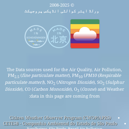
© 2008-2025
ورلڈ ایئر کوالٹی انڈیکس پروجیکٹ
The Data sources used for the Air Quality, Air Pollution,
PM
(
fine particulate matter
), PM
(
PM10 (Respirable
2.5
10
particulate matter)
), NO
(
Nitrogen Dioxide
), SO
(
Sulphur
2
2
Dioxide
), CO (
Carbon Monoxide
), O
(
Ozone
) and Weather
3
data in this page are coming from:
Citizen Weather Observer Program (CWOP/APRS)
CETESB - Companhia Ambiental do Estado de São Paulo
Parelheiros, São Paulo, Brazil Air Pollution