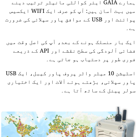
ہمارے GAIA ایئر کوالٹی مانیٹر ترتیب دینے
میں بہت آسان ہیں: آپ کو صرف ایک WIFI ایکسیس
پوائنٹ اور USB کے موافق پاور سپلائی کی ضرورت
ے۔
یک بار منسلک ہونے کے بعد، آپ کی اصل وقت میں
فضائی آلودگی کی سطح نقشے اور API کے ذریعے
وری طور پر دستیاب ہو جاتی ہے۔
اسٹیشن 10 میٹر واٹر پروف پاور کیبل، ایک USB
اور سپلائی، بڑھتے ہوئے آلات اور ایک اختیاری
ولر پینل کے ساتھ آتا ہے۔