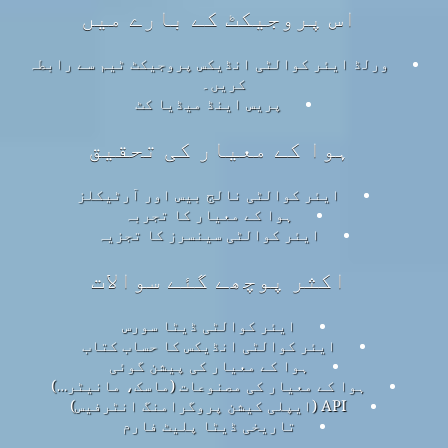
اس پروجیکٹ کے بارے میں
ورلڈ ایئر کوالٹی انڈیکس پروجیکٹ ٹیم سے رابطہ
کریں۔
پریس اینڈ میڈیا کٹ
ہوا کے معیار کی تحقیق
ایئر کوالٹی نالج بیس اور آرٹیکلز
ہوا کے معیار کا تجربہ
ایئر کوالٹی سینسرز کا تجزیہ
اکثر پوچھے گئے سوالات
ایئر کوالٹی ڈیٹا سورس
ایئر کوالٹی انڈیکس کا حساب کتاب
ہوا کے معیار کی پیشن گوئی
ہوا کے معیار کی مصنوعات (ماسک، مانیٹر…)
API (ایپلی کیشن پروگرامنگ انٹرفیس)
تاریخی ڈیٹا پلیٹ فارم