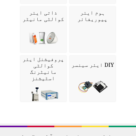
ہوم ایئر
ذاتی ایئر
پیوریفائر
کوالٹی مانیٹر
پروفیشنل ایئر
DIY ایئر سینسر
کوالٹی
مانیٹرنگ
اسٹیشنز