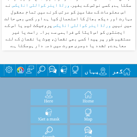
سکتا ہے، کسی نوٹس کے بغیر.
ورلڈ ایئر کوالٹی انڈیکس
نے
اس معلومات کے مضامین کو مرتب کرنے میں تمام معقول
مہارت اور دیکھ بھال کا استعمال کیا ہے اور کسی بھی حالت
میں نہیں
ورلڈ ایئر کوالٹی انڈیکس
پروجیکٹ ٹیم یا اس کے
ایجنٹوں کو اس ڈیٹا کی فراہمی سے براہ راست یا غیر
مستقیم طور پر پیدا کسی بھی نقصان، چوٹ یا نقصان کے لئے
معاہدے، تشدد یا دوسری صورت میں ذمہ دار ہوسکتا ہے.
گھر
یہاں
Here
Home
Get a mask!
Map
Search
Faq