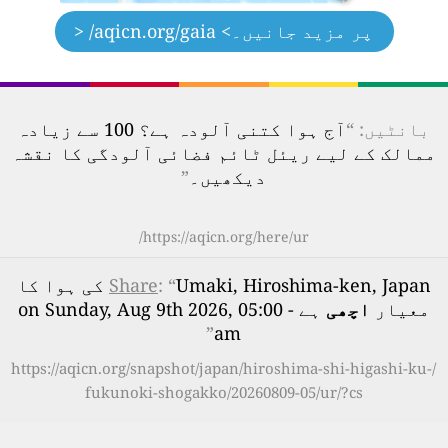
پر مزید جانیں۔
> aqicn.org/gaia/ <
بانٹیں: “
آج ہوا کتنی آلودہ ہے؟ 100 سے زیادہ
ممالک کے لیے ریئل ٹائم فضائی آلودگی کا نقشہ
دیکھیں۔
”
https://aqicn.org/here/ur/
: “
Share
Umaki, Hiroshima-ken, Japan کی ہوا کا
معیار
اچھی
ہے - on Sunday, Aug 9th 2026, 05:00
”
am
https://aqicn.org/snapshot/japan/hiroshima-shi-higashi-ku-/
fukunoki-shogakko/20260809-05/ur/?cs