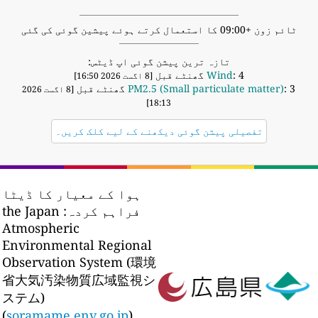
ٹائم زون +09:00 کا استعمال کرتے ہوئے پیشین گوئی کی گئی
تازہ ترین پیشن گوئی اپ ڈیٹس:
: 4 گھنٹے قبل
Wind
[8 اگست 2026 16:50]
: 3 گھنٹے قبل
PM2.5 (Small particulate matter)
[8 اگست 2026
18:13]
تفصیلی پیشن گوئی دیکھنے کے لیے کلک کریں۔
ہوا کے معیار کا ڈیٹا
فراہم کردہ:
the Japan
Atmospheric
Environmental Regional
Observation System (環境
省大気汚染物質広域監視シ
ステム)
(
soramame.env.go.jp
)