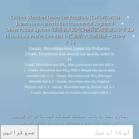
Citizen Weather Observer Program (CWOP/APRS)
Japan Atmospheric Environmental Regional
Observation System (環境省大気汚染物質広域監視システム)
Hiroshima Prefecture EPA (>広島県 大気情報ポータルサ
イト)
Umaki, Hiroshima-ken, Japan Air Pollution
Umaki, Hiroshima-ken overall air quality index is
13
Umaki, Hiroshima-ken PM
(fine particulate matter) AQI is
2.5
1 - Umaki, Hiroshima-ken PM
(PM10 (Respirable particulate
10
matter)) AQI is 13 - Umaki, Hiroshima-ken NO
(Nitrogen
2
Dioxide) AQI is 5 - Umaki, Hiroshima-ken SO
(Sulphur
2
Dioxide) AQI is 2 - Umaki, Hiroshima-ken O
(Ozone) AQI is 7
3
- Umaki, Hiroshima-ken CO (Carbon Monoxide) AQI is 2 -
ہماری مفت ماہانہ میلنگ لسٹ کے لیے سائن اپ کریں،
اور نئے مضامین دستیاب ہونے پر مطلع کریں۔
جمع کرائیں