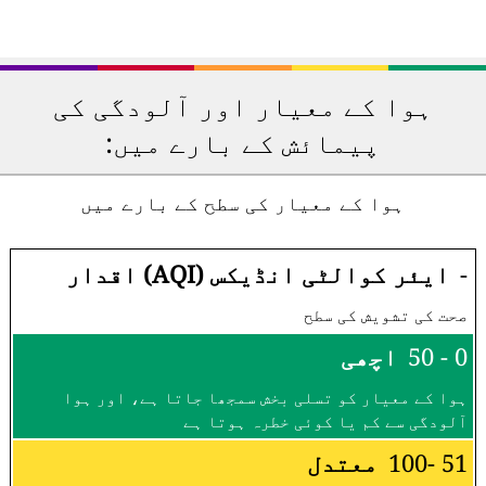
ہوا کے معیار اور آلودگی کی
پیمائش کے بارے میں:
ہوا کے معیار کی سطح کے بارے میں
-
ایئر کوالٹی انڈیکس (AQI) اقدار
صحت کی تشویش کی سطح
0 - 50
اچھی
ہوا کے معیار کو تسلی بخش سمجھا جاتا ہے، اور ہوا
آلودگی سے کم یا کوئی خطرہ ہوتا ہے
51 -100
معتدل