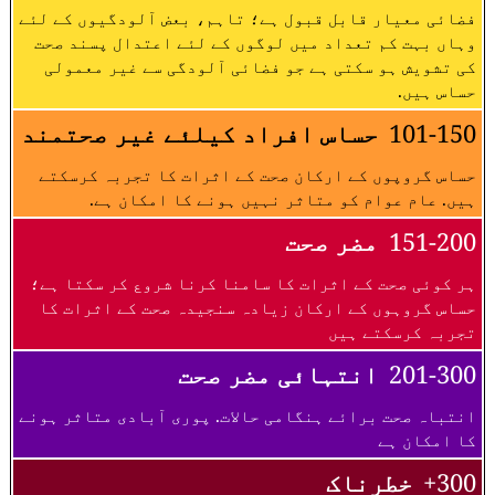
فضائی معیار قابل قبول ہے؛ تاہم، بعض آلودگیوں کے لئے
وہاں بہت کم تعداد میں لوگوں کے لئے اعتدال پسند صحت
کی تشویش ہو سکتی ہے جو فضائی آلودگی سے غیر معمولی
حساس ہیں.
101-150
حساس افراد کیلئے غیر صحتمند
حساس گروپوں کے ارکان صحت کے اثرات کا تجربہ کرسکتے
ہیں. عام عوام کو متاثر نہیں ہونے کا امکان ہے.
151-200
مضر صحت
ہر کوئی صحت کے اثرات کا سامنا کرنا شروع کر سکتا ہے؛
حساس گروہوں کے ارکان زیادہ سنجیدہ صحت کے اثرات کا
تجربہ کرسکتے ہیں
201-300
انتہائی مضر صحت
انتباہ صحت برائے ہنگامی حالات. پوری آبادی متاثر ہونے
کا امکان ہے
300+
خطرناک