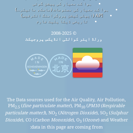
ہوا کے معیار کی پیشن گوئی
ہوا کے معیار کی مصنوعات (ماسک، مانیٹر…)
API (ایپلی کیشن پروگرامنگ انٹرفیس)
تاریخی ڈیٹا پلیٹ فارم
© 2008-2025
ورلڈ ایئر کوالٹی انڈیکس پروجیکٹ
The Data sources used for the Air Quality, Air Pollution,
PM
(
fine particulate matter
), PM
(
PM10 (Respirable
2.5
10
particulate matter)
), NO
(
Nitrogen Dioxide
), SO
(
Sulphur
2
2
Dioxide
), CO (
Carbon Monoxide
), O
(
Ozone
) and Weather
3
data in this page are coming from: