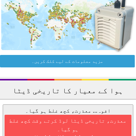
مزید معلومات کے لیے کلک کریں۔
ہوا کے معیار کا تاریخی ڈیٹا
افوہ... معذرت، کچھ غلط ہو گیا۔
معذرت، تاریخی ڈیٹا لوڈ کرتے وقت کچھ غلط
ہو گیا۔