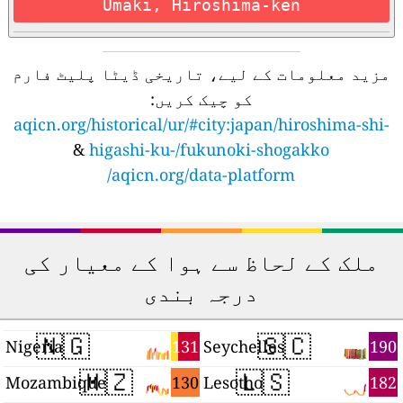
Umaki, Hiroshima-ken
مزید معلومات کے لیے، تاریخی ڈیٹا پلیٹ فارم
کو چیک کریں:
aqicn.org/historical/ur/#city:japan/hiroshima-shi-
&
higashi-ku-/fukunoki-shogakko
aqicn.org/data-platform/
ملک کے لحاظ سے ہوا کے معیار کی
درجہ بندی
🇳🇬
🇸🇨
7
131
190
Nigeria
Seychelles
🇲🇿
🇱🇸
3
130
182
Mozambique
Lesotho