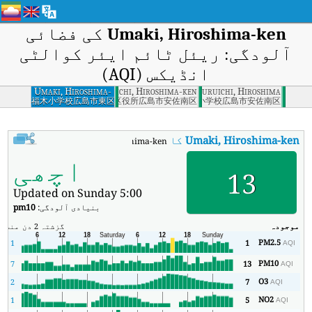
Umaki, Hiroshima-ken
کی فضائی
آلودگی: ریئل ٹائم ایئر کوالٹی
انڈیکس (AQI)
Umaki, Hiroshima-
Furuichi, Hiroshima-ken
Furuichi, Hiroshima
ken
福木小学校広島市東区
安佐南区役所広島市安佐南区
古市小学校広島市安佐南区
Umaki, Hiroshima-ken
کا AQI
:
Umaki, Hiroshima-ken کا ریئل ٹائم ایئر کوالٹی انڈیکس (AQI)۔
اچھی
13
Updated on Sunday 5:00
بنیادی آلودگی:
pm10
موجودہ
گزشتہ 2 دن
منٹ
زی
PM2.5
1
1
AQI
PM10
7
13
AQI
O3
2
7
AQI
NO2
1
5
AQI