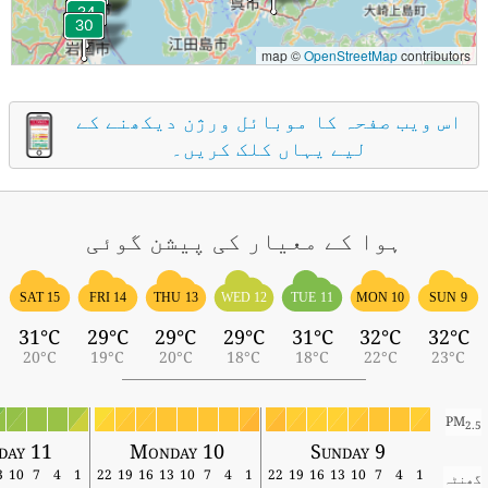
map ©
OpenStreetMap
contributors
اس ویب صفحہ کا موبائل ورژن دیکھنے کے
لیے یہاں کلک کریں۔
ہوا کے معیار کی پیشن گوئی
SAT 15
FRI 14
THU 13
WED 12
TUE 11
MON 10
SUN 9
31°C
29°C
29°C
29°C
31°C
32°C
32°C
20°C
19°C
20°C
18°C
18°C
22°C
23°C
PM
2.5
sday 11
Monday 10
Sunday 9
13
10
7
4
1
22
19
16
13
10
7
4
1
22
19
16
13
10
7
4
1
گھنٹہ