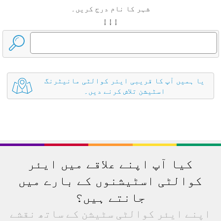
شہر کا نام درج کریں۔
↓ ↓ ↓
یا ہمیں آپ کا قریبی ایئر کوالٹی مانیٹرنگ
اسٹیشن تلاش کرنے دیں۔
کیا آپ اپنے علاقے میں ایئر
کوالٹی اسٹیشنوں کے بارے میں
جانتے ہیں؟
اپنے ایئر کوالٹی سٹیشن کے ساتھ نقشے