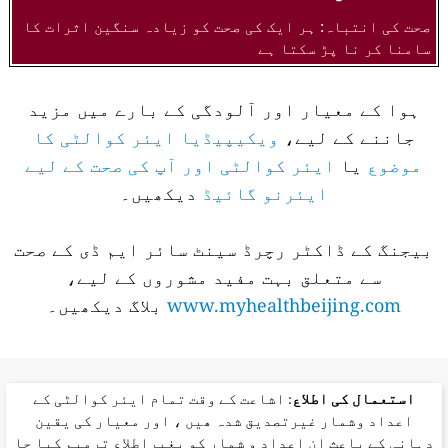
صحت کی انتباہ: ہر ایک کی صحت کو زیادہ سنگین اثرات کا
سامنا کر نا پڑ سکتا ہے
ہوا کے معیار اور آلودگی کے بارے میں مزید
جاننے کے لیے،
ویکیپیڈیا ایئر کوالٹی کا
موضوع
یا
ایئر کوالٹی اور آپ کی صحت کے لیے
ایئرنو گائیڈ
دیکھیں۔
بیجنگ کے ڈاکٹر رچرڈ سینٹ سائر ایم ڈی کے صحت
سے متعلق بہت مفید مشوروں کے لیے،
www.myhealthbeijing.com
بلاگ دیکھیں۔
استعمال کی اطلاع
: اشاعت کے وقت تمام ایئر کوالٹی کے
اعداد وشمار غیرتصدیق شدہ ھیں ، اور معیار کی یقین
دہانی کے باعث ان اعداد و شمار کو بغیراطلاع ترمیم کیا جا