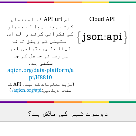
Cloud API
اس API url کا استعمال
کرتے ہوئے ہوا کے معیار
کی نگرانی کرنے والے اس
اسٹیشن کو ریئل ٹائم
ڈیٹا تک پروگرامی طور
پر رسائی حاصل کی جا
سکتی ہے۔
aqicn.org/data-platform/a
pi/H8810
(
مزید معلومات کے لیے، API کا
صفحہ دیکھیں:
aqicn.org/api/
)
دوسرے شہر کی تلاش ہے؟