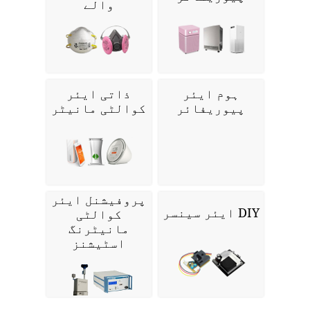
والے
ہوم ایئر
ذاتی ایئر
پیوریفائر
کوالٹی مانیٹر
پروفیشنل ایئر
DIY ایئر سینسر
کوالٹی
مانیٹرنگ
اسٹیشنز