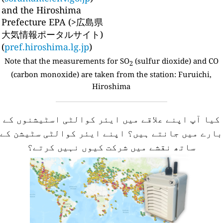
and the Hiroshima
Prefecture EPA (>広島県
大気情報ポータルサイト)
(
pref.hiroshima.lg.jp
)
Note that the measurements for SO
(sulfur dioxide) and CO
2
(carbon monoxide) are taken from the station:
Furuichi,
Hiroshima
کیا آپ اپنے علاقے میں ایئر کوالٹی اسٹیشنوں کے
ارے میں جانتے ہیں؟
اپنے ایئر کوالٹی سٹیشن کے
ساتھ نقشے میں شرکت کیوں نہیں کرتے؟