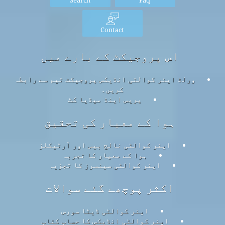
Contact
اس پروجیکٹ کے بارے میں
ورلڈ ایئر کوالٹی انڈیکس پروجیکٹ ٹیم سے رابطہ
کریں۔
پریس اینڈ میڈیا کٹ
ہوا کے معیار کی تحقیق
ایئر کوالٹی نالج بیس اور آرٹیکلز
ہوا کے معیار کا تجربہ
ایئر کوالٹی سینسرز کا تجزیہ
اکثر پوچھے گئے سوالات
ایئر کوالٹی ڈیٹا سورس
ایئر کوالٹی انڈیکس کا حساب کتاب