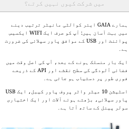
میں شرکت کیوں نہیں کرتے؟
ہمارے GAIA ایئر کوالٹی مانیٹر ترتیب دینے
میں بہت آسان ہیں: آپ کو صرف ایک WIFI ایکسیس
پوائنٹ اور USB کے موافق پاور سپلائی کی ضرورت
ے۔
یک بار منسلک ہونے کے بعد، آپ کی اصل وقت میں
فضائی آلودگی کی سطح نقشے اور API کے ذریعے
وری طور پر دستیاب ہو جاتی ہے۔
اسٹیشن 10 میٹر واٹر پروف پاور کیبل، ایک USB
اور سپلائی، بڑھتے ہوئے آلات اور ایک اختیاری
ولر پینل کے ساتھ آتا ہے۔