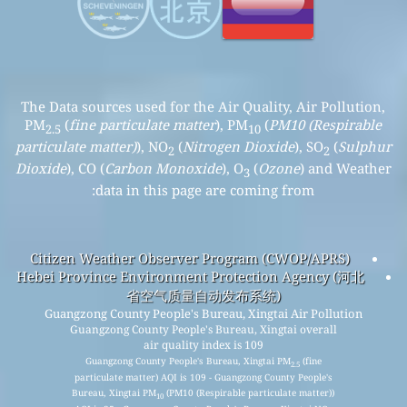
The Data sources used for the Air Quality, Air Pollution,
PM
(
fine particulate matter
), PM
(
PM10 (Respirable
2.5
10
particulate matter)
), NO
(
Nitrogen Dioxide
), SO
(
Sulphur
2
2
Dioxide
), CO (
Carbon Monoxide
), O
(
Ozone
) and Weather
3
data in this page are coming from:
Citizen Weather Observer Program (CWOP/APRS)
Hebei Province Environment Protection Agency (河北
省空气质量自动发布系统)
Guangzong County People's Bureau, Xingtai Air Pollution
Guangzong County People's Bureau, Xingtai overall
air quality index is 109
Guangzong County People's Bureau, Xingtai PM
(fine
2.5
particulate matter) AQI is 109 - Guangzong County People's
Bureau, Xingtai PM
(PM10 (Respirable particulate matter))
10