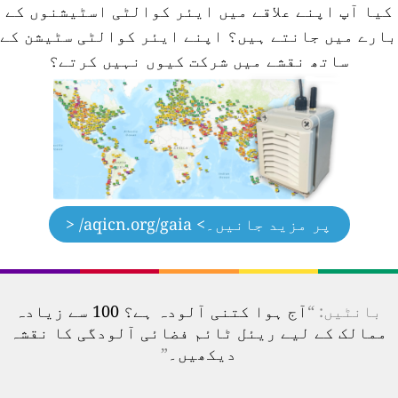
کیا آپ اپنے علاقے میں ایئر کوالٹی اسٹیشنوں کے
ارے میں جانتے ہیں؟
اپنے ایئر کوالٹی سٹیشن کے
ساتھ نقشے میں شرکت کیوں نہیں کرتے؟
پر مزید جانیں۔
> aqicn.org/gaia/ <
بانٹیں: “
آج ہوا کتنی آلودہ ہے؟ 100 سے زیادہ
ممالک کے لیے ریئل ٹائم فضائی آلودگی کا نقشہ
دیکھیں۔
”