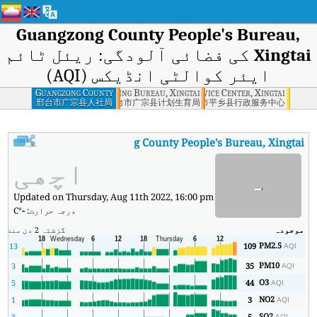
Guangzong County People's Bureau,
Xingtai
کی فضائی آلودگی: ریئل ٹائم
ایئر کوالٹی انڈیکس (AQI)
ngzong County Family Planning Bureau, Xingtai
Guangzong County
Pingxiang County Administrative Service Center, Xingtai
People's Bureau,
邢台市广宗县人社局
邢台市广宗县计划生育局
邢台市平乡县行政服务中心
Xingtai
Guangzong County People's Bureau, Xingtai
کا AQI
County People's Bureau, Xingtai
اچھی
-
Updated on Thursday, Aug 11th 2022, 16:00 pm
درجہ حرارت:
-
°C
موجودہ
گزشتہ 2 دن
منٹ
زی
PM2.5
9
13
109
AQI
PM10
0
3
35
AQI
O3
5
5
44
AQI
NO2
2
1
3
AQI
SO2
3
5
AQI