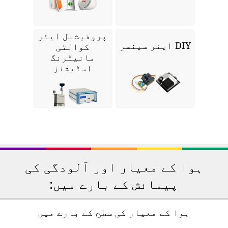
پروفیشنل ایئر
DIY ایئر سینسر
کوالٹی
مانیٹرنگ
اسٹیشنز
ہوا کے معیار اور آلودگی کی
پیمائش کے بارے میں:
ہوا کے معیار کی سطح کے بارے میں