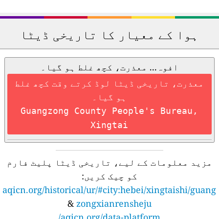
ہوا کے معیار کا تاریخی ڈیٹا
افوہ... معذرت، کچھ غلط ہو گیا۔
معذرت، تاریخی ڈیٹا لوڈ کرتے وقت کچھ غلط
ہو گیا۔
Guangzong County People's Bureau,
Xingtai
مزید معلومات کے لیے، تاریخی ڈیٹا پلیٹ فارم
کو چیک کریں:
aqicn.org/historical/ur/#city:hebei/xingtaishi/guang
&
zongxianrensheju
aqicn.org/data-platform/