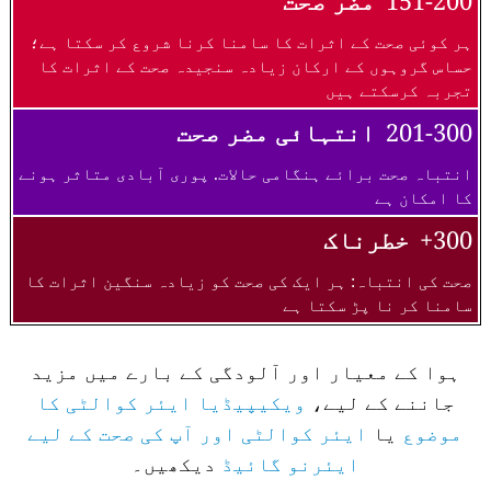
151-200
مضر صحت
ہر کوئی صحت کے اثرات کا سامنا کرنا شروع کر سکتا ہے؛
حساس گروہوں کے ارکان زیادہ سنجیدہ صحت کے اثرات کا
تجربہ کرسکتے ہیں
201-300
انتہائی مضر صحت
انتباہ صحت برائے ہنگامی حالات. پوری آبادی متاثر ہونے
کا امکان ہے
300+
خطرناک
صحت کی انتباہ: ہر ایک کی صحت کو زیادہ سنگین اثرات کا
سامنا کر نا پڑ سکتا ہے
ہوا کے معیار اور آلودگی کے بارے میں مزید
جاننے کے لیے،
ویکیپیڈیا ایئر کوالٹی کا
موضوع
یا
ایئر کوالٹی اور آپ کی صحت کے لیے
ایئرنو گائیڈ
دیکھیں۔