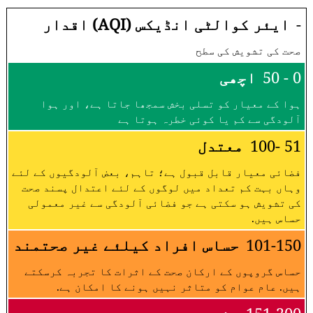
-
ایئر کوالٹی انڈیکس (AQI) اقدار
صحت کی تشویش کی سطح
0 - 50
اچھی
ہوا کے معیار کو تسلی بخش سمجھا جاتا ہے، اور ہوا
آلودگی سے کم یا کوئی خطرہ ہوتا ہے
51 -100
معتدل
فضائی معیار قابل قبول ہے؛ تاہم، بعض آلودگیوں کے لئے
وہاں بہت کم تعداد میں لوگوں کے لئے اعتدال پسند صحت
کی تشویش ہو سکتی ہے جو فضائی آلودگی سے غیر معمولی
حساس ہیں.
101-150
حساس افراد کیلئے غیر صحتمند
حساس گروپوں کے ارکان صحت کے اثرات کا تجربہ کرسکتے
ہیں. عام عوام کو متاثر نہیں ہونے کا امکان ہے.