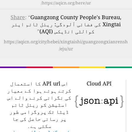
https://aqicn.org/here/ur/
Share
: “
Guangzong County People's Bureau,
Xingtai کی فضائی آلودگی: ریئل ٹائم ایئر
کوالٹی انڈیکس (AQI)
”
https://aqicn.org/city/hebei/xingtaishi/guangzongxianrensh
eju/ur/
Cloud API
اس API url کا استعمال
کرتے ہوئے ہوا کے معیار
کی نگرانی کرنے والے اس
اسٹیشن کو ریئل ٹائم
ڈیٹا تک پروگرامی طور
پر رسائی حاصل کی جا
سکتی ہے۔