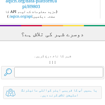
aqicn.org/data-platform/a
pi/H9803
(
مزید معلومات کے لیے، API کا
صفحہ دیکھیں:
aqicn.org/api/
)
دوسرے شہر کی تلاش ہے؟
شہر کا نام درج کریں۔
↓ ↓ ↓
یا ہمیں آپ کا قریبی ایئر کوالٹی مانیٹرنگ
اسٹیشن تلاش کرنے دیں۔