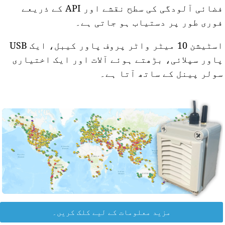
فضائی آلودگی کی سطح نقشے اور API کے ذریعے
وری طور پر دستیاب ہو جاتی ہے۔
اسٹیشن 10 میٹر واٹر پروف پاور کیبل، ایک USB
اور سپلائی، بڑھتے ہوئے آلات اور ایک اختیاری
ولر پینل کے ساتھ آتا ہے۔
مزید معلومات کے لیے کلک کریں۔