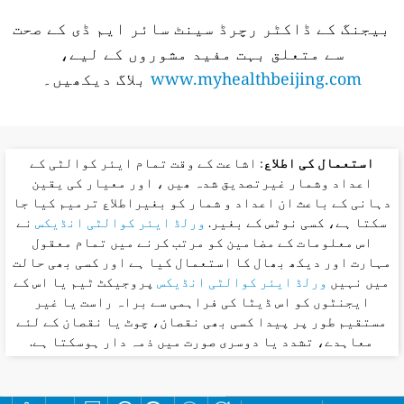
بیجنگ کے ڈاکٹر رچرڈ سینٹ سائر ایم ڈی کے صحت
سے متعلق بہت مفید مشوروں کے لیے،
www.myhealthbeijing.com
بلاگ دیکھیں۔
استعمال کی اطلاع
: اشاعت کے وقت تمام ایئر کوالٹی کے
اعداد وشمار غیرتصدیق شدہ ھیں ، اور معیار کی یقین
دہانی کے باعث ان اعداد و شمار کو بغیراطلاع ترمیم کیا جا
سکتا ہے، کسی نوٹس کے بغیر.
ورلڈ ایئر کوالٹی انڈیکس
نے
اس معلومات کے مضامین کو مرتب کرنے میں تمام معقول
مہارت اور دیکھ بھال کا استعمال کیا ہے اور کسی بھی حالت
میں نہیں
ورلڈ ایئر کوالٹی انڈیکس
پروجیکٹ ٹیم یا اس کے
ایجنٹوں کو اس ڈیٹا کی فراہمی سے براہ راست یا غیر
مستقیم طور پر پیدا کسی بھی نقصان، چوٹ یا نقصان کے لئے
معاہدے، تشدد یا دوسری صورت میں ذمہ دار ہوسکتا ہے.