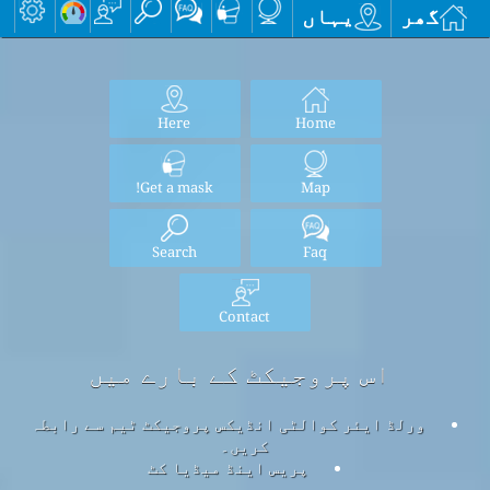
گھر
یہاں
Here
Home
Get a mask!
Map
Search
Faq
Contact
اس پروجیکٹ کے بارے میں
ورلڈ ایئر کوالٹی انڈیکس پروجیکٹ ٹیم سے رابطہ
کریں۔
پریس اینڈ میڈیا کٹ