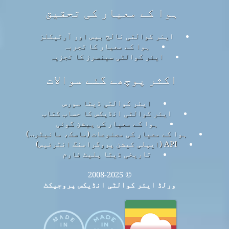
ہوا کے معیار کی تحقیق
ایئر کوالٹی نالج بیس اور آرٹیکلز
ہوا کے معیار کا تجربہ
ایئر کوالٹی سینسرز کا تجزیہ
اکثر پوچھے گئے سوالات
ایئر کوالٹی ڈیٹا سورس
ایئر کوالٹی انڈیکس کا حساب کتاب
ہوا کے معیار کی پیشن گوئی
ہوا کے معیار کی مصنوعات (ماسک، مانیٹر…)
API (ایپلی کیشن پروگرامنگ انٹرفیس)
تاریخی ڈیٹا پلیٹ فارم
© 2008-2025
ورلڈ ایئر کوالٹی انڈیکس پروجیکٹ