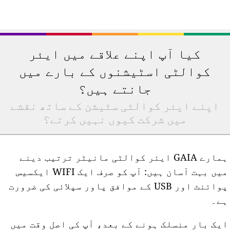
کیا آپ اپنے علاقے میں ایئر
کوالٹی اسٹیشنوں کے بارے میں
جانتے ہیں؟
اپنے ایئر کوالٹی سٹیشن کے ساتھ نقشے
میں شرکت کیوں نہیں کرتے؟
ہمارے GAIA ایئر کوالٹی مانیٹر ترتیب دینے
میں بہت آسان ہیں: آپ کو صرف ایک WIFI ایکسیس
پوائنٹ اور USB کے موافق پاور سپلائی کی ضرورت
ے۔
یک بار منسلک ہونے کے بعد، آپ کی اصل وقت میں