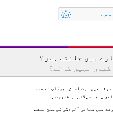
 دیں۔
ارے میں جانتے ہیں؟
کیوں نہیں کرتے؟
رتیب دینے میں بہت آسان ہیں: آپ کو صرف
وقت میں فضائی آلودگی کی سطح نقشے