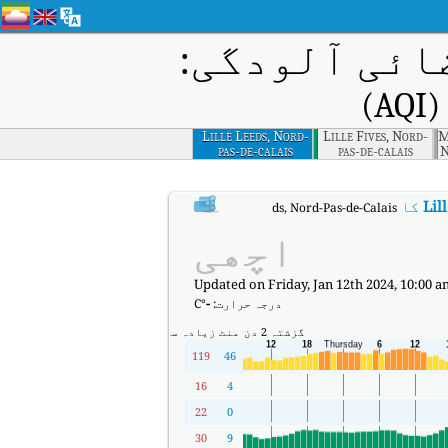
ائی آلودگی:
)
Lille Leeds, Nord-
Lille Fives, Nord-
M
pas-de-calais
pas-de-calais
N
Lil
کا AQI
:
Lille Leeds, Nord-Pas-de-Calais کا ریئل ٹائم ایئر کوالٹی انڈیکس (AQI)۔
اچھی
Updated on Friday, Jan 12th 2024, 10:00 a
درجہ حرارت:
-
°C
گزشتہ 2 دن
منٹ
زیادہ سے زیادہ
119
46
16
4
22
0
30
9