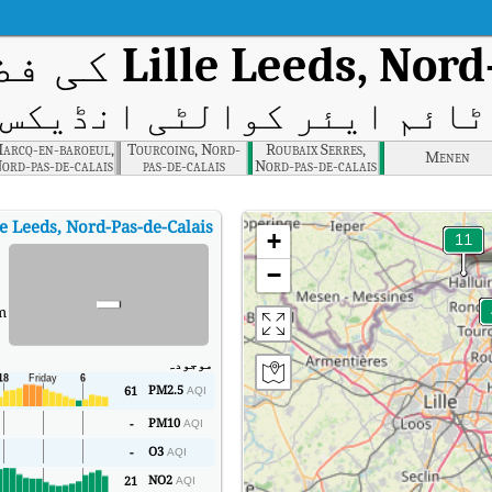
Lille Leeds, Nord
کی فض
ائم ایئر کوالٹی انڈیکس (AQI
arcq-en-baroeul,
Tourcoing, Nord-
Roubaix Serres,
Menen
ord-pas-de-calais
pas-de-calais
Nord-pas-de-calais
le Leeds, Nord-Pas-de-Calais
+
-
−
m
موجودہ
PM2.5
61
AQI
PM10
-
AQI
O3
-
AQI
NO2
21
AQI