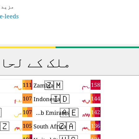
کریں:
le-leeds
ی درجہ بندی
🇿🇲
111
158
Zambia
🇮🇩
107
144
Indonesia

🇦🇪
107
142
United Arab Emirates
🇿
🇿🇦
105
136
South Africa