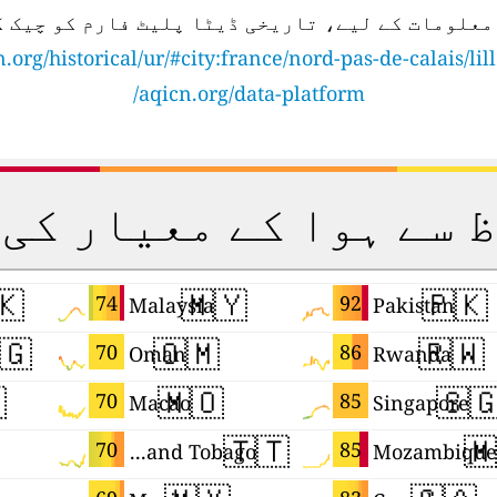
 معلومات کے لیے، تاریخی ڈیٹا پلیٹ فارم کو چیک 
.org/historical/ur/#city:france/nord-pas-de-calais/lil
aqicn.org/data-platform/
ظ سے ہوا کے معیار ک
🇰
🇲🇾
🇵🇰
74
92
Malaysia
Pakistan
🇬
🇴🇲
🇷🇼
70
86
Oman
Rwanda

🇲🇴
🇸
70
85
Macao
Singapore
🇹🇹
🇲
70
85
Trinidad and Tobago
Mozambique