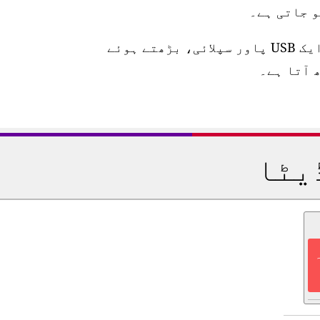
اسٹیشن 10 میٹر واٹر پروف پاور کیبل، ایک USB پاور سپلائی، بڑھتے ہوئے
 آتا ہے۔
یٹا