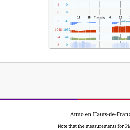
2
0
0
0
6
-4
1048
1039
94
44
3
0
Note that the measurements for P