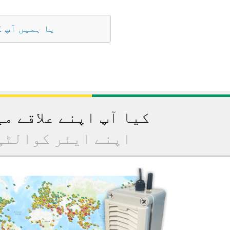
یا ہمیں آپ 
کیا آپ اپنے علاقے م
اپنے ایئر کوالٹی