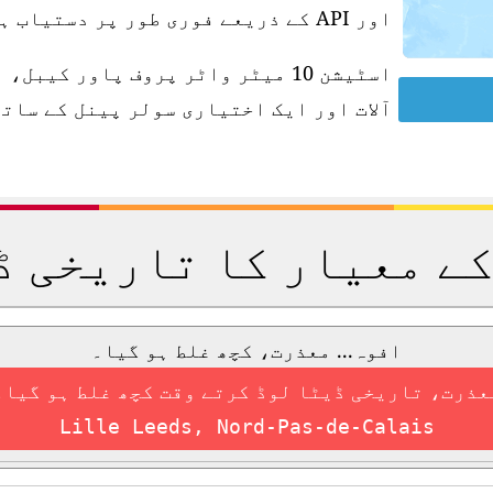
اور API کے ذریعے فوری طور پر دستیاب ہو جاتی ہے۔
آلات اور ایک اختیاری سولر پینل کے ساتھ
کے معیار کا تاریخی ڈ
افوہ... معذرت، کچھ غلط ہو گیا۔
عذرت، تاریخی ڈیٹا لوڈ کرتے وقت کچھ غلط ہو گیا۔
Lille Leeds, Nord-Pas-de-Calais