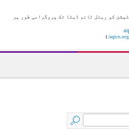
س اسٹیشن کو ریئل ٹائم ڈیٹا تک پروگرامی طور پر
aq
)
aqicn.org/