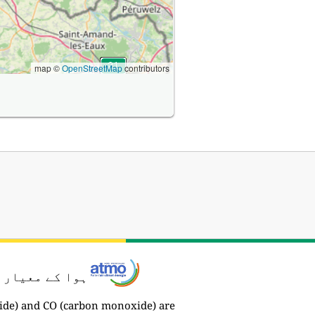
map ©
OpenStreetMap
contributors
ہوا کے معیار 
ide) and CO (carbon monoxide) are