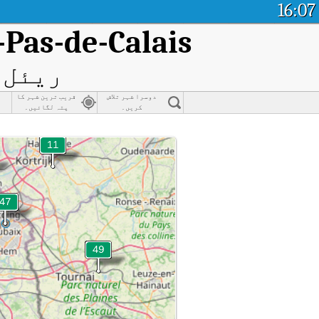
16:07
-Pas-de-Calais
ریئل ٹ
دوسرا شہر تلاش
قریب ترین شہر کا
کریں۔
پتہ لگائیں۔