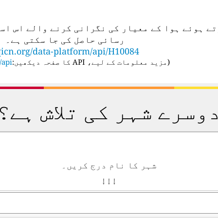
تعمال کرتے ہوئے ہوا کے معیار کی نگرانی کرنے والے ا
رسائی حاصل کی جا سکتی ہے۔
icn.org/data-platform/api/H10084
(
مزید معلومات کے لیے، API کا صفحہ دیکھیں:
api/
وسرے شہر کی تلاش ہے؟
شہر کا نام درج کریں۔
↓ ↓ ↓