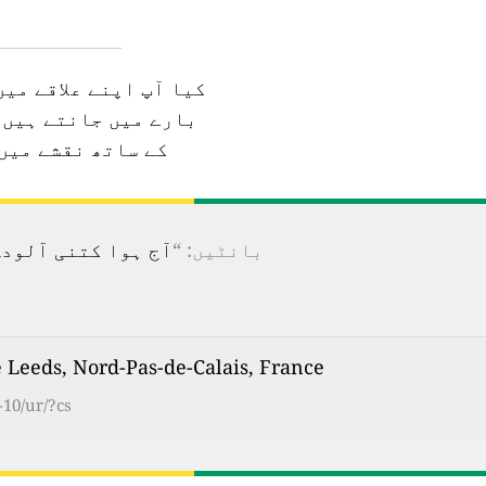
کیا آپ اپنے علاقے می
بارے میں جانتے ہیں؟
کے ساتھ نقشے میں
بانٹیں: “
آج ہوا کتنی آلودہ ہے؟ 100 سے زیادہ ممالک کے لیے ریئل ٹائم فضائی آ
Lille Leeds, Nord-Pas-de-Calais, France کی ہوا کا
-10/ur/?cs