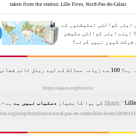
taken from the station:
Lille Fives, Nord-Pas-de-Calais
ں ایئر کوالٹی اسٹیشنوں کے
اپنے ایئر کوالٹی سٹیشن
 شرکت کیوں نہیں کرتے؟
لودگی کا نقشہ دیکھیں۔
https://aqicn.org/here/ur/
 معیار
: “
Share
دستیاب نہیں ہے
ہے - on Friday, Jan 12th 2024, 10:00 am
qicn.org/snapshot/france/nord-pas-de-calais/lille-leeds/20240112