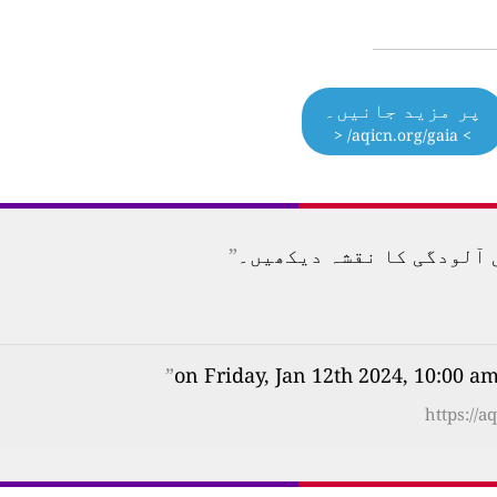
پر مزید جانیں۔
> aqicn.org/gaia/ <
”
”
https://a