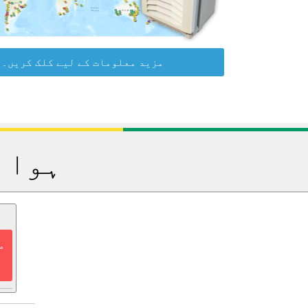
مزید معلومات کے لیے کلک کریں۔
ہوا 
م