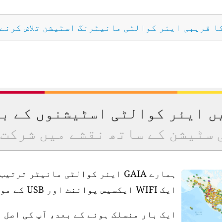
کا قریبی ایئر کوالٹی مانیٹرنگ اسٹیشن تلاش کرنے
یں ایئر کوالٹی اسٹیشنوں کے ب
 سٹیشن کے ساتھ نقشے میں شرکت 
ہمارے GAIA ایئر کوالٹی مانیٹر ت
ایک WIFI ایکسیس پوائنٹ اور USB کے موافق پاور سپلائی کی ضرورت ہے۔
ایک بار منسلک ہونے کے بعد، آپ کی اصل 