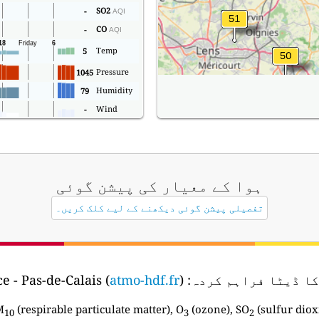
SO2
-
AQI
CO
-
AQI
Temp
5
Pressure
1045
Humidity
79
Wind
-
ہوا کے معیار کی پیشن گوئی
تفصیلی پیشن گوئی دیکھنے کے لیے کلک کریں۔
کا ڈیٹا فراہم کردہ:
Atmo en Hauts-de-France - Pas-de-Calais (
)
atmo-hdf.fr
M
(respirable particulate matter), O
(ozone), SO
(sulfur diox
10
3
2