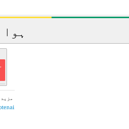
ہوا 
م
مزید 
otenai