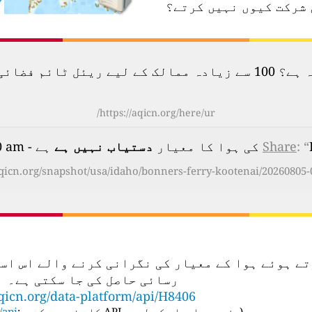
 شرکت کیوں نہیں کرتے؟
لودگی کا نقشہ دیکھیں۔
https://aqicn.org/here/ur/
: “
Share
دستیاب نہیں ہے
ہے - on Wednesday, Aug 5th 2026, 05:00 am
aqicn.org/snapshot/usa/idaho/bonners-ferry-kootenai/20260805-
تعمال کرتے ہوئے ہوا کے معیار کی نگرانی کرنے والے ا
رسائی حاصل کی جا سکتی ہے۔
qicn.org/data-platform/api/H8406
(
مزید معلومات کے لیے، API کا صفحہ دیکھیں:
api/