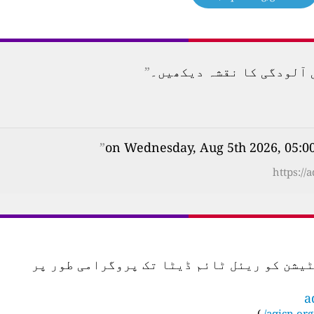
”
”
https://
س اسٹیشن کو ریئل ٹائم ڈیٹا تک پروگرامی طور پر
a
)
aqicn.org/