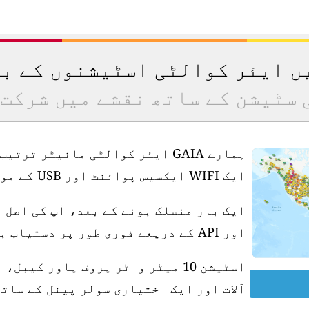
یں ایئر کوالٹی اسٹیشنوں کے ب
 سٹیشن کے ساتھ نقشے میں شرکت 
ہمارے GAIA ایئر کوالٹی مانیٹر ت
ایک WIFI ایکسیس پوائنٹ اور USB کے موافق پاور سپلائی کی ضرورت ہے۔
ایک بار منسلک ہونے کے بعد، آپ کی اصل 
اور API کے ذریعے فوری طور پر دستیاب ہو جاتی ہے۔
آلات اور ایک اختیاری سولر پینل کے ساتھ