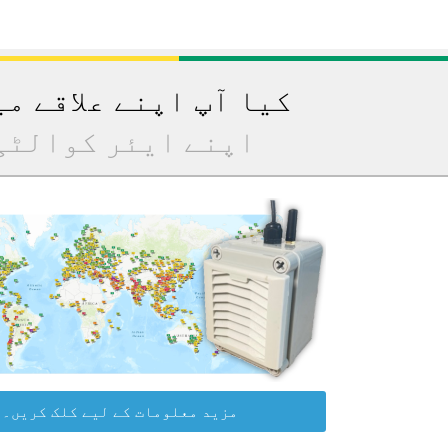
کیا آپ اپنے علاقے م
اپنے ایئر کوالٹی
مزید معلومات کے لیے کلک کریں۔