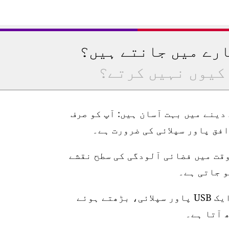
ارے میں جانتے ہیں؟
کیوں نہیں کرتے؟
رتیب دینے میں بہت آسان ہیں: آپ کو صرف
وقت میں فضائی آلودگی کی سطح نقشے
اسٹیشن 10 میٹر واٹر پروف پاور کیبل، ایک USB پاور سپلائی، بڑھتے ہوئے
 آتا ہے۔