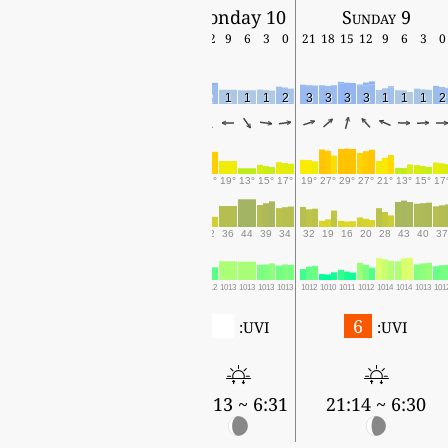
Monday 10
Sunday 9
15
12
9
6
3
0
21
18
15
12
9
6
3
0
4
2
1
1
1
2
3
3
3
3
1
1
1
2
28°
26°
19°
13°
15°
17°
19°
27°
29°
27°
21°
13°
15°
17
18
22
36
44
39
34
32
19
16
20
28
43
40
37
1010
1012
1013
1013
1013
1013
1012
1010
1011
1012
1014
1014
1013
101
0
6
UVI:
UVI:
6:31 ~ 21:13
6:30 ~ 21:14