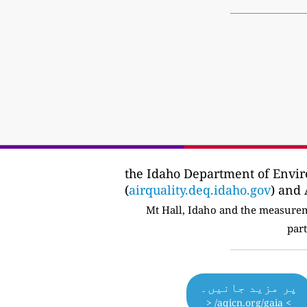
the Idaho Department of Envi
(
airquality.deq.idaho.gov
) and 
part
پر مزید جانیں۔
> aqicn.org/gaia/ <