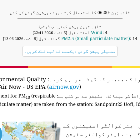
ٹائم زون -06:00 کا استعمال کرتے ہوئے پیشین گوئی کی گئی
تازہ ترین پیشن گوئی اپ ڈیٹس:
: 4 گھنٹے قبل
Wind
[5 اگست 2026 22:41]
: 14 گھنٹے قبل
PM2.5 (Small particulate matter)
[5 اگست 2026 13:06]
تفصیلی پیشن گوئی دیکھنے کے لیے کلک کریں۔
ا کے معیار کا ڈیٹا فراہم کردہ:
ronmental Quality
Air Now - US EPA (
airnow.gov
)
ت) کی پیمائش اسٹیشن سے لی گئی ہے:
Mt Hall, Idaho and the measurement for PM
(respirable
10
iculate matter) are taken from the station: Sandpoint25 Uofi, 
ں ایئر کوالٹی اسٹیشنوں کے
اپنے ایئر کوالٹی سٹیشن