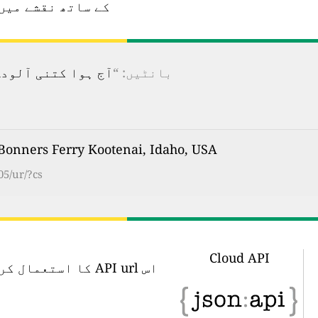
کے ساتھ نقشے میں
بانٹیں: “
آج ہوا کتنی آلودہ ہے؟ 100 سے زیادہ ممالک کے لیے ریئل ٹائم فضائی آ
Bonners Ferry Kootenai, Idaho, USA کی ہوا کا معیار
05/ur/?cs
Cloud API
اس API url کا اس