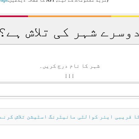
وسرے شہر کی تلاش ہے؟
شہر کا نام درج کریں۔
↓ ↓ ↓
کا قریبی ایئر کوالٹی مانیٹرنگ اسٹیشن تلاش کرنے