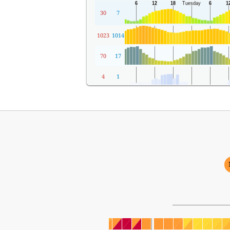
30
7
1023
1014
70
17
4
1