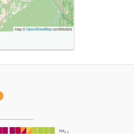
map ©
OpenStreetMap
contributors
PM
2.5