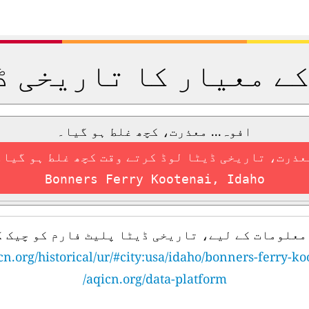
کے معیار کا تاریخی ڈ
افوہ... معذرت، کچھ غلط ہو گیا۔
عذرت، تاریخی ڈیٹا لوڈ کرتے وقت کچھ غلط ہو گیا۔
Bonners Ferry Kootenai, Idaho
معلومات کے لیے، تاریخی ڈیٹا پلیٹ فارم کو چیک ک
cn.org/historical/ur/#city:usa/idaho/bonners-ferry-ko
aqicn.org/data-platform/