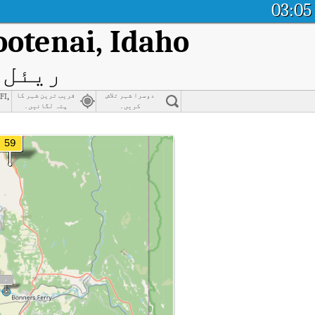
03:05
otenai, Idaho
ریئل ٹ
i,
دوسرا شہر تلاش
قریب ترین شہر کا
کریں۔
پتہ لگائیں۔