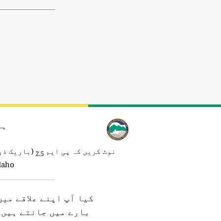
ہو
نوٹ کریں کہ پی ایم
(باریک ذرا
2.5
Idaho
کیا آپ اپنے علاقے می
بارے میں جانتے ہیں؟