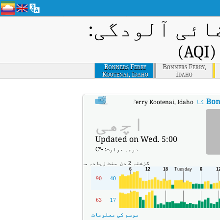
ائی آلودگی:
)
Bonners Ferry
Bonners Ferry,
Kootenai, Idaho
Idaho
Bon
کا AQI
:
Bonners Ferry Kootenai, Idaho کا ریئل ٹائم ایئر کوالٹی انڈیکس (AQI)۔
اچھی
Updated on Wed. 5:00
درجہ حرارت:
-
°C
گزشتہ 2 دن
منٹ
زیادہ سے زیادہ
90
40
63
17
موسم کی معلومات