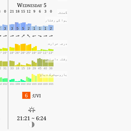
Wednesday 5
3
0
21
18
15
12
9
6
3
0
گھنٹہ
ہوا کی رفتار
2
3
3
5
5
2
1
1
1
2
درجہ حرارت
4°
16°
18°
26°
28°
25°
19°
10°
11°
13°
رشتہ دار نمی
2
31
33
18
15
19
29
45
40
36
بارومیٹرک دباؤ
12
1012
1011
1009
1010
1012
1015
1016
1015
1015
6
UVI:
9
6:24 ~ 21:21