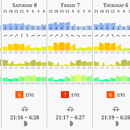
Saturday 8
Friday 7
Thursday 6
21
18
15
12
9
6
3
0
21
18
15
12
9
6
3
0
21
18
15
12
9
6
3
3
3
3
2
2
1
3
4
4
4
3
1
1
1
1
3
4
4
3
1
1
°
18°
26°
28°
26°
21°
14°
16°
18°
20°
29°
31°
29°
23°
14°
15°
18°
20°
29°
30°
28°
22°
13°
1
35
22
17
19
26
34
28
25
26
15
13
15
23
35
29
26
27
13
12
14
24
37
3
2
1012
1010
1011
1013
1014
1014
1012
1012
1012
1009
1010
1012
1014
1015
1014
1013
1012
1009
1010
1011
1013
1014
10
6
7
6
UVI:
UVI:
UVI:
6:28 ~ 21:16
6:27 ~ 21:17
6:26 ~ 21:1