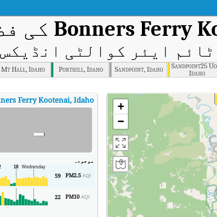
Bonners Ferry Ko
کی فض
ائم ایئر کوالٹی انڈیکس (AQI
Sandpoint25 Uof
Mt Hall, Idaho
Porthill, Idaho
Sandpoint, Idaho
Idaho
ners Ferry Kootenai, Idaho
+
-
−
موجودہ
PM2.5
59
AQI
PM10
22
AQI