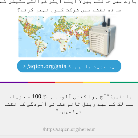
ارے میں جانتے ہیں؟
اپنے ایئر کوالٹی سٹیشن کے
ساتھ نقشے میں شرکت کیوں نہیں کرتے؟
پر مزید جانیں۔
> aqicn.org/gaia/ <
بانٹیں: “
آج ہوا کتنی آلودہ ہے؟ 100 سے زیادہ
ممالک کے لیے ریئل ٹائم فضائی آلودگی کا نقشہ
دیکھیں۔
”
https://aqicn.org/here/ur/