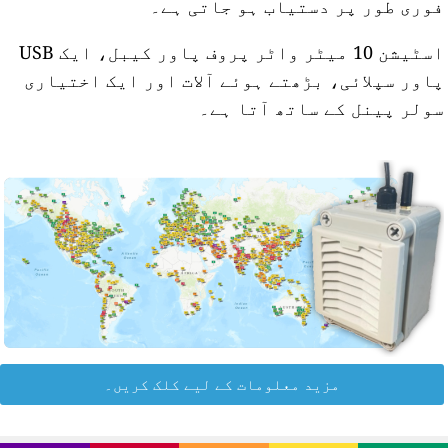
وری طور پر دستیاب ہو جاتی ہے۔
اسٹیشن 10 میٹر واٹر پروف پاور کیبل، ایک USB
اور سپلائی، بڑھتے ہوئے آلات اور ایک اختیاری
ولر پینل کے ساتھ آتا ہے۔
مزید معلومات کے لیے کلک کریں۔