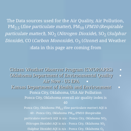
The Data sources used for the Air Quality, Air Pollution,
PM
(
fine particulate matter
), PM
(
PM10 (Respirable
2.5
10
particulate matter)
), NO
(
Nitrogen Dioxide
), SO
(
Sulphur
2
2
Dioxide
), CO (
Carbon Monoxide
), O
(
Ozone
) and Weather
3
data in this page are coming from:
Citizen Weather Observer Program (CWOP/APRS)
Oklahoma Department of Environmental Quality
Air Now - US EPA
Kansas Department of Health and Environment
Ponca City, Oklahoma, USA Air Pollution
Ponca City, Oklahoma overall air quality index is
40
Ponca City, Oklahoma PM
(fine particulate matter) AQI is
2.5
40 - Ponca City, Oklahoma PM
(PM10 (Respirable
10
particulate matter)) AQI is n/a - Ponca City, Oklahoma NO
2
(Nitrogen Dioxide) AQI is n/a - Ponca City, Oklahoma SO
2
(Sulphur Dioxide) AQI is n/a - Ponca City, Oklahoma O
3