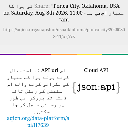
: “
Share
Ponca City, Oklahoma, USA کی ہوا کا
معیار
اچھی
ہے - on Saturday, Aug 8th 2026, 11:00
”
am
https://aqicn.org/snapshot/usa/oklahoma/ponca-city/2026080
8-11/ur/?cs
Cloud API
اس API url کا استعمال
کرتے ہوئے ہوا کے معیار
کی نگرانی کرنے والے اس
اسٹیشن کو ریئل ٹائم
ڈیٹا تک پروگرامی طور
پر رسائی حاصل کی جا
سکتی ہے۔
aqicn.org/data-platform/a
pi/H7639