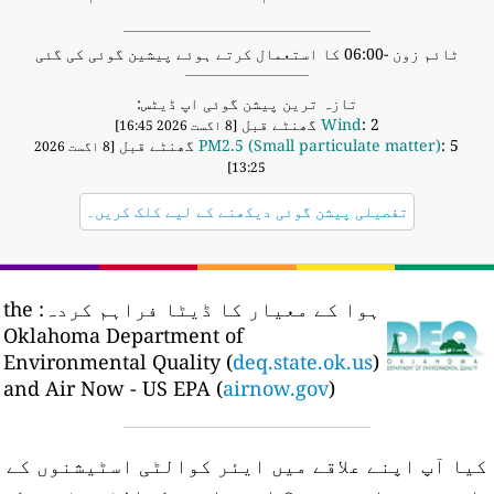
ٹائم زون -06:00 کا استعمال کرتے ہوئے پیشین گوئی کی گئی
تازہ ترین پیشن گوئی اپ ڈیٹس:
: 2 گھنٹے قبل
Wind
[8 اگست 2026 16:45]
: 5 گھنٹے قبل
PM2.5 (Small particulate matter)
[8 اگست 2026
13:25]
تفصیلی پیشن گوئی دیکھنے کے لیے کلک کریں۔
ہوا کے معیار کا ڈیٹا فراہم کردہ:
the
Oklahoma Department of
Environmental Quality (
deq.state.ok.us
)
and Air Now - US EPA (
airnow.gov
)
کیا آپ اپنے علاقے میں ایئر کوالٹی اسٹیشنوں کے