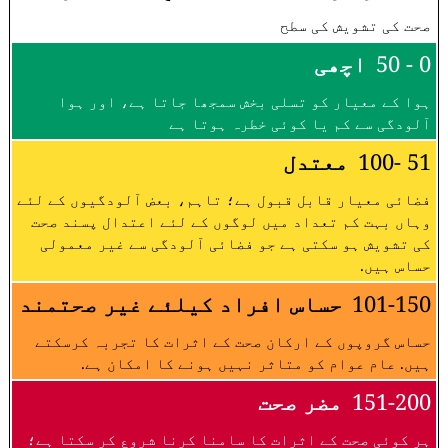
صحت کی تشویش کی سطح
0 - 50
اچھی
ہوا کے معیار کو تسلی بخش سمجھا جاتا ہے، اور ہوا
آلودگی سے کم یا کوئی خطرہ ہوتا ہے
51 -100
معتدل
فضائی معیار قابل قبول ہے؛ تاہم، بعض آلودگیوں کے لئے
وہاں بہت کم تعداد میں لوگوں کے لئے اعتدال پسند صحت
کی تشویش ہو سکتی ہے جو فضائی آلودگی سے غیر معمولی
حساس ہیں.
101-150
حساس افراد کیلئے غیر صحتمند
حساس گروپوں کے ارکان صحت کے اثرات کا تجربہ کرسکتے
ہیں. عام عوام کو متاثر نہیں ہونے کا امکان ہے.
151-200
مضر صحت
ہر کوئی صحت کے اثرات کا سامنا کرنا شروع کر سکتا ہے؛