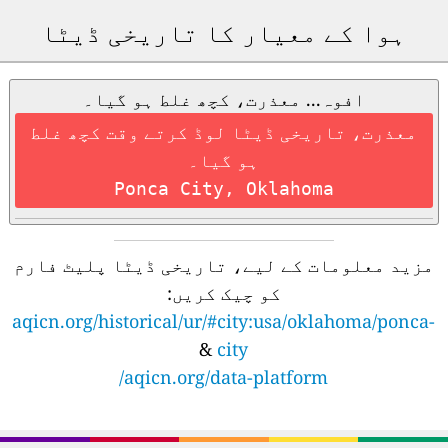
ہوا کے معیار کا تاریخی ڈیٹا
افوہ... معذرت، کچھ غلط ہو گیا۔
معذرت، تاریخی ڈیٹا لوڈ کرتے وقت کچھ غلط
ہو گیا۔
Ponca City, Oklahoma
مزید معلومات کے لیے، تاریخی ڈیٹا پلیٹ فارم
کو چیک کریں:
aqicn.org/historical/ur/#city:usa/oklahoma/ponca-
&
city
aqicn.org/data-platform/