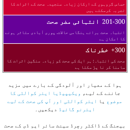
حساس گروہوں کے ارکان زیادہ سنجیدہ صحت کے اثرات کا
تجربہ کرسکتے ہیں
201-300
انتہائی مضر صحت
انتباہ صحت برائے ہنگامی حالات. پوری آبادی متاثر ہونے
کا امکان ہے
300+
خطرناک
صحت کی انتباہ: ہر ایک کی صحت کو زیادہ سنگین اثرات کا
سامنا کر نا پڑ سکتا ہے
ہوا کے معیار اور آلودگی کے بارے میں مزید
جاننے کے لیے،
ویکیپیڈیا ایئر کوالٹی کا
موضوع
یا
ایئر کوالٹی اور آپ کی صحت کے لیے
ایئرنو گائیڈ
دیکھیں۔
بیجنگ کے ڈاکٹر رچرڈ سینٹ سائر ایم ڈی کے صحت