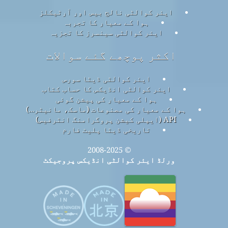
ایئر کوالٹی نالج بیس اور آرٹیکلز
ہوا کے معیار کا تجربہ
ایئر کوالٹی سینسرز کا تجزیہ
اکثر پوچھے گئے سوالات
ایئر کوالٹی ڈیٹا سورس
ایئر کوالٹی انڈیکس کا حساب کتاب
ہوا کے معیار کی پیشن گوئی
ہوا کے معیار کی مصنوعات (ماسک، مانیٹر…)
API (ایپلی کیشن پروگرامنگ انٹرفیس)
تاریخی ڈیٹا پلیٹ فارم
© 2008-2025
ورلڈ ایئر کوالٹی انڈیکس پروجیکٹ