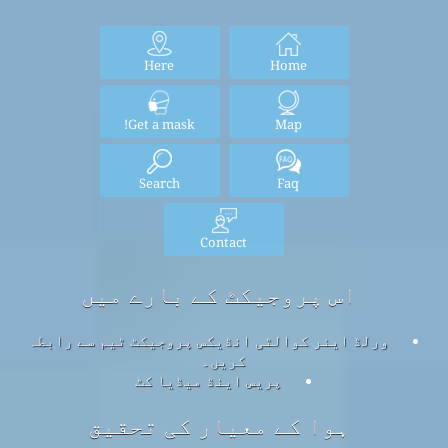
Here
Home
Get a mask!
Map
Search
Faq
Contact
اس پروجیکٹ کے بارے میں
ورلڈ ایئر کوالٹی انڈیکس پروجیکٹ ٹیم سے رابطہ
کریں۔
پریس اینڈ میڈیا کٹ
ہوا کے معیار کی تحقیق