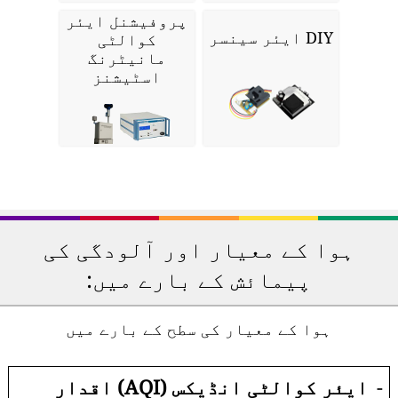
پروفیشنل ایئر
DIY ایئر سینسر
کوالٹی
مانیٹرنگ
اسٹیشنز
ہوا کے معیار اور آلودگی کی
پیمائش کے بارے میں:
ہوا کے معیار کی سطح کے بارے میں
-
ایئر کوالٹی انڈیکس (AQI) اقدار