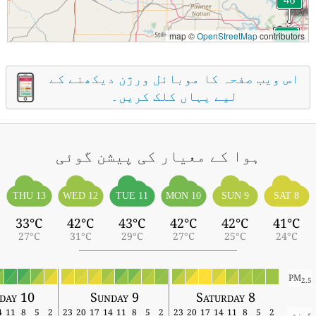
map ©
OpenStreetMap
contributors
اس ویب صفحہ کا موبائل ورژن دیکھنے کے
لیے یہاں کلک کریں۔
ہوا کے معیار کی پیشن گوئی
THU 13
WED 12
TUE 11
MON 10
SUN 9
SAT 8
33°C
42°C
43°C
42°C
42°C
41°C
27°C
31°C
29°C
27°C
25°C
24°C
PM
2.5
day 10
Sunday 9
Saturday 8
14
11
8
5
2
23
20
17
14
11
8
5
2
23
20
17
14
11
8
5
2
گھنٹہ