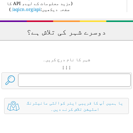
(
مزید معلومات کے لیے، API کا
صفحہ دیکھیں:
aqicn.org/api/
)
دوسرے شہر کی تلاش ہے؟
شہر کا نام درج کریں۔
↓ ↓ ↓
یا ہمیں آپ کا قریبی ایئر کوالٹی مانیٹرنگ
اسٹیشن تلاش کرنے دیں۔