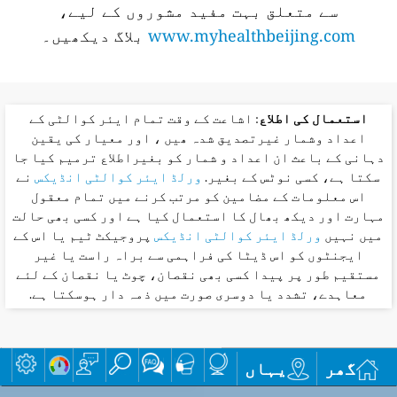
سے متعلق بہت مفید مشوروں کے لیے،
www.myhealthbeijing.com
بلاگ دیکھیں۔
استعمال کی اطلاع
: اشاعت کے وقت تمام ایئر کوالٹی کے
اعداد وشمار غیرتصدیق شدہ ھیں ، اور معیار کی یقین
دہانی کے باعث ان اعداد و شمار کو بغیراطلاع ترمیم کیا جا
سکتا ہے، کسی نوٹس کے بغیر.
ورلڈ ایئر کوالٹی انڈیکس
نے
اس معلومات کے مضامین کو مرتب کرنے میں تمام معقول
مہارت اور دیکھ بھال کا استعمال کیا ہے اور کسی بھی حالت
میں نہیں
ورلڈ ایئر کوالٹی انڈیکس
پروجیکٹ ٹیم یا اس کے
ایجنٹوں کو اس ڈیٹا کی فراہمی سے براہ راست یا غیر
مستقیم طور پر پیدا کسی بھی نقصان، چوٹ یا نقصان کے لئے
معاہدے، تشدد یا دوسری صورت میں ذمہ دار ہوسکتا ہے.
گھر
یہاں