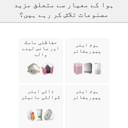
ہوا کے معیار سے متعلق مزید
مصنوعات تلاش کر رہے ہیں؟
حفاظتی ماسک
ہوم ایئر
اور سانس لینے
پیوریفائر
والے
ہوم ایئر
ذاتی ایئر
پیوریفائر
کوالٹی مانیٹر