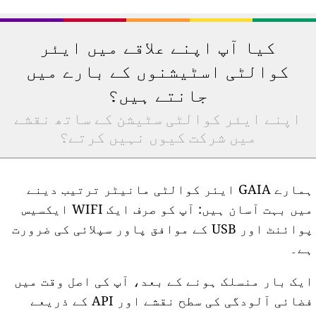
کیا آپ اپنے علاقے میں ایئر
کوالٹی اسٹیشنوں کے بارے میں
جانتے ہیں؟
اپنے ایئر کوالٹی سٹیشن کے ساتھ نقشے
میں شرکت کیوں نہیں کرتے؟
ہمارے GAIA ایئر کوالٹی مانیٹر ترتیب دینے
میں بہت آسان ہیں: آپ کو صرف ایک WIFI ایکسیس
پوائنٹ اور USB کے موافق پاور سپلائی کی ضرورت
ے۔
یک بار منسلک ہونے کے بعد، آپ کی اصل وقت میں
فضائی آلودگی کی سطح نقشے اور API کے ذریعے