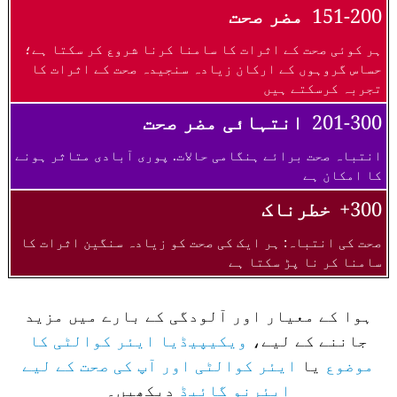
151-200
مضر صحت
ہر کوئی صحت کے اثرات کا سامنا کرنا شروع کر سکتا ہے؛
حساس گروہوں کے ارکان زیادہ سنجیدہ صحت کے اثرات کا
تجربہ کرسکتے ہیں
201-300
انتہائی مضر صحت
انتباہ صحت برائے ہنگامی حالات. پوری آبادی متاثر ہونے
کا امکان ہے
300+
خطرناک
صحت کی انتباہ: ہر ایک کی صحت کو زیادہ سنگین اثرات کا
سامنا کر نا پڑ سکتا ہے
ہوا کے معیار اور آلودگی کے بارے میں مزید
جاننے کے لیے،
ویکیپیڈیا ایئر کوالٹی کا
موضوع
یا
ایئر کوالٹی اور آپ کی صحت کے لیے
ایئرنو گائیڈ
دیکھیں۔