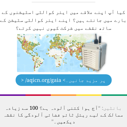
کیا آپ اپنے علاقے میں ایئر کوالٹی اسٹیشنوں کے
ارے میں جانتے ہیں؟
اپنے ایئر کوالٹی سٹیشن کے
ساتھ نقشے میں شرکت کیوں نہیں کرتے؟
پر مزید جانیں۔
> aqicn.org/gaia/ <
بانٹیں: “
آج ہوا کتنی آلودہ ہے؟ 100 سے زیادہ
ممالک کے لیے ریئل ٹائم فضائی آلودگی کا نقشہ
دیکھیں۔
”