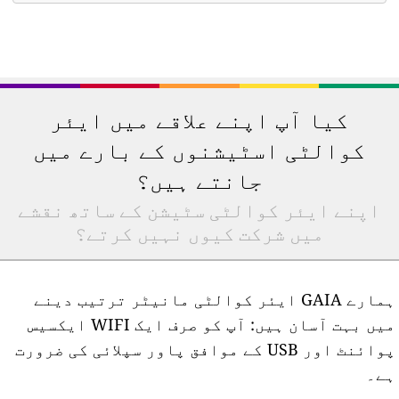
کیا آپ اپنے علاقے میں ایئر
کوالٹی اسٹیشنوں کے بارے میں
جانتے ہیں؟
اپنے ایئر کوالٹی سٹیشن کے ساتھ نقشے
میں شرکت کیوں نہیں کرتے؟
ہمارے GAIA ایئر کوالٹی مانیٹر ترتیب دینے
میں بہت آسان ہیں: آپ کو صرف ایک WIFI ایکسیس
پوائنٹ اور USB کے موافق پاور سپلائی کی ضرورت
ے۔