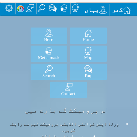
گھر
یہاں
Here
Home
Get a mask!
Map
Search
Faq
Contact
اس پروجیکٹ کے بارے میں
ورلڈ ایئر کوالٹی انڈیکس پروجیکٹ ٹیم سے رابطہ
کریں۔
پریس اینڈ میڈیا کٹ