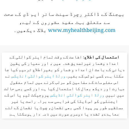
بیجنگ کے ڈاکٹر رچرڈ سینٹ سائر ایم ڈی کے صحت
سے متعلق بہت مفید مشوروں کے لیے،
www.myhealthbeijing.com
بلاگ دیکھیں۔
استعمال کی اطلاع
: اشاعت کے وقت تمام ایئر کوالٹی کے
اعداد وشمار غیرتصدیق شدہ ھیں ، اور معیار کی یقین
دہانی کے باعث ان اعداد و شمار کو بغیراطلاع ترمیم کیا جا
سکتا ہے، کسی نوٹس کے بغیر.
ورلڈ ایئر کوالٹی انڈیکس
نے
اس معلومات کے مضامین کو مرتب کرنے میں تمام معقول
مہارت اور دیکھ بھال کا استعمال کیا ہے اور کسی بھی حالت
میں نہیں
ورلڈ ایئر کوالٹی انڈیکس
پروجیکٹ ٹیم یا اس کے
ایجنٹوں کو اس ڈیٹا کی فراہمی سے براہ راست یا غیر
مستقیم طور پر پیدا کسی بھی نقصان، چوٹ یا نقصان کے لئے
معاہدے، تشدد یا دوسری صورت میں ذمہ دار ہوسکتا ہے.