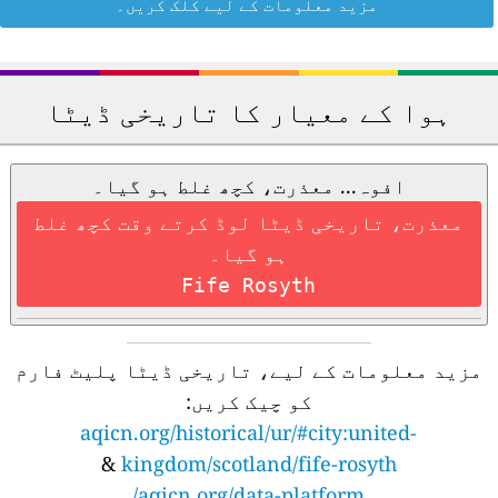
مزید معلومات کے لیے کلک کریں۔
ہوا کے معیار کا تاریخی ڈیٹا
افوہ... معذرت، کچھ غلط ہو گیا۔
معذرت، تاریخی ڈیٹا لوڈ کرتے وقت کچھ غلط
ہو گیا۔
Fife Rosyth
مزید معلومات کے لیے، تاریخی ڈیٹا پلیٹ فارم
کو چیک کریں:
aqicn.org/historical/ur/#city:united-
&
kingdom/scotland/fife-rosyth
aqicn.org/data-platform/