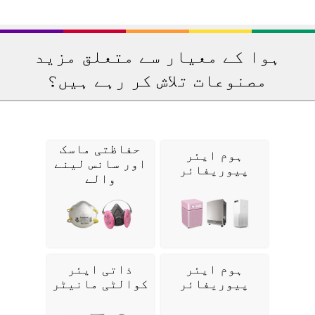
ہوا کے معیار سے متعلق مزید
مصنوعات تلاش کر رہے ہیں؟
حفاظتی ماسک
ہوم ایئر
اور سانس لینے
پیوریفائر
والے
ہوم ایئر
ذاتی ایئر
پیوریفائر
کوالٹی مانیٹر