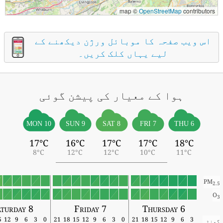
map ©
OpenStreetMap
contributors
اس ویب صفحہ کا موبائل ورژن دیکھنے کے
لیے یہاں کلک کریں۔
ہوا کے معیار کی پیشن گوئی
MON 10
SUN 9
SAT 8
FRI 7
THU 6
17°C
16°C
17°C
17°C
18°C
8°C
12°C
12°C
10°C
11°C
PM
2.5
O
3
aturday 8
Friday 7
Thursday 6
15
12
9
6
3
0
21
18
15
12
9
6
3
0
21
18
15
12
9
6
3
گھنٹہ