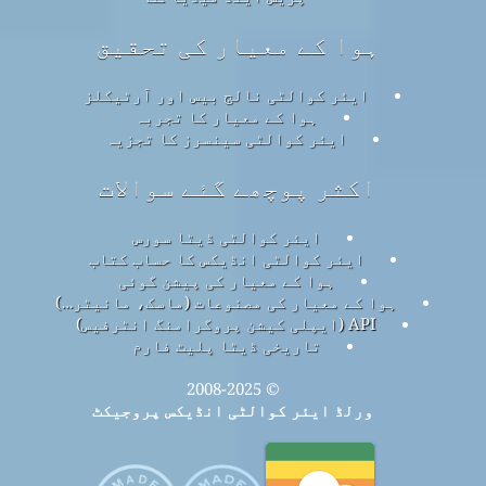
ہوا کے معیار کی تحقیق
ایئر کوالٹی نالج بیس اور آرٹیکلز
ہوا کے معیار کا تجربہ
ایئر کوالٹی سینسرز کا تجزیہ
اکثر پوچھے گئے سوالات
ایئر کوالٹی ڈیٹا سورس
ایئر کوالٹی انڈیکس کا حساب کتاب
ہوا کے معیار کی پیشن گوئی
ہوا کے معیار کی مصنوعات (ماسک، مانیٹر…)
API (ایپلی کیشن پروگرامنگ انٹرفیس)
تاریخی ڈیٹا پلیٹ فارم
© 2008-2025
ورلڈ ایئر کوالٹی انڈیکس پروجیکٹ