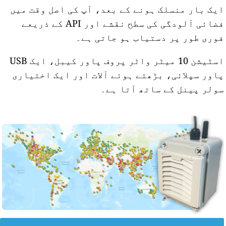
یک بار منسلک ہونے کے بعد، آپ کی اصل وقت میں
فضائی آلودگی کی سطح نقشے اور API کے ذریعے
وری طور پر دستیاب ہو جاتی ہے۔
اسٹیشن 10 میٹر واٹر پروف پاور کیبل، ایک USB
اور سپلائی، بڑھتے ہوئے آلات اور ایک اختیاری
ولر پینل کے ساتھ آتا ہے۔