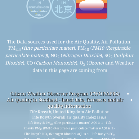
The Data sources used for the Air Quality, Air Pollution,
PM
(
fine particulate matter
), PM
(
PM10 (Respirable
2.5
10
particulate matter)
), NO
(
Nitrogen Dioxide
), SO
(
Sulphur
2
2
Dioxide
), CO (
Carbon Monoxide
), O
(
Ozone
) and Weather
3
data in this page are coming from:
Citizen Weather Observer Program (CWOP/APRS)
Air Quality in Scotland - latest data, forecasts and air
quality information
Fife Rosyth, United Kingdom Air Pollution
Fife Rosyth overall air quality index is n/a
Fife Rosyth PM
(fine particulate matter) AQI is 1 - Fife
2.5
Rosyth PM
(PM10 (Respirable particulate matter)) AQI is 1 -
10
Fife Rosyth NO
(Nitrogen Dioxide) AQI is 4 - Fife Rosyth SO
2
2