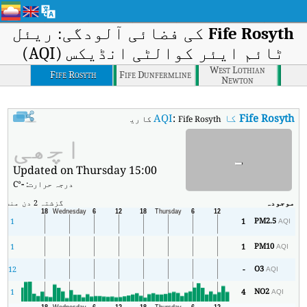
Fife Rosyth
کی فضائی آلودگی: ریئل
ٹائم ایئر کوالٹی انڈیکس (AQI)
West Lothian
Fife Rosyth
Fife Dunfermline
Newton
Fife Rosyth
کا AQI
:
Fife Rosyth کا ریئل ٹائم ایئر کوالٹی انڈیکس (AQI)۔
اچھی
-
Updated on Thursday 15:00
درجہ حرارت:
-
°C
موجودہ
گزشتہ 2 دن
منٹ
زی
PM2.5
1
1
AQI
PM10
1
1
AQI
O3
12
-
AQI
NO2
1
4
AQI