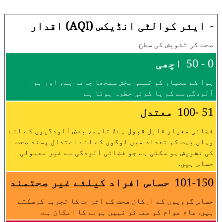
-
ایئر کوالٹی انڈیکس (AQI) اقدار
صحت کی تشویش کی سطح
0 - 50
اچھی
ہوا کے معیار کو تسلی بخش سمجھا جاتا ہے، اور ہوا
آلودگی سے کم یا کوئی خطرہ ہوتا ہے
51 -100
معتدل
فضائی معیار قابل قبول ہے؛ تاہم، بعض آلودگیوں کے لئے
وہاں بہت کم تعداد میں لوگوں کے لئے اعتدال پسند صحت
کی تشویش ہو سکتی ہے جو فضائی آلودگی سے غیر معمولی
حساس ہیں.
101-150
حساس افراد کیلئے غیر صحتمند
حساس گروپوں کے ارکان صحت کے اثرات کا تجربہ کرسکتے
ہیں. عام عوام کو متاثر نہیں ہونے کا امکان ہے.