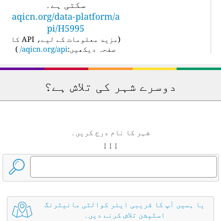
سکتی ہے۔
aqicn.org/data-platform/a
pi/H5995
(
مزید معلومات کے لیے، API کا
صفحہ دیکھیں:
aqicn.org/api/
)
دوسرے شہر کی تلاش ہے؟
شہر کا نام درج کریں۔
↓ ↓ ↓
یا ہمیں آپ کا قریبی ایئر کوالٹی مانیٹرنگ
اسٹیشن تلاش کرنے دیں۔