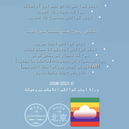
ایئر کوالٹی نالج بیس اور آرٹیکلز
ہوا کے معیار کا تجربہ
ایئر کوالٹی سینسرز کا تجزیہ
اکثر پوچھے گئے سوالات
ایئر کوالٹی ڈیٹا سورس
ایئر کوالٹی انڈیکس کا حساب کتاب
ہوا کے معیار کی پیشن گوئی
ہوا کے معیار کی مصنوعات (ماسک، مانیٹر…)
API (ایپلی کیشن پروگرامنگ انٹرفیس)
تاریخی ڈیٹا پلیٹ فارم
© 2008-2025
ورلڈ ایئر کوالٹی انڈیکس پروجیکٹ