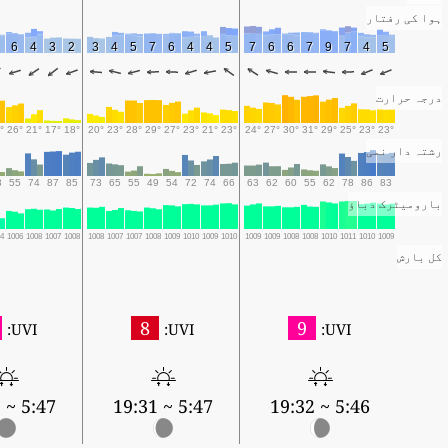
ہوا کی رفتار
5
6
4
3
2
3
4
5
7
6
4
4
5
7
6
6
7
9
7
4
5
درجہ حرارت
7°
26°
21°
17°
18°
20°
23°
28°
29°
27°
23°
21°
23°
24°
27°
30°
31°
29°
25°
23°
23°
رشتہ دار نمی
53
55
74
87
85
73
65
55
49
54
72
74
66
63
62
60
55
62
78
86
83
بارومیٹرک دباؤ
004
1006
1008
1007
1008
1008
1007
1007
1008
1009
1010
1009
1010
1009
1009
1008
1008
1010
1011
1010
1009
کل بارش
8
9
UVI:
UVI:
UVI:
5:47 ~ 19:29
5:47 ~ 19:31
5:46 ~ 19:32