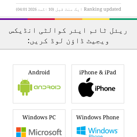
Ranking updated ایک منٹ قبل
(10 اگست 2026 04:01)
ریئل ٹائم ایئر کوالٹی انڈیکس
ویجیٹ ڈاؤن لوڈ کریں:
Android
iPhone & iPad
Windows PC
Windows Phone