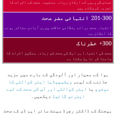
حساس گروہوں کے ارکان زیادہ سنجیدہ صحت کے اثرات کا
تجربہ کرسکتے ہیں
201-300
انتہائی مضر صحت
انتباہ صحت برائے ہنگامی حالات. پوری آبادی متاثر ہونے
کا امکان ہے
300+
خطرناک
صحت کی انتباہ: ہر ایک کی صحت کو زیادہ سنگین اثرات کا
سامنا کر نا پڑ سکتا ہے
ہوا کے معیار اور آلودگی کے بارے میں مزید
جاننے کے لیے،
ویکیپیڈیا ایئر کوالٹی کا
موضوع
یا
ایئر کوالٹی اور آپ کی صحت کے لیے
ایئرنو گائیڈ
دیکھیں۔
بیجنگ کے ڈاکٹر رچرڈ سینٹ سائر ایم ڈی کے صحت