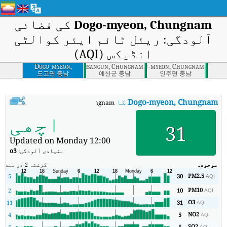
Dogo-myeon, Chungnam
کی فضائی
آلودگی: ریئل ٹائم ایئر کوالٹی
انڈیکس (AQI)
Dogo-myeon,
Yesangun, Chungnam
Inju-myeon, Chungnam
Chungnam
도고면 충남
예산군 충남
인주면 충남
Dogo-myeon, Chungnam
کا AQI
:
Dogo-myeon, Chungnam کا ریئل ٹائم ایئر کوالٹی انڈیکس (AQI)۔
اچھی
31
Updated on Monday 12:00
بنیادی آلودگی:
o3
موجودہ
گزشتہ 2 دن
منٹ
زی
PM2.5
2
5
30
AQI
PM10
5
2
10
AQI
O3
3
11
31
AQI
NO2
4
5
AQI
SO2
5
5
AQI