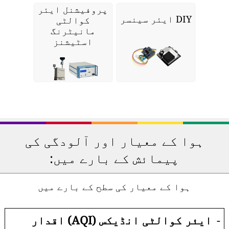
پروفیشنل ایئر
DIY ایئر سینسر
کوالٹی
مانیٹرنگ
اسٹیشنز
ہوا کے معیار اور آلودگی کی
پیمائش کے بارے میں:
ہوا کے معیار کی سطح کے بارے میں
-
ایئر کوالٹی انڈیکس (AQI) اقدار