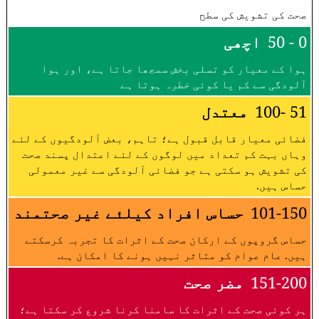
صحت کی تشویش کی سطح
0 - 50
اچھی
ہوا کے معیار کو تسلی بخش سمجھا جاتا ہے، اور ہوا
آلودگی سے کم یا کوئی خطرہ ہوتا ہے
51 -100
معتدل
فضائی معیار قابل قبول ہے؛ تاہم، بعض آلودگیوں کے لئے
وہاں بہت کم تعداد میں لوگوں کے لئے اعتدال پسند صحت
کی تشویش ہو سکتی ہے جو فضائی آلودگی سے غیر معمولی
حساس ہیں.
101-150
حساس افراد کیلئے غیر صحتمند
حساس گروپوں کے ارکان صحت کے اثرات کا تجربہ کرسکتے
ہیں. عام عوام کو متاثر نہیں ہونے کا امکان ہے.
151-200
مضر صحت
ہر کوئی صحت کے اثرات کا سامنا کرنا شروع کر سکتا ہے؛