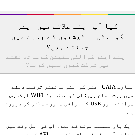
کیا آپ اپنے علاقے میں ایئر
کوالٹی اسٹیشنوں کے بارے میں
جانتے ہیں؟
اپنے ایئر کوالٹی سٹیشن کے ساتھ نقشے
میں شرکت کیوں نہیں کرتے؟
ہمارے GAIA ایئر کوالٹی مانیٹر ترتیب دینے
میں بہت آسان ہیں: آپ کو صرف ایک WIFI ایکسیس
پوائنٹ اور USB کے موافق پاور سپلائی کی ضرورت
ے۔
یک بار منسلک ہونے کے بعد، آپ کی اصل وقت میں
فضائی آلودگی کی سطح نقشے اور API کے ذریعے