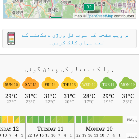
map ©
OpenStreetMap
contributors
اس ویب صفحہ کا موبائل ورژن دیکھنے کے
لیے یہاں کلک کریں۔
ہوا کے معیار کی پیشن گوئی
SUN 16
SAT 15
FRI 14
THU 13
WED 12
TUE 11
MON 10
29°C
31°C
31°C
31°C
28°C
29°C
31°C
22°C
23°C
22°C
20°C
17°C
19°C
23°C
PM
2.5
esday 12
Tuesday 11
Monday 10
13
10
7
4
1
22
19
16
13
10
7
4
1
22
19
16
13
10
7
4
1
گھنٹہ