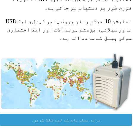
وری طور پر دستیاب ہو جاتی ہے۔
اسٹیشن 10 میٹر واٹر پروف پاور کیبل، ایک USB
اور سپلائی، بڑھتے ہوئے آلات اور ایک اختیاری
ولر پینل کے ساتھ آتا ہے۔
مزید معلومات کے لیے کلک کریں۔