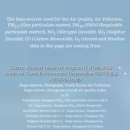
The Data sources used for the Air Quality, Air Pollution,
PM
(
fine particulate matter
), PM
(
PM10 (Respirable
2.5
10
particulate matter)
), NO
(
Nitrogen Dioxide
), SO
(
Sulphur
2
2
Dioxide
), CO (
Carbon Monoxide
), O
(
Ozone
) and Weather
3
data in this page are coming from:
Citizen Weather Observer Program (CWOP/APRS)
South Air Korea Environment Corporation (대기오염실
시간공개시스템)
Dogo-myeon, Chungnam, South Korea Air Pollution
Dogo-myeon, Chungnam overall air quality index
is 31
Dogo-myeon, Chungnam PM
(fine particulate matter) AQI is
2.5
30 - Dogo-myeon, Chungnam PM
(PM10 (Respirable
10
particulate matter)) AQI is 10 - Dogo-myeon, Chungnam NO
2
(Nitrogen Dioxide) AQI is 5 - Dogo-myeon, Chungnam SO
2
(Sulphur Dioxide) AQI is 5 - Dogo-myeon, Chungnam O
3
(Ozone) AQI is 31 - Dogo-myeon, Chungnam CO (Carbon