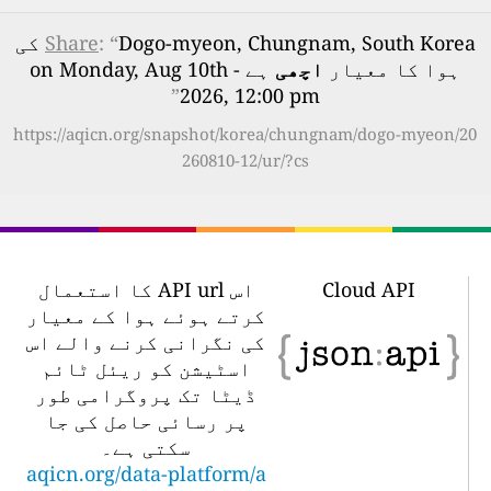
: “
Share
Dogo-myeon, Chungnam, South Korea کی
ہوا کا معیار
اچھی
ہے - on Monday, Aug 10th
”
2026, 12:00 pm
https://aqicn.org/snapshot/korea/chungnam/dogo-myeon/20
260810-12/ur/?cs
Cloud API
اس API url کا استعمال
کرتے ہوئے ہوا کے معیار
کی نگرانی کرنے والے اس
اسٹیشن کو ریئل ٹائم
ڈیٹا تک پروگرامی طور
پر رسائی حاصل کی جا
سکتی ہے۔
aqicn.org/data-platform/a