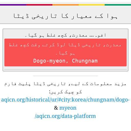
ہوا کے معیار کا تاریخی ڈیٹا
افوہ... معذرت، کچھ غلط ہو گیا۔
معذرت، تاریخی ڈیٹا لوڈ کرتے وقت کچھ غلط
ہو گیا۔
Dogo-myeon, Chungnam
مزید معلومات کے لیے، تاریخی ڈیٹا پلیٹ فارم
کو چیک کریں:
aqicn.org/historical/ur/#city:korea/chungnam/dogo
&
myeon
aqicn.org/data-platform/