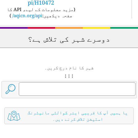
pi/H10472
(
مزید معلومات کے لیے، API کا
صفحہ دیکھیں:
aqicn.org/api/
)
دوسرے شہر کی تلاش ہے؟
شہر کا نام درج کریں۔
↓ ↓ ↓
یا ہمیں آپ کا قریبی ایئر کوالٹی مانیٹرنگ
اسٹیشن تلاش کرنے دیں۔