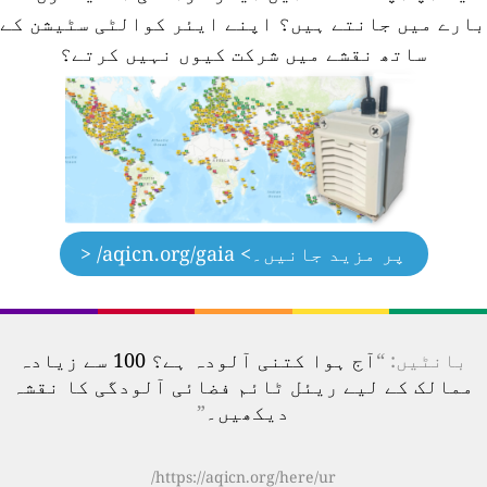
ارے میں جانتے ہیں؟
اپنے ایئر کوالٹی سٹیشن کے
ساتھ نقشے میں شرکت کیوں نہیں کرتے؟
پر مزید جانیں۔
> aqicn.org/gaia/ <
بانٹیں: “
آج ہوا کتنی آلودہ ہے؟ 100 سے زیادہ
ممالک کے لیے ریئل ٹائم فضائی آلودگی کا نقشہ
دیکھیں۔
”
https://aqicn.org/here/ur/