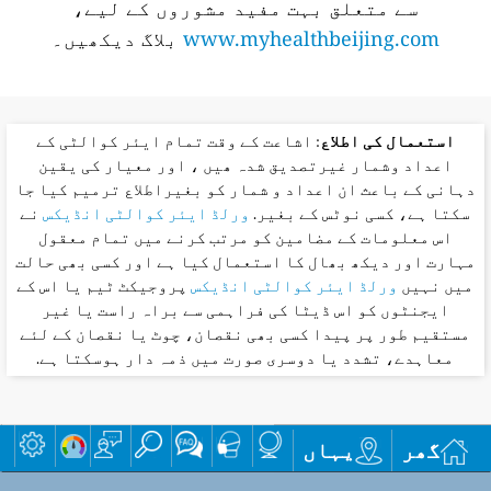
سے متعلق بہت مفید مشوروں کے لیے،
www.myhealthbeijing.com
بلاگ دیکھیں۔
استعمال کی اطلاع
: اشاعت کے وقت تمام ایئر کوالٹی کے
اعداد وشمار غیرتصدیق شدہ ھیں ، اور معیار کی یقین
دہانی کے باعث ان اعداد و شمار کو بغیراطلاع ترمیم کیا جا
سکتا ہے، کسی نوٹس کے بغیر.
ورلڈ ایئر کوالٹی انڈیکس
نے
اس معلومات کے مضامین کو مرتب کرنے میں تمام معقول
مہارت اور دیکھ بھال کا استعمال کیا ہے اور کسی بھی حالت
میں نہیں
ورلڈ ایئر کوالٹی انڈیکس
پروجیکٹ ٹیم یا اس کے
ایجنٹوں کو اس ڈیٹا کی فراہمی سے براہ راست یا غیر
مستقیم طور پر پیدا کسی بھی نقصان، چوٹ یا نقصان کے لئے
معاہدے، تشدد یا دوسری صورت میں ذمہ دار ہوسکتا ہے.
گھر
یہاں