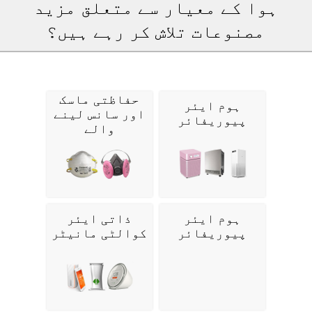
ہوا کے معیار سے متعلق مزید
مصنوعات تلاش کر رہے ہیں؟
حفاظتی ماسک
ہوم ایئر
اور سانس لینے
پیوریفائر
والے
ہوم ایئر
ذاتی ایئر
پیوریفائر
کوالٹی مانیٹر