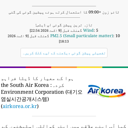
ٹائم زون +09:00 کا استعمال کرتے ہوئے پیشین گوئی کی گئی
تازہ ترین پیشن گوئی اپ ڈیٹس:
: 5 گھنٹے قبل
Wind
[9 اگست 2026 22:54]
: 10 گھنٹے قبل
PM2.5 (Small particulate matter)
[9 اگست 2026
18:13]
تفصیلی پیشن گوئی دیکھنے کے لیے کلک کریں۔
ہوا کے معیار کا ڈیٹا فراہم
کردہ:
the South Air Korea
Environment Corporation (대기오
염실시간공개시스템)
(
airkorea.or.kr
)
کیا آپ اپنے علاقے میں ایئر کوالٹی اسٹیشنوں کے