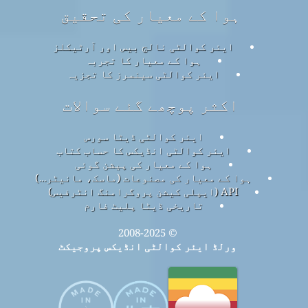
ہوا کے معیار کی تحقیق
ایئر کوالٹی نالج بیس اور آرٹیکلز
ہوا کے معیار کا تجربہ
ایئر کوالٹی سینسرز کا تجزیہ
اکثر پوچھے گئے سوالات
ایئر کوالٹی ڈیٹا سورس
ایئر کوالٹی انڈیکس کا حساب کتاب
ہوا کے معیار کی پیشن گوئی
ہوا کے معیار کی مصنوعات (ماسک، مانیٹر…)
API (ایپلی کیشن پروگرامنگ انٹرفیس)
تاریخی ڈیٹا پلیٹ فارم
© 2008-2025
ورلڈ ایئر کوالٹی انڈیکس پروجیکٹ