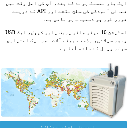
یک بار منسلک ہونے کے بعد، آپ کی اصل وقت میں
فضائی آلودگی کی سطح نقشے اور API کے ذریعے
وری طور پر دستیاب ہو جاتی ہے۔
اسٹیشن 10 میٹر واٹر پروف پاور کیبل، ایک USB
اور سپلائی، بڑھتے ہوئے آلات اور ایک اختیاری
ولر پینل کے ساتھ آتا ہے۔
مزید معلومات کے لیے کلک کریں۔