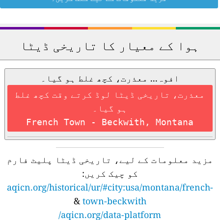
ہوا کے معیار کا تاریخی ڈیٹا
افوہ... معذرت، کچھ غلط ہو گیا۔
معذرت، تاریخی ڈیٹا لوڈ کرتے وقت کچھ غلط
ہو گیا۔
French Town - Beckwith, Montana
مزید معلومات کے لیے، تاریخی ڈیٹا پلیٹ فارم
کو چیک کریں:
aqicn.org/historical/ur/#city:usa/montana/french-
&
town-beckwith
aqicn.org/data-platform/