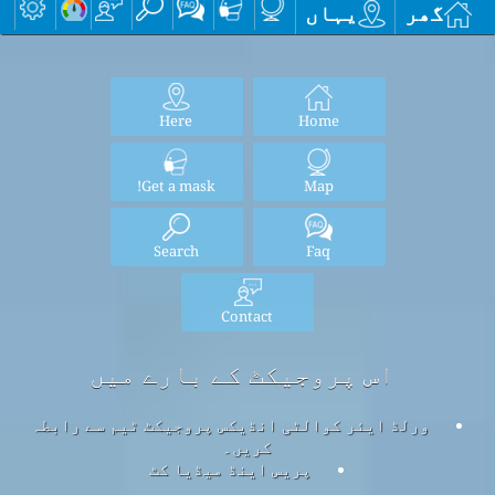
گھر
یہاں
Here
Home
Get a mask!
Map
Search
Faq
Contact
اس پروجیکٹ کے بارے میں
ورلڈ ایئر کوالٹی انڈیکس پروجیکٹ ٹیم سے رابطہ
کریں۔
پریس اینڈ میڈیا کٹ