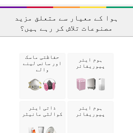
ہوا کے معیار سے متعلق مزید
مصنوعات تلاش کر رہے ہیں؟
حفاظتی ماسک
ہوم ایئر
اور سانس لینے
پیوریفائر
والے
ہوم ایئر
ذاتی ایئر
پیوریفائر
کوالٹی مانیٹر