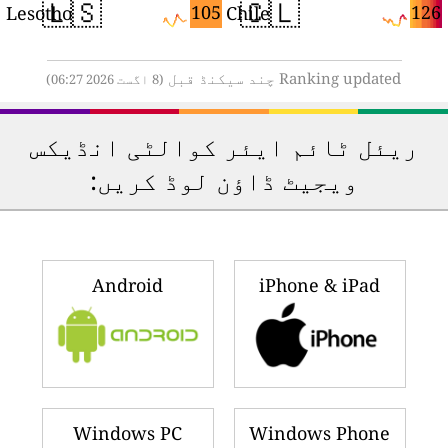
🇱🇸
🇨🇱
8
105
126
Lesotho
Chile
Ranking updated چند سیکنڈ قبل
(8 اگست 2026 06:27)
ریئل ٹائم ایئر کوالٹی انڈیکس
ویجیٹ ڈاؤن لوڈ کریں:
Android
iPhone & iPad
Windows PC
Windows Phone