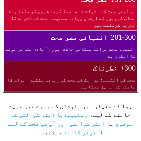
ہر کوئی صحت کے اثرات کا سامنا کرنا شروع کر سکتا ہے؛
حساس گروہوں کے ارکان زیادہ سنجیدہ صحت کے اثرات کا
تجربہ کرسکتے ہیں
201-300
انتہائی مضر صحت
انتباہ صحت برائے ہنگامی حالات. پوری آبادی متاثر ہونے
کا امکان ہے
300+
خطرناک
صحت کی انتباہ: ہر ایک کی صحت کو زیادہ سنگین اثرات کا
سامنا کر نا پڑ سکتا ہے
ہوا کے معیار اور آلودگی کے بارے میں مزید
جاننے کے لیے،
ویکیپیڈیا ایئر کوالٹی کا
موضوع
یا
ایئر کوالٹی اور آپ کی صحت کے لیے
ایئرنو گائیڈ
دیکھیں۔