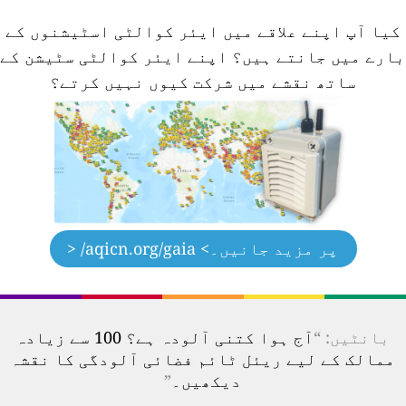
کیا آپ اپنے علاقے میں ایئر کوالٹی اسٹیشنوں کے
ارے میں جانتے ہیں؟
اپنے ایئر کوالٹی سٹیشن کے
ساتھ نقشے میں شرکت کیوں نہیں کرتے؟
پر مزید جانیں۔
> aqicn.org/gaia/ <
بانٹیں: “
آج ہوا کتنی آلودہ ہے؟ 100 سے زیادہ
ممالک کے لیے ریئل ٹائم فضائی آلودگی کا نقشہ
دیکھیں۔
”