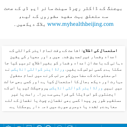
بیجنگ کے ڈاکٹر رچرڈ سینٹ سائر ایم ڈی کے صحت
سے متعلق بہت مفید مشوروں کے لیے،
www.myhealthbeijing.com
بلاگ دیکھیں۔
استعمال کی اطلاع
: اشاعت کے وقت تمام ایئر کوالٹی کے
اعداد وشمار غیرتصدیق شدہ ھیں ، اور معیار کی یقین
دہانی کے باعث ان اعداد و شمار کو بغیراطلاع ترمیم کیا جا
سکتا ہے، کسی نوٹس کے بغیر.
ورلڈ ایئر کوالٹی انڈیکس
نے
اس معلومات کے مضامین کو مرتب کرنے میں تمام معقول
مہارت اور دیکھ بھال کا استعمال کیا ہے اور کسی بھی حالت
میں نہیں
ورلڈ ایئر کوالٹی انڈیکس
پروجیکٹ ٹیم یا اس کے
ایجنٹوں کو اس ڈیٹا کی فراہمی سے براہ راست یا غیر
مستقیم طور پر پیدا کسی بھی نقصان، چوٹ یا نقصان کے لئے
معاہدے، تشدد یا دوسری صورت میں ذمہ دار ہوسکتا ہے.