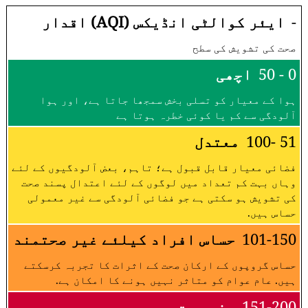
-
ایئر کوالٹی انڈیکس (AQI) اقدار
صحت کی تشویش کی سطح
0 - 50
اچھی
ہوا کے معیار کو تسلی بخش سمجھا جاتا ہے، اور ہوا
آلودگی سے کم یا کوئی خطرہ ہوتا ہے
51 -100
معتدل
فضائی معیار قابل قبول ہے؛ تاہم، بعض آلودگیوں کے لئے
وہاں بہت کم تعداد میں لوگوں کے لئے اعتدال پسند صحت
کی تشویش ہو سکتی ہے جو فضائی آلودگی سے غیر معمولی
حساس ہیں.
101-150
حساس افراد کیلئے غیر صحتمند
حساس گروپوں کے ارکان صحت کے اثرات کا تجربہ کرسکتے
ہیں. عام عوام کو متاثر نہیں ہونے کا امکان ہے.
151-200
مضر صحت