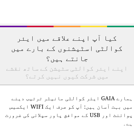
کیا آپ اپنے علاقے میں ایئر
کوالٹی اسٹیشنوں کے بارے میں
جانتے ہیں؟
اپنے ایئر کوالٹی سٹیشن کے ساتھ نقشے
میں شرکت کیوں نہیں کرتے؟
ہمارے GAIA ایئر کوالٹی مانیٹر ترتیب دینے
میں بہت آسان ہیں: آپ کو صرف ایک WIFI ایکسیس
پوائنٹ اور USB کے موافق پاور سپلائی کی ضرورت
ے۔