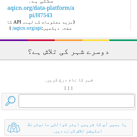
سکتی ہے۔
aqicn.org/data-platform/a
pi/H7543
(
مزید معلومات کے لیے، API کا
صفحہ دیکھیں:
aqicn.org/api/
)
دوسرے شہر کی تلاش ہے؟
شہر کا نام درج کریں۔
↓ ↓ ↓
یا ہمیں آپ کا قریبی ایئر کوالٹی مانیٹرنگ
اسٹیشن تلاش کرنے دیں۔