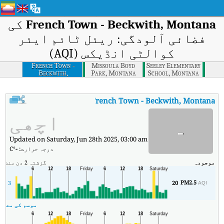
French Town - Beckwith, Montana
کی
فضائی آلودگی: ریئل ٹائم ایئر
کوالٹی انڈیکس (AQI)
French Town -
Missoula Boyd
Seeley Elementary
Beckwith,
Park, Montana
School, Montana
Montana
French Town - Beckwith, Montana
کا AQI
French Town - Beckwith, Montana کا ریئل ٹائم ایئر کوالٹی ا
اچھی
-
Updated on Saturday, Jun 28th 2025, 03:00 am
درجہ حرارت:
-
°C
موجودہ
گزشتہ 2 دن
منٹ
زی
PM2.5
2
3
20
AQI
موسم کی معلوم