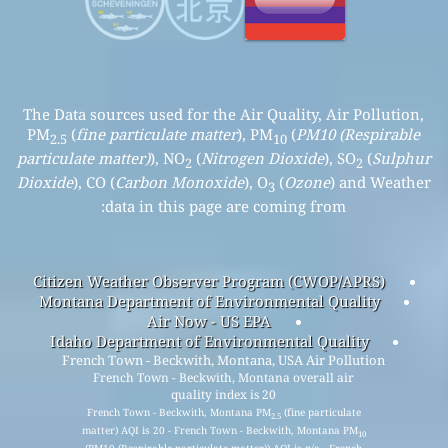
The Data sources used for the Air Quality, Air Pollution,
PM
(
fine particulate matter
), PM
(
PM10 (Respirable
2.5
10
particulate matter)
), NO
(
Nitrogen Dioxide
), SO
(
Sulphur
2
2
Dioxide
), CO (
Carbon Monoxide
), O
(
Ozone
) and Weather
3
data in this page are coming from:
Citizen Weather Observer Program (CWOP/APRS)
Montana Department of Environmental Quality
Air Now - US EPA
Idaho Department of Environmental Quality
French Town - Beckwith, Montana, USA Air Pollution
French Town - Beckwith, Montana overall air
quality index is 20
French Town - Beckwith, Montana PM
(fine particulate
2.5
matter) AQI is 20 - French Town - Beckwith, Montana PM
10