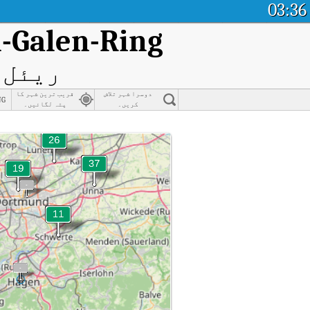
03:36
-Galen-Ring
ریئل ٹ
دوسرا شہر تلاش
قریب ترین شہر کا
ng
کریں۔
پتہ لگائیں۔