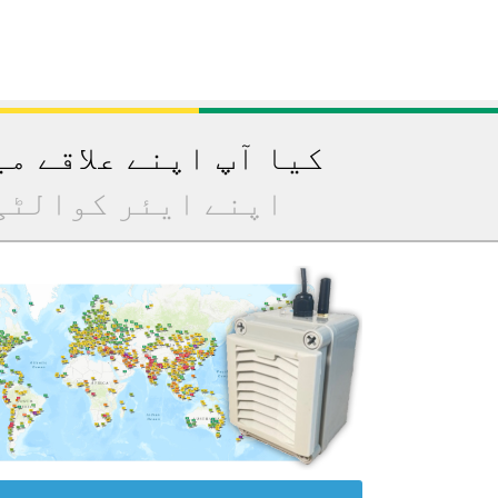
کیا آپ اپنے علاقے م
اپنے ایئر کوالٹی