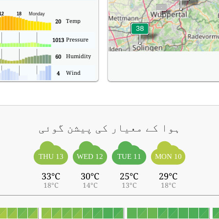
Temp
20
Pressure
1013
Humidity
60
Wind
4
ہوا کے معیار کی پیشن گوئی
THU 13
WED 12
TUE 11
MON 10
33°C
30°C
25°C
29°C
18°C
14°C
13°C
18°C