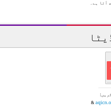
 آتا ہے۔
یٹا
ریں:
&
aqicn.o