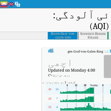
ی آلودگی:
)
Hagen Graf-von-
Schwerte Horder
galen-ring
Strasse
کا AQI
:
Hagen Graf-von-Galen-Ring کا ریئل ٹائم ایئر کوالٹی انڈیکس (AQI)۔
اچھی
Updated on Monday 4:00
درجہ حرارت:
-
°C
گزشتہ 2 دن
منٹ
زیادہ سے زیادہ
43
14
20
7
35
4