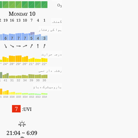
O
3
Monday 10
2
19
16
13
10
7
4
1
گھنٹہ
ہوا کی رفتار
5
6
7
7
7
5
4
3
درجہ حرارت
°
24°
28°
29°
26°
21°
20°
22°
رشتہ دار نمی
1
41
31
32
34
39
36
36
بارومیٹرک دباؤ
21
1018
1016
1015
1014
1013
1013
1014
7
UVI:
6:09 ~ 21:04