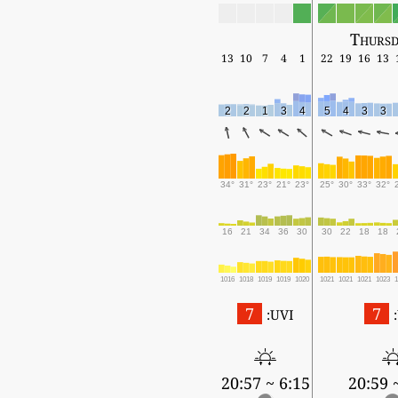
Thursd
13
10
7
4
1
22
19
16
13
2
2
1
3
4
5
4
3
3
34°
31°
23°
21°
23°
25°
30°
33°
32°
16
21
34
36
30
30
22
18
18
1016
1018
1019
1019
1020
1021
1021
1021
1023
7
7
UVI:
6:15 ~ 20:57