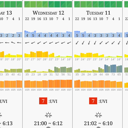
ay 13
Wednesday 12
Tuesday 11
10
7
4
1
22
19
16
13
10
7
4
1
22
19
16
13
10
7
4
1
2
3
2
2
3
4
5
4
4
4
4
3
4
5
5
4
3
3
3
3
4
28°
20°
18°
20°
22°
27°
30°
28°
22°
15°
14°
16°
19°
24°
25°
23°
19°
14°
14°
16°
19
23
35
40
41
35
23
18
19
31
52
56
51
35
26
24
29
44
69
73
65
5
1024
1025
1025
1025
1025
1024
1024
1025
1026
1027
1026
1027
1026
1024
1024
1025
1026
1025
1024
1023
10
7
7
UVI:
UVI:
UVI:
6:13 ~ 20:59
6:12 ~ 21:00
6:10 ~ 21:02