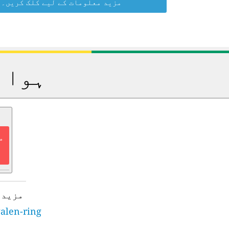
مزید معلومات کے لیے کلک کریں۔
ہوا 
م
مزید 
galen-ring