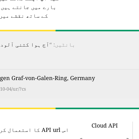
بارے میں جانتے ہیں؟
کے ساتھ نقشے میں
بانٹیں: “
آج ہوا کتنی آلودہ ہے؟ 100 سے زیادہ ممالک کے لیے ریئل ٹائم فضائی آ
Hagen Graf-von-Galen-Ring, Germany کی ہوا کا مع
10-04/ur/?cs
Cloud API
اس API url کا اس