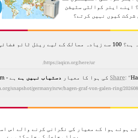
اپنے ایئر کوالٹی سٹیشن
 شرکت کیوں نہیں کرتے؟
لودگی کا نقشہ دیکھیں۔
https://aqicn.org/here/ur/
یار
: “
Share
دستیاب نہیں ہے
ہے - on Monday, Aug 10th 2026, 04:00 am
cn.org/snapshot/germany/nrw/hagen-graf-von-galen-ring/202608
تعمال کرتے ہوئے ہوا کے معیار کی نگرانی کرنے والے ا
رسائی حاصل کی جا سکتی ہے۔