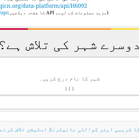
qicn.org/data-platform/api/H6092
(
مزید معلومات کے لیے، API کا صفحہ دیکھیں:
api/
وسرے شہر کی تلاش ہے؟
شہر کا نام درج کریں۔
↓ ↓ ↓
کا قریبی ایئر کوالٹی مانیٹرنگ اسٹیشن تلاش کرنے