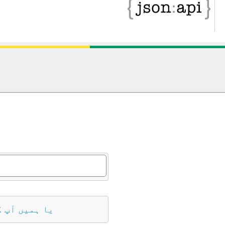
د
یا ہمیں آپ 