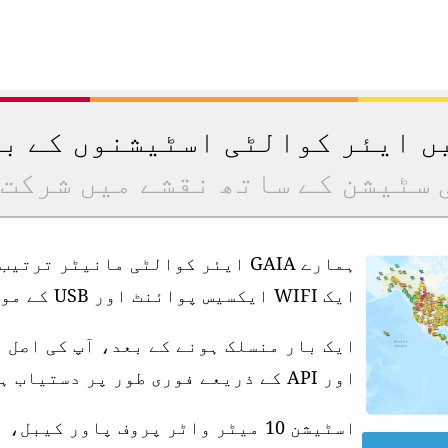
یں ایئر کوالٹی اسٹیشنوں کے ب
 سٹیشن کے ساتھ نقشے میں شرکت 
ہمارے GAIA ایئر کوالٹی مانیٹر ت
ایک WIFI ایکسیس پوائنٹ اور USB کے موافق پاور سپلائی کی ضرورت ہے۔
ایک بار منسلک ہونے کے بعد، آپ کی اصل 
اور API کے ذریعے فوری طور پر دستیاب ہو جاتی ہے۔