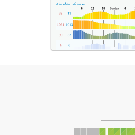
موسم کی معلومات
32
11
1024
1013
90
32
4
0