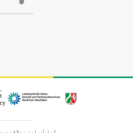
ہ
t
cy
کیا آپ اپنے علاقے می