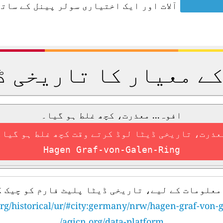
آلات اور ایک اختیاری سولر پینل کے ساتھ
کے معیار کا تاریخی ڈ
افوہ... معذرت، کچھ غلط ہو گیا۔
عذرت، تاریخی ڈیٹا لوڈ کرتے وقت کچھ غلط ہو گیا۔
Hagen Graf-von-Galen-Ring
معلومات کے لیے، تاریخی ڈیٹا پلیٹ فارم کو چیک ک
rg/historical/ur/#city:germany/nrw/hagen-graf-von-
aqicn.org/data-platform/