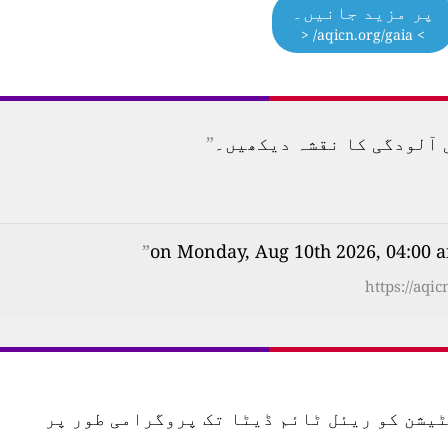
پر مزید جانیں۔
> aqicn.org/gaia/ <
”
”
https://aqi
س اسٹیشن کو ریئل ٹائم ڈیٹا تک پروگرامی طور پر