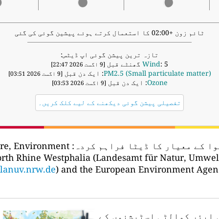
ٹائم زون +02:00 کا استعمال کرتے ہوئے پیشین گوئی کی گئی
تازہ ترین پیشن گوئی اپ ڈیٹس:
: 5 گھنٹے قبل
Wind
[9 اگست 2026 22:47]
PM2.5 (Small particulate matter)
: ایک دن قبل
[9 اگست 2026 03:51]
Ozone
: ایک دن قبل
[9 اگست 2026 03:53]
تفصیلی پیشن گوئی دیکھنے کے لیے کلک کریں۔
وا کے معیار کا ڈیٹا فراہم کردہ:
ure, Environment
orth Rhine Westphalia (Landesamt für Natur, Umwel
lanuv.nrw.de
) and the European Environment Agen
ں ایئر کوالٹی اسٹیشنوں کے