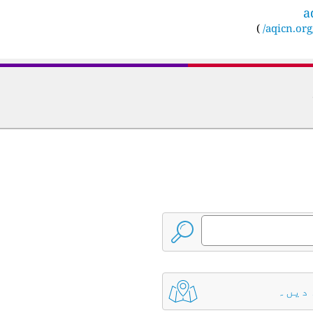
a
)
aqicn.org/
 دیں۔