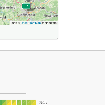
map ©
OpenStreetMap
contributors
PM
2.5