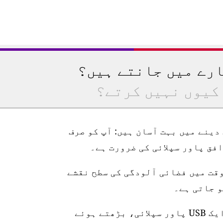
ارے میں جانتے ہیں؟
کیوں نہیں کرتے؟
رتیب دینے میں بہت آسان ہیں: آپ کو صرف
وقت میں فضائی آلودگی کی سطح نقشے
اسٹیشن 10 میٹر واٹر پروف پاور کیبل، ایک USB پاور سپلائی، بڑھتے ہوئے