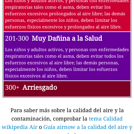
Los niños y adultos activos, y personas con enfermedades
respiratorias tales como el asma, deben evitar los
esfuerzos excesivos prolongados al aire libre; las demás
personas, especialmente los niños, deben limitar los
esfuerzos físicos excesivos y prolongados al aire libre.
201-300
Muy Dañina a la Salud
Los niños y adultos activos, y personas con enfermedades
respiratorias tales como el asma, deben evitar todos los
esfuerzos excesivos al aire libre; las demás personas,
especialmente los niños, deben limitar los esfuerzos
físicos excesivos al aire libre.
300+
Arriesgado
Para saber más sobre la calidad del aire y la
contaminación, comprobar la
tema Calidad
wikipedia Air
o
Guía airnow a la calidad del aire y