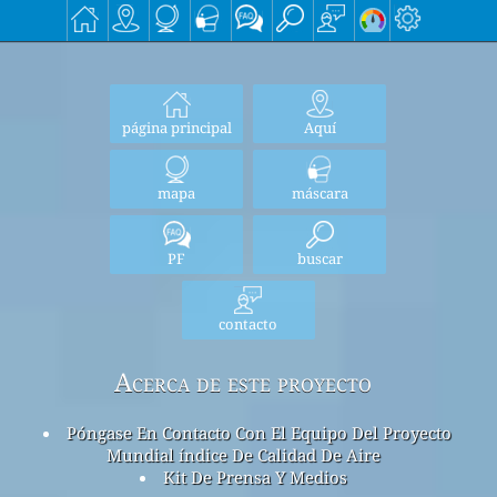
página principal
Aquí
mapa
máscara
PF
buscar
contacto
Acerca de este proyecto
Póngase En Contacto Con El Equipo Del Proyecto
Mundial índice De Calidad De Aire
Kit De Prensa Y Medios