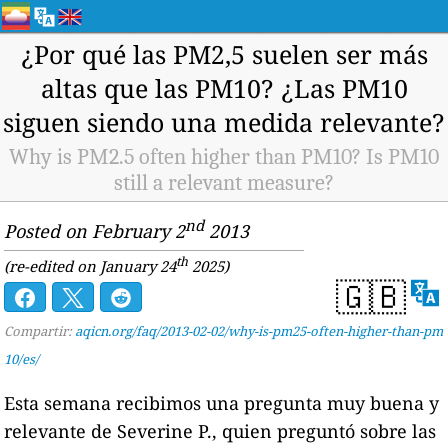
¿Por qué las PM2,5 suelen ser más
altas que las PM10? ¿Las PM10
siguen siendo una medida relevante?
Why is PM2.5 often higher than PM10? Is PM10
still a relevant measure?
nd
Posted on February 2
2013
th
(re-edited on January 24
2025)
🇬🇧
Compartir:
aqicn.org/faq/2013-02-02/why-is-pm25-often-higher-than-pm
10/es/
Esta semana recibimos una pregunta muy buena y
relevante de Severine P., quien preguntó sobre las