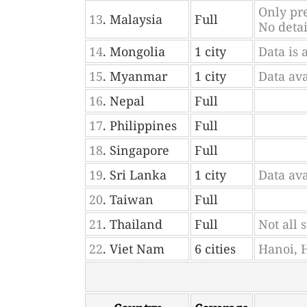
Only pre
13
. Malaysia
Full
No detai
14
. Mongolia
1 city
Data is 
15
. Myanmar
1 city
Data av
16
. Nepal
Full
17
. Philippines
Full
18
. Singapore
Full
19
. Sri Lanka
1 city
Data av
20
. Taiwan
Full
21
. Thailand
Full
Not all 
22
. Viet Nam
6 cities
Hanoi, 