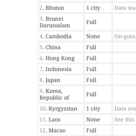
2
. Bhutan
1 city
Data was
3
. Brunei
Full
Darussalam
4
. Cambodia
None
On-goin
5
. China
Full
6
. Hong Kong
Full
7
. Indonesia
Full
8
. Japan
Full
9
. Korea,
Full
Republic of
10
. Kyrgyzstan
1 city
Data ava
11
. Laos
None
See this
12
. Macao
Full