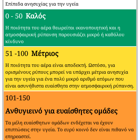
Επίπεδα ανησυχίας για την υγεία
0 - 50
Καλός
Η ποιότητα του αέρα θεωρείται ικανοποιητική και η
ατμοσφαιρική ρύπανση παρουσιάζει μικρό ή καθόλου
κίνδυνο
51 -100
Μέτριος
Η ποιότητα του αέρα είναι αποδεκτή. Ωστόσο, για
ορισμένους ρύπους μπορεί να υπάρχει μέτρια ανησυχία
για την υγεία για ένα πολύ μικρό αριθμό ατόμων που
είναι ασυνήθιστα ευαίσθητα στην ατμοσφαιρική ρύπανση.
101-150
Ανθυγιεινό για ευαίσθητες ομάδες
Τα μέλη ευαίσθητων ομάδων ενδέχεται να έχουν
επιπτώσεις στην υγεία. Το ευρύ κοινό δεν είναι πιθανό να
επηρεαστεί.