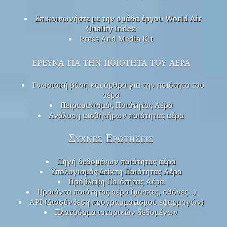
Επικοινωνήστε με την ομάδα έργου World Air
Quality Index
Press And Media Kit
έρευνα για την ποιότητα του αέρα
Γνωσιακή βάση και άρθρα για την ποιότητα του
αέρα
Πειραματισμός Ποιότητας Αέρα
Ανάλυση αισθητήρων ποιότητας αέρα
Συχνές Ερωτήσεις
Πηγή δεδομένων ποιότητας αέρα
Υπολογισμός Δείκτη Ποιότητας Αέρα
Πρόβλεψη Ποιότητας Αέρα
Προϊόντα ποιότητας αέρα (μάσκες, οθόνες…)
API (Διασύνδεση προγραμματισμού εφαρμογών)
Πλατφόρμα ιστορικών δεδομένων