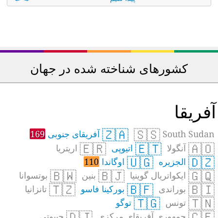
کشورهای شناخته شده در جهان
فریقا
🇿🇦
🇸🇸
South Sudan
آفریقای جنوبی
169
🇪🇷
🇪🇹
🇦🇴
آنگولا
اتیوپی
اریتریا
🇺🇬
🇩🇿
الجزیره
اوگاندا
110
🇧🇼
🇧🇯
🇬🇶
ایکواتریال گوینیا
بنین
بوتسوانا
🇹🇿
🇧🇫
🇧🇮
بوراندی
بورکینا فاسو
تانزانیا
🇹🇬
🇹🇳
تونس
توگو
🇩🇯
🇨🇫
جمهوری آفریقای مرکزی
جیبوتی