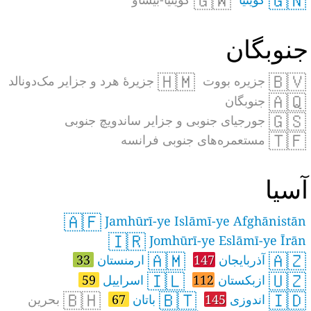
🇬🇼
🇬🇳
نوبگان
🇭🇲
🇧🇻
جزیره بووت
جزیرهٔ هرد و جزایر مک‌دونالد
🇦🇶
جنوبگان
🇬🇸
جورجیای جنوبی و جزایر ساندویچ جنوبی
🇹🇫
مستعمره‌های جنوبی فرانسه
سیا
🇦🇫
Jamhūrī-ye Islāmī-ye Afghānistān
🇮🇷
Jomhūrī-ye Eslāmī-ye Īrān
🇦🇲
🇦🇿
آذربایجان
147
ارمنستان
33
🇮🇱
🇺🇿
ازبکستان
112
اسراییل
59
🇧🇭
🇧🇹
🇮🇩
اندوزی
145
باتان
67
بحرین