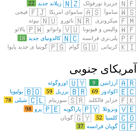
🇳🇿
🇳🇫
جزیرهٔ نورفولک
زیلاند جدید
22
🇫🇯
🇦🇸
🇼🇸
ساموآ
ساموای امریکا
فیجی
🇳🇺
🇳🇷
🇫🇲
میکرونزی
نائورو
نیوئه
🇵🇼
🇻🇺
🇼🇫
والیس و فیوتونا
وانواتو
پالائو
🇳🇨
🇵🇫
پلی‌نزی فرانسه
کالدونیای جدید
18
🇵🇬
🇬🇺
🇰🇮
کریباتی
گوام
گوینیا ی جدید پاپوا
مریکای جنوبی
🇺🇾
🇦🇷
آرژانتین
9
اوروگوئه
🇧🇴
🇧🇷
🇪🇨
اکوادور
69
برزیل
59
بولیویا
🇨🇱
🇸🇷
🇫🇰
جزایر فالکلند
سورینام
شیلی
78
🇵🇪
🇵🇾
🇻🇪
ونزوئلا
پاراگویه
پرو
98
🇬🇾
🇨🇴
کلمبیا
52
گویان
🇬🇫
گویان فرانسه
37