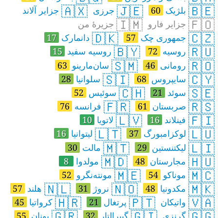
🇦🇽
🇯🇪
🇧🇪
بلژیک
60
جرزی
جزایر آلاند
🇮🇲
🇫🇴
جزایر فارو
جزیرهٔ من
🇩🇰
🇨🇿
جمهوری چک
57
دانمارک
17
🇧🇾
🇷🇺
روسیه
72
روسیه‌ سفید
15
🇸🇲
🇷🇴
رومانی
46
سان‌مارینو
63
🇸🇮
🇨🇾
سایپروس
68
سلوانیا
28
🇨🇭
🇸🇪
سوئد
21
سوئیس
52
🇫🇷
🇷🇸
صربستان
61
فرانسه
76
🇱🇻
🇫🇮
فینلاند
16
لاتویا
10
🇱🇹
🇱🇺
لوکزامبورگ
37
لیتوانیا
16
🇲🇹
🇱🇮
لیکتنستین
29
مالت
30
🇲🇩
🇭🇺
مجارستان
48
مولدوا
8
🇲🇪
🇲🇨
موناکو
54
مونته‌نگرو
52
🇳🇱
🇳🇴
🇲🇰
مکدونیا
48
نروژ
31
هلند
57
🇭🇷
🇵🇹
🇻🇦
واتیکان
پرتغال
21
کرواتیا
45
🇬🇷
🇬🇮
🇬🇬
گرنزی
گیبرالتار
32
یونان
55