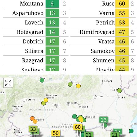
Montana
6
2
Ruse
60
2
Asparuhovo
13
3
Varna
55
3
Lovech
13
4
Petrich
53
4
Botevgrad
14
5
Dimitrovgrad
47
5
Dobrich
17
6
Vratsa
46
6
Silistra
17
7
Samokov
46
7
Razgrad
17
8
Shumen
45
8
Sevlievo
17
9
Plovdiv
44
9
Aytos
18
10
Gorna
43
10
Oryahovitsa
Rakovski
18
11
Gabrovo
42
11
Troyan
20
12
Chirpan
42
12
Smolyan
20
13
Velingrad
38
13
Karlovo
20
14
Kazanlak
37
14
Svilengrad
21
15
Burgas
36
15
Pernik
21
16
Parvomay
35
16