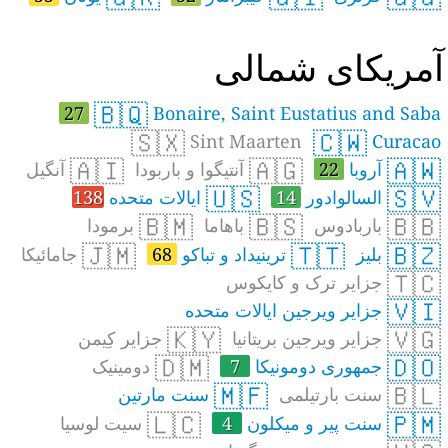
مریکای شمالی
🇧🇶
27
Bonaire, Saint Eustatius and Saba
🇸🇽
🇨🇼
Sint Maarten
Curacao
🇦🇮
🇦🇬
🇦🇼
آروبا
22
آنتیگوا و باربودا
آنگیل
🇺🇸
🇸🇻
السالوادور
14
ایالات متحده
138
🇧🇲
🇧🇸
🇧🇧
باربادوس
باهاما
برمودا
🇯🇲
🇹🇹
🇧🇿
بلیز
ترینیداد و تباکو
68
جامائیکا
🇹🇨
جزایر ترک و کایکوس
🇻🇮
جزایر ویرجین ایالات متحده
🇰🇾
🇻🇬
جزایر ویرجین بریتانیا
جزایر کِیمن
🇩🇲
🇩🇴
جمهوری دومونیکا
7
دومینیک
🇲🇫
🇧🇱
سنت بارتیلمی
سنت مارتین
🇱🇨
🇵🇲
سنت پیر و میکلون
4
سیت لوسیا