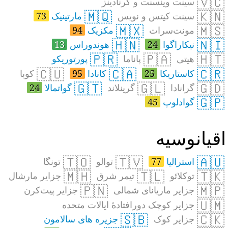
🇻🇨
سینت وینسنت و گرنادینز
🇲🇶
🇰🇳
سینت کیتس و نویس
مارتینیک
73
🇲🇽
🇲🇸
مونت‌سرات
مکزیک
94
🇭🇳
🇳🇮
نیکاراگوا
24
هوندوراس
13
🇵🇷
🇵🇦
🇭🇹
هیتی
پاناما
پورتوریکو
🇨🇺
🇨🇦
🇨🇷
کاستاریکا
25
کانادا
95
کوبا
🇬🇹
🇬🇱
🇬🇩
گرانادا
گرینلاند
گواتمالا
24
🇬🇵
گوادلوپ
45
قیانوسیه
🇹🇴
🇹🇻
🇦🇺
استرالیا
77
توالو
تونگا
🇲🇭
🇹🇱
🇹🇰
توکلائو
تیمر شرق
جزایر مارشال
🇵🇳
🇲🇵
جزایر ماریانای شمالی
جزایر پیت‌کرن
🇺🇲
جزایر کوچک دورافتادهٔ ایالات متحده
🇸🇧
🇨🇰
جزایر کوک
جزیره های سالامون