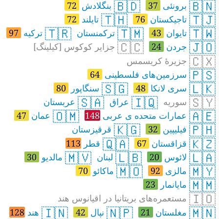
🇧🇩
🇧🇳
برونئی
37
بنگلادش
72
🇹🇭
🇹🇯
تاجیکستان
76
تایلند
72
🇹🇷
🇹🇲
🇹🇼
تایوان
43
ترکمنستان
ترکیه
97
🇨🇨
🇯🇴
جردن
24
جزایر کوکوس [کیلینگ]
🇨🇽
جزیرهٔ کریسمس
🇵🇸
سرزمین‌های فلسطینی
64
🇸🇬
🇱🇰
سری لانکا
48
سنگاپور
80
🇸🇦
🇮🇶
🇸🇾
سوریه
عراق
عربستان
🇴🇲
🇦🇪
عمارات متحده ی عربی
148
عمان
47
🇰🇬
🇵🇭
فیلیپین
32
قرقیزستان
🇶🇦
🇰🇿
قزاقستان
67
قطر
113
🇲🇻
🇱🇧
🇱🇦
لائوس
20
لبنان
مالدیو
30
🇲🇴
🇲🇾
مالزی
92
ماکائو
70
🇲🇲
مایانمار
23
🇮🇴
مستعمره‌های بریتانیا در اقیانوس هند
🇮🇳
🇳🇵
🇲🇳
مغلستان
21
نپال
42
هند
128