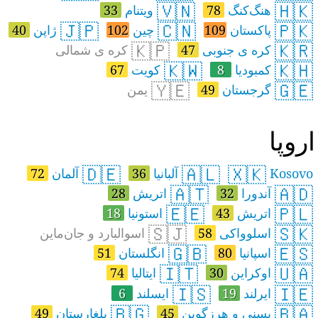
🇻🇳
🇭🇰
هنگ‌کنگ
78
ویتنام
33
🇯🇵
🇨🇳
🇵🇰
پاکستان
109
چین
102
ژاپن
40
🇰🇵
🇰🇷
کره ی جنوبی
47
کره ی شمالی
🇰🇼
🇰🇭
کمبودیا
8
کویت
67
🇾🇪
🇬🇪
گرجستان
49
یمن
روپا
🇩🇪
🇦🇱
🇽🇰
Kosovo
آلبانیا
36
آلمان
72
🇦🇹
🇦🇩
آندورا
32
اتريش
28
🇪🇪
🇵🇱
اتریش
43
استونیا
18
🇸🇯
🇸🇰
اسلوواکی
58
اسوالبارد و جان‌ماین
🇬🇧
🇪🇸
اسپانیا
80
انگلستان
51
🇮🇹
🇺🇦
اوکراین
30
ایتالیا
74
🇮🇸
🇮🇪
ایرلند
19
ایسلند
6
🇧🇬
🇧🇦
بسنی و هرزگوین
45
بلغارستان
49