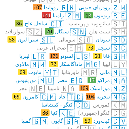
🇷🇼
🇿🇼
رودزیای جنوبی
روواندا
107
🇿🇲
🇷🇪
ریونیون
18
زامبیا
141
🇨🇮
🇸🇹
سائوتومه و پرینسیپه
ساحل عاج
36
🇸🇿
🇸🇳
🇸🇭
سنت هلن
سنگال
20
سوازیلاند
🇸🇱
🇸🇴
🇸🇩
سودان
سومالی
سیرا لیون
58
🇪🇭
🇸🇨
سیچلز
73
صحرای غربی
🇱🇷
🇱🇸
🇬🇭
قانا
60
لسوتو
126
لیبریا
🇲🇼
🇲🇬
🇱🇾
لیبیا
ماداگاسکار
72
مالاوی
🇾🇹
🇲🇷
🇲🇱
مالی
ماوریتانیا
مایوت
69
🇲🇺
🇪🇬
🇲🇦
مراکو
17
مصر
موریتیوس
🇳🇪
🇳🇦
🇲🇿
موزامبیک
109
نامیبیا
نیجر
🇨🇲
🇹🇩
🇳🇬
نیجریه
104
چاد
کامرون
69
🇨🇩
🇰🇲
کمورس
کنگو - کینشاسا
🇰🇪
🇨🇬
کنگو [جمهوری]
کنیا
86
🇬🇲
🇬🇦
🇨🇻
کیپ‌ورد
59
گابون
گمبیا
گوینیا
گوینیا-بیساو