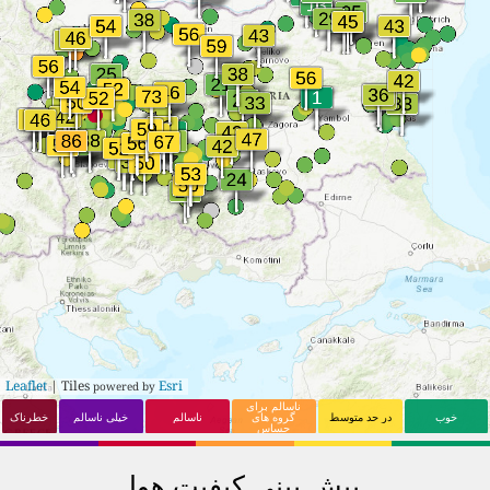
Harmanli
23
17
Stara Zagora
33
17
Sandanski
23
18
Kyustendil
33
18
Sliven
24
19
Dupnitsa
33
19
Blagoevgrad
24
20
Berkovitsa
32
20
Kardzhali
25
21
Haskovo
31
21
Popovo
25
22
Panagyurishte
30
22
Asenovgrad
26
23
Pazardzhik
30
23
Sofia
27
24
Gotse Delchev
29
24
Veliko Tŭrnovo
28
25
Leaflet
| Tiles
Esri
powered by
ناسالم برای
خوب
در حد متوسط
گروه های
ناسالم
خیلی ناسالم
خطرناک
حساس
پیش بینی کیفیت هوا