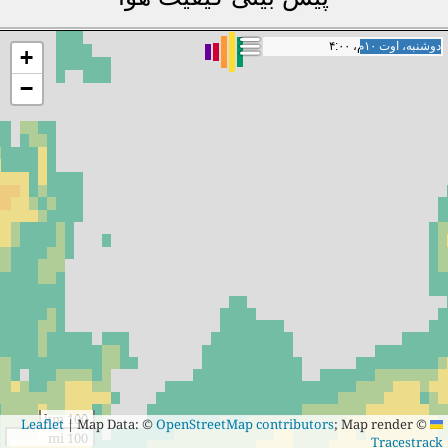
سه‌شنبه، اوت ۱۱م، ۰:۰۰
سه‌شنبه، اوت ۱۱م، ۰:۰۰
+
−
100 km
|
Map Data: ©
OpenStreetMap contributors
; Map render ©
Leaflet
100 mi
Tracestrack