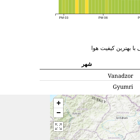
03 PM
06 PM
با بهترین کیفیت هوا
شهر
Vanadzor
Gyumri
+
−