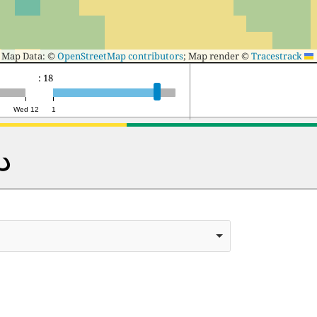
Map Data: ©
OpenStreetMap contributors
; Map render ©
Tracestrack
Leaflet
eed(FPS): 18
Wed 12
1
د