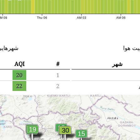
09 PM
Thu 06
03 AM
06 AM
یت هوا
شهرهایی 
شهر
#
AQI
20
1
22
2