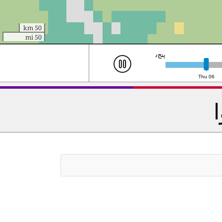
50 km
50 mi
جمعه ۷م، ۳:۰۰ (UTC)
Thu 06