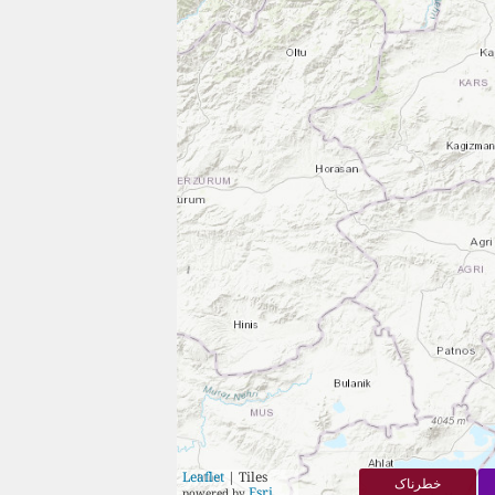
Leaflet
| Tiles
خطرناک
Esri
powered by