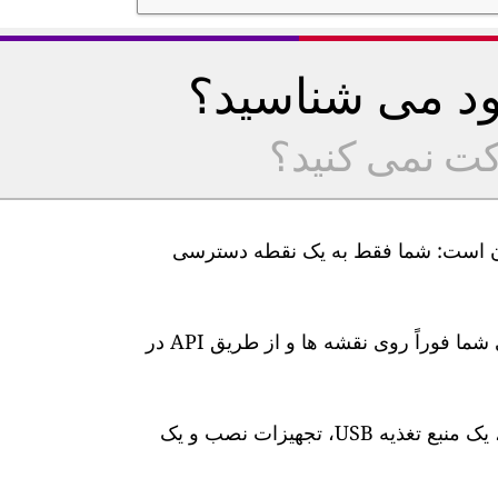
خود می شناسید؟
کت نمی کنید؟
یت هوا GAIA ما بسیار آسان است: شما فقط به یک نقطه دسترسی
پس از اتصال، سطوح آلودگی هوا در زمان واقعی شما فوراً روی نقشه ها و از طریق API در
این ایستگاه دارای یک کابل برق 10 متری ضد آب، یک منبع تغذیه USB، تجهیزات نصب و یک