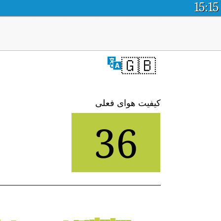
15:15
🇬🇧
کیفیت هوای فعلی
36