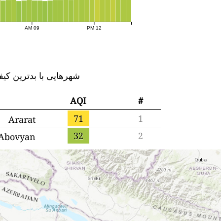
09 AM
12 PM
شهرهایی با بدترین کیف
AQI
#
71
1
Ararat
32
2
Abovyan