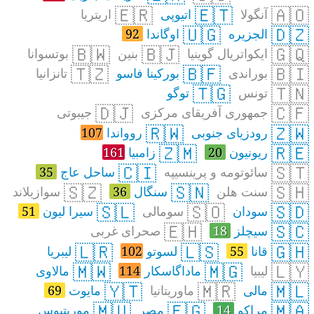
🇪🇷
🇪🇹
🇦🇴
آنگولا
اتیوپی
اریتریا
🇺🇬
🇩🇿
الجزیره
اوگاندا
92
🇧🇼
🇧🇯
🇬🇶
ایکواتریال گوینیا
بنین
بوتسوانا
🇹🇿
🇧🇫
🇧🇮
بوراندی
بورکینا فاسو
تانزانیا
🇹🇬
🇹🇳
تونس
توگو
🇩🇯
🇨🇫
جمهوری آفریقای مرکزی
جیبوتی
🇷🇼
🇿🇼
رودزیای جنوبی
روواندا
107
🇿🇲
🇷🇪
ریونیون
20
زامبیا
161
🇨🇮
🇸🇹
سائوتومه و پرینسیپه
ساحل عاج
35
🇸🇿
🇸🇳
🇸🇭
سنت هلن
سنگال
36
سوازیلاند
🇸🇱
🇸🇴
🇸🇩
سودان
سومالی
سیرا لیون
51
🇪🇭
🇸🇨
سیچلز
18
صحرای غربی
🇱🇷
🇱🇸
🇬🇭
قانا
55
لسوتو
102
لیبریا
🇲🇼
🇲🇬
🇱🇾
لیبیا
ماداگاسکار
114
مالاوی
🇾🇹
🇲🇷
🇲🇱
مالی
ماوریتانیا
مایوت
69
🇲🇺
🇪🇬
🇲🇦
مراکو
14
مصر
موریتیوس