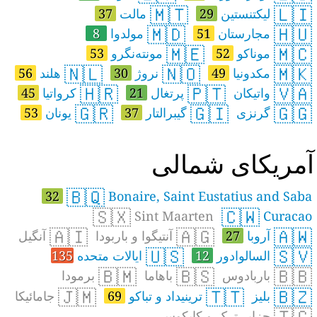
🇲🇹
🇱🇮
لیکتنستین
29
مالت
37
🇲🇩
🇭🇺
مجارستان
51
مولدوا
8
🇲🇪
🇲🇨
موناکو
52
مونته‌نگرو
53
🇳🇱
🇳🇴
🇲🇰
مکدونیا
49
نروژ
30
هلند
56
🇭🇷
🇵🇹
🇻🇦
واتیکان
پرتغال
21
کرواتیا
45
🇬🇷
🇬🇮
🇬🇬
گرنزی
گیبرالتار
37
یونان
53
مریکای شمالی
🇧🇶
32
Bonaire, Saint Eustatius and Saba
🇸🇽
🇨🇼
Sint Maarten
Curacao
🇦🇮
🇦🇬
🇦🇼
آروبا
27
آنتیگوا و باربودا
آنگیل
🇺🇸
🇸🇻
السالوادور
12
ایالات متحده
135
🇧🇲
🇧🇸
🇧🇧
باربادوس
باهاما
برمودا
🇯🇲
🇹🇹
🇧🇿
بلیز
ترینیداد و تباکو
69
جامائیکا
🇹🇨
جزایر ترک و کایکوس