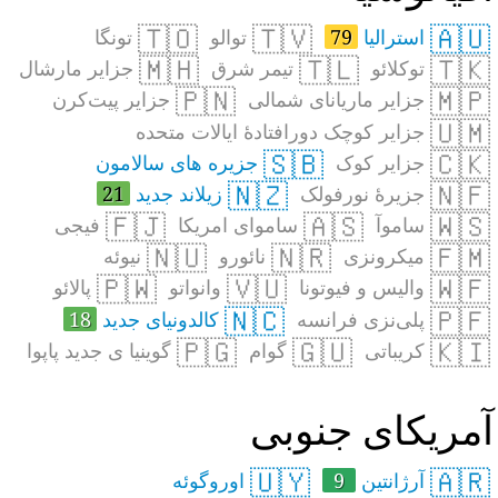
🇹🇴
🇹🇻
🇦🇺
استرالیا
79
توالو
تونگا
🇲🇭
🇹🇱
🇹🇰
توکلائو
تیمر شرق
جزایر مارشال
🇵🇳
🇲🇵
جزایر ماریانای شمالی
جزایر پیت‌کرن
🇺🇲
جزایر کوچک دورافتادهٔ ایالات متحده
🇸🇧
🇨🇰
جزایر کوک
جزیره های سالامون
🇳🇿
🇳🇫
جزیرهٔ نورفولک
زیلاند جدید
21
🇫🇯
🇦🇸
🇼🇸
ساموآ
ساموای امریکا
فیجی
🇳🇺
🇳🇷
🇫🇲
میکرونزی
نائورو
نیوئه
🇵🇼
🇻🇺
🇼🇫
والیس و فیوتونا
وانواتو
پالائو
🇳🇨
🇵🇫
پلی‌نزی فرانسه
کالدونیای جدید
18
🇵🇬
🇬🇺
🇰🇮
کریباتی
گوام
گوینیا ی جدید پاپوا
مریکای جنوبی
🇺🇾
🇦🇷
آرژانتین
9
اوروگوئه