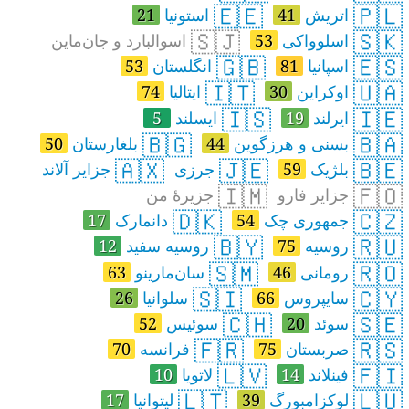
🇪🇪
🇵🇱
اتریش
41
استونیا
21
🇸🇯
🇸🇰
اسلوواکی
53
اسوالبارد و جان‌ماین
🇬🇧
🇪🇸
اسپانیا
81
انگلستان
53
🇮🇹
🇺🇦
اوکراین
30
ایتالیا
74
🇮🇸
🇮🇪
ایرلند
19
ایسلند
5
🇧🇬
🇧🇦
بسنی و هرزگوین
44
بلغارستان
50
🇦🇽
🇯🇪
🇧🇪
بلژیک
59
جرزی
جزایر آلاند
🇮🇲
🇫🇴
جزایر فارو
جزیرهٔ من
🇩🇰
🇨🇿
جمهوری چک
54
دانمارک
17
🇧🇾
🇷🇺
روسیه
75
روسیه‌ سفید
12
🇸🇲
🇷🇴
رومانی
46
سان‌مارینو
63
🇸🇮
🇨🇾
سایپروس
66
سلوانیا
26
🇨🇭
🇸🇪
سوئد
20
سوئیس
52
🇫🇷
🇷🇸
صربستان
75
فرانسه
70
🇱🇻
🇫🇮
فینلاند
14
لاتویا
10
🇱🇹
🇱🇺
لوکزامبورگ
39
لیتوانیا
17