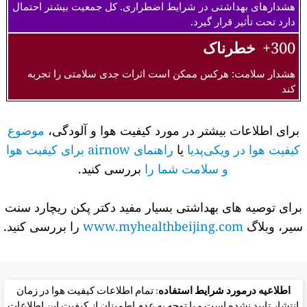
هشدارهای بهداشتی در شرایط اضطراری. کل جمعیت بیشتر احتمال
دارد تحت تأثیر قرار گیرد.
300+
خطرناک
هشدار سلامت: هرکس ممکن است اثرات جدی سلامتی را تجربه
کند
برای اطلاعات بیشتر در مورد کیفیت هوا و آلودگی،
موضوع
کیفیت هوا در ویکی‌پدیا
یا
راهنمای airnow برای کیفیت هوا
و سلامت شما را
بررسی کنید.
برای توصیه های بهداشتی بسیار مفید دکتر پکن ریچارد سنت
سیر، وبلاگ
www.myhealthbeijing.com
را بررسی کنید.
اطلاعیه درمورد شرایط استفاده
: تمام اطلاعات کیفیت هوا در زمان
انتشار تایید نشده است و با توجه به عدم اطمینان از کیفیت این اطلاعات