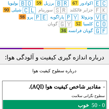
🇧🇴
🇧🇷
🇪🇨
اکوادور
67
برزیل
59
بولیویا
🇨🇱
🇸🇷
🇫🇰
جزایر فالکلند
سورینام
شیلی
90
🇵🇪
🇵🇾
🇻🇪
ونزوئلا
پاراگویه
پرو
98
🇬🇾
🇨🇴
کلمبیا
52
گویان
🇬🇫
گویان فرانسه
34
درباره اندازه گیری کیفیت و آلودگی هوا:
درباره سطوح کیفیت هوا
-
مقادیر شاخص کیفیت هوا (AQI).
سطوح نگرانی سلامت
0 - 50
خوب