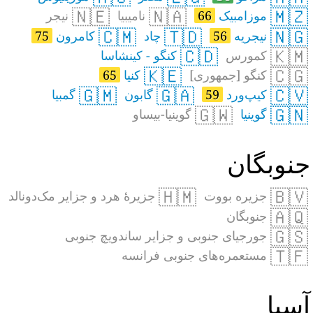
🇳🇪
🇳🇦
🇲🇿
موزامبیک
66
نامیبیا
نیجر
🇨🇲
🇹🇩
🇳🇬
نیجریه
56
چاد
کامرون
75
🇨🇩
🇰🇲
کمورس
کنگو - کینشاسا
🇰🇪
🇨🇬
کنگو [جمهوری]
کنیا
65
🇬🇲
🇬🇦
🇨🇻
کیپ‌ورد
59
گابون
گمبیا
🇬🇼
🇬🇳
گوینیا
گوینیا-بیساو
نوبگان
🇭🇲
🇧🇻
جزیره بووت
جزیرهٔ هرد و جزایر مک‌دونالد
🇦🇶
جنوبگان
🇬🇸
جورجیای جنوبی و جزایر ساندویچ جنوبی
🇹🇫
مستعمره‌های جنوبی فرانسه
سیا