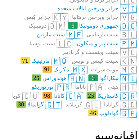
🇻🇮
جزایر ویرجین ایالات متحده
🇰🇾
🇻🇬
جزایر ویرجین بریتانیا
جزایر کِیمن
🇩🇲
🇩🇴
جمهوری دومونیکا
6
دومینیک
🇲🇫
🇧🇱
سنت بارتیلمی
سنت مارتین
🇱🇨
🇵🇲
سنت پیر و میکلون
سیت لوسیا
🇻🇨
سینت وینسنت و گرنادینز
🇲🇶
🇰🇳
سینت کیتس و نویس
مارتینیک
71
🇲🇽
🇲🇸
مونت‌سرات
مکزیک
91
🇭🇳
🇳🇮
نیکاراگوا
6
هوندوراس
25
🇵🇷
🇵🇦
🇭🇹
هیتی
پاناما
پورتوریکو
🇨🇺
🇨🇦
🇨🇷
کاستاریکا
25
کانادا
98
کوبا
🇬🇹
🇬🇱
🇬🇩
گرانادا
گرینلاند
گواتمالا
30
🇬🇵
گوادلوپ
46
قیانوسیه