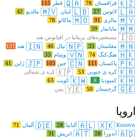
🇶🇦
🇰🇿
قزاقستان
78
قطر
115
🇲🇻
🇱🇧
🇱🇦
لائوس
27
لبنان
مالدیو
42
🇲🇴
🇲🇾
مالزی
91
ماکائو
78
🇲🇲
مایانمار
39
🇮🇴
مستعمره‌های بریتانیا در اقیانوس هند
🇮🇳
🇳🇵
🇲🇳
مغلستان
33
نپال
46
هند
131
🇻🇳
🇭🇰
هنگ‌کنگ
74
ویتنام
33
🇯🇵
🇨🇳
🇵🇰
پاکستان
111
چین
103
ژاپن
41
🇰🇵
🇰🇷
کره ی جنوبی
53
کره ی شمالی
🇰🇼
🇰🇭
کمبودیا
8
کویت
63
🇾🇪
🇬🇪
گرجستان
50
یمن
روپا
🇩🇪
🇦🇱
🇽🇰
Kosovo
آلبانیا
28
آلمان
71
🇦🇹
🇦🇩
آندورا
28
اتريش
31