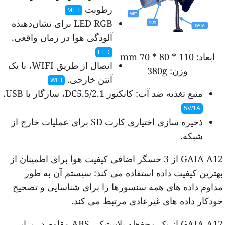
رطوبت
MET
LED RGB برای نشان‌دهنده
آلودگی هوا در زمان واقعی.
LED
ابعاد:
110 * 80 * 70 mm
اتصال از طریق WIFI، با یک
وزن:
380g
آنتن خارجی.
WIFI
منبع تغذیه ضد آب: کانکتور DC5.5/2.1، سازگار با USB.
5V/1A
ذخیره سازی اختیاری کارت SD برای عملیات خارج از
شبکه.
GAIA A12 از 3 حسگر اضافی کیفیت هوا برای اطمینان از
هترین کیفیت داده استفاده می کند: سیستم آن به طور
داوم داده های همه سنسورها را برای شناسایی و تصحیح
ودکار داده های غیرعادی مرتبط می کند.
GAIA A12 از یک محفظه پلاستیکی ABS مقاوم در برابر