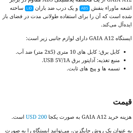
شعه ماوراء بنفش
و یک درب ضد باران
ساخته
LID
ABS
ده است که آن را برای استفاده طولانی مدت در فضای باز
یده‌آل می‌کند.
اه GAIA A12 دارای لوازم جانبی زیر است:
کابل برق: کابل های 10 متری (2x5 متر) ضد آب.
منبع تغذیه: آداپتور برق USB 5V/1A.
تسمه ها و پیچ های ثابت.
یمت
نه خرید GAIA A12 به صورت یکجا
200 USD
است.
ه عنوان یک روش جایگزین، می‌توانید ایستگاه را به صورت