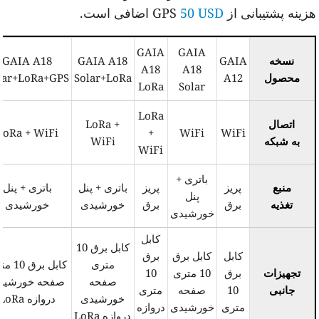
ینه پشتیبانی از GPS
50 USD
اضافی است.
GAIA
GAIA
نسخه
GAIA
GAIA A18
GAIA A18
A18
A18
محصول
A12
Solar+LoRa
olar+LoRa+GPS
LoRa
Solar
LoRa
اتصال
LoRa +
LoRa + WiFi
+
WiFi
WiFi
به شبکه
WiFi
WiFi
باتری +
منبع
پریز
پریز
باتری + پنل
باتری + پنل
پنل
تغذیه
برق
برق
خورشیدی
خورشیدی
خورشیدی
کابل
کابل برق 10
کابل
کابل برق
برق
متری
کابل برق 10 متری
تجهیزات
برق
10 متری
10
صفحه
صفحه خورشیدی
جانبی
10
صفحه
متری
خورشیدی
دروازه LoRa
متری
خورشیدی
دروازه
دروازه LoRa