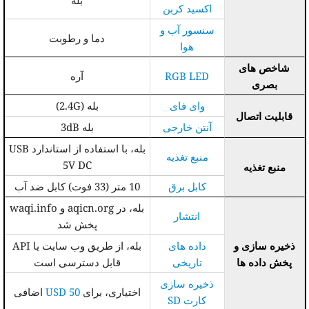
بله
اکسید کربن
سنسور آب و
دما و رطوبت
هوا
شاخص های
RGB LED
آره
بصری
وای فای
بله (2.4G)
قابلیت اتصال
آنتن خارجی
بله 3dB
بله، با استفاده از استاندارد USB
منبع تغذیه
5V DC
منبع تغذیه
کابل برق
10 متر (33 فوت) کابل ضد آب
بله، در aqicn.org و waqi.info
انتشار
پخش شد
ذخیره سازی و
داده های
بله، از طریق وب سایت یا API
پخش داده ها
تاریخی
قابل دسترسی است
ذخیره سازی
اختیاری، برای
50 USD
اضافی
کارت SD