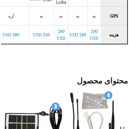
LoRa
GPS
نه
نه
نه
نه
آره
280
200
هزینه
280 USD
350 USD
380 USD
USD
USD
حتوای محصول