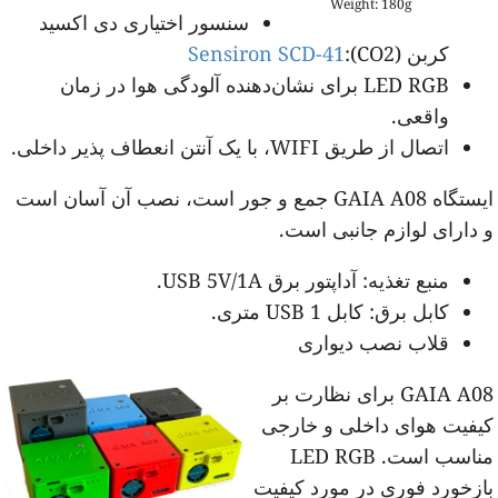
Weight: 180g
سنسور اختیاری دی اکسید
کربن (CO2):
Sensiron SCD-41
LED RGB برای نشان‌دهنده آلودگی هوا در زمان
واقعی.
اتصال از طریق WIFI، با یک آنتن انعطاف پذیر داخلی.
ایستگاه GAIA A08 جمع و جور است، نصب آن آسان است
 دارای لوازم جانبی است.
منبع تغذیه: آداپتور برق USB 5V/1A.
کابل برق: کابل USB 1 متری.
قلاب نصب دیواری
GAIA A08 برای نظارت بر
یفیت هوای داخلی و خارجی
مناسب است. LED RGB
ازخورد فوری در مورد کیفیت